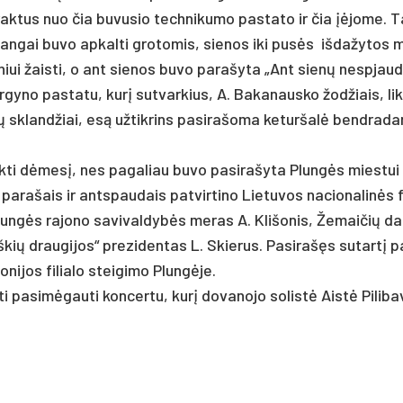
­tus nuo čia bu­vu­sio tech­ni­ku­mo pa­sta­to ir čia įėjo­me. T
an­gai bu­vo ap­kal­ti gro­to­mis, sie­nos iki pusės iš­da­žy­tos 
niui žais­ti, o ant sie­nos bu­vo pa­ra­šy­ta „Ant sienų ne­spjau­dy
žir­gy­no pa­sta­tu, kurį su­tvar­kius, A. Ba­ka­naus­ko žod­žiais, l
tų skland­žiai, esą už­tik­rins pa­si­ra­šo­ma ke­tur­šalė bend­ra­da
­ti dėmesį, nes pa­ga­liau bu­vo pa­si­ra­šy­ta Plungės mies­tui
a­ra­šais ir ant­spau­dais pa­tvir­ti­no Lie­tu­vos na­cio­na­linės f
 Plungės ra­jo­no sa­vi­val­dybės me­ras A. Kli­šo­nis, Že­mai­čių da
š­kių drau­gi­jos“ pre­zi­den­tas L. Skie­rus. Pa­si­rašęs su­tartį 
ni­jos fi­lia­lo stei­gi­mo Plungė­je.
ti pa­si­mėgau­ti kon­cer­tu, kurį do­va­no­jo so­listė Aistė Pi­li­ba­