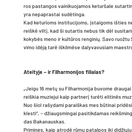
ros pa­stan­gos vai­ni­kuo­ja­mos ke­tur­ša­le su­tar­ti­
yra ne­pap­ras­tai su­dėtin­ga.
Kad ke­tu­rioms ins­ti­tu­ci­joms, įstai­goms iš­ties ne­l
reiškė viltį, kad ši su­tar­tis ne­bus tik dėl su­si­t
ko­kybės me­no ir kultū­ros ren­gi­nių. Sa­vo ruož­tu
vi­mo idėją tarė iš­kilmė­se da­ly­va­vu­siam maest­r
Atei­ty­je – ir Fil­har­mo­ni­jos fi­lia­las?
„Jei­gu 16 metų su Fil­har­mo­ni­ja bu­vo­me drau­gai
reiš­kia mu­zie­jui kaip par­tnerį turė­ti eli­tinės mu­z
Nuo šiol ra­šy­da­mi pa­raiš­kas mes būti­nai pri­dėsi
kles­ti“, – džiaugs­min­gai pa­si­tik­da­mas reikš­min
das Ba­ka­naus­kas.
Pri­minęs, kaip at­rodė rūmų pa­tal­pos iki did­žiųjų