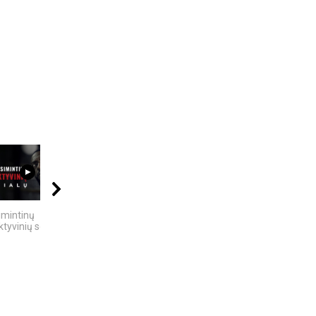
12:25
15:45
10:24
imintinų
10 įtemptų, kraują
6 DIDŽIAUSI TECH
tyvinių serialų
stingdančių kino
SKANDALAI: AFEROS,
istorijų
MELAI IR...