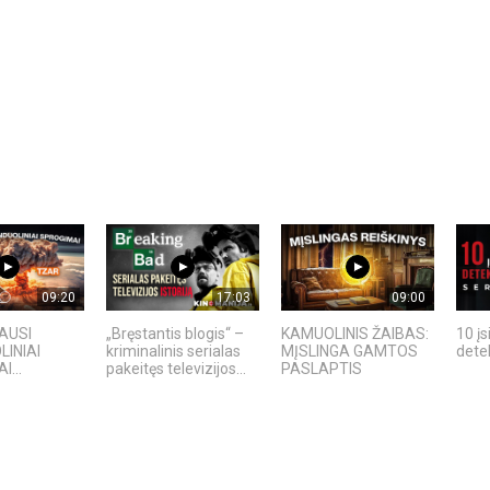
09:20
17:03
09:00
IAUSI
„Bręstantis blogis“ –
KAMUOLINIS ŽAIBAS:
10 įs
INIAI
kriminalinis serialas
MĮSLINGA GAMTOS
detek
...
pakeitęs televizijos...
PASLAPTIS