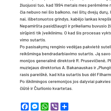
žiuo­juo­si tuo, kad 1994 me­tais mes per­ėmėme rak
čia ne­bu­vo nei šio bal­ko­no, nei šitų dvejų durų, l
nai, iš­be­to­nuo­tos grin­dys, kabė­jo lan­kas krep­ši­
Ne­pa­mirš­ta pa­si­džiaug­ti ir pri­ke­lia­mu bu­vu­sio 
si­rūpin­ti tik įveik­li­ni­mu. O kad šis pro­ce­sas vyk
vi­mo su­tar­tis.
Po pa­si­sa­kymų ren­ginio vedė­jas pa­kvietė su­telk
reikš­min­ga bend­ra­dar­bia­vi­mo su­tar­tis. Ją sa­vo p
mo­ni­jos ge­ne­ra­linė di­rek­torė R. Pru­se­vi­čienė,
mu­zie­jaus di­rek­to­rius A. Ba­ka­naus­kas ir „Plun­gi
ra­sis pa­reiškė, kad ki­ta su­tar­tis bus dėl Fil­har­mo­
Po iš­kil­min­gos ce­re­mo­ni­jos jos da­ly­viai pa­kvies­
čiūtė ir Čiur­lio­nio kvar­te­tas.
Facebook
Messenger
WhatsApp
Viber
Share