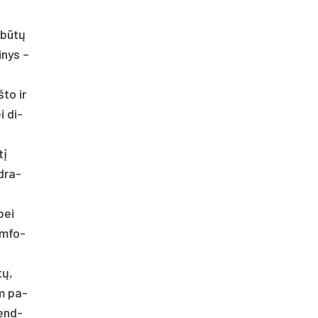
d būtų
i­nys –
­to ir
ei di­
tį
d­ra­
 bei
im­fo­
tų,
am pa­
bend­