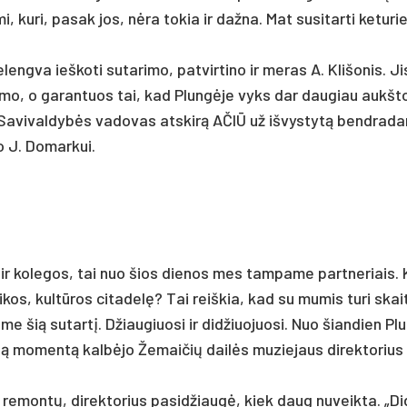
mi, ku­ri, pa­sak jos, nėra to­kia ir daž­na. Mat su­si­tar­ti ke­tu­r
eng­va ieš­ko­ti su­ta­ri­mo, pa­tvir­ti­no ir me­ras A. Kli­šo­nis. Ji
a­ri­mo, o ga­ran­tuos tai, kad Plungė­je vyks dar dau­giau aukš­t
 Sa­vi­val­dybės va­do­vas at­skirą AČIŪ už iš­vys­tytą bend­ra­da
o J. Do­mar­kui.
 ir ko­le­gos, tai nuo šios die­nos mes tam­pa­me par­tne­riais.
i­kos, kultū­ros ci­ta­delę? Tai reiš­kia, kad su mu­mis tu­ri skai­t
­me šią su­tartį. Džiau­giuo­si ir did­žiuo­juo­si. Nuo šian­dien P
gą mo­mentą kalbė­jo Že­mai­čių dailės mu­zie­jaus di­rek­to­rius 
 re­montų, di­rek­to­rius pa­si­džiaugė, kiek daug nu­veik­ta. „D