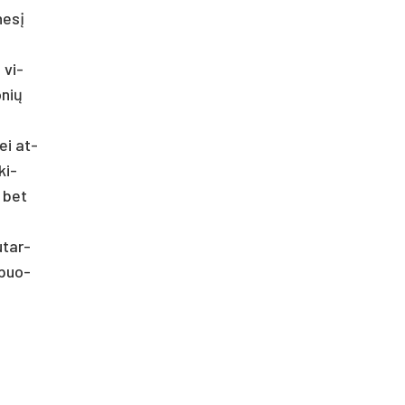
ėnesį
s vi­
­nių
bei at­
ki­
, bet
u­tar­
r puo­