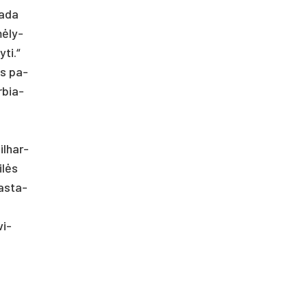
a­da
mėly­
­ti.“
iks pa­
r­bia­
il­har­
ilės
pa­sta­
vi­