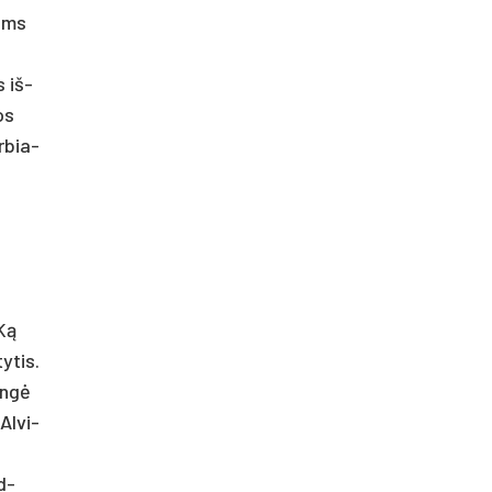
iems
s iš­
os
r­bia­
 Ką
y­tis.
lungė
Al­vi­
id­