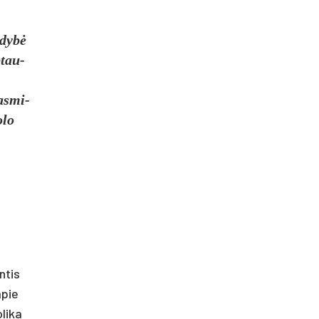
l­dybė
p­tau­
as­mi­
­lo
n­tis
 apie
li­ka