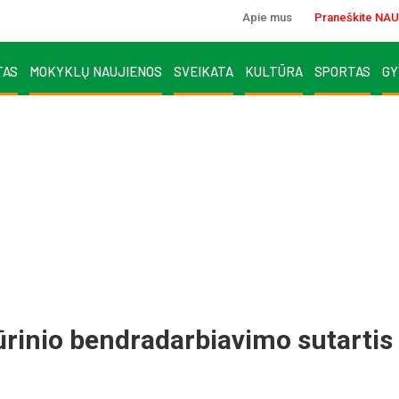
Apie mus
Praneškite NAU
TAS
MOKYKLŲ NAUJIENOS
SVEIKATA
KULTŪRA
SPORTAS
GY
tūrinio bendradarbiavimo sutartis