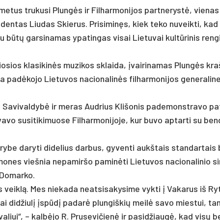
me­tus tru­ku­si Plungės ir Fil­har­mo­ni­jos par­tne­rystė, vie­nas
i­den­tas Liu­das Skie­rus. Pri­si­minęs, kiek te­ko nu­veik­ti, ka
iau būtų gar­si­na­mas ypa­tin­gas vi­sai Lie­tu­vai kultū­ri­nis ren­g
a­lio­sios kla­si­kinės mu­zi­kos sklai­da, įvai­ri­na­mas Plungės kraš
 pa­dėko­jo Lie­tu­vos na­cio­na­linės fil­har­mo­ni­jos ge­ne­ra­li­n
u, Sa­vi­val­dybė ir me­ras Aud­rius Kli­šo­nis pa­de­monst­ra­vo pa­
a­vo su­si­ti­ki­muo­se Fil­har­mo­ni­jo­je, kur bu­vo ap­tar­ti su ben
ry­be da­ry­ti di­de­lius dar­bus, gy­ven­ti aukš­tais stan­dar­tais
es vieš­nia ne­pa­mir­šo pa­minė­ti Lie­tu­vos na­cio­na­li­nio s
 Do­mar­ko.
s veiklą. Mes nie­ka­da neat­si­sa­ky­si­me vyk­ti į Va­ka­rus iš Ry
k­rai did­žiulį įspūdį pa­darė plun­giš­kių meilė sa­vo mies­tui, t
va­liui“, – kalbė­jo R. Pru­se­vi­čienė ir pa­si­džiaugė, kad visų 