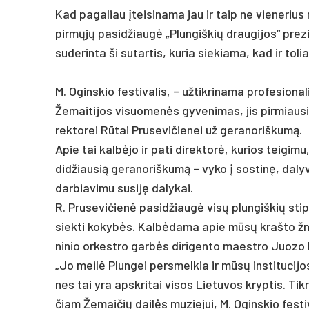
Kad pa­ga­liau įtei­si­na­ma jau ir taip ne vie­ne­rius 
pirmųjų pa­si­džiaugė „Plun­giš­kių drau­gi­jos“ pre­z
su­de­rin­ta ši su­tar­tis, ku­ria sie­kia­ma, kad ir to­l
M. Ogins­kio fes­ti­va­lis, – už­tik­ri­na­ma pro­fe­sio­n
Že­mai­ti­jos vi­suo­menės gy­ve­ni­mas, jis pir­miau­sia
rek­to­rei Rūtai Pru­se­vi­čie­nei už ge­ra­no­riš­kumą.
Apie tai kalbė­jo ir pa­ti di­rek­torė, ku­rios tei­gi­m
did­žiau­sią ge­ra­no­riš­kumą – vy­ko į sos­tinę, da­ly­v
dar­bia­vi­mu su­si­ję da­ly­kai.
R. Pru­se­vi­čienė pa­si­džiaugė visų plun­giš­kių stip­
siek­ti ko­kybės. Kalbė­da­ma apie mūsų kraš­to žmo­n
ni­nio or­kest­ro garbės di­ri­gen­to maest­ro Juo­zo
„Jo meilė Plun­gei per­smel­kia ir mūsų ins­ti­tu­ci­jo
nes tai yra ap­skri­tai vi­sos Lie­tu­vos kryp­tis. Ti
čiam Že­mai­čių dailės mu­zie­jui, M. Ogins­kio fes­ti­