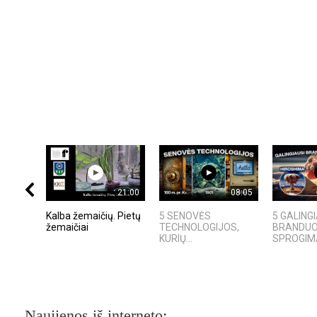
21:00
08:05
Kalba žemaičių. Pietų
5 SENOVĖS
5 GALING
žemaičiai
TECHNOLOGIJOS,
BRANDUOL
KURIŲ...
SPROGIMAI
Naujienos iš interneto: