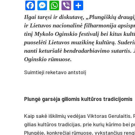
Facebook
Messenger
WhatsApp
Viber
Share
Il­gai tarę­si ir dis­ku­tavę, „Plun­giš­kių drau­g
ir Lie­tu­vos na­cio­na­linė fil­har­mo­ni­ja ap­si­
tinį My­ko­lo Ogins­kio fes­ti­valį bei ki­tus kul
puo­selė­ti Lie­tu­vos mu­zi­kinę kultūrą. Su­de­ri
nan­ti ke­tur­šalė bend­ra­dar­bia­vi­mo su­tar­tis.
Ogins­kio rūmuo­se.
Suimtieji reketavo antstolį
Plungė garsė­ja gi­lio­mis kultū­ros tra­di­ci­jo­mis
Kaip sakė iš­kil­mių vedė­jas Vik­to­ras Ge­ru­lai­tis, 
gi­lias kultū­ros tra­di­ci­jas, prie ku­rių kūri­mo bei
Plungė­je, konk­re­čiai rūmuo­se, vyks­tan­čius ren­gi­n