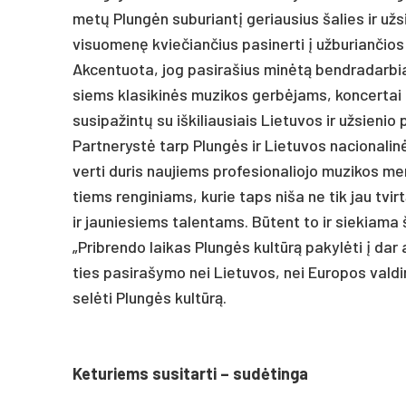
metų Plungėn su­bu­riantį ge­riau­sius ša­lies ir už­si
vi­suo­menę kvie­čian­čius pa­si­ner­ti į už­bu­rian­čio
Ak­cen­tuo­ta, jog pa­si­ra­šius minėtą bend­ra­dar­bia­v
siems kla­si­kinės mu­zi­kos gerbė­jams, kon­cer­tai
su­si­pa­žintų su iš­ki­liau­siais Lie­tu­vos ir už­sie­nio 
Part­ne­rystė tarp Plungės ir Lie­tu­vos na­cio­na­linės
ver­ti du­ris nau­jiems pro­fe­sio­na­lio­jo mu­zi­kos
tiems ren­gi­niams, ku­rie taps ni­ša ne tik jau tvirt
ir jau­nie­siems ta­len­tams. Būtent to ir sie­kia­ma še
„Prib­ren­do lai­kas Plungės kultūrą pa­kylė­ti į dar 
ties pa­si­ra­šy­mo nei Lie­tu­vos, nei Eu­ro­pos val­di
selė­ti Plungės kultūrą.
Ke­tu­riems su­si­tar­ti – su­dėtin­ga