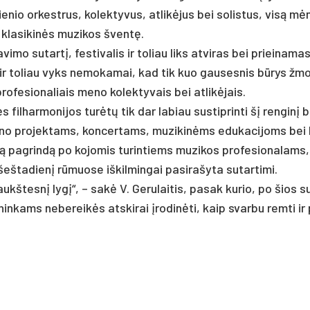
e­nio or­kest­rus, ko­lek­ty­vus, at­likė­jus bei so­lis­tus, visą m
s kla­si­kinės mu­zi­kos šventę.
i­mo su­tartį, fes­ti­va­lis ir to­liau liks at­vi­ras bei priei­na­ma
 ir to­liau vyks ne­mo­ka­mai, kad tik kuo gau­ses­nis būrys žmo
pro­fe­sio­na­liais me­no ko­lek­ty­vais bei at­likė­jais.
 fil­har­mo­ni­jos turėtų tik dar la­biau su­stip­rin­ti šį ren­ginį 
 me­no pro­jek­tams, kon­cer­tams, mu­zi­kinėms edu­ka­ci­joms bei 
ą pa­grindą po ko­jo­mis tu­rin­tiems mu­zi­kos pro­fe­sio­na­lams
š­ta­dienį rūmuo­se iš­kil­min­gai pa­si­ra­šy­ta su­tar­ti­mi.
aukš­tesnį lygį“, – sakė V. Ge­ru­lai­tis, pa­sak ku­rio, po šios s
­nin­kams ne­be­reikės at­ski­rai įro­dinė­ti, kaip svar­bu rem­ti i