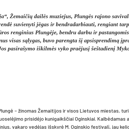
i­ja“, Že­mai­čių dailės mu­zie­jus, Plungės ra­jo­no sa­vi­va
sprendė su­vie­ny­ti jėgas ir bend­ra­dar­biau­ti, ren­giant tar
tū­ros ren­gi­nius Plungė­je, bend­ru dar­bu ir pa­stan­go­mis
­nus vi­sas sąly­gas, bu­vo pa­reng­ta šį ap­si­spren­dimą įpr
 Jos pa­si­ra­šy­mo iš­kilmės vy­ko pra­ėjusį šeš­ta­dienį My­ko
Plungė – ži­no­mas Že­mai­ti­jos ir vi­sos Lie­tu­vos mies­tas, tu­ri
 puo­selė­ji­mo pri­si­dėjo ku­ni­gaikš­čiai Ogins­kiai. Kalbė­da­mas
ius, va­ka­ro vedė­jas išs­kyrė M. Ogins­kio fes­ti­valį, jau ke­lio­