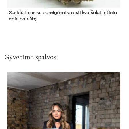
Su­si­dū­ri­mas su pa­rei­gū­nais: ras­ti kvai­ša­lai ir ži­nia
apie paieš­ką
Gyvenimo spalvos