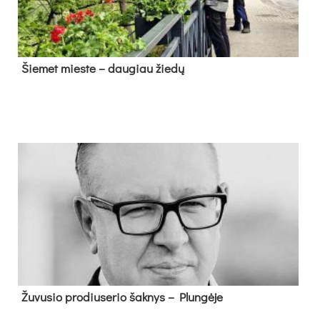
Šie­met mies­te – dau­giau žie­dų
Žu­vu­sio pro­diu­se­rio šak­nys – Plun­gė­je