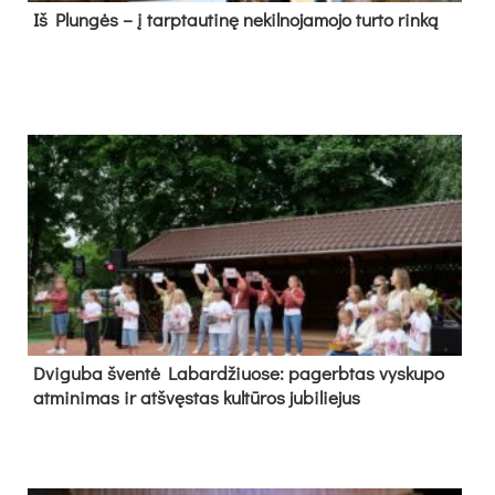
Iš Plungės – į tarptautinę nekilnojamojo turto rinką
Dvi­gu­ba šven­tė La­bar­džiuo­se: pa­gerb­tas vys­ku­po
at­mi­ni­mas ir at­švęs­tas kul­tū­ros ju­bi­lie­jus