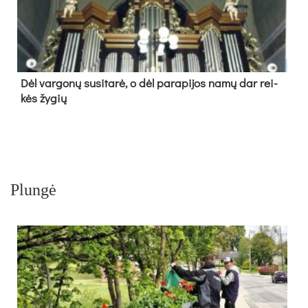
Dėl var­go­nų su­si­ta­rė, o dėl pa­ra­pi­jos na­mų dar rei­
kės žy­gių
Plungė