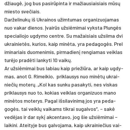
džiaugė, jog bus pa­si­rūpin­ta ir ma­žiau­siai­siais mūsų
mies­to sve­čiais.
Dar­že­li­nukų iš Uk­rai­nos užim­tu­mas or­ga­ni­zuo­ja­mas
nuo va­kar die­nos. Įvairūs už­siė­mi­mai vyks­ta Plungės
spe­cia­lio­jo ug­dy­mo cent­re. Su ma­žai­siais už­sii­ma dvi
uk­rai­nietės, ku­rios, kaip minė­ta, yra pe­da­gogės. Pre­l
i­mi­na­riais duo­me­ni­mis, pir­ma­dienį ren­gia­mas veik­las
turė­jo pra­dėti lan­ky­ti 10 vaikų.
Ar už­siė­mi­mai bus la­biau kaip prie­žiū­ra, ar kaip ug­dy­
mas, anot G. Ri­mei­kio, pri­klau­sys nuo minėtų uk­rai­
nie­čių mo­terų. „Kol kas sun­ku pa­sa­ky­ti, nes vis­kas
pri­klau­sys nuo to, ko­kias veik­las or­ga­ni­zuos ma­no
minė­tos moterys. Pa­gal iš­si­la­vi­nimą jos yra pe­da­
gogės, tai veiklų vai­kams tik­rai su­gal­vos“, – sakė
vedė­jas ir dar sykį ak­cen­ta­vo, jog šie už­siė­mi­mai –
lai­ki­ni. Atei­ty­je bus gal­vo­ja­ma, kaip uk­rai­nie­čius vai­