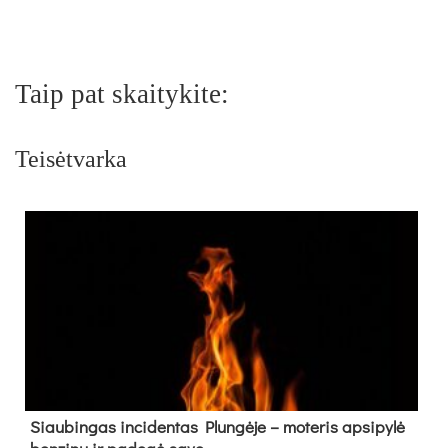
Taip pat skaitykite:
Teisėtvarka
Siau­bin­gas in­ci­den­tas Plun­gė­je – mo­te­ris ap­si­py­lė