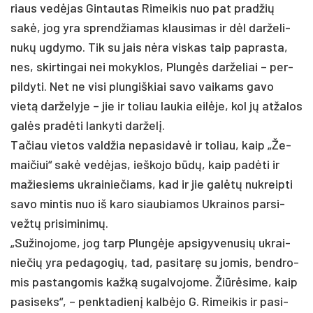
riaus vedė­jas Gin­tau­tas Ri­mei­kis nuo pat pra­džių
sakė, jog yra sprend­žia­mas klau­si­mas ir dėl dar­že­li­
nukų ug­dy­mo. Tik su jais nėra vis­kas taip pa­pras­ta,
nes, skir­tin­gai nei mo­kyk­los, Plungės dar­že­liai – per­
pil­dy­ti. Net ne vi­si plun­giš­kiai sa­vo vai­kams ga­vo
vietą dar­že­ly­je – jie ir to­liau lau­kia eilė­je, kol jų at­ža­los
galės pra­dėti lan­ky­ti dar­želį.
Ta­čiau vie­tos vald­žia ne­pa­si­davė ir to­liau, kaip „Že­
mai­čiui“ sakė vedė­jas, ieš­ko­jo būdų, kaip pa­dėti ir
ma­žie­siems uk­rai­nie­čiams, kad ir jie galėtų nu­kreip­ti
sa­vo min­tis nuo iš ka­ro siau­bia­mos Uk­rai­nos par­si­
vežtų pri­si­mi­nimų.
„Su­ži­no­jo­me, jog tarp Plungė­je ap­si­gy­ve­nu­sių uk­rai­
nie­čių yra pe­da­go­gių, tad, pa­si­tarę su jo­mis, bend­ro­
mis pa­stan­go­mis kažką su­gal­vo­jo­me. Žiūrė­si­me, kaip
pa­si­seks“, – penk­ta­dienį kalbė­jo G. Ri­mei­kis ir pa­si­