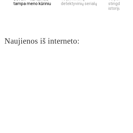
tampa meno kūriniu
detektyvinių serialų
stingdančių k
istorijų
Naujienos iš interneto: