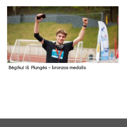
Bė­gi­kui iš Plun­gės – bron­zos me­da­lis