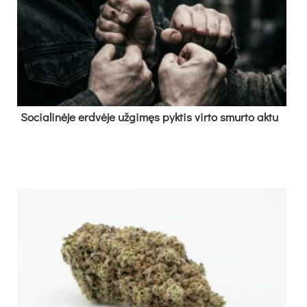
So­cia­li­nė­je erd­vė­je už­gi­męs pyk­tis vir­to smur­to ak­tu