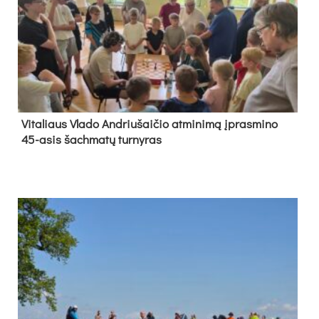
Vi­ta­liaus Vla­do And­riu­šai­čio at­mi­ni­mą įpras­mi­no
45-asis šach­ma­tų tur­ny­ras