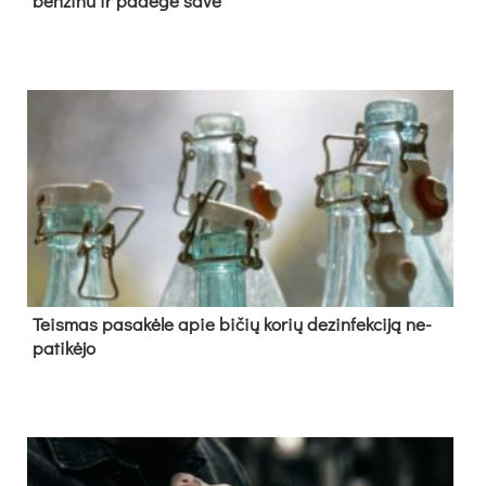
ben­zi­nu ir pa­de­gė sa­ve
Teis­mas pa­sa­kė­le apie bi­čių ko­rių de­zin­fek­ci­ją ne­
pa­ti­kė­jo