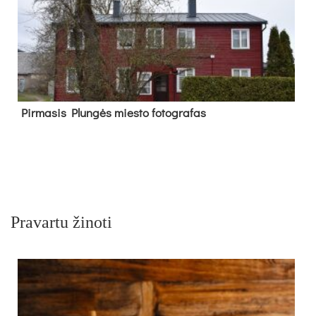
Pir­ma­sis Plun­gės mies­to fo­tog­ra­fas
Pravartu žinoti