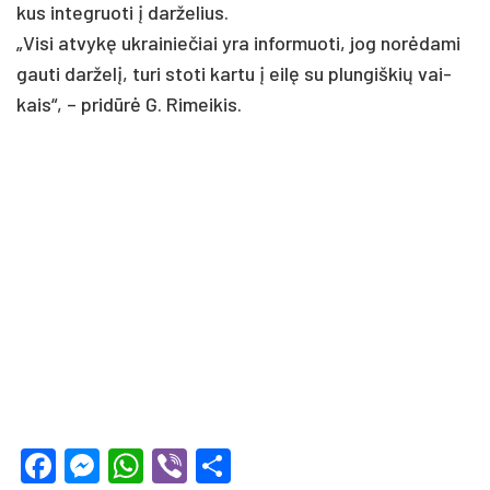
kus in­teg­ruo­ti į dar­že­lius.
„Vi­si at­vykę uk­rai­nie­čiai yra in­for­muo­ti, jog norė­da­mi
gau­ti dar­želį, tu­ri sto­ti kar­tu į eilę su plun­giš­kių vai­
kais“, – pri­dūrė G. Ri­mei­kis.
Facebook
Messenger
WhatsApp
Viber
Share