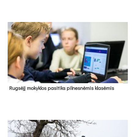
Rug­sė­jį mo­kyk­los pa­si­tiks pil­nes­nė­mis kla­sė­mis