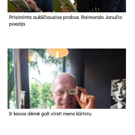
Pri­si­min­ta aukš­čiau­sios pra­bos Rai­mon­do Jo­nu­čio
poe­zi­ja
Ir ka­vos dė­mė ga­li virs­ti me­no kū­ri­niu