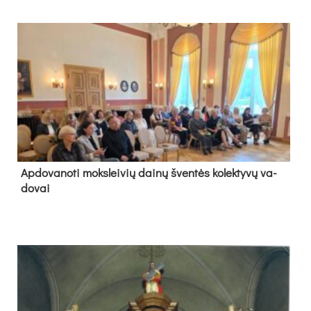
Ap­do­va­no­ti moks­lei­vių dai­nų šven­tės ko­lek­ty­vų va­
do­vai