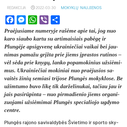
REDAKCIJA
2022-03-30
MOKYKLŲ NAUJIENOS
Facebook
Messenger
WhatsApp
Viber
Share
Praė­ju­sia­me nu­me­ry­je rašė­me apie tai, jog nuo
ka­ro siau­bo kar­tu su ar­ti­mai­siais pa­bėgę ir
Plungė­je ap­si­gy­venę uk­rai­nie­čiai vai­kai bei jau­
ni­mas pa­ma­žu grįžta prie jiems įpras­tos ru­ti­nos –
vėl sėda prie knygų, lan­ko po­pa­mo­ki­nius už­siė­mi­
mus. Uk­rai­nie­čiai mo­ki­niai nuo pra­ėju­sios sa­
vaitės ži­nių se­mia­si tri­jo­se Plungės mo­kyk­lo­se. Be
užim­tu­mo bu­vo likę tik dar­že­li­nu­kai, ta­čiau jau ir
jais pa­si­rūpin­ta – nuo pir­ma­die­nio jiems or­ga­ni­
zuo­ja­mi už­siė­mi­mai Plungės spe­cia­lio­jo ug­dy­mo
cent­re.
Plungės ra­jo­no sa­vi­val­dybės Švie­ti­mo ir spor­to sky­