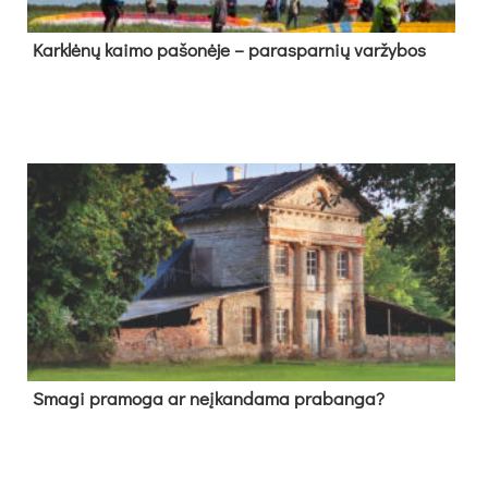
Kark­lė­nų kai­mo pa­šo­nė­je – pa­ras­par­nių var­žy­bos
Sma­gi pra­mo­ga ar neį­kan­da­ma pra­ban­ga?