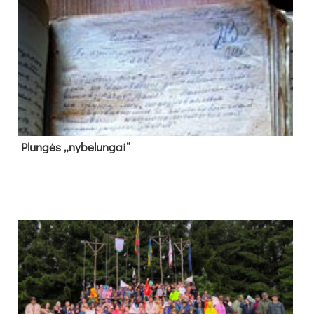
Plun­gės „ny­be­lun­gai“