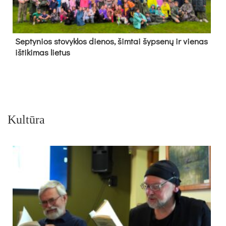
Sep­ty­nios sto­vyk­los die­nos, šim­tai šyp­se­nų ir vie­nas
iš­ti­ki­mas lie­tus
Kultūra