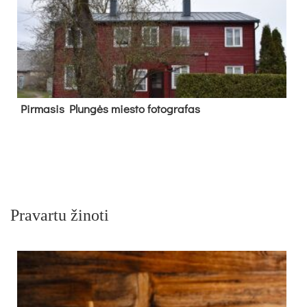
Pir­ma­sis Plun­gės mies­to fo­tog­ra­fas
Pravartu žinoti