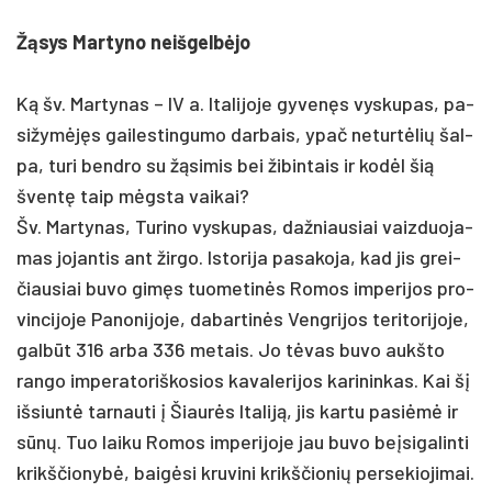
Žąsys Mar­ty­no neiš­gelbė­jo
Ką šv. Mar­ty­nas – IV a. Ita­li­jo­je gy­venęs vys­ku­pas, pa­
si­žymėjęs gai­les­tin­gu­mo dar­bais, ypač ne­turtė­lių šal­
pa, tu­ri bend­ro su žąsi­mis bei ži­bin­tais ir kodėl šią
šventę taip mėgsta vai­kai?
Šv. Mar­ty­nas, Tu­ri­no vys­ku­pas, daž­niau­siai vaiz­duo­ja­
mas jo­jan­tis ant žir­go. Is­to­ri­ja pa­sa­ko­ja, kad jis grei­
čiau­siai bu­vo gimęs tuo­me­tinės Ro­mos im­pe­ri­jos pro­
vin­ci­jo­je Pa­no­ni­jo­je, da­bar­tinės Veng­ri­jos te­ri­to­ri­jo­je,
galbūt 316 ar­ba 336 me­tais. Jo tėvas bu­vo aukš­to
ran­go im­pe­ra­to­riš­ko­sios ka­va­le­ri­jos ka­ri­nin­kas. Kai šį
iš­siuntė tar­nau­ti į Šiaurės Ita­liją, jis kar­tu pa­si­ėmė ir
sūnų. Tuo lai­ku Ro­mos im­pe­ri­jo­je jau bu­vo be­įsi­ga­lin­ti
krikš­čio­nybė, baigė­si kru­vi­ni krikš­čio­nių per­se­kio­ji­mai.