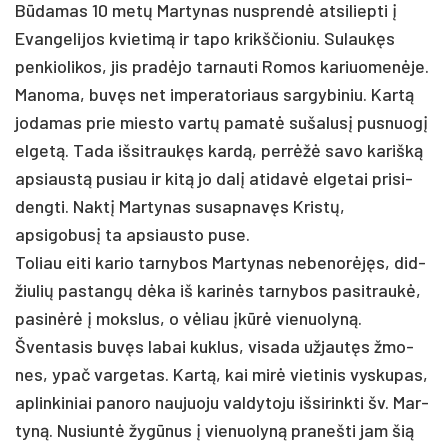
Būda­mas 10 metų Mar­ty­nas nu­sprendė at­si­liep­ti į
Evan­ge­li­jos kvie­timą ir ta­po krikš­čio­niu. Su­laukęs
pen­kio­li­kos, jis pra­dėjo tar­nau­ti Ro­mos ka­riuo­menė­je.
Ma­no­ma, buvęs net im­pe­ra­to­riaus sar­gy­bi­niu. Kartą
jo­da­mas prie mies­to vartų pa­matė su­ša­lusį pus­nuogį
el­getą. Ta­da iš­sit­raukęs kardą, per­rėžė sa­vo ka­rišką
ap­siaustą pu­siau ir kitą jo dalį ati­davė el­ge­tai pri­si­
deng­ti. Naktį Mar­ty­nas su­sap­navęs Kristų,
apsigobusį ta ap­siaus­to pu­se.
To­liau ei­ti ka­rio tar­ny­bos Mar­ty­nas ne­be­norėjęs, did­
žiu­lių pa­stangų dėka iš ka­rinės tar­ny­bos pa­si­traukė,
pa­si­nėrė į moks­lus, o vėliau įkūrė vie­nuo­lyną.
Šven­ta­sis buvęs la­bai kuk­lus, vi­sa­da už­jautęs žmo­
nes, ypač var­ge­tas. Kartą, kai mirė vie­ti­nis vys­ku­pas,
ap­lin­ki­niai pa­no­ro nau­juo­ju val­dy­to­ju iš­si­rink­ti šv. Mar­
tyną. Nu­siuntė žygū­nus į vie­nuo­lyną pra­neš­ti jam šią