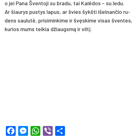
o jei Pa­na Šven­to­ji su bra­du, tai Kalė­dos – su le­du.
Ar šiau­rys pus­tys la­pus, ar švies šykš­ti išei­nan­čio ru­
dens sau­lutė, pri­si­min­ki­me ir švęski­me vi­sas šven­tes,
ku­rios mums tei­kia džiaugsmą ir viltį.
Facebook
Messenger
WhatsApp
Viber
Share