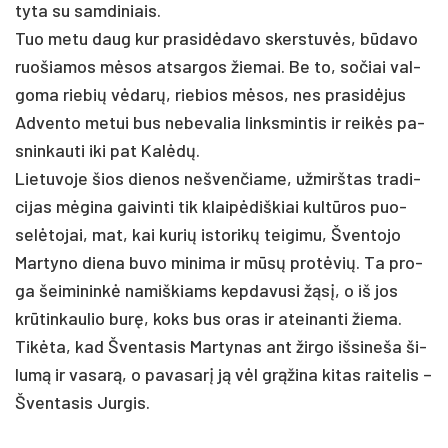
ty­ta su sam­di­niais.
Tuo me­tu daug kur pra­si­dėda­vo skers­tuvės, būda­vo
ruo­šia­mos mėsos at­sar­gos žie­mai. Be to, so­čiai val­
go­ma rie­bių vėdarų, rie­bios mėsos, nes pra­si­dėjus
Ad­ven­to me­tui bus ne­be­va­lia links­min­tis ir reikės pa­
snin­kau­ti iki pat Kalėdų.
Lie­tu­vo­je šios die­nos ne­šven­čia­me, už­mirš­tas tra­di­
ci­jas mėgi­na gai­vin­ti tik klaipė­diš­kiai kultū­ros puo­
selė­to­jai, mat, kai ku­rių is­to­rikų tei­gi­mu, Šven­to­jo
Mar­ty­no die­na bu­vo mi­ni­ma ir mūsų pro­tėvių. Ta pro­
ga šei­mi­ninkė na­miš­kiams kep­da­vu­si žąsį, o iš jos
krūtin­kau­lio burę, koks bus oras ir atei­nan­ti žie­ma.
Tikė­ta, kad Šven­ta­sis Mar­ty­nas ant žir­go iš­si­ne­ša ši­
lumą ir va­sarą, o pa­va­sarį ją vėl grąži­na ki­tas rai­te­lis –
Šven­ta­sis Jur­gis.