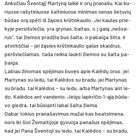
Anks­čiau Šventąjį Martyną laikė ir orų pranašu. Kai ku­
riuo­se ra­šy­ti­niuo­se šal­ti­niuo­se mi­ni­mas se­nas lie­tu­vių
būdas orą spėti iš žąsies krūtin­kau­lio. Jei kau­las prie­
ky­je per­si­švie­čia, yra gry­nas, bal­tas, o į galą „ne­šva­
rus“, tai žie­mos pra­džia bus šal­ta, o pa­bai­ga šil­ta. Ir
at­virkš­čiai – jei žąsies krūtin­kau­lio ga­las skaid­rus,
per­švie­čia­mas, ta­da rei­kia lauk­ti žie­mos su šal­ta pa­
bai­ga.
La­biau ži­no­mas spėji­mas buvęs apie Kalėdų orus: jei
Mar­ty­nas su le­du, tai Kalėdos su bra­du, jei Mar­ty­nas
su bra­du, tai Kalėdos – su le­du, ar­ba Mar­tynas ant le­
do, Kalėdos ant van­de­nio. Jei­gu lapkričio 1-ąją būda­
vo gied­ra, tai būsianti la­bai šal­ta žie­ma.
Da­bar to­kius pra­na­ša­vi­mus ma­žai kas beat­si­me­na,
nors iki šiol Že­mai­ti­jo­je gy­vuo­ja pa­na­šus spėji­mas,
kad jei Pa­na Šven­to­ji su le­du, tai Kalė­dos – su bra­du,