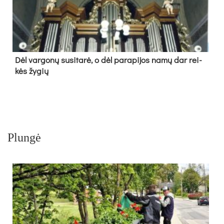
Dėl var­go­nų su­si­ta­rė, o dėl pa­ra­pi­jos na­mų dar rei­
kės žy­gių
Plungė