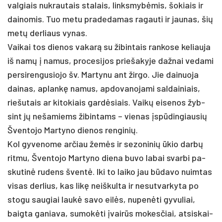
val­giais nu­krau­tais sta­lais, links­mybė­mis, šo­kiais ir
dai­no­mis. Tuo me­tu pra­de­da­mas ra­gau­ti ir jau­nas, šių
metų der­liaus vy­nas.
Vai­kai tos die­nos va­karą su ži­bin­tais ran­ko­se ke­liau­ja
iš namų į na­mus, pro­ce­si­jos prie­ša­ky­je daž­nai ve­da­mi
per­si­ren­gu­sio­jo šv. Mar­ty­nu ant žir­go. Jie dai­nuo­ja
dai­nas, ap­lankę na­mus, ap­do­va­no­ja­mi sal­dai­niais,
rie­šu­tais ar ki­to­kiais gardė­siais. Vaikų ei­se­nos žyb­
sint jų ne­ša­miems ži­bin­tams – vie­nas įspūdin­giau­sių
Šven­to­jo Mar­ty­no die­nos ren­gi­nių.
Kol gy­ve­no­me ar­čiau žemės ir se­zo­ni­nių ūkio darbų
rit­mu, Šven­to­jo Mar­ty­no die­na bu­vo la­bai svar­bi pa­
sku­tinė ru­dens šventė. Iki to lai­ko jau būda­vo nuim­tas
vi­sas der­lius, kas likę neiš­kul­ta ir ne­sut­var­ky­ta po
sto­gu sau­giai laukė sa­vo eilės, nu­penė­ti gy­vu­liai,
baig­ta ga­nia­va, su­mokė­ti įvairūs mo­kes­čiai, at­si­skai­