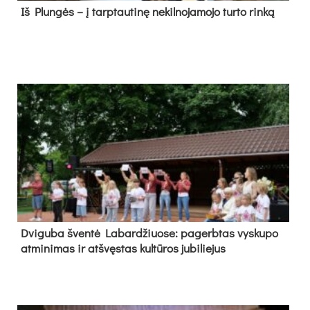
Iš Plungės – į tarptautinę nekilnojamojo turto rinką
Dvi­gu­ba šven­tė La­bar­džiuo­se: pa­gerb­tas vys­ku­po
at­mi­ni­mas ir at­švęs­tas kul­tū­ros ju­bi­lie­jus