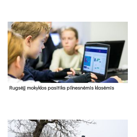
Rug­sė­jį mo­kyk­los pa­si­tiks pil­nes­nė­mis kla­sė­mis