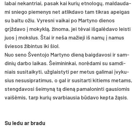
la­bai ne­kant­riai, pa­sak kai ku­rių et­no­logų, mal­dau­da­
mi snie­go pie­me­nys net at­lik­da­vo tam tik­ras apei­gas
su bal­tu ožiu. Vy­res­ni vai­kai po Mar­ty­no die­nos
grįžda­vo į mo­kyklą, ži­no­ma, jei tėvai iš­galė­da­vo leis­ti
juos į moks­lus. Štai ir ne­ša ma­žie­ji iš namų į na­mus
švie­sos ži­bin­tus iki šiol.
Nuo se­no Šventojo Mar­ty­no dieną baig­da­vo­si ir sam­
di­nių dar­bo lai­kas. Šeimininkai, norė­da­mi su sam­di­
niais su­si­tai­ky­ti, užg­lais­ty­ti per me­tus ga­li­mai įvy­ku­
sius ne­su­sip­ra­ti­mus, o gal ir su­si­tar­ti ki­tiems me­tams,
steng­da­vo­si šei­myną tą dieną pa­ma­lo­nin­ti gau­sio­mis
vaišė­mis, tarp ku­rių svar­biau­sia būda­vo kep­ta žąsis.
Su le­du ar bra­du