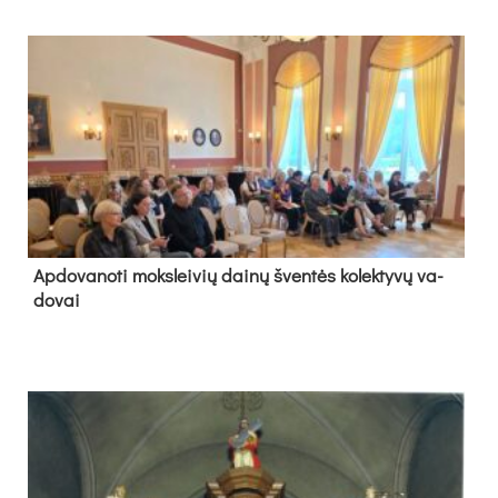
Ap­do­va­no­ti moks­lei­vių dai­nų šven­tės ko­lek­ty­vų va­
do­vai