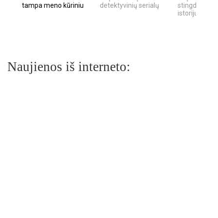
tampa meno kūriniu
detektyvinių serialų
stingdančių k
istorijų
Naujienos iš interneto: