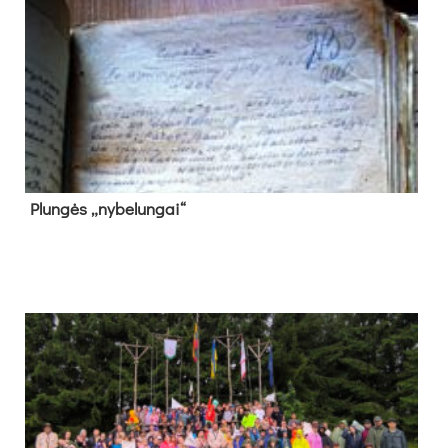
Plun­gės „ny­be­lun­gai“