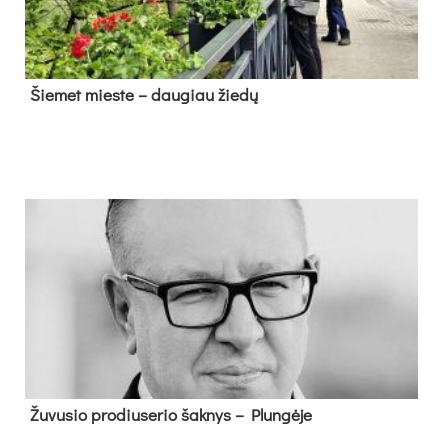
Šie­met mies­te – dau­giau žie­dų
Žu­vu­sio pro­diu­se­rio šak­nys – Plun­gė­je