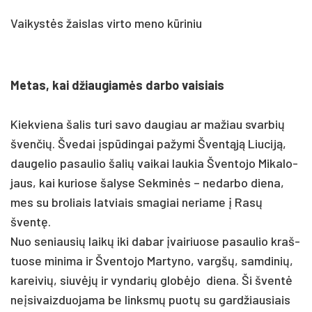
Vaikystės žaislas virto meno kūriniu
Me­tas, kai džiau­giamės dar­bo vai­siais
Kiek­vie­na ša­lis tu­ri sa­vo dau­giau ar ma­žiau svar­bių
šven­čių. Šve­dai įspūdin­gai pa­žy­mi Šventąją Liu­ciją,
dau­ge­lio pa­sau­lio ša­lių vai­kai lau­kia Šven­to­jo Mi­ka­lo­
jaus, kai ku­rio­se ša­ly­se Sek­minės – ne­dar­bo die­na,
mes su bro­liais lat­viais sma­giai ne­ria­me į Rasų
šventę.
Nuo se­niau­sių laikų iki da­bar įvai­riuo­se pa­sau­lio kraš­
tuo­se mi­ni­ma ir Šven­to­jo Mar­ty­no, vargšų, sam­di­nių,
ka­rei­vių, siuvėjų ir vyn­da­rių globė­jo die­na. Ši šventė
ne­įsi­vaiz­duo­ja­ma be linksmų puotų su gard­žiau­siais