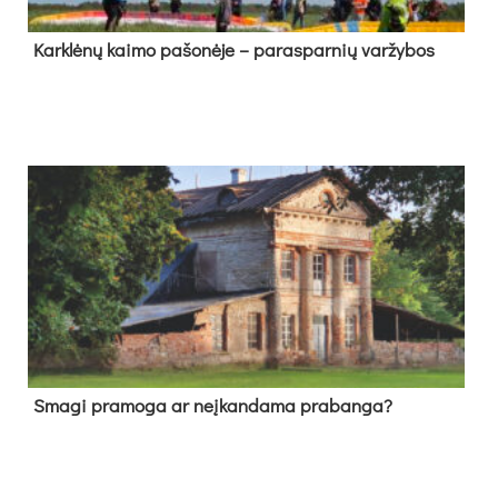
Kark­lė­nų kai­mo pa­šo­nė­je – pa­ras­par­nių var­žy­bos
Sma­gi pra­mo­ga ar neį­kan­da­ma pra­ban­ga?