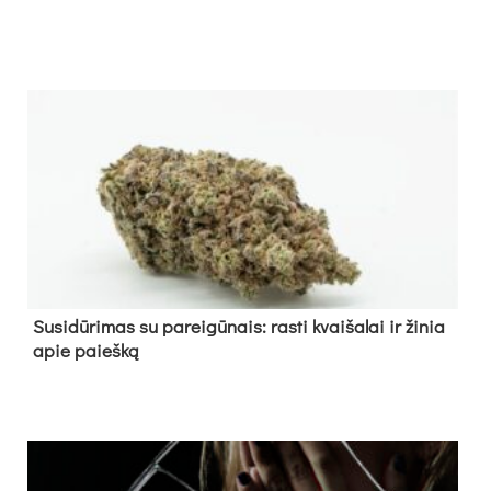
Su­si­dū­ri­mas su pa­rei­gū­nais: ras­ti kvai­ša­lai ir ži­nia
apie paieš­ką