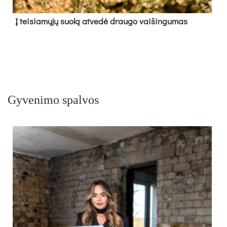
Į tei­sia­mų­jų suo­lą at­ve­dė drau­go vai­šin­gu­mas
Gyvenimo spalvos