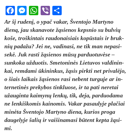
Facebook
Messenger
WhatsApp
Viber
Share
Ar šį ru­denį, o ypač va­kar, Šven­to­jo Mar­ty­no
dieną, jau ska­na­vo­te žąsie­nos keps­nio su bul­vių
ko­še, troš­kin­tais rau­do­nai­siais kopūs­tais ir bruk­
nių pa­da­žu? Jei ne, va­di­na­si, ne tik man ne­pa­si­
sekė. Juk ras­ti žąsie­nos mūsų par­duo­tuvė­se –
sun­ko­ka už­duo­tis. Sme­to­ninės Lie­tu­vos val­di­nin­
kai, rem­da­mi ūki­nin­kus, žąsis pirk­ti net pri­valė­jo,
o šiais lai­kais žąsie­nos ra­si ne­bent tur­gu­je ar in­
ter­ne­tinės pre­ky­bos tink­luo­se, ir ta pa­ti ne­re­tai
užau­gin­ta kai­mynų lenkų, tik, de­ja, par­duo­da­ma
ne len­kiš­ko­mis kai­no­mis. Va­kar pa­sau­ly­je pla­čiai
minė­ta Šven­to­jo Mar­ty­no die­na, ku­rios pro­ga
dau­ge­ly­je ša­lių ir vai­ši­na­ma­si būtent kep­ta žąsi­
mi.