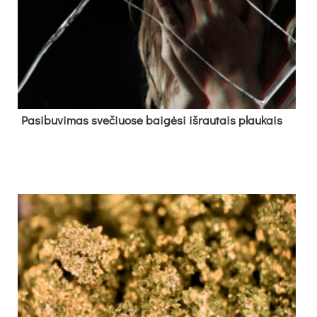
Pa­si­bu­vi­mas sve­čiuo­se bai­gė­si iš­rau­tais plau­kais