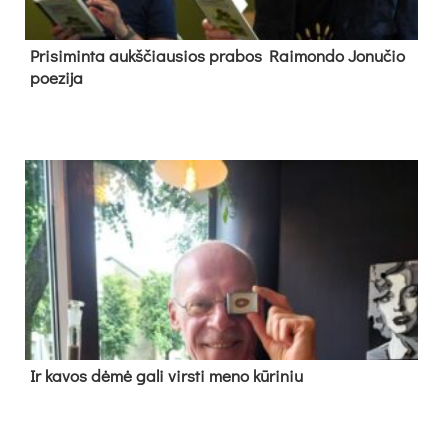
Pri­si­min­ta aukš­čiau­sios pra­bos Rai­mon­do Jo­nu­čio
poe­zi­ja
Ir ka­vos dė­mė ga­li virs­ti me­no kū­ri­niu