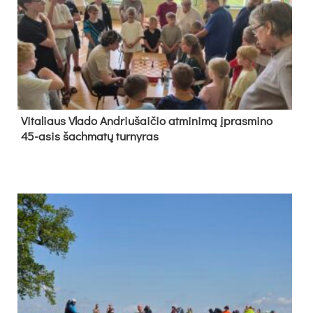
Vi­ta­liaus Vla­do And­riu­šai­čio at­mi­ni­mą įpras­mi­no
45-asis šach­ma­tų tur­ny­ras