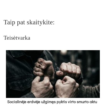
Taip pat skaitykite:
Teisėtvarka
So­cia­li­nė­je erd­vė­je už­gi­męs pyk­tis vir­to smur­to ak­tu