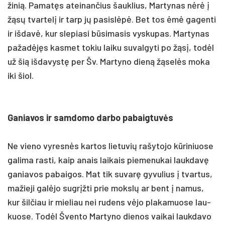
ži­nią. Pa­matęs atei­nan­čius šauk­lius, Mar­ty­nas nėrė į
žąsų tvar­telį ir tarp jų pa­si­slėpė. Bet tos ėmė ga­gen­ti
ir iš­davė, kur sle­pia­si būsi­ma­sis vys­ku­pas. Mar­ty­nas
pa­žadėjęs kas­met to­kiu lai­ku su­val­gy­ti po žąsį, todėl
už šią iš­da­vystę per Šv. Mar­ty­no dieną žąselės mo­ka
iki šiol.
Ga­nia­vos ir sam­do­mo dar­bo pa­baig­tuvės
Ne vie­no vy­resnės kar­tos lie­tu­vių ra­šy­to­jo kūri­niuo­se
ga­li­ma ras­ti, kaip anais lai­kais pie­me­nu­kai lauk­davę
ga­nia­vos pa­bai­gos. Mat tik su­varę gy­vu­lius į tvar­tus,
ma­žie­ji galė­jo su­grįžti prie mokslų ar bent į na­mus,
kur šil­čiau ir mie­liau nei ru­dens vėjo pla­ka­muo­se lau­
kuo­se. Todėl Šven­to Mar­ty­no die­nos vai­kai lauk­da­vo