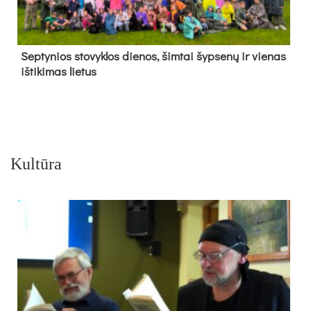
Sep­ty­nios sto­vyk­los die­nos, šim­tai šyp­se­nų ir vie­nas
iš­ti­ki­mas lie­tus
Kultūra