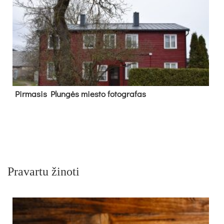
Pir­ma­sis Plun­gės mies­to fo­tog­ra­fas
Pravartu žinoti