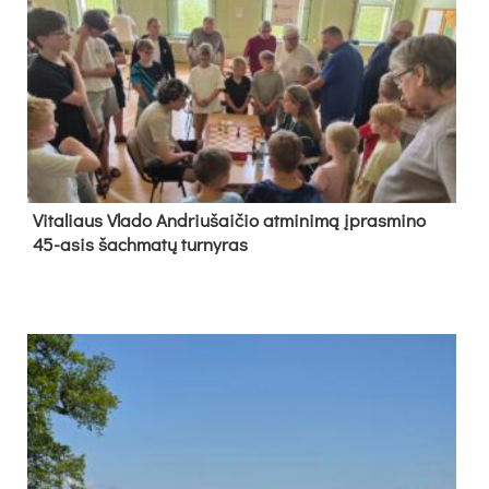
Vi­ta­liaus Vla­do And­riu­šai­čio at­mi­ni­mą įpras­mi­no
45-asis šach­ma­tų tur­ny­ras