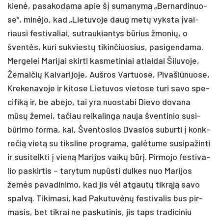
kienė, pa­sa­ko­da­ma apie šį su­ma­nymą „Ber­nar­di­nuo­
se“, minė­jo, kad „Lie­tu­vo­je daug metų vyks­ta įvai­
riau­si fes­ti­va­liai, su­trau­kian­tys būrius žmo­nių, o
šventės, ku­ri su­kviestų ti­kin­čiuo­sius, pa­si­gen­da­ma.
Mer­ge­lei Ma­ri­jai skir­ti kas­me­ti­niai at­lai­dai Ši­lu­vo­je,
Že­mai­čių Kal­va­ri­jo­je, Auš­ros Var­tuo­se, Pi­va­šiū­nuo­se,
Kre­ke­na­vo­je ir ki­to­se Lie­tu­vos vie­to­se tu­ri sa­vo spe­
ci­fiką ir, be abe­jo, tai yra nuo­sta­bi Die­vo do­va­na
mūsų že­mei, ta­čiau rei­ka­lin­ga nau­ja šven­ti­nio su­si­
būri­mo for­ma, kai, Šven­to­sios Dva­sios su­bur­ti į konk­
re­čią vietą su tiks­li­ne pro­gra­ma, galė­tu­me su­si­pa­žin­ti
ir su­si­telk­ti į vieną Ma­ri­jos vaikų būrį. Pir­mo­jo fes­ti­va­
lio pa­skir­tis – ta­ry­tum nu­pūsti dul­kes nuo Ma­ri­jos
žemės pa­va­di­ni­mo, kad jis vėl at­gautų tikrąją sa­vo
spalvą. Ti­ki­ma­si, kad Pa­ku­tuvėnų fes­ti­va­lis bus pir­
ma­sis, bet tik­rai ne pa­sku­ti­nis, jis taps tra­di­ci­niu