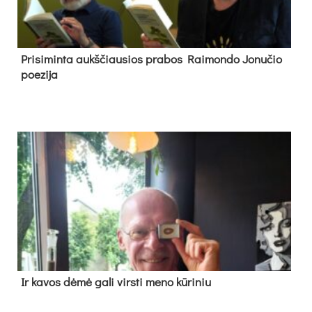
Pri­si­min­ta aukš­čiau­sios pra­bos Rai­mon­do Jo­nu­čio
poe­zi­ja
Ir ka­vos dė­mė ga­li virs­ti me­no kū­ri­niu