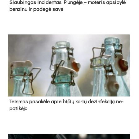
Siau­bin­gas in­ci­den­tas Plun­gė­je – mo­te­ris ap­si­py­lė
ben­zi­nu ir pa­de­gė sa­ve
Teis­mas pa­sa­kė­le apie bi­čių ko­rių de­zin­fek­ci­ją ne­
pa­ti­kė­jo