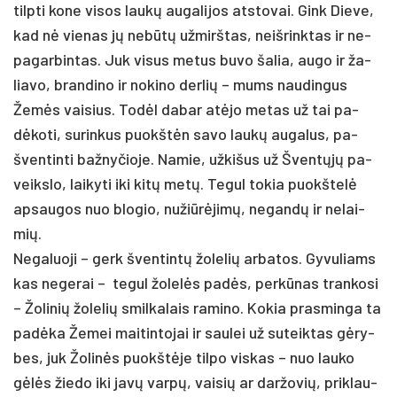
tilp­ti ko­ne vi­sos laukų au­ga­li­jos at­sto­vai. Gink Die­ve,
kad nė vie­nas jų ne­būtų už­mirš­tas, neiš­rink­tas ir ne­
pa­gar­bin­tas. Juk vi­sus me­tus bu­vo ša­lia, au­go ir ža­
lia­vo, bran­di­no ir no­ki­no der­lių – mums nau­din­gus
Žemės vai­sius. Todėl da­bar at­ėjo me­tas už tai pa­
dėko­ti, su­rin­kus puokštėn sa­vo laukų au­ga­lus, pa­
šven­tin­ti baž­ny­čio­je. Na­mie, už­ki­šus už Šventųjų pa­
veiks­lo, lai­ky­ti iki kitų metų. Te­gul to­kia puokš­telė
ap­sau­gos nuo blo­gio, nu­žiūrė­jimų, ne­gandų ir ne­lai­
mių.
Ne­ga­luo­ji – gerk šven­tintų žo­le­lių ar­ba­tos. Gy­vu­liams
kas ne­ge­rai – te­gul žo­lelės pa­dės, per­kūnas tran­ko­si
– Žo­li­nių žo­le­lių smil­ka­lais ra­mi­no. Ko­kia pra­smin­ga ta
pa­dėka Že­mei mai­tin­to­jai ir sau­lei už su­teik­tas gėry­
bes, juk Žo­linės puokštė­je til­po vis­kas – nuo lau­ko
gėlės žie­do iki javų varpų, vai­sių ar dar­žo­vių, pri­klau­