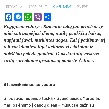
REDAKCIJA
2021-08-17
KOMENTARAI
PALĖPĖ
Facebook
Messenger
WhatsApp
Viber
Share
Rugpjū­čio vi­du­rys. Ru­de­niui taką jau grind­žia žy­
miai su­trumpė­ju­si die­na, nu­tilę paukš­čių bal­sai,
nu­pjau­ti ja­vai, nu­skin­tos uo­gos. Kai į pa­dūma­vusį
tolį ruoš­da­mie­si il­gai ke­lio­nei vis daž­niau ir
aukš­čiau pa­ky­la gand­rai, iš pa­sku­ti­nių va­sa­ros
žiedų su­ren­ka­me gra­žiau­sią puokštę Žo­li­nei.
At­sis­vei­ki­ni­mas su va­sa­ra
Šį po­sūkio ru­de­niop tašką – Šven­čiau­sios Mer­gelės
Ma­ri­jos ėmi­mo į dangų dieną – mūsuo­se daž­niau