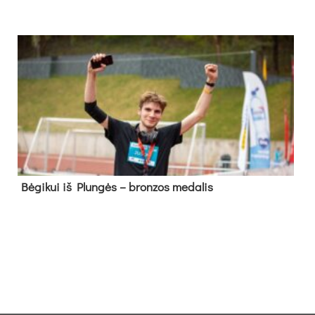
Bė­gi­kui iš Plun­gės – bron­zos me­da­lis