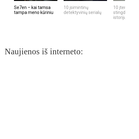
Se7en – kai tamsa
10 įsimintinų
10 įtemptų, k
tampa meno kūriniu
detektyvinių serialų
stingdančių k
istorijų
Naujienos iš interneto: