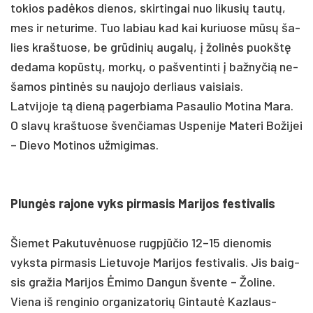
to­kios pa­dėkos die­nos, skir­tin­gai nuo li­ku­sių tautų,
mes ir ne­tu­ri­me. Tuo la­biau kad kai ku­riuo­se mūsų ša­
lies kraš­tuo­se, be grūdi­nių au­galų, į žo­linės puokštę
de­da­ma kopūstų, morkų, o pa­šven­tin­ti į baž­ny­čią ne­
ša­mos pin­tinės su nau­jo­jo der­liaus vai­siais.
Lat­vi­jo­je tą dieną pa­ger­bia­ma Pa­sau­lio Mo­ti­na Ma­ra.
O slavų kraš­tuo­se šven­čia­mas Us­pe­ni­je Ma­te­ri Bo­ži­jei
– Die­vo Mo­ti­nos už­mi­gi­mas.
Plungės ra­jo­ne vyks pir­ma­sis Ma­ri­jos fes­ti­va­lis
Šie­met Pa­ku­tuvė­nuo­se rugpjū­čio 12–15 die­no­mis
vyks­ta pir­ma­sis Lie­tu­vo­je Ma­ri­jos fes­ti­va­lis. Jis baig­
sis gra­žia Ma­ri­jos Ėmi­mo Dan­gun šven­te – Žo­li­ne.
Vie­na iš ren­gi­nio or­ga­ni­za­to­rių Gin­tautė Kaz­laus­