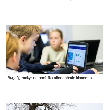
Rug­sė­jį mo­kyk­los pa­si­tiks pil­nes­nė­mis kla­sė­mis