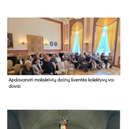
Ap­do­va­no­ti moks­lei­vių dai­nų šven­tės ko­lek­ty­vų va­
do­vai