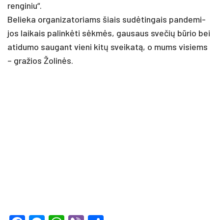
renginiu“.
Be­lie­ka or­ga­ni­za­to­riams šiais su­dėtin­gais pan­de­mi­
jos lai­kais pa­linkė­ti sėkmės, gau­saus sve­čių būrio bei
ati­du­mo sau­gant vie­ni kitų svei­katą, o mums vi­siems
– gra­žios Žo­linės.