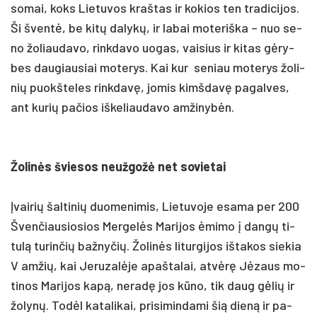
so­mai, koks Lie­tu­vos kraš­tas ir ko­kios ten tra­di­ci­jos.
Ši šventė, be kitų da­lykų, ir la­bai mo­te­riš­ka – nuo se­
no žo­liau­da­vo, rink­da­vo uo­gas, vai­sius ir ki­tas gėry­
bes dau­giau­siai mo­te­rys. Kai kur se­niau mo­te­rys žo­li­
nių puokš­te­les rink­davę, jo­mis kimš­davę pa­gal­ves,
ant ku­rių pa­čios iš­ke­liau­da­vo am­ži­nybėn.
Žo­linės švie­sos neuž­gožė net so­vie­tai
Įvai­rių šal­ti­nių duo­me­ni­mis, Lie­tu­vo­je esa­ma per 200
Šven­čiau­sio­sios Mer­gelės Ma­ri­jos ėmi­mo į dangų ti­
tulą tu­rin­čių baž­ny­čių. Žo­linės li­tur­gi­jos iš­ta­kos sie­kia
V am­žių, kai Je­ru­zalė­je apaš­ta­lai, at­vėrę Jėzaus mo­
ti­nos Ma­ri­jos kapą, ne­radę jos kūno, tik daug gėlių ir
žo­lynų. Todėl ka­ta­li­kai, pri­si­min­da­mi šią dieną ir pa­