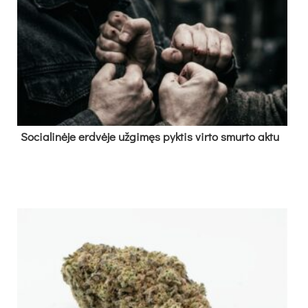
So­cia­li­nė­je erd­vė­je už­gi­męs pyk­tis vir­to smur­to ak­tu