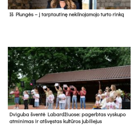
Iš Plungės – į tarptautinę nekilnojamojo turto rinką
Dvi­gu­ba šven­tė La­bar­džiuo­se: pa­gerb­tas vys­ku­po
at­mi­ni­mas ir at­švęs­tas kul­tū­ros ju­bi­lie­jus