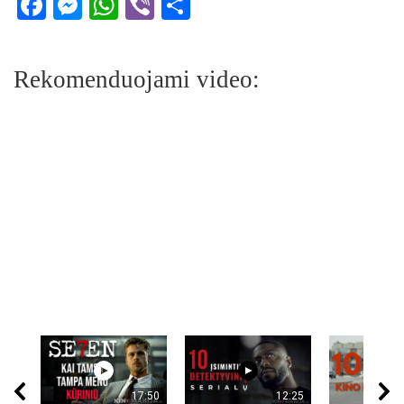
Facebook
Messenger
WhatsApp
Viber
Share
Rekomenduojami video:
17:50
12:25