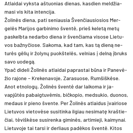
At­lai­dai vyks­ta aš­tuo­nias die­nas, kas­dien meld­žia­
ma­si vis ki­ta in­ten­ci­ja.
Žo­linės die­na, pa­ti se­niau­sia Šven­čiau­sio­sios Mer­
gelės Ma­ri­jos gar­bi­ni­mo šventė, prie­š ke­letą metų
pa­skelb­ta ne­dar­bo die­na ir šven­čia­ma vi­so­se Lie­tu­
vos baž­ny­čio­se. Sa­ko­ma, kad tam, kas tą dieną ne­
turės gėlių ir žo­lynų puokš­telės, vel­nias į delną įbruks
sa­vo uo­degą.
Ypač di­de­li Žo­linės at­lai­dai pa­pras­tai būna ir Pa­nevė­
žio ra­jo­ne – Kre­ke­na­vo­je, Za­ra­suo­se, Rum­šiškė­se.
Anot et­no­logų, Žo­linės šventė dar lai­ko­ma ir ja­
vapjūtės pa­baig­tuvė­mis, bič­ko­pio, med­su­kio, duo­nos,
me­daus ir pie­no šven­te. Per Žo­linės at­lai­dus įvai­rio­se
Lie­tu­vos vie­tovė­se su­si­tin­ka il­giau ne­si­matę kraš­tie­
čiai, tėviškė­se su­si­ren­ka gi­minės, ar­ti­mie­ji, kai­my­nai.
Lie­tu­vo­je tai tar­si ir der­liaus pa­dėkos šventė. Ki­tos