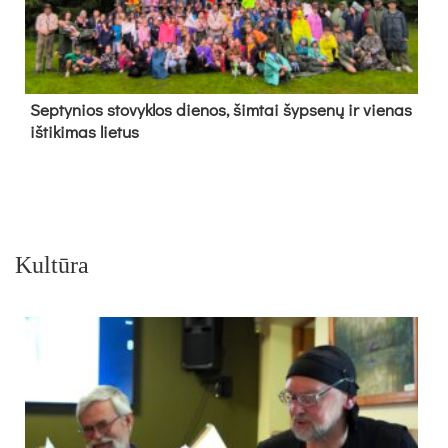
Sep­ty­nios sto­vyk­los die­nos, šim­tai šyp­se­nų ir vie­nas
iš­ti­ki­mas lie­tus
Kultūra