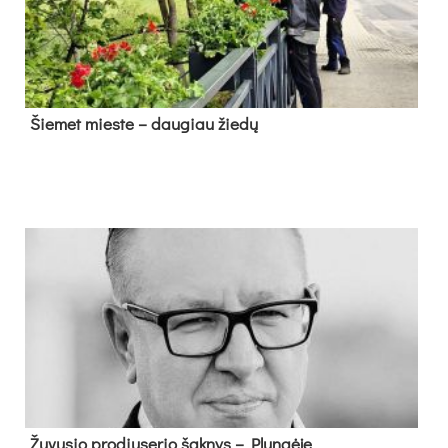
Šie­met mies­te – dau­giau žie­dų
Žu­vu­sio pro­diu­se­rio šak­nys – Plun­gė­je