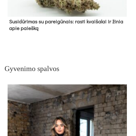
Su­si­dū­ri­mas su pa­rei­gū­nais: ras­ti kvai­ša­lai ir ži­nia
apie paieš­ką
Gyvenimo spalvos