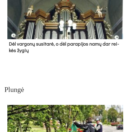
Dėl var­go­nų su­si­ta­rė, o dėl pa­ra­pi­jos na­mų dar rei­
kės žy­gių
Plungė