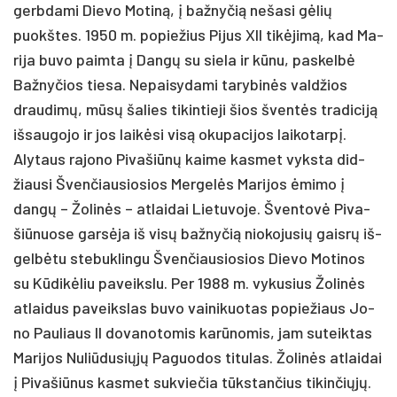
gerb­da­mi Die­vo Mo­tiną, į baž­ny­čią ne­ša­si gėlių
puokš­tes. 1950 m. po­pie­žius Pi­jus XII tikė­jimą, kad Ma­
ri­ja bu­vo paim­ta į Dangų su sie­la ir kūnu, pa­skelbė
Baž­ny­čios tie­sa. Ne­pai­sy­da­mi ta­ry­binės vald­žios
drau­dimų, mūsų ša­lies ti­kin­tie­ji šios šventės tra­di­ciją
iš­sau­go­jo ir jos laikė­si visą oku­pa­ci­jos lai­ko­tarpį.
Aly­taus ra­jo­no Pi­va­šiūnų kai­me kas­met vyks­ta did­
žiau­si Šven­čiau­sio­sios Mer­gelės Ma­ri­jos ėmi­mo į
dangų – Žo­linės – at­lai­dai Lie­tu­vo­je. Šven­tovė Pi­va­
šiū­nuo­se garsė­ja iš visų baž­ny­čią nio­ko­ju­sių gaisrų iš­
gelbė­tu ste­buk­lin­gu Šven­čiau­sio­sios Die­vo Mo­ti­nos
su Kūdikė­liu pa­veiks­lu. Per 1988 m. vy­ku­sius Žo­linės
at­lai­dus pa­veiks­las bu­vo vai­ni­kuo­tas po­pie­žiaus Jo­
no Pau­liaus II do­va­no­to­mis karū­no­mis, jam su­teik­tas
Ma­ri­jos Nu­liū­du­siųjų Pa­guo­dos ti­tu­las. Žo­linės at­lai­dai
į Pi­va­šiū­nus kas­met su­kvie­čia tūkstan­čius ti­kin­čiųjų.