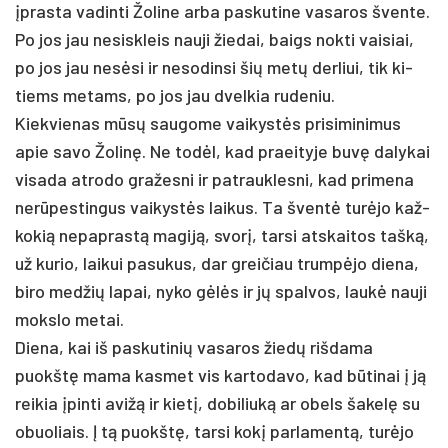
įpras­ta va­din­ti Žo­li­ne ar­ba pa­sku­ti­ne va­sa­ros šven­te.
Po jos jau ne­si­skleis nau­ji žie­dai, baigs nok­ti vai­siai,
po jos jau ne­sėsi ir ne­so­din­si šių metų der­liui, tik ki­
tiems me­tams, po jos jau dvel­kia ru­de­niu.
Kiek­vie­nas mūsų sau­go­me vai­kystės pri­si­mi­ni­mus
apie sa­vo Žo­linę. Ne todėl, kad praei­ty­je buvę da­ly­kai
vi­sa­da at­ro­do gra­žes­ni ir pa­trauk­les­ni, kad pri­me­na
nerū­pes­tin­gus vai­kystės lai­kus. Ta šventė turė­jo kaž­
ko­kią ne­pap­rastą ma­giją, svorį, tar­si at­skai­tos tašką,
už ku­rio, lai­kui pa­su­kus, dar grei­čiau trumpė­jo die­na,
bi­ro med­žių la­pai, ny­ko gėlės ir jų spal­vos, laukė nau­ji
moks­lo me­tai.
Die­na, kai iš pa­sku­ti­nių va­sa­ros žiedų riš­da­ma
puokštę ma­ma kas­met vis kar­to­da­vo, kad būti­nai į ją
rei­kia įpin­ti avižą ir kietį, do­bi­liuką ar obels ša­kelę su
obuo­liais. Į tą puokštę, tar­si kokį par­la­mentą, turė­jo