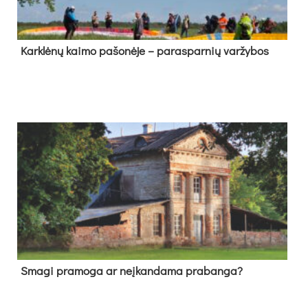
Kark­lė­nų kai­mo pa­šo­nė­je – pa­ras­par­nių var­žy­bos
Sma­gi pra­mo­ga ar neį­kan­da­ma pra­ban­ga?