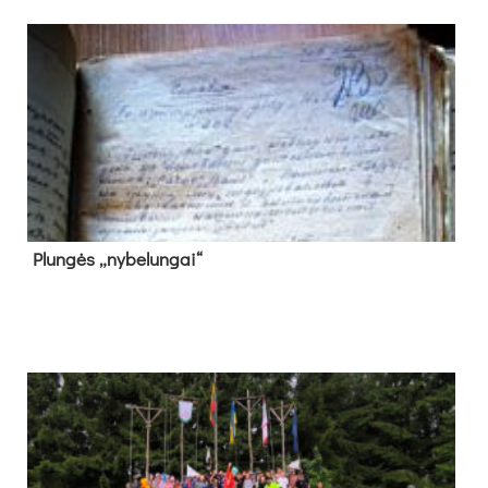
Plun­gės „ny­be­lun­gai“