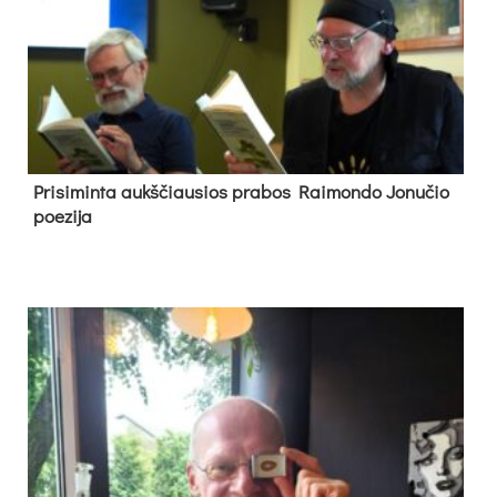
Pri­si­min­ta aukš­čiau­sios pra­bos Rai­mon­do Jo­nu­čio
poe­zi­ja