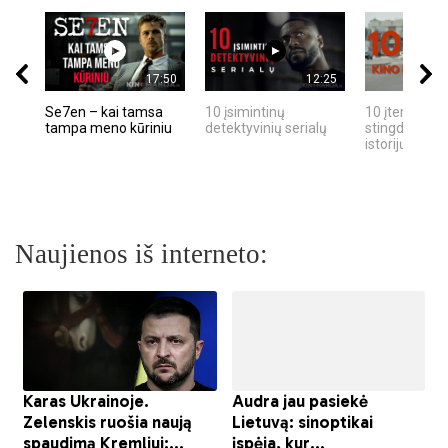
17:50
12:25
Se7en – kai tamsa
10 įsimintinų
10 įtemptų, k
tampa meno kūriniu
detektyvinių serialų
stingdančių k
istorijų
Naujienos iš interneto: