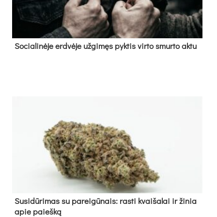
So­cia­li­nė­je erd­vė­je už­gi­męs pyk­tis vir­to smur­to ak­tu
Su­si­dū­ri­mas su pa­rei­gū­nais: ras­ti kvai­ša­lai ir ži­nia
apie paieš­ką