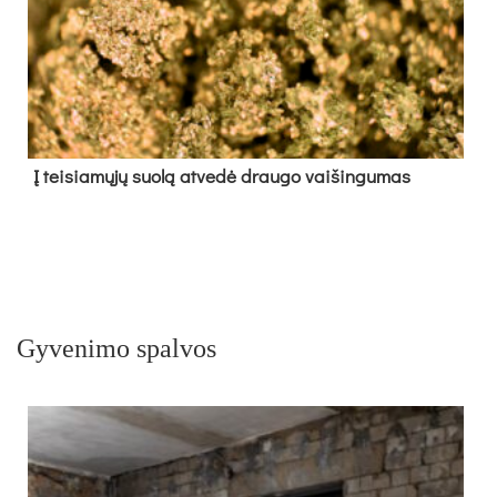
Į tei­sia­mų­jų suo­lą at­ve­dė drau­go vai­šin­gu­mas
Gyvenimo spalvos