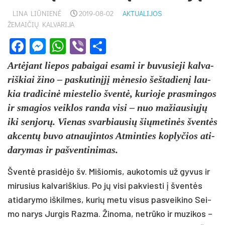
LINA LIŪNIENĖ
2019-08-02
AKTUALIJOS
ŽEMAIČIŲ KALVARIJA
Facebook
Messenger
WhatsApp
Viber
Share
Ar­tė­jant lie­pos pa­bai­gai esa­mi ir bu­vu­sie­ji kal­va­
riš­kiai ži­no – pa­sku­ti­nį­jį mė­ne­sio šeš­ta­die­nį lau­
kia tra­di­ci­nė mies­te­lio šven­tė, ku­rio­je pra­smin­gos
ir sma­gios veik­los ran­da vi­si – nuo ma­žiau­sių­jų
iki sen­jo­rų. Vie­nas svar­biau­sių šių­me­ti­nės šven­tės
ak­cen­tų bu­vo at­nau­jin­tos At­min­ties kop­ly­čios ati­
da­ry­mas ir pa­šven­ti­ni­mas.
Šven­tė pra­si­dė­jo šv. Mi­šio­mis, au­ko­to­mis už gy­vus ir
mi­ru­sius kal­va­riš­kius. Po jų vi­si pa­kvies­ti į šven­tės
ati­da­ry­mo iš­kil­mes, ku­rių me­tu vi­sus pa­svei­ki­no Sei­
mo na­rys Jur­gis Raz­ma. Ži­no­ma, ne­trū­ko ir mu­zi­kos –