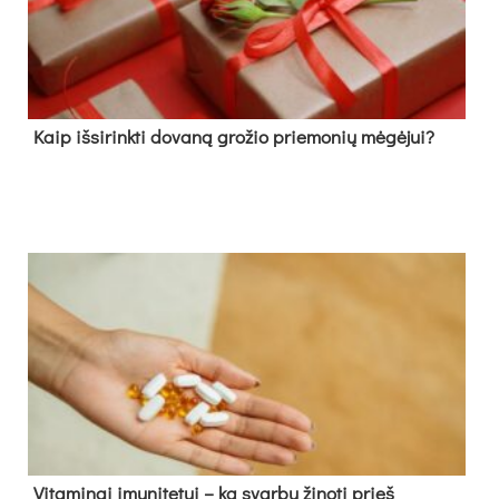
Kaip išsirinkti dovaną grožio priemonių mėgėjui?
Vitaminai imunitetui – ką svarbu žinoti prieš