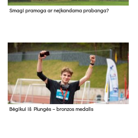
Sma­gi pra­mo­ga ar neį­kan­da­ma pra­ban­ga?
Bė­gi­kui iš Plun­gės – bron­zos me­da­lis