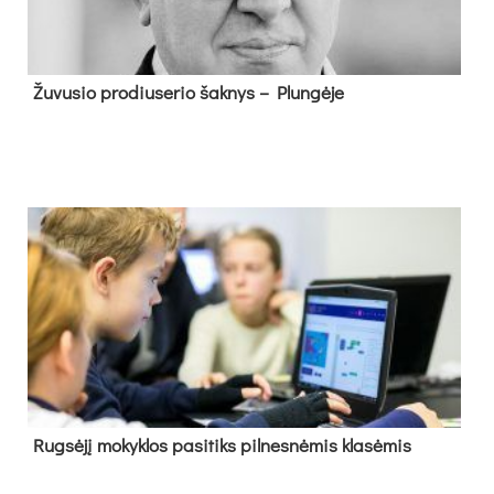
Žu­vu­sio pro­diu­se­rio šak­nys – Plun­gė­je
Rug­sė­jį mo­kyk­los pa­si­tiks pil­nes­nė­mis kla­sė­mis