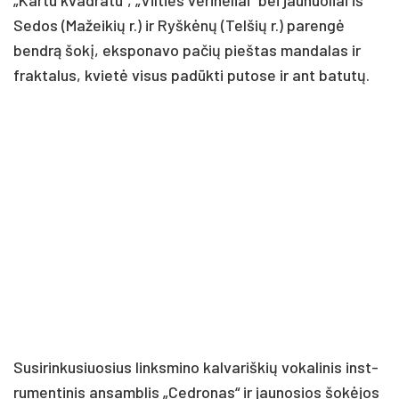
Se­dos (Ma­žei­kių r.) ir Ryš­kė­nų (Tel­šių r.) pa­ren­gė
bend­rą šo­kį, eks­po­na­vo pa­čių pieš­tas man­da­las ir
frak­ta­lus, kvie­tė vi­sus pa­dūk­ti pu­to­se ir ant ba­tu­tų.
Su­si­rin­ku­siuo­sius links­mi­no kal­va­riš­kių vo­ka­li­nis inst­
ru­men­ti­nis an­samb­lis „Ced­ro­nas“ ir jau­no­sios šo­kė­jos