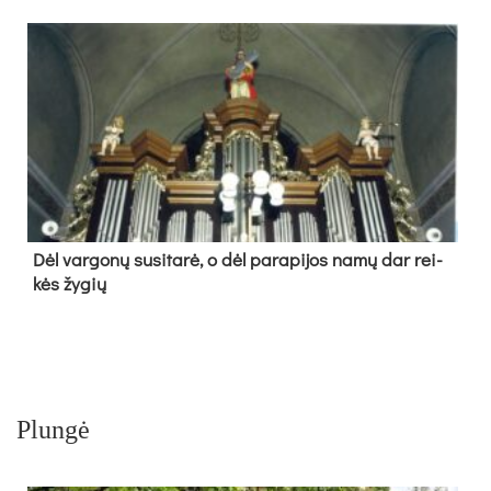
Dėl var­go­nų su­si­ta­rė, o dėl pa­ra­pi­jos na­mų dar rei­
kės žy­gių
Plungė