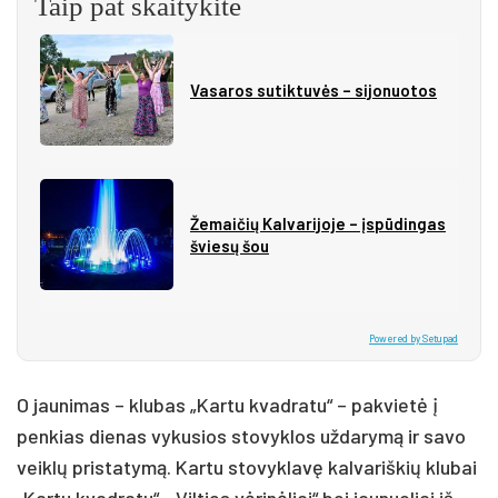
Taip pat skaitykite
Vasaros sutiktuvės – sijonuotos
Žemaičių Kalvarijoje – įspūdingas
šviesų šou
Powered by Setupad
O jau­ni­mas – klu­bas „Kar­tu kvad­ra­tu“ – pa­kvie­tė į
pen­kias die­nas vy­ku­sios sto­vyk­los už­da­ry­mą ir sa­vo
veik­lų pri­sta­ty­mą. Kar­tu sto­vyk­la­vę kal­va­riš­kių klu­bai
„Kar­tu kvad­ra­tu“, „Vil­ties vė­ri­nė­liai“ bei jau­nuo­liai iš