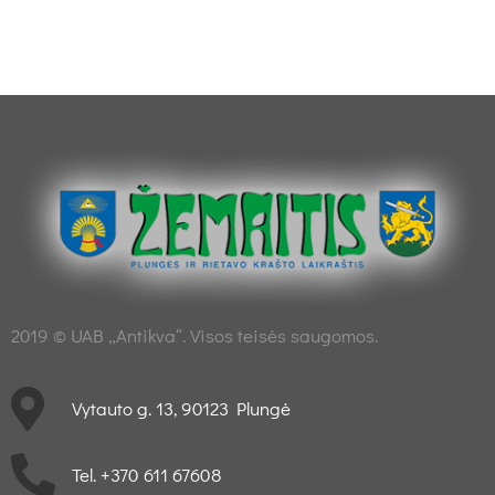
2019 © UAB „Antikva“. Visos teisės saugomos.
Vytauto g. 13, 90123 Plungė
Tel. +370 611 67608