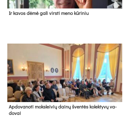
Ir ka­vos dė­mė ga­li virs­ti me­no kū­ri­niu
Ap­do­va­no­ti moks­lei­vių dai­nų šven­tės ko­lek­ty­vų va­
do­vai