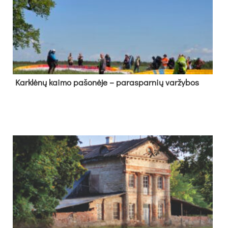
Kark­lė­nų kai­mo pa­šo­nė­je – pa­ras­par­nių var­žy­bos