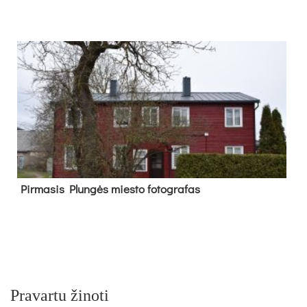
Pir­ma­sis Plun­gės mies­to fo­tog­ra­fas
Pravartu žinoti