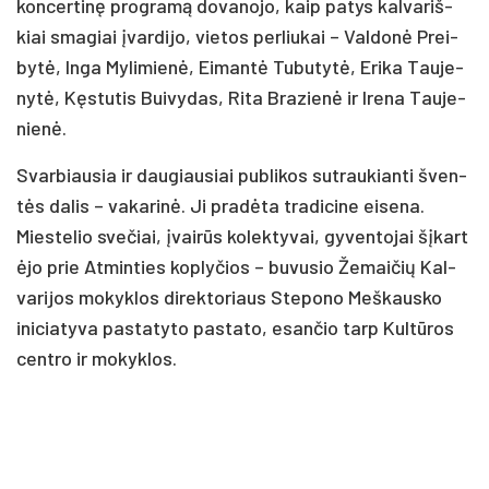
kon­cer­ti­nę pro­gra­mą do­va­no­jo, kaip pa­tys kal­va­riš­
kiai sma­giai įvar­di­jo, vie­tos per­liu­kai – Val­do­nė Prei­
by­tė, In­ga My­li­mie­nė, Ei­man­tė Tu­bu­ty­tė, Eri­ka Tau­je­
ny­tė, Kęs­tu­tis Bui­vy­das, Ri­ta Bra­zie­nė ir Ire­na Tau­je­
nie­nė.
Svar­biau­sia ir dau­giau­siai pub­li­kos su­trau­kian­ti šven­
tės da­lis – va­ka­ri­nė. Ji pra­dė­ta tra­di­ci­ne ei­se­na.
Mies­te­lio sve­čiai, įvai­rūs ko­lek­ty­vai, gy­ven­to­jai šį­kart
ėjo prie At­min­ties kop­ly­čios – bu­vu­sio Že­mai­čių Kal­
va­ri­jos mo­kyk­los di­rek­to­riaus Ste­po­no Meš­kaus­ko
ini­cia­ty­va pa­sta­ty­to pa­sta­to, esan­čio tarp Kul­tū­ros
cent­ro ir mo­kyk­los.