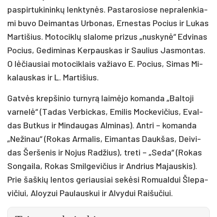
pa­spir­tu­ki­nin­kų lenk­ty­nės. Pas­ta­ro­sio­se ne­pra­len­kia­
mi bu­vo Dei­man­tas Ur­bo­nas, Er­nes­tas Po­cius ir Lu­kas
Mar­ti­šius. Mo­to­cik­lų sla­lo­me pri­zus „nu­sky­nė“ Ed­vi­nas
Po­cius, Ge­di­mi­nas Ker­paus­kas ir Sau­lius Jas­mon­tas.
O lė­čiau­siai mo­to­cik­lais va­žia­vo E. Po­cius, Si­mas Mi­
ka­laus­kas ir L. Mar­ti­šius.
Gat­vės krep­ši­nio tur­ny­rą lai­mė­jo ko­man­da „Bal­to­ji
var­ne­lė“ (Ta­das Ver­bic­kas, Emi­lis Moc­ke­vi­čius, Eval­
das But­kus ir Min­dau­gas Al­mi­nas). Ant­ri – ko­man­da
„Ne­ži­nau“ (Ro­kas Ar­ma­lis, Ei­man­tas Dauk­šas, Dei­vi­
das Šer­še­nis ir No­jus Ra­džius), tre­ti – „Se­da“ (Ro­kas
Son­gai­la, Ro­kas Smil­ge­vi­čius ir And­rius Ma­jaus­kis).
Prie šaš­kių len­tos ge­riau­siai se­kė­si Ro­mual­dui Šle­pa­
vi­čiui, Aloy­zui Pau­laus­kui ir Al­vy­dui Rai­šu­čiui.