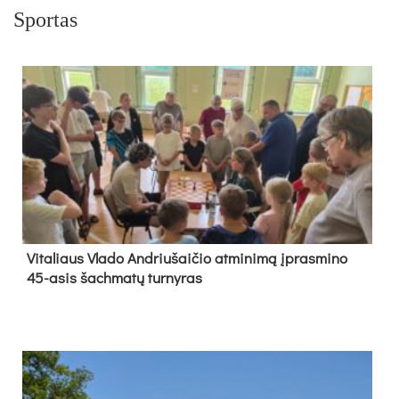
Sportas
Vi­ta­liaus Vla­do And­riu­šai­čio at­mi­ni­mą įpras­mi­no
45-asis šach­ma­tų tur­ny­ras