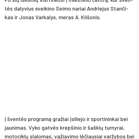
tės da­ly­vius svei­ki­no Sei­mo na­riai And­rie­jus Stan­či­
kas ir Jo­nas Var­ka­lys, me­ras A. Kli­šo­nis.
Į šven­tės pro­gra­mą gra­žiai įsi­lie­jo ir spor­ti­nin­kai bei
jau­ni­mas. Vy­ko gat­vės krep­ši­nio ir šaš­kių tur­ny­rai,
mo­to­cik­lų sla­lo­mas, va­žia­vi­mo lė­čiau­siai var­žy­bos bei