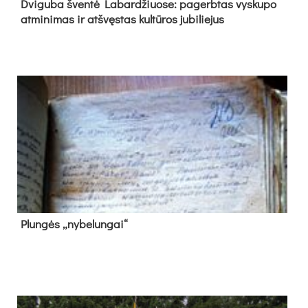
Dvi­gu­ba šven­tė La­bar­džiuo­se: pa­gerb­tas vys­ku­po
at­mi­ni­mas ir at­švęs­tas kul­tū­ros ju­bi­lie­jus
Plun­gės „ny­be­lun­gai“