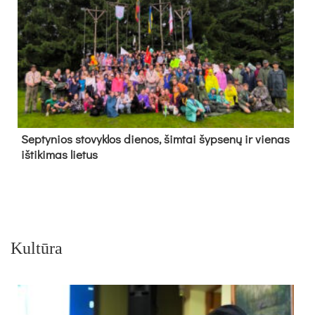
Sep­ty­nios sto­vyk­los die­nos, šim­tai šyp­se­nų ir vie­nas
iš­ti­ki­mas lie­tus
Kultūra