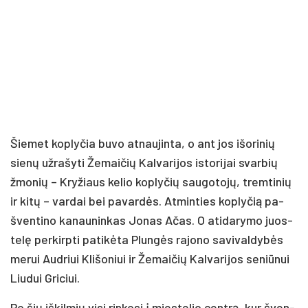
Šie­met kop­ly­čia bu­vo at­nau­jin­ta, o ant jos išo­ri­nių
sie­nų už­ra­šy­ti Že­mai­čių Kal­va­ri­jos is­to­ri­jai svar­bių
žmo­nių – Kry­žiaus ke­lio kop­ly­čių sau­go­to­jų, trem­ti­nių
ir ki­tų – var­dai bei pa­var­dės. At­min­ties kop­ly­čią pa­
šven­ti­no ka­nau­nin­kas Jo­nas Ačas. O ati­da­ry­mo juos­
te­lę per­kirp­ti pa­ti­kė­ta Plun­gės ra­jo­no sa­vi­val­dy­bės
me­rui Aud­riui Kli­šo­niui ir Že­mai­čių Kal­va­ri­jos se­niū­nui
Liu­dui Gri­ciui.
Po šių iš­kil­mių vi­si rin­ko­si į mies­te­lio cent­rą, kur šven­