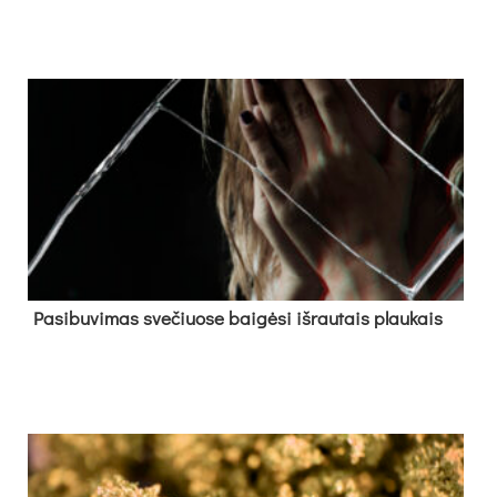
Pa­si­bu­vi­mas sve­čiuo­se bai­gė­si iš­rau­tais plau­kais