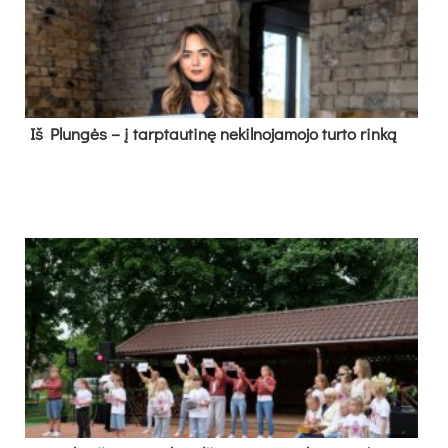
Iš Plungės – į tarptautinę nekilnojamojo turto rinką