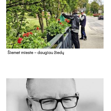
Šie­met mies­te – dau­giau žie­dų