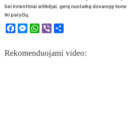
bei kvies­ti­niai at­li­kė­jai, ge­rą nuo­tai­ką do­va­no­ję ko­ne
iki pa­ry­čių.
Facebook
Messenger
WhatsApp
Viber
Share
Rekomenduojami video: