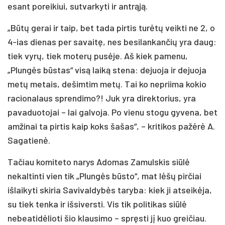
esant poreikiui, sutvarkyti ir antrąją.
„Būtų gerai ir taip, bet tada pirtis turėtų veikti ne 2, o
4-ias dienas per savaitę, nes besilankančių yra daug:
tiek vyrų, tiek moterų pusėje. Aš kiek pamenu,
„Plungės būstas“ visą laiką stena: dejuoja ir dejuoja
metų metais, dešimtim metų. Tai ko nepriima kokio
racionalaus sprendimo?! Juk yra direktorius, yra
pavaduotojai – lai galvoja. Po vienu stogu gyvena, bet
amžinai ta pirtis kaip koks šašas“, – kritikos pažėrė A.
Sagatienė.
Tačiau komiteto narys Adomas Zamulskis siūlė
nekaltinti vien tik „Plungės būsto“, mat lėšų pirčiai
išlaikyti skiria Savivaldybės taryba: kiek ji atseikėja,
su tiek tenka ir išsiversti. Vis tik politikas siūlė
nebeatidėlioti šio klausimo – spręsti jį kuo greičiau.