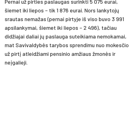
Pernai už pirties paslaugas surinkti 5 075 eurai,
šiemet iki liepos – tik 1 876 eurai. Nors lankytojų
srautas nemažas (pernai pirtyje iš viso buvo 3 991
apsilankymai, šiemet iki liepos – 2 496), tačiau
didžiajai daliai jų paslauga suteikiama nemokamai,
mat Savivaldybės tarybos sprendimu nuo mokesčio
už pirtį atleidžiami pensinio amžiaus žmonės ir
neįgalieji.