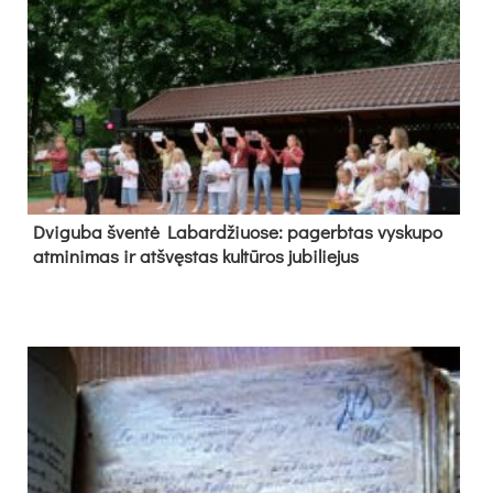
Dvi­gu­ba šven­tė La­bar­džiuo­se: pa­gerb­tas vys­ku­po
at­mi­ni­mas ir at­švęs­tas kul­tū­ros ju­bi­lie­jus