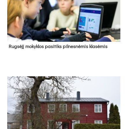
Rug­sė­jį mo­kyk­los pa­si­tiks pil­nes­nė­mis kla­sė­mis