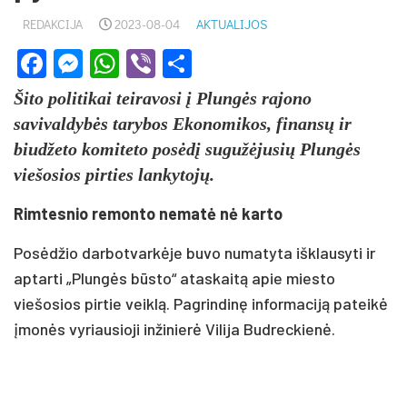
REDAKCIJA
2023-08-04
AKTUALIJOS
Facebook
Messenger
WhatsApp
Viber
Share
Šito politikai teiravosi į Plungės rajono
savivaldybės tarybos Ekonomikos, finansų ir
biudžeto komiteto posėdį sugužėjusių Plungės
viešosios pirties lankytojų.
Rimtesnio remonto nematė nė karto
Posėdžio darbotvarkėje buvo numatyta išklausyti ir
aptarti „Plungės būsto“ ataskaitą apie miesto
viešosios pirtie veiklą. Pagrindinę informaciją pateikė
įmonės vyriausioji inžinierė Vilija Budreckienė.