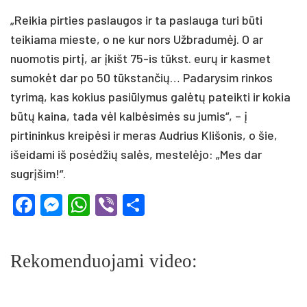
„Reikia pirties paslaugos ir ta paslauga turi būti
teikiama mieste, o ne kur nors Užbradumėj. O ar
nuomotis pirtį, ar įkišt 75-is tūkst. eurų ir kasmet
sumokėt dar po 50 tūkstančių… Padarysim rinkos
tyrimą, kas kokius pasiūlymus galėtų pateikti ir kokia
būtų kaina, tada vėl kalbėsimės su jumis“, – į
pirtininkus kreipėsi ir meras Audrius Klišonis, o šie,
išeidami iš posėdžių salės, mestelėjo: „Mes dar
sugrįšim!“.
Facebook
Messenger
WhatsApp
Viber
Share
Rekomenduojami video: