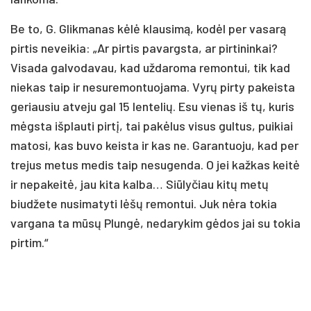
Be to, G. Glikmanas kėlė klausimą, kodėl per vasarą
pirtis neveikia: „Ar pirtis pavargsta, ar pirtininkai?
Visada galvodavau, kad uždaroma remontui, tik kad
niekas taip ir nesuremontuojama. Vyrų pirty pakeista
geriausiu atveju gal 15 lentelių. Esu vienas iš tų, kuris
mėgsta išplauti pirtį, tai pakėlus visus gultus, puikiai
matosi, kas buvo keista ir kas ne. Garantuoju, kad per
trejus metus medis taip nesugenda. O jei kažkas keitė
ir nepakeitė, jau kita kalba… Siūlyčiau kitų metų
biudžete nusimatyti lėšų remontui. Juk nėra tokia
vargana ta mūsų Plungė, nedarykim gėdos jai su tokia
pirtim.“