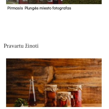
Pir­ma­sis Plun­gės mies­to fo­tog­ra­fas
Pravartu žinoti