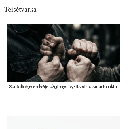
Teisėtvarka
So­cia­li­nė­je erd­vė­je už­gi­męs pyk­tis vir­to smur­to ak­tu