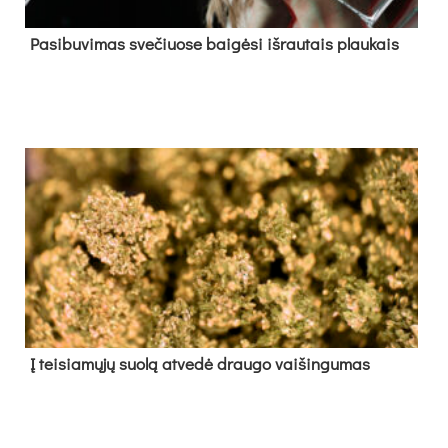
Pa­si­bu­vi­mas sve­čiuo­se bai­gė­si iš­rau­tais plau­kais
Į tei­sia­mų­jų suo­lą at­ve­dė drau­go vai­šin­gu­mas