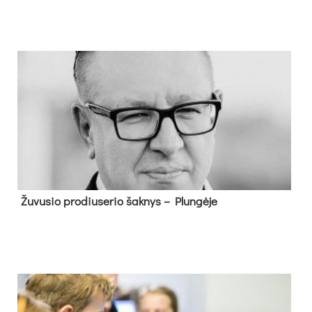
Žu­vu­sio pro­diu­se­rio šak­nys – Plun­gė­je