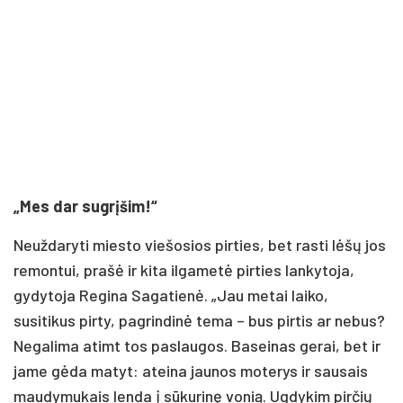
„Mes dar sugrįšim!“
Neuždaryti miesto viešosios pirties, bet rasti lėšų jos
remontui, prašė ir kita ilgametė pirties lankytoja,
gydytoja Regina Sagatienė. „Jau metai laiko,
susitikus pirty, pagrindinė tema – bus pirtis ar nebus?
Negalima atimt tos paslaugos. Baseinas gerai, bet ir
jame gėda matyt: ateina jaunos moterys ir sausais
maudymukais lenda į sūkurinę vonią. Ugdykim pirčių