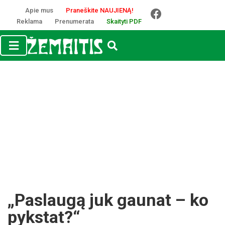
Apie mus
Praneškite NAUJIENĄ!
Reklama
Prenumerata
Skaityti PDF
„Paslaugą juk gaunat – ko
pykstat?“