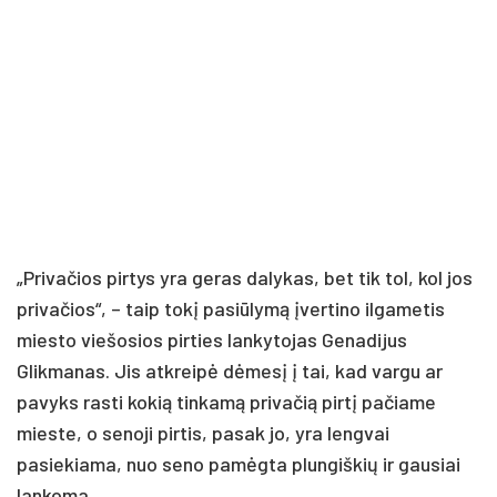
„Privačios pirtys yra geras dalykas, bet tik tol, kol jos
privačios“, – taip tokį pasiūlymą įvertino ilgametis
miesto viešosios pirties lankytojas Genadijus
Glikmanas. Jis atkreipė dėmesį į tai, kad vargu ar
pavyks rasti kokią tinkamą privačią pirtį pačiame
mieste, o senoji pirtis, pasak jo, yra lengvai
pasiekiama, nuo seno pamėgta plungiškių ir gausiai
lankoma.