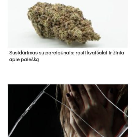
Su­si­dū­ri­mas su pa­rei­gū­nais: ras­ti kvai­ša­lai ir ži­nia
apie paieš­ką