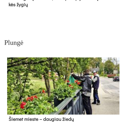
kės žy­gių
Plungė
Šie­met mies­te – dau­giau žie­dų