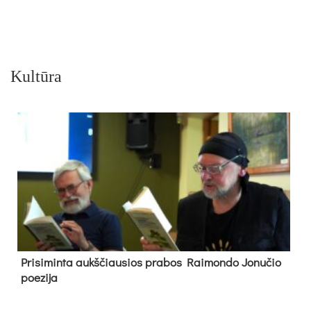
Kultūra
Pri­si­min­ta aukš­čiau­sios pra­bos Rai­mon­do Jo­nu­čio
poe­zi­ja