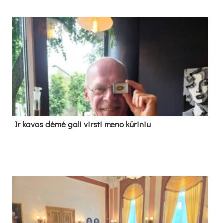
Ir ka­vos dė­mė ga­li virs­ti me­no kū­ri­niu