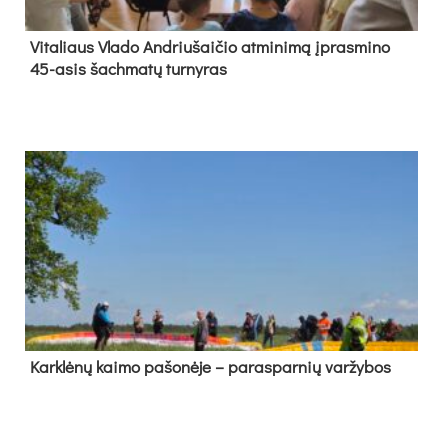
Vi­ta­liaus Vla­do And­riu­šai­čio at­mi­ni­mą įpras­mi­no
45-asis šach­ma­tų tur­ny­ras
Kark­lė­nų kai­mo pa­šo­nė­je – pa­ras­par­nių var­žy­bos