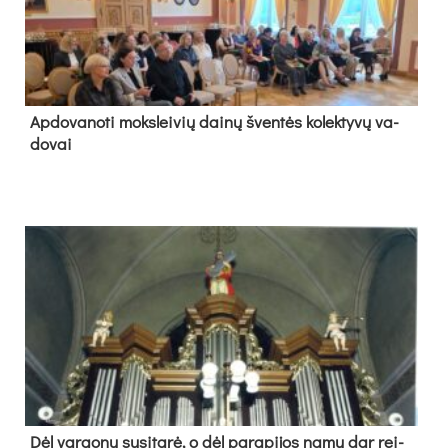
Ap­do­va­no­ti moks­lei­vių dai­nų šven­tės ko­lek­ty­vų va­
do­vai
Dėl var­go­nų su­si­ta­rė, o dėl pa­ra­pi­jos na­mų dar rei­