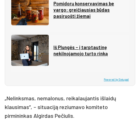
Pomidorų konservavimas be
vargo: greičiausias būdas
pasiruošti žiemai
Iš Plungės – į tarptautinę
nekilnojamojo turto rinką
Powered by Setupad
„Nelinksmas, nemalonus, reikalaujantis išlaidų
klausimas“, – situaciją reziumavo komiteto
pirmininkas Algirdas Pečiulis.