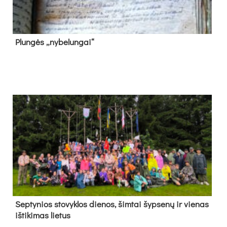
Plun­gės „ny­be­lun­gai“
Sep­ty­nios sto­vyk­los die­nos, šim­tai šyp­se­nų ir vie­nas
iš­ti­ki­mas lie­tus