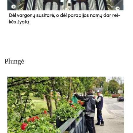
Dėl var­go­nų su­si­ta­rė, o dėl pa­ra­pi­jos na­mų dar rei­
kės žy­gių
Plungė