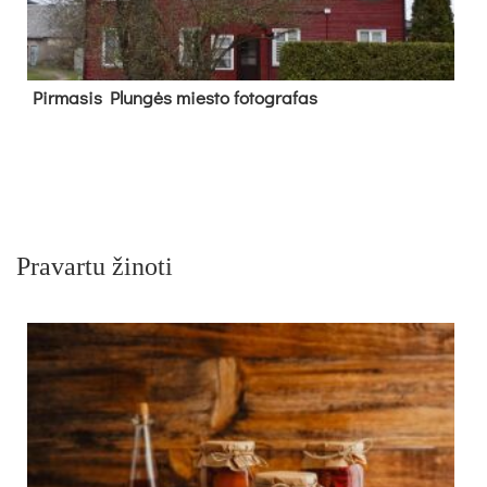
Pir­ma­sis Plun­gės mies­to fo­tog­ra­fas
Pravartu žinoti