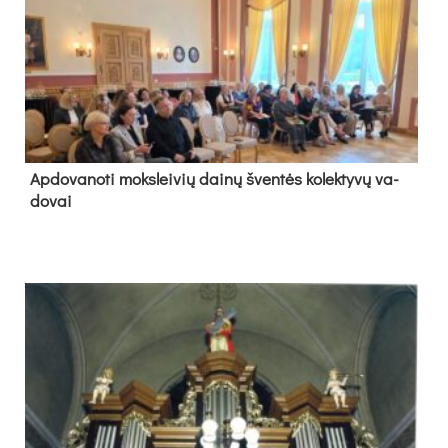
Ap­do­va­no­ti moks­lei­vių dai­nų šven­tės ko­lek­ty­vų va­
do­vai