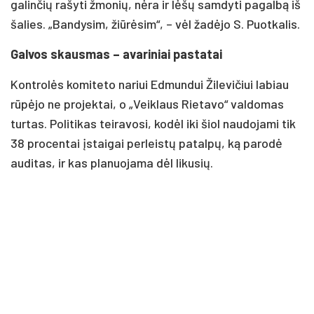
galinčių rašyti žmonių, nėra ir lėšų samdyti pagalbą iš
šalies. „Bandysim, žiūrėsim“, – vėl žadėjo S. Puotkalis.
Galvos skausmas – avariniai pastatai
Kontrolės komiteto nariui Edmundui Žilevičiui labiau
rūpėjo ne projektai, o „Veiklaus Rietavo“ valdomas
turtas. Politikas teiravosi, kodėl iki šiol naudojami tik
38 procentai įstaigai perleistų patalpų, ką parodė
auditas, ir kas planuojama dėl likusių.