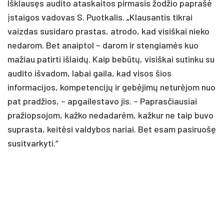
Išklausęs audito ataskaitos pirmasis žodžio paprašė
įstaigos vadovas S. Puotkalis. „Klausantis tikrai
vaizdas susidaro prastas, atrodo, kad visiškai nieko
nedarom. Bet anaiptol – darom ir stengiamės kuo
mažiau patirti išlaidų. Kaip bebūtų, visiškai sutinku su
audito išvadom, labai gaila, kad visos šios
informacijos, kompetencijų ir gebėjimų neturėjom nuo
pat pradžios, – apgailestavo jis. – Paprasčiausiai
pražiopsojom, kažko nedadarėm, kažkur ne taip buvo
suprasta, keitėsi valdybos nariai. Bet esam pasiruošę
susitvarkyti.“