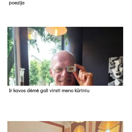
poe­zi­ja
Ir ka­vos dė­mė ga­li virs­ti me­no kū­ri­niu