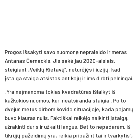
Progos išsakyti savo nuomonę nepraleido ir meras
Antanas Černeckis. Jis sakė jau 2020-aisiais,
steigiant „Veiklų Rietavą“, neturėjęs iliuzijų, kad
įstaiga staiga atsistos ant kojų ir ims dirbti pelningai.
„Yra neįmanoma tokias kvadratūras išlaikyt iš
kažkokios nuomos, kuri neatsiranda staigiai. Po to
dvejus metus dirbom kovido situacijoje, kada pajamų
buvo kiauras nulis. Faktiškai reikėjo naikinti įstaigą,
užrakinti duris ir užkalti langus. Bet to nepadarėm. Iš
tikrųjų pažeidimų yra, reikia pripažint tai ir tvarkytis“,