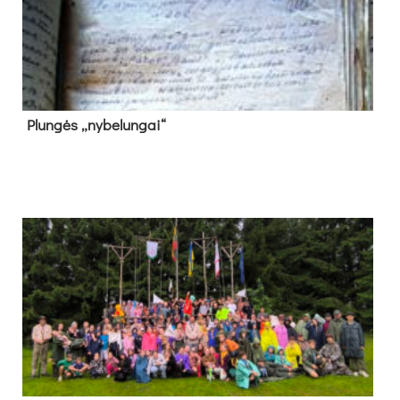
Plun­gės „ny­be­lun­gai“