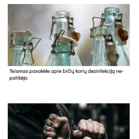
Teis­mas pa­sa­kė­le apie bi­čių ko­rių de­zin­fek­ci­ją ne­
pa­ti­kė­jo