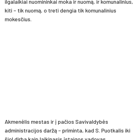
ilgalaikiai nuomininkai moka ir nuomą, ir komunalinius,
kiti – tik nuomą, o treti dengia tik komunalinius
mokesčius.
Akmenėlis mestas ir į pačios Savivaldybės
administracijos daržą – priminta, kad S. Puotkalis iki
šiol dirba kaip laikinasis įstaigos vadovas