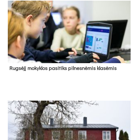
Rug­sė­jį mo­kyk­los pa­si­tiks pil­nes­nė­mis kla­sė­mis