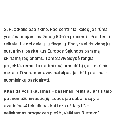
S. Puotkalis paaiškino, kad centriniai kolegijos rūmai
yra išnaudojami maždaug 80-čia procentų. Prastesni
reikalai tik dėl dviejų jų flygelių. Esą yra viltis vieną jų
sutvarkyti pasitelkus Europos Sąjungos paramą,
skiriamą regionams. Tam Savivaldybė rengia
projektą, remonto darbai esą prasidėtų gal net šiais
metais. O suremontavus patalpas jau būtų galima ir
nuomininkų pasidairyti.
Kitas galvos skausmas – baseinas, reikalaujantis taip
pat nemažų investicijų. Lubos jau dabar esą yra
avarinės. „Ateis diena, kai teks uždaryti“, –
nelinksmas prognozes piešė „Veiklaus Rietavo“