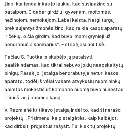
žino, kur lenda ir kas jo laukia, kad susipažino su
patalpom. O dabar girdžiu: gyvenam, mokomės,
nežinojom, nemokėjom. Labai keista. Netgi turguj
prekiaujantys žmonės žino, kad reikia kasos aparatų
ir čekių, o čia girdim, kad buvo imami grynieji už
bendrabučio kambarius“, – stebėjosi politikė.
Tačiau S. Puotkalis skubėjo ją pataisyti,
paaiškindamas, kad tikrai nebuvo jokių neapskaitytų
pinigų. Pasak jo, įstaiga bendrabutyje neturi kasos
aparato, todėl iš vėlai vakare atvykusių nuomininkų
paimtas mokestis už kambario nuomą buvo nuneštas
ir įmuštas į baseino kasą.
V. Razmienė kritikavo įstaigą ir dėl to, kad ši nerašo
projektų. „Prisimenu, kaip steigėtės, kaip kalbėjot,
kad dirbsit, projektus rašysit. Tai kiek tų projektų