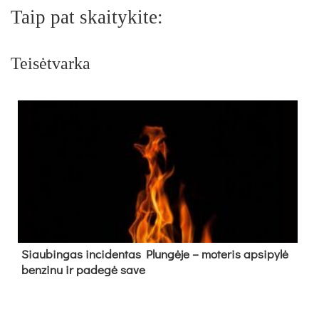
Taip pat skaitykite:
Teisėtvarka
Siau­bin­gas in­ci­den­tas Plun­gė­je – mo­te­ris ap­si­py­lė
ben­zi­nu ir pa­de­gė sa­ve