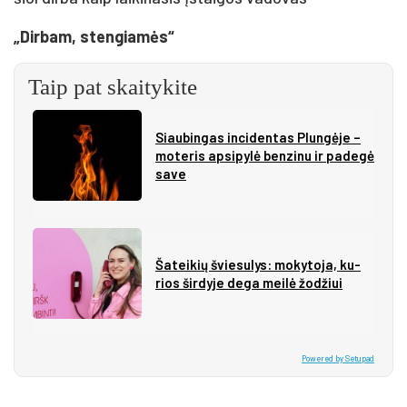
„Dirbam, stengiamės“
Taip pat skaitykite
Siau­bin­gas in­ci­den­tas Plun­gė­je –
mo­te­ris ap­si­py­lė ben­zi­nu ir pa­de­gė
sa­ve
Ša­tei­kių švie­su­lys: mo­ky­to­ja, ku­
rios šir­dy­je de­ga mei­lė žo­džiui
Powered by Setupad