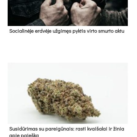
So­cia­li­nė­je erd­vė­je už­gi­męs pyk­tis vir­to smur­to ak­tu
Su­si­dū­ri­mas su pa­rei­gū­nais: ras­ti kvai­ša­lai ir ži­nia
apie paieš­ką