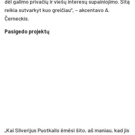
dėl galimo privačių ir viešų interesų supainiojimo. Šitą
reikia sutvarkyt kuo greičiau“, – akcentavo A.
Černeckis.
Pasigedo projektų
„Kai Silverijus Puotkalis ėmėsi šito, aš maniau, kad jis