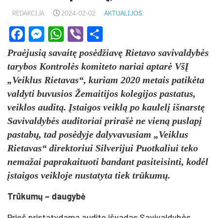
REDAKCIJA
2024-02-02
AKTUALIJOS
Facebook
Messenger
WhatsApp
Viber
Share
Praėjusią savaitę posėdžiavę Rietavo savivaldybės
tarybos Kontrolės komiteto nariai aptarė VšĮ
„Veiklus Rietavas“, kuriam 2020 metais patikėta
valdyti buvusios Žemaitijos kolegijos pastatus,
veiklos auditą. Įstaigos veiklą po kaulelį išnarstę
Savivaldybės auditoriai prirašė ne vieną puslapį
pastabų, tad posėdyje dalyvavusiam „Veiklus
Rietavas“ direktoriui Silverijui Puotkaliui teko
nemažai paprakaituoti bandant pasiteisinti, kodėl
įstaigos veikloje nustatyta tiek trūkumų.
Trūkumų – daugybė
Prieš pristatydama audito išvadas Savivaldybės