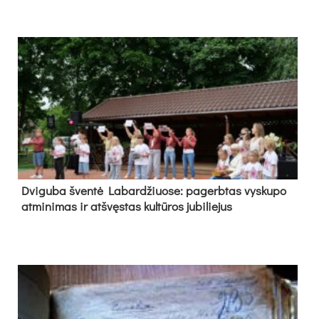
Dvi­gu­ba šven­tė La­bar­džiuo­se: pa­gerb­tas vys­ku­po
at­mi­ni­mas ir at­švęs­tas kul­tū­ros ju­bi­lie­jus