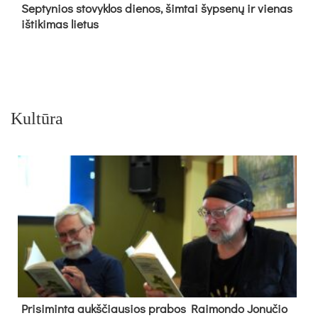
Sep­ty­nios sto­vyk­los die­nos, šim­tai šyp­se­nų ir vie­nas
iš­ti­ki­mas lie­tus
Kultūra
Pri­si­min­ta aukš­čiau­sios pra­bos Rai­mon­do Jo­nu­čio