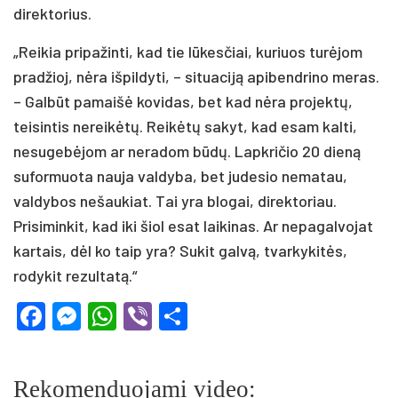
direktorius.
„Reikia pripažinti, kad tie lūkesčiai, kuriuos turėjom
pradžioj, nėra išpildyti, – situaciją apibendrino meras.
– Galbūt pamaišė kovidas, bet kad nėra projektų,
teisintis nereikėtų. Reikėtų sakyt, kad esam kalti,
nesugebėjom ar neradom būdų. Lapkričio 20 dieną
suformuota nauja valdyba, bet judesio nematau,
valdybos nešaukiat. Tai yra blogai, direktoriau.
Prisiminkit, kad iki šiol esat laikinas. Ar nepagalvojat
kartais, dėl ko taip yra? Sukit galvą, tvarkykitės,
rodykit rezultatą.“
Facebook
Messenger
WhatsApp
Viber
Share
Rekomenduojami video: