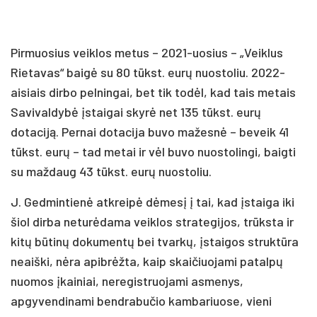
Pirmuosius veiklos metus – 2021-uosius – „Veiklus
Rietavas“ baigė su 80 tūkst. eurų nuostoliu. 2022-
aisiais dirbo pelningai, bet tik todėl, kad tais metais
Savivaldybė įstaigai skyrė net 135 tūkst. eurų
dotaciją. Pernai dotacija buvo mažesnė – beveik 41
tūkst. eurų – tad metai ir vėl buvo nuostolingi, baigti
su maždaug 43 tūkst. eurų nuostoliu.
J. Gedmintienė atkreipė dėmesį į tai, kad įstaiga iki
šiol dirba neturėdama veiklos strategijos, trūksta ir
kitų būtinų dokumentų bei tvarkų, įstaigos struktūra
neaiški, nėra apibrėžta, kaip skaičiuojami patalpų
nuomos įkainiai, neregistruojami asmenys,
apgyvendinami bendrabučio kambariuose, vieni