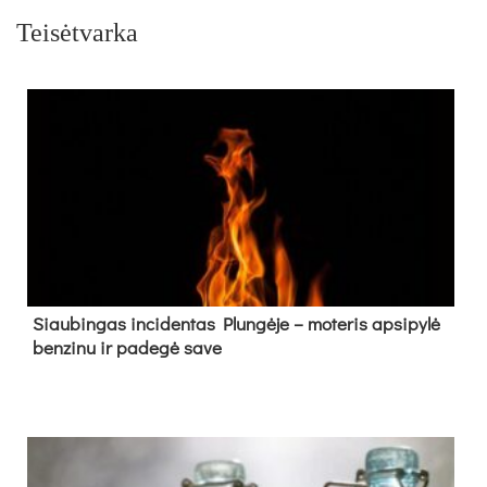
Teisėtvarka
Siau­bin­gas in­ci­den­tas Plun­gė­je – mo­te­ris ap­si­py­lė
ben­zi­nu ir pa­de­gė sa­ve