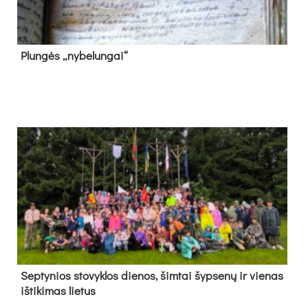
Plun­gės „ny­be­lun­gai“
Sep­ty­nios sto­vyk­los die­nos, šim­tai šyp­se­nų ir vie­nas
iš­ti­ki­mas lie­tus