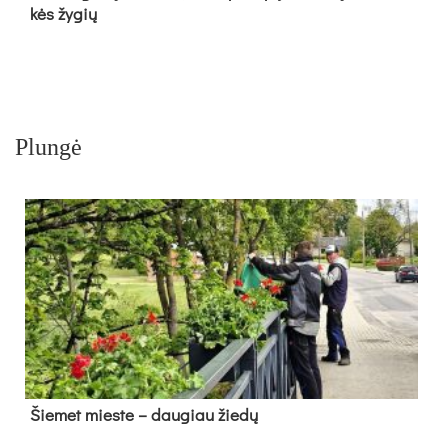
kės žy­gių
Plungė
Šie­met mies­te – dau­giau žie­dų