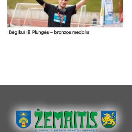
Bė­gi­kui iš Plun­gės – bron­zos me­da­lis