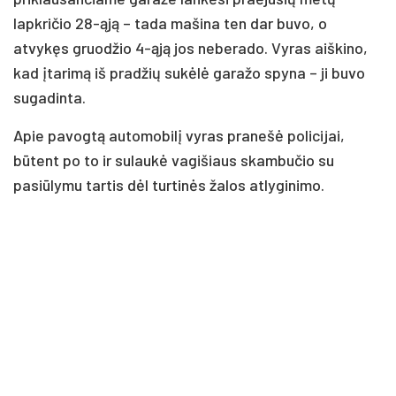
lapkričio 28-ąją – tada mašina ten dar buvo, o
atvykęs gruodžio 4-ąją jos neberado. Vyras aiškino,
kad įtarimą iš pradžių sukėlė garažo spyna – ji buvo
sugadinta.
Apie pavogtą automobilį vyras pranešė policijai,
būtent po to ir sulaukė vagišiaus skambučio su
pasiūlymu tartis dėl turtinės žalos atlyginimo.