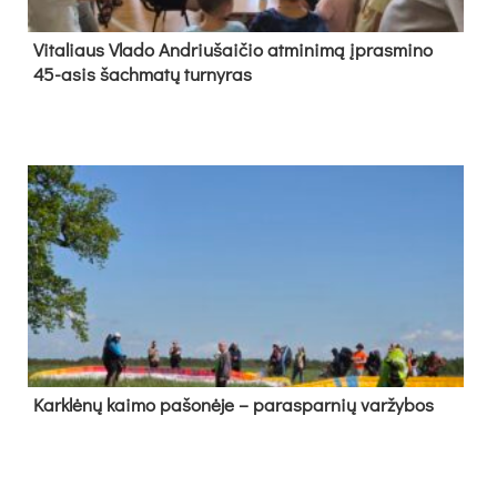
Vi­ta­liaus Vla­do And­riu­šai­čio at­mi­ni­mą įpras­mi­no
45-asis šach­ma­tų tur­ny­ras
Kark­lė­nų kai­mo pa­šo­nė­je – pa­ras­par­nių var­žy­bos