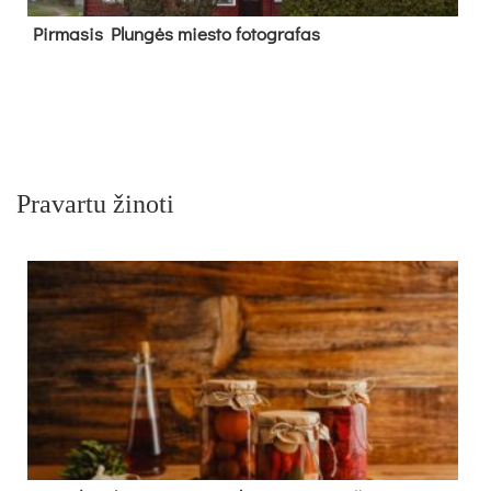
Pir­ma­sis Plun­gės mies­to fo­tog­ra­fas
Pravartu žinoti