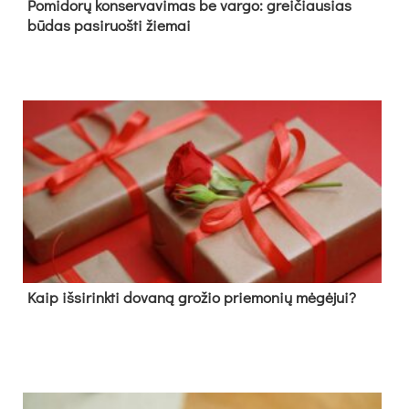
Pomidorų konservavimas be vargo: greičiausias
būdas pasiruošti žiemai
Kaip išsirinkti dovaną grožio priemonių mėgėjui?