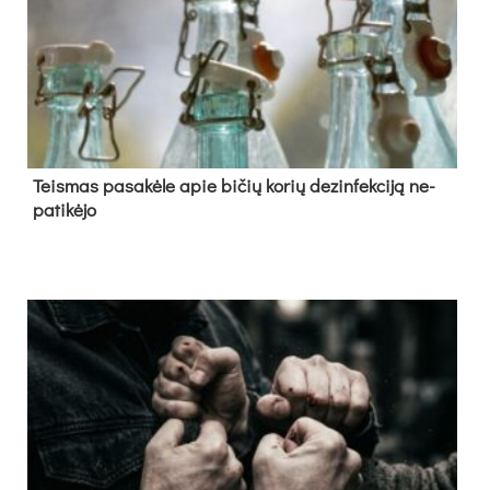
Teis­mas pa­sa­kė­le apie bi­čių ko­rių de­zin­fek­ci­ją ne­
pa­ti­kė­jo