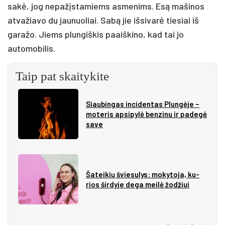
sakė, jog nepažįstamiems asmenims. Esą mašinos
atvažiavo du jaunuoliai. Sabą jie išsivarė tiesiai iš
garažo. Jiems plungiškis paaiškino, kad tai jo
automobilis.
Taip pat skaitykite
Siau­bin­gas in­ci­den­tas Plun­gė­je –
mo­te­ris ap­si­py­lė ben­zi­nu ir pa­de­gė
sa­ve
Ša­tei­kių švie­su­lys: mo­ky­to­ja, ku­
rios šir­dy­je de­ga mei­lė žo­džiui