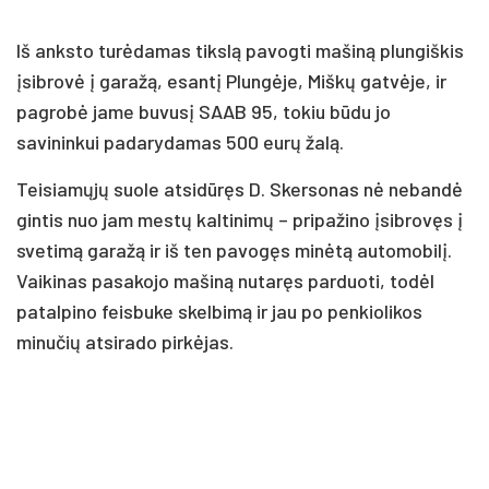
Iš anksto turėdamas tikslą pavogti mašiną plungiškis
įsibrovė į garažą, esantį Plungėje, Miškų gatvėje, ir
pagrobė jame buvusį SAAB 95, tokiu būdu jo
savininkui padarydamas 500 eurų žalą.
Teisiamųjų suole atsidūręs D. Skersonas nė nebandė
gintis nuo jam mestų kaltinimų – pripažino įsibrovęs į
svetimą garažą ir iš ten pavogęs minėtą automobilį.
Vaikinas pasakojo mašiną nutaręs parduoti, todėl
patalpino feisbuke skelbimą ir jau po penkiolikos
minučių atsirado pirkėjas.