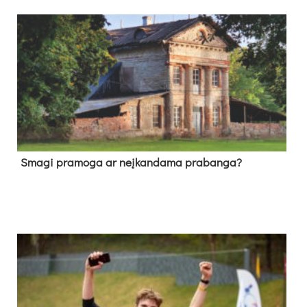
Sma­gi pra­mo­ga ar neį­kan­da­ma pra­ban­ga?