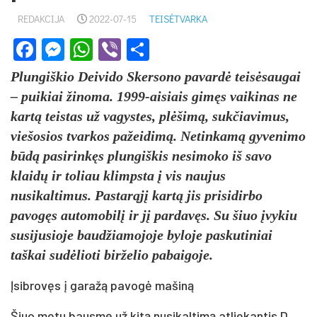
REDAKCIJA
2022-07-15
TEISĖTVARKA
Facebook
Messenger
WhatsApp
Viber
Share
Plungiškio Deivido Skersono pavardė teisėsaugai
– puikiai žinoma. 1999-aisiais gimęs vaikinas ne
kartą teistas už vagystes, plėšimą, sukčiavimus,
viešosios tvarkos pažeidimą. Netinkamą gyvenimo
būdą pasirinkęs plungiškis nesimoko iš savo
klaidų ir toliau klimpsta į vis naujus
nusikaltimus. Pastarąjį kartą jis prisidirbo
pavogęs automobilį ir jį pardavęs. Su šiuo įvykiu
susijusioje baudžiamojoje byloje paskutiniai
taškai sudėlioti birželio pabaigoje.
Įsibrovęs į garažą pavogė mašiną
Šiuo metu bausmę už kitą nusikaltimą atliekantis D.