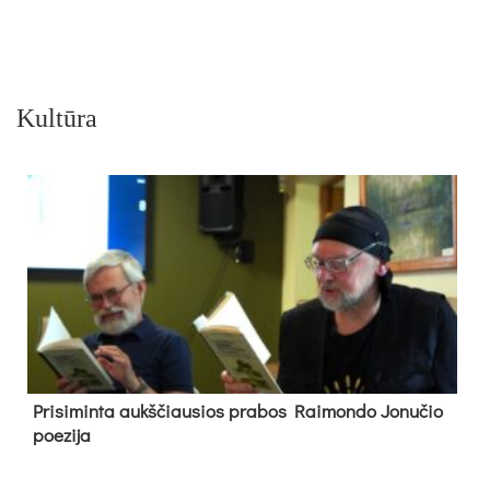
Kultūra
Pri­si­min­ta aukš­čiau­sios pra­bos Rai­mon­do Jo­nu­čio
poe­zi­ja