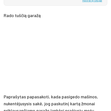
Powered by Setupad
Rado tuščią garažą
Paprašytas papasakoti, kada pasigedo mašinos,
nukentėjusysis sakė, jog paskutinį kartą žmonai
priklausančiame garaže lankėsi praėjusių metų