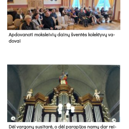
Ap­do­va­no­ti moks­lei­vių dai­nų šven­tės ko­lek­ty­vų va­
do­vai
Dėl var­go­nų su­si­ta­rė, o dėl pa­ra­pi­jos na­mų dar rei­