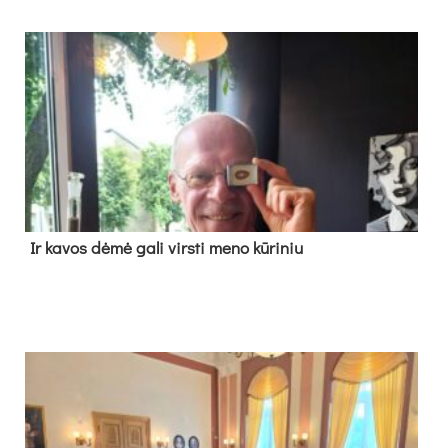
Ir ka­vos dė­mė ga­li virs­ti me­no kū­ri­niu