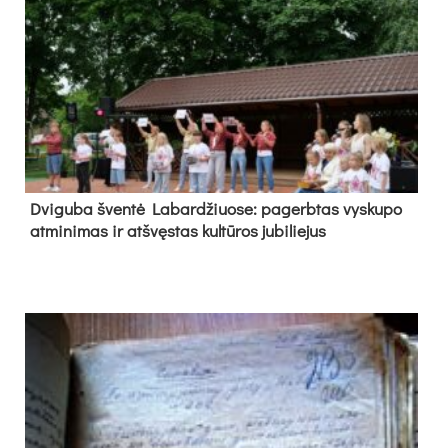
Dvi­gu­ba šven­tė La­bar­džiuo­se: pa­gerb­tas vys­ku­po
at­mi­ni­mas ir at­švęs­tas kul­tū­ros ju­bi­lie­jus