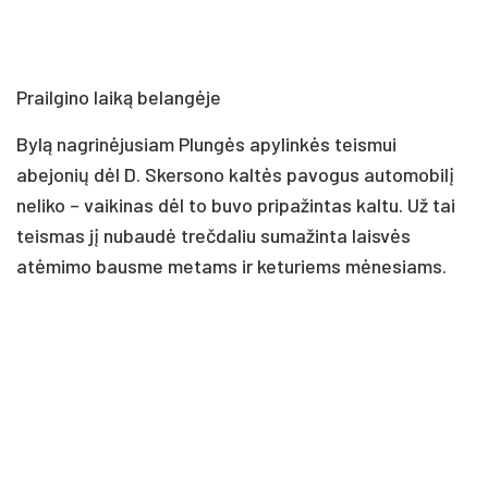
Prailgino laiką belangėje
Bylą nagrinėjusiam Plungės apylinkės teismui
abejonių dėl D. Skersono kaltės pavogus automobilį
neliko – vaikinas dėl to buvo pripažintas kaltu. Už tai
teismas jį nubaudė trečdaliu sumažinta laisvės
atėmimo bausme metams ir keturiems mėnesiams.