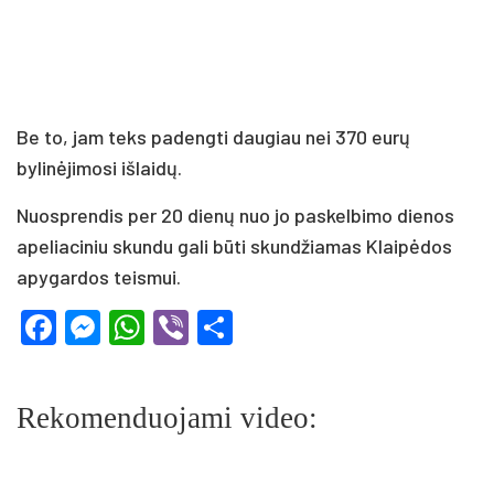
Be to, jam teks padengti daugiau nei 370 eurų
bylinėjimosi išlaidų.
Nuosprendis per 20 dienų nuo jo paskelbimo dienos
apeliaciniu skundu gali būti skundžiamas Klaipėdos
apygardos teismui.
Facebook
Messenger
WhatsApp
Viber
Share
Rekomenduojami video: