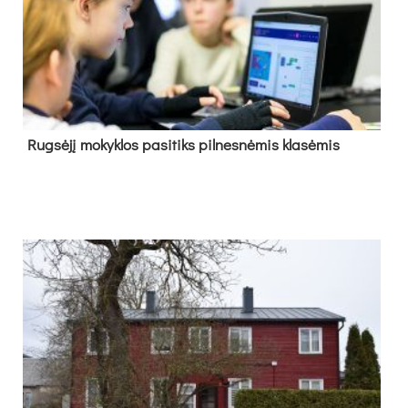
Rug­sė­jį mo­kyk­los pa­si­tiks pil­nes­nė­mis kla­sė­mis