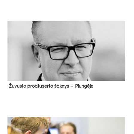
Žu­vu­sio pro­diu­se­rio šak­nys – Plun­gė­je