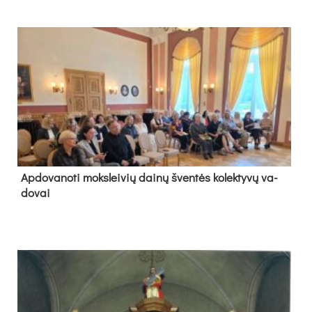
Ap­do­va­no­ti moks­lei­vių dai­nų šven­tės ko­lek­ty­vų va­
do­vai