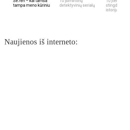
Se7en – kai tamsa
10 įsimintinų
10 įtemptų, k
tampa meno kūriniu
detektyvinių serialų
stingdančių k
istorijų
Naujienos iš interneto: