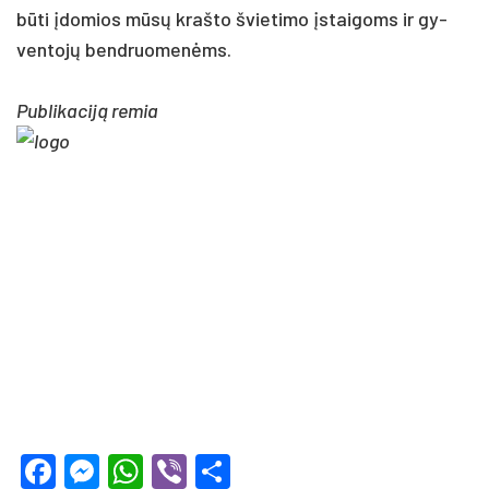
būti įdo­mios mūsų kraš­to švie­ti­mo įstai­goms ir gy­
ven­tojų bend­ruo­menėms.
Publikaciją remia
Facebook
Messenger
WhatsApp
Viber
Share