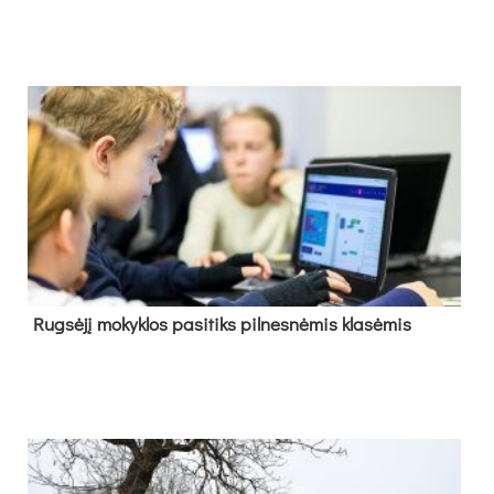
Rug­sė­jį mo­kyk­los pa­si­tiks pil­nes­nė­mis kla­sė­mis