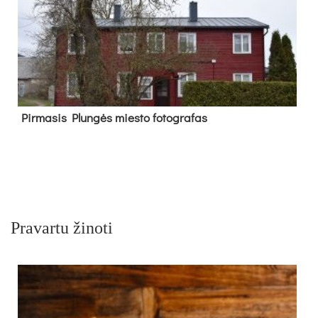
Pir­ma­sis Plun­gės mies­to fo­tog­ra­fas
Pravartu žinoti