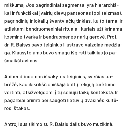
miš­kumą. Jos pa­grin­di­niai seg­men­tai yra hie­rar­chiš­
kai ir funk­ciš­kai įvai­rių dievų pan­teo­nas (po­li­teiz­mas),
pa­grin­di­nių ir lo­ka­lių švent­vie­čių tink­las, kul­to tar­nai ir
at­lie­ka­mi bend­ruo­me­ni­niai ri­tua­lai, ku­riais už­tik­ri­na­ma
kos­minė tvar­ka ir bend­ruo­menės na­rių ge­rovė. Prof.
dr. R. Bal­sys sa­vo tei­gi­nius iliust­ra­vo vaiz­di­ne med­žia­
ga. Klau­sy­to­jams bu­vo sma­gu iš­girs­ti taik­lius jo pa­
šmaikš­ta­vi­mus.
Api­bend­rin­da­mas iš­sa­ky­tus tei­gi­nius, sve­čias pa­
brėžė, kad ikik­rikš­čio­niškąją baltų re­li­giją turė­tu­me
ver­tin­ti, at­si­žvelg­da­mi į tų senųjų laikų kon­tekstą. Ir
pa­gar­biai priim­ti bei sau­go­ti lie­tu­vių dva­sinės kultū­
ros iš­ta­kas.
Ant­ro­ji su­si­ti­ki­mo su R. Bal­siu da­lis bu­vo mu­zi­kinė.