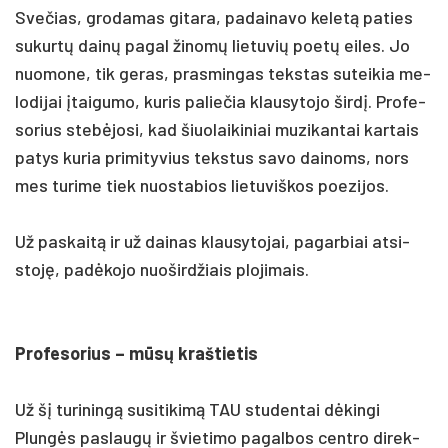
Sve­čias, grodamas gi­ta­ra, pa­dai­na­vo ke­letą pa­ties
su­kurtų dainų pa­gal ži­nomų lie­tu­vių poetų ei­les. Jo
nuo­mo­ne, tik ge­ras, pra­smin­gas teks­tas su­tei­kia me­
lo­di­jai įtai­gu­mo, ku­ris pa­lie­čia klau­sy­to­jo širdį. Pro­fe­
so­rius stebė­jo­si, kad šiuo­lai­ki­niai mu­zi­kan­tai kar­tais
pa­tys ku­ria pri­mi­ty­vius teks­tus sa­vo dai­noms, nors
mes tu­ri­me tiek nuo­sta­bios lie­tu­viš­kos poe­zi­jos.
Už pa­skaitą ir už dai­nas klau­sy­to­jai, pa­gar­biai at­si­
stoję, pa­dėko­jo nuo­šird­žiais plo­ji­mais.
Pro­fe­so­rius – mūsų kraš­tie­tis
Už šį tu­ri­ningą su­si­ti­kimą TAU stu­den­tai dėkin­gi
Plungės pa­slaugų ir švie­ti­mo pa­gal­bos cent­ro di­rek­