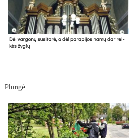
Dėl var­go­nų su­si­ta­rė, o dėl pa­ra­pi­jos na­mų dar rei­
kės žy­gių
Plungė