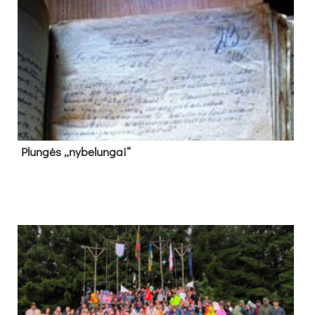
Plun­gės „ny­be­lun­gai“