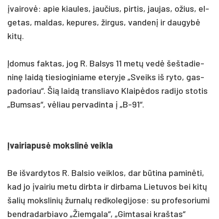
įvai­rovė: apie kiau­les, jau­čius, pir­tis, jau­jas, ožius, el­
ge­tas, mal­das, ke­pu­res, žir­gus, van­denį ir dau­gybė
kitų.
Įdo­mus fak­tas, jog R. Bal­sys 11 metų vedė šeš­ta­die­
ninę laidą tie­sio­gi­nia­me ete­ry­je „Sveiks iš ry­to, gas­
pa­do­riau“. Šią laidą trans­lia­vo Klaipė­dos ra­di­jo sto­tis
„Bum­sas“, vėliau per­va­din­ta į „B-91“.
Įvai­ria­pusė moks­linė veik­la
Be iš­var­dy­tos R. Bal­sio veik­los, dar būti­na pa­minė­ti,
kad jo įvai­riu me­tu dirb­ta ir dir­ba­ma Lie­tu­vos bei kitų
ša­lių moks­li­nių žur­nalų red­ko­le­gi­jo­se: su pro­fe­so­riu­mi
bend­ra­dar­bia­vo „Žiem­ga­la“, „Gim­ta­sai kraš­tas“