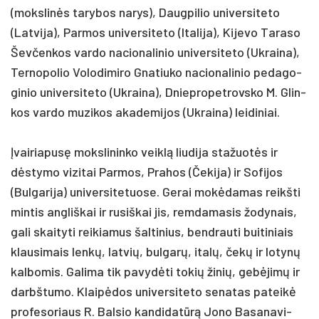
(moks­linės ta­ry­bos na­rys), Daug­pi­lio uni­ver­si­te­to
(Lat­vi­ja), Par­mos uni­ver­si­te­to (Ita­li­ja), Ki­je­vo Ta­ra­so
Šev­čen­kos var­do na­cio­na­li­nio uni­ver­si­te­to (Uk­rai­na),
Ter­no­po­lio Vo­lo­di­mi­ro Gna­tiu­ko na­cio­na­li­nio pe­da­go­
gi­nio uni­ver­si­te­to (Uk­rai­na), Dniep­ro­pet­rovs­ko M. Glin­
kos var­do mu­zi­kos aka­de­mi­jos (Uk­rai­na) lei­di­niai.
Įvai­ria­pusę moks­li­nin­ko veiklą liu­di­ja sta­žuotės ir
dėsty­mo vi­zi­tai Par­mos, Pra­hos (Če­ki­ja) ir So­fi­jos
(Bul­ga­ri­ja) uni­ver­si­te­tuo­se. Ge­rai mokė­da­mas reikš­ti
min­tis ang­liš­kai ir ru­siš­kai jis, rem­da­ma­sis žo­dy­nais,
ga­li skai­ty­ti rei­kia­mus šal­ti­nius, bend­rau­ti bui­ti­niais
klau­si­mais lenkų, lat­vių, bul­garų, italų, čekų ir lo­tynų
kal­bo­mis. Ga­li­ma tik pa­vydė­ti to­kių ži­nių, gebė­jimų ir
darbš­tu­mo. Klaipė­dos uni­ver­si­te­to se­na­tas pa­teikė
pro­fe­so­riaus R. Bal­sio kan­di­datūrą Jo­no Ba­sa­na­vi­