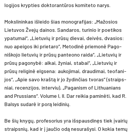
lo­gi­jos kryp­ties dok­to­rantū­ros ko­mi­te­to na­rys.
Moks­li­nin­kas iš­lei­do šias mo­nog­ra­fi­jas: „Ma­žo­sios
Lie­tu­vos Žvejų dai­nos. San­da­ros, tu­ri­nio ir poe­ti­kos
ypa­tu­mai“, „Lie­tu­vių ir prūsų die­vai, deivės, dva­sios:
nuo apei­gos iki prie­ta­ro“, Me­to­dinė prie­monė Pa­go­
niš­ko­jo lie­tu­vių ir prūsų pan­teo­no rai­da“, „Lie­tu­vių ir
prūsų pa­go­nybė: al­kai, žy­niai, sta­bai“, „Lie­tu­vių ir
prūsų re­li­ginė elg­se­na: au­ko­ji­mai, drau­di­mai, teo­fa­ni­
jos“, „Apie sa­vo kraštą ir jo žy­din­čias tvo­ras“ (straips­
niai, re­cen­zi­jos, in­ter­viu), „Pa­ga­nism of Lit­hua­nians
and Prus­sians“. Vo­lu­me I, II. Dar rei­kia pa­minė­ti, kad R.
Bal­sys su­darė ir po­rą lei­di­nių.
Be šių knygų, pro­fe­so­rius yra išs­paus­dinęs tiek įvai­rių
straips­nių, kad ir į jau­čio odą ne­su­ra­šy­si. O ko­kia temų