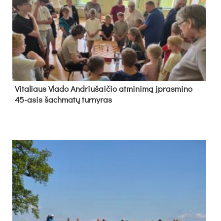
Vi­ta­liaus Vla­do And­riu­šai­čio at­mi­ni­mą įpras­mi­no
45-asis šach­ma­tų tur­ny­ras