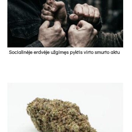
So­cia­li­nė­je erd­vė­je už­gi­męs pyk­tis vir­to smur­to ak­tu