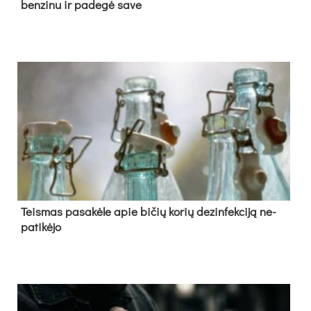
ben­zi­nu ir pa­de­gė sa­ve
Teis­mas pa­sa­kė­le apie bi­čių ko­rių de­zin­fek­ci­ją ne­
pa­ti­kė­jo