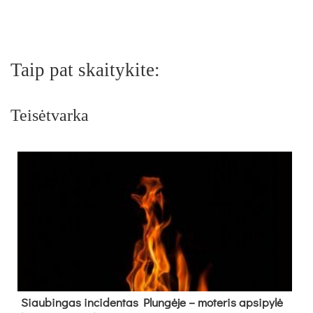
Taip pat skaitykite:
Teisėtvarka
Siau­bin­gas in­ci­den­tas Plun­gė­je – mo­te­ris ap­si­py­lė