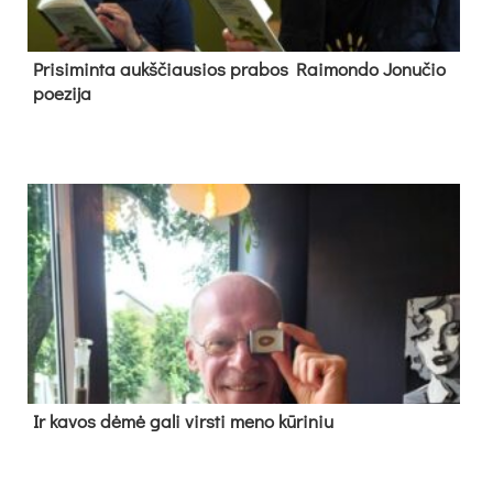
Pri­si­min­ta aukš­čiau­sios pra­bos Rai­mon­do Jo­nu­čio
poe­zi­ja
Ir ka­vos dė­mė ga­li virs­ti me­no kū­ri­niu