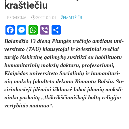
kraštiečiu
REDAKCIJA
2022-05-01
ŽEMAITĒ ĪR
Facebook
Messenger
WhatsApp
Viber
Share
Ba­land­žio 13 dieną Plungės tre­čio­jo am­žiaus uni­
ver­si­te­to (TAU) klau­sy­to­jai ir kvies­ti­niai sve­čiai
turė­jo išs­kir­tinę ga­li­mybę su­si­tik­ti su ha­bi­li­tuo­tu
hu­ma­ni­ta­ri­nių mokslų dak­ta­ru, pro­fe­so­riu­mi,
Klaipė­dos uni­ver­si­te­to So­cia­li­nių ir hu­ma­ni­ta­ri­
nių mokslų fa­kul­te­to de­ka­nu Ri­man­tu Bal­siu. Su­
si­rin­ku­sie­ji įdėmiai išk­lausė la­bai įdo­mią moks­li­
nin­ko pa­skaitą „Ikik­rikš­čio­niš­ko­ji baltų re­li­gi­ja:
ver­ty­bi­nis mat­muo“.