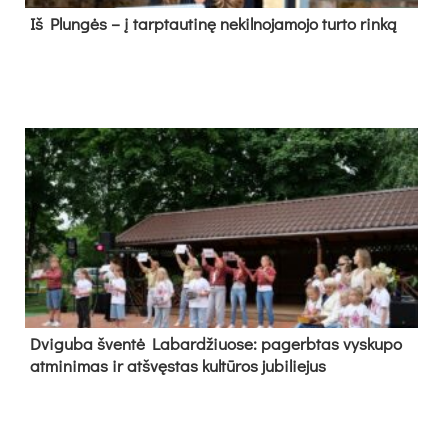
Iš Plungės – į tarptautinę nekilnojamojo turto rinką
Dvi­gu­ba šven­tė La­bar­džiuo­se: pa­gerb­tas vys­ku­po
at­mi­ni­mas ir at­švęs­tas kul­tū­ros ju­bi­lie­jus