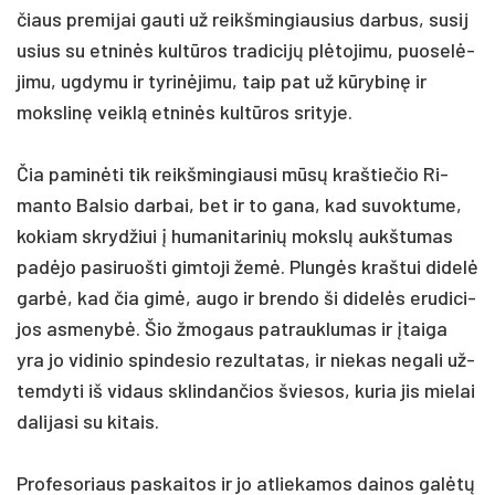
čiaus pre­mi­jai gau­ti už reikš­min­giau­sius dar­bus, su­si­j
u­sius su et­ninės kultū­ros tra­di­cijų plėto­ji­mu, puo­selė­
ji­mu, ug­dy­mu ir ty­rinė­ji­mu, taip pat už kūry­binę ir
moks­linę veiklą et­ninės kultū­ros sri­ty­je.
Čia pa­minė­ti tik reikš­min­giau­si mūsų kraš­tie­čio Ri­
man­to Bal­sio dar­bai, bet ir to ga­na, kad su­vok­tu­me,
ko­kiam skryd­žiui į hu­ma­ni­ta­ri­nių mokslų aukš­tu­mas
pa­dėjo pa­si­ruoš­ti gim­to­ji žemė. Plungės kraš­tui di­delė
garbė, kad čia gimė, au­go ir bren­do ši di­delės eru­di­ci­
jos as­me­nybė. Šio žmo­gaus pa­trauk­lu­mas ir įtai­ga
yra jo vi­di­nio spin­de­sio re­zul­ta­tas, ir nie­kas ne­ga­li už­
tem­dy­ti iš vi­daus sklin­dan­čios švie­sos, ku­ria jis mie­lai
da­li­ja­si su ki­tais.
Pro­fe­so­riaus pa­skai­tos ir jo at­lie­ka­mos dai­nos galėtų