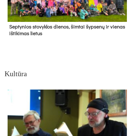
Sep­ty­nios sto­vyk­los die­nos, šim­tai šyp­se­nų ir vie­nas
iš­ti­ki­mas lie­tus
Kultūra