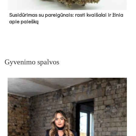
Su­si­dū­ri­mas su pa­rei­gū­nais: ras­ti kvai­ša­lai ir ži­nia
apie paieš­ką
Gyvenimo spalvos