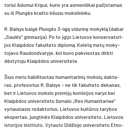
to­riui Ado­mui Kri­pui, ku­ris yra as­me­niš­kai pa­žįsta­mas
su iš Plungės kraš­to ki­lu­siu moks­li­nin­ku.
R. Bal­sys baigė Plungės 3-iąją vi­du­rinę mo­kyklą (da­bar
„Saulės“ gim­na­zi­ja). Po to įgi­jo Lie­tu­vos kon­ser­va­to­ri­
jos Klaipė­dos fa­kul­te­to dip­lomą. Ke­letą metų mo­ky­
to­ja­vo Rau­dond­va­ry­je, kol bu­vo pa­kvies­tas dirb­ti
dėsty­to­ju Klaipė­dos uni­ver­si­te­te.
Šiuo me­tu ha­bi­li­tuo­tas hu­ma­ni­ta­ri­nių mokslų dak­ta­
ras, pro­fe­so­rius R. Bal­sys – ne tik fa­kul­te­to de­ka­nas,
bet ir Lie­tu­vos moks­lo pre­mijų ko­mi­si­jos na­rys bei
Klaipė­dos uni­ver­si­te­to žur­na­lo „Res Hu­ma­ni­ta­riae“
vy­riau­sia­sis re­dak­to­rius, Lie­tu­vos kultū­ros ta­ry­bos
eks­per­tas, jung­tinės Klaipė­dos uni­ver­si­te­to, Lie­tu­vos
is­to­ri­jos ins­ti­tu­to, Vy­tau­to Did­žio­jo uni­ver­si­te­to Et­no­