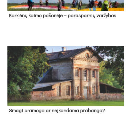
Kark­lė­nų kai­mo pa­šo­nė­je – pa­ras­par­nių var­žy­bos
Sma­gi pra­mo­ga ar neį­kan­da­ma pra­ban­ga?