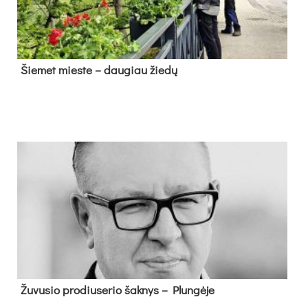
Šie­met mies­te – dau­giau žie­dų
Žu­vu­sio pro­diu­se­rio šak­nys – Plun­gė­je