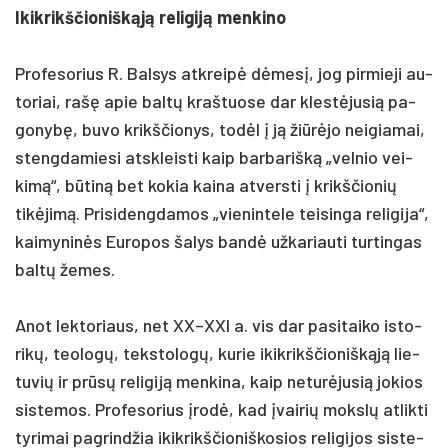
Ikik­rikš­čio­niškąją re­li­giją men­ki­no
Pro­fe­so­rius R. Bal­sys at­kreipė dėmesį, jog pir­mie­ji au­
to­riai, rašę apie baltų kraš­tuo­se dar klestė­ju­sią pa­
go­nybę, bu­vo krikš­čio­nys, todėl į ją žiūrė­jo nei­gia­mai,
steng­da­mie­si at­skleis­ti kaip bar­ba­rišką „vel­nio vei­
kimą“, būtiną bet ko­kia kai­na at­vers­ti į krikš­čio­nių
tikė­jimą. Pri­si­deng­da­mos „vie­nin­te­le tei­sin­ga re­li­gi­ja“,
kai­my­ninės Eu­ro­pos ša­lys bandė už­ka­riau­ti tur­tin­gas
baltų že­mes.
Anot lek­to­riaus, net XX–XXI a. vis dar pa­si­tai­ko is­to­
rikų, teo­logų, teks­to­logų, ku­rie ikik­rikš­čio­niškąją lie­
tu­vių ir prūsų re­li­giją men­ki­na, kaip ne­turė­ju­sią jo­kios
sis­te­mos. Pro­fe­so­rius įrodė, kad įvai­rių mokslų at­lik­ti
ty­ri­mai pa­grind­žia ikik­rikš­čio­niš­ko­sios re­li­gi­jos sis­te­