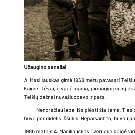
Užaugino seneliai
A. Masiliauskas gimė 1968 metų pavasarį Telšiu
kaime. Tėvai, o ypač mama, pirmagimį sūnų dažn
Telšių dažnai nuvažiuodavo ir pats.
„Nenorėčiau labai išsiplėsti šia tema. Ties
buvo per didelis iššūkis. Nepaisant to, buvau pa
1986 metais A. Masiliauskas Tveruose baigė vid