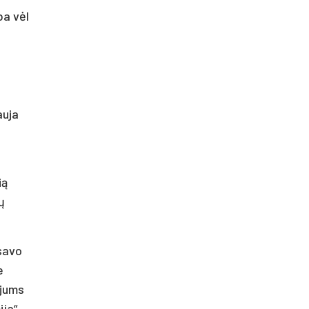
ba vėl
auja
ią
ų
 savo
e
 jums
ja“.