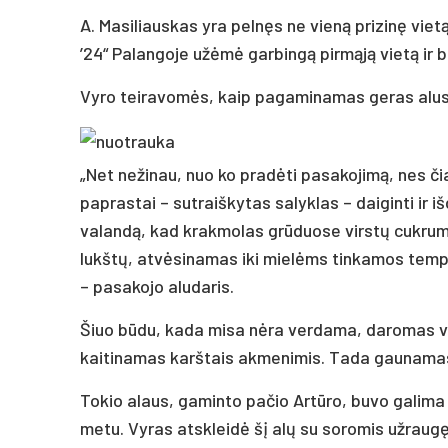
A. Masiliauskas yra pelnęs ne vieną prizinę viet
’24“ Palangoje užėmė garbingą pirmąją vietą ir b
Vyro teiravomės, kaip pagaminamas geras alus
„Net nežinau, nuo ko pradėti pasakojimą, nes čia
paprastai – sutraiškytas salyklas – daiginti ir 
valandą, kad krakmolas grūduose virstų cukrum
lukštų, atvėsinamas iki mielėms tinkamos temper
– pasakojo aludaris.
Šiuo būdu, kada misa nėra verdama, daromas va
kaitinamas karštais akmenimis. Tada gaunamas m
Tokio alaus, gaminto pačio Artūro, buvo galima
metu. Vyras atskleidė šį alų su soromis užraug