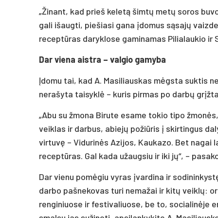
„Žinant, kad prieš keletą šimtų metų soros buvo
gali išaugti, piešiasi gana įdomus sąsajų vaizdel
receptūras daryklose gaminamas Pilialaukio ir S
Dar viena aistra – valgio gamyba
Įdomu tai, kad A. Masiliauskas mėgsta suktis ne 
nerašyta taisyklė – kuris pirmas po darbų grįžta
„Abu su žmona Birute esame tokio tipo žmonės,
veiklas ir darbus, abiejų požiūris į skirtingus d
virtuvę – Vidurinės Azijos, Kaukazo. Bet nagai l
receptūras. Gal kada užaugsiu ir iki jų“, – pasako
Dar vienu pomėgiu vyras įvardina ir sodininkystę
darbo pašnekovas turi nemažai ir kitų veiklų: 
renginiuose ir festivaliuose, be to, socialinėje
smalsu jas sužinoti, apsilankykite A. Masiliaus