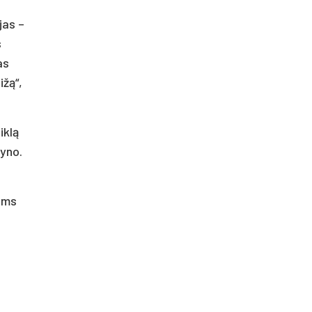
jas –
s
as
ižą“,
iklą
vyno.
iems