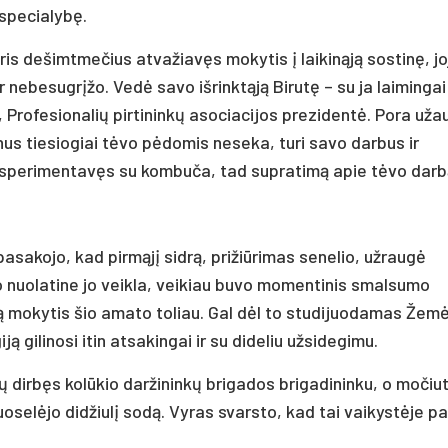
 specialybę.
is dešimtmečius atvažiavęs mokytis į laikinąją sostinę, jo
ir nebesugrįžo. Vedė savo išrinktąją Birutę – su ja laimingai
 Profesionalių pirtininkų asociacijos prezidentė. Pora uža
us tiesiogiai tėvo pėdomis neseka, turi savo darbus ir
ksperimentavęs su kombuča, tad supratimą apie tėvo darbą
pasakojo, kad pirmąjį sidrą, prižiūrimas senelio, užraugė
 nuolatine jo veikla, veikiau buvo momentinis smalsumo
rą mokytis šio amato toliau. Gal dėl to studijuodamas Žem
ą gilinosi itin atsakingai ir su dideliu užsidegimu.
dirbęs kolūkio daržininkų brigados brigadininku, o močiu
uoselėjo didžiulį sodą. Vyras svarsto, kad tai vaikystėje p