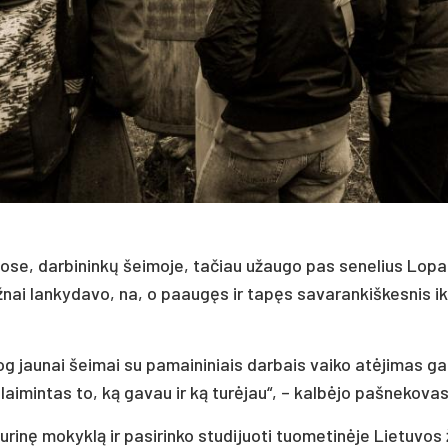
ose, darbininkų šeimoje, tačiau užaugo pas senelius Lopa
ai lankydavo, na, o paaugęs ir tapęs savarankiškesnis ik
iog jaunai šeimai su pamaininiais darbais vaiko atėjimas ga
laimintas to, ką gavau ir ką turėjau“, – kalbėjo pašnekovas
urinę mokyklą ir pasirinko studijuoti tuometinėje Lietuvo