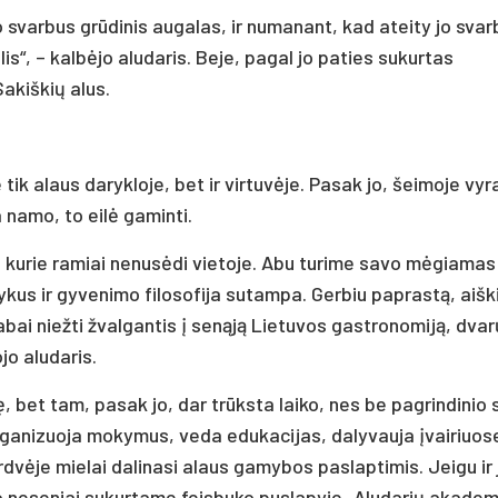
 svarbus grūdinis augalas, ir numanant, kad ateity jo svar
is“, – kalbėjo aludaris. Beje, pagal jo paties sukurtas
akiškių alus.
tik alaus darykloje, bet ir virtuvėje. Pasak jo, šeimoje vyr
 namo, to eilė gaminti.
 kurie ramiai nenusėdi vietoje. Abu turime savo mėgiamas
alykus ir gyvenimo filosofija sutampa. Gerbiu paprastą, aišk
abai niežti žvalgantis į senąją Lietuvos gastronomiją, dvar
jo aludaris.
, bet tam, pasak jo, dar trūksta laiko, nes be pagrindinio
organizuoja mokymus, veda edukacijas, dalyvauja įvairiuos
 erdvėje mielai dalinasi alaus gamybos paslaptimis. Jeigu ir
ko neseniai sukurtame feisbuko puslapyje „Aludarių akademi