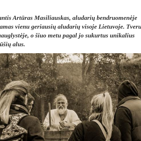
antis Artūras Masiliauskas, aludarių bendruomenėje
mas vienu geriausių aludarių visoje Lietuvoje. Tver
auglystėje, o šiuo metu pagal jo sukurtus unikalius
ūšių alus.