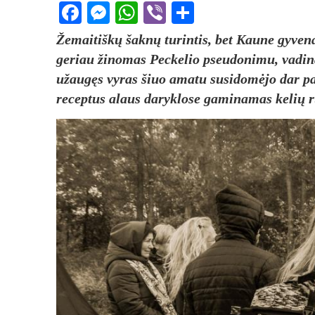
Facebook
Messenger
WhatsApp
Viber
Share
Žemaitiškų šaknų turintis, bet Kaune gyven
geriau žinomas Peckelio pseudonimu, vadina
užaugęs vyras šiuo amatu susidomėjo dar pa
receptus alaus daryklose gaminamas kelių r