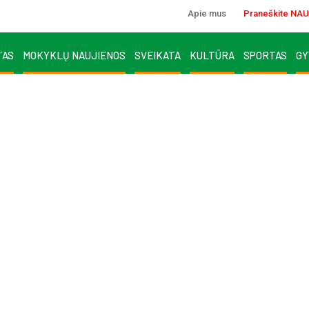
Apie mus
Praneškite NAU
TAS
MOKYKLŲ NAUJIENOS
SVEIKATA
KULTŪRA
SPORTAS
GY