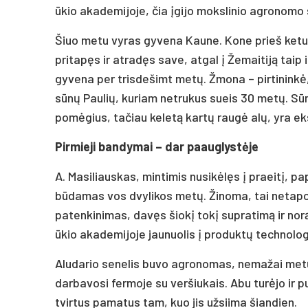
ūkio akademijoje, čia įgijo mokslinio agronomo
Šiuo metu vyras gyvena Kaune. Kone prieš ketur
pritapęs ir atradęs save, atgal į Žemaitiją taip 
gyvena per trisdešimt metų. Žmona – pirtininkė,
sūnų Paulių, kuriam netrukus sueis 30 metų. Sūn
pomėgius, tačiau keletą kartų raugė alų, yra e
Pirmieji bandymai – dar paauglystėje
A. Masiliauskas, mintimis nusikėlęs į praeitį, pa
būdamas vos dvylikos metų. Žinoma, tai netapo
patenkinimas, davęs šiokį tokį supratimą ir no
ūkio akademijoje jaunuolis į produktų technologij
Aludario senelis buvo agronomas, nemažai metų 
darbavosi fermoje su veršiukais. Abu turėjo ir p
tvirtus pamatus tam, kuo jis užsiima šiandien.