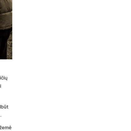
ičių
i
lbūt
.
s žemė