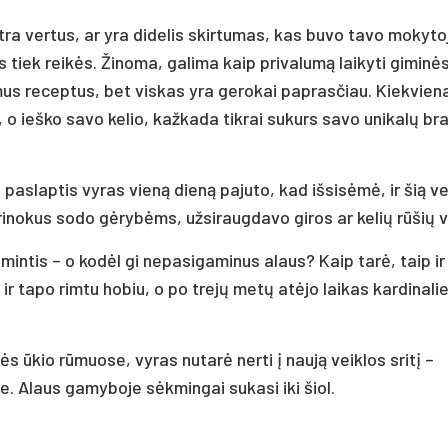
ra vertus, ar yra didelis skirtumas, kas buvo tavo mokyto
 tiek reikės. Žinoma, galima kaip privalumą laikyti giminė
mus receptus, bet viskas yra gerokai paprasčiau. Kiekvien
, o ieško savo kelio, kažkada tikrai sukurs savo unikalų bra
aslaptis vyras vieną dieną pajuto, kad išsisėmė, ir šią ve
 prinokus sodo gėrybėms, užsiraugdavo giros ar kelių rūšių 
 mintis – o kodėl gi nepasigaminus alaus? Kaip tarė, taip ir
ir tapo rimtu hobiu, o po trejų metų atėjo laikas kardinal
 ūkio rūmuose, vyras nutarė nerti į naują veiklos sritį –
. Alaus gamyboje sėkmingai sukasi iki šiol.