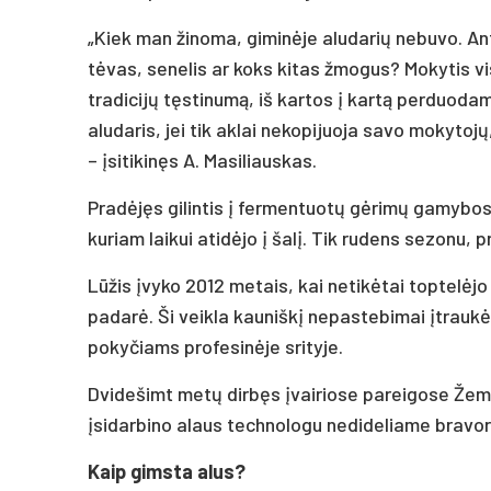
„Kiek man žinoma, giminėje aludarių nebuvo. Ant
tėvas, senelis ar koks kitas žmogus? Mokytis vis
tradicijų tęstinumą, iš kartos į kartą perduoda
aludaris, jei tik aklai nekopijuoja savo mokytojų
– įsitikinęs A. Masiliauskas.
Pradėjęs gilintis į fermentuotų gėrimų gamybos p
kuriam laikui atidėjo į šalį. Tik rudens sezonu,
Lūžis įvyko 2012 metais, kai netikėtai toptelėjo
padarė. Ši veikla kauniškį nepastebimai įtraukė 
pokyčiams profesinėje srityje.
Dvidešimt metų dirbęs įvairiose pareigose Žemės
įsidarbino alaus technologu nedideliame bravore
Kaip gimsta alus?