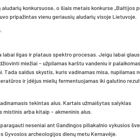
ą aludarių konkursuose, o šiais metais konkurse „Baltijos 
uvo pripažintas vienu geriausių aludarių visoje Lietuvoje.
.
 labai ilgas ir plataus spektro procesas. Jeigu labai glaust
išdžiovinti miežiai – užpilamas karštu vandeniu ir palaikoma
i. Tada saldus skystis, kuris vadinamas misa, nupilamas 
atūros ir įdėjus mielių fermentuojamas iki galutino rezul
dinamasis tekintas alus. Kartais užmaišytas salyklas
istinis arba kitaip – akmeninis alus.
 paragauti neseniai ant Gandingos piliakalnio vykusios šv
ęs Gyvosios archeologijos dienų metu Kernavėje.