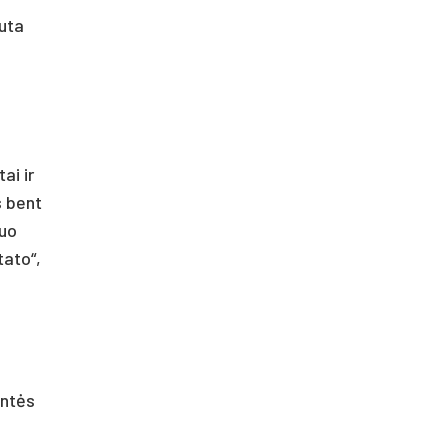
puta
ai ir
s bent
nuo
tato“,
entės