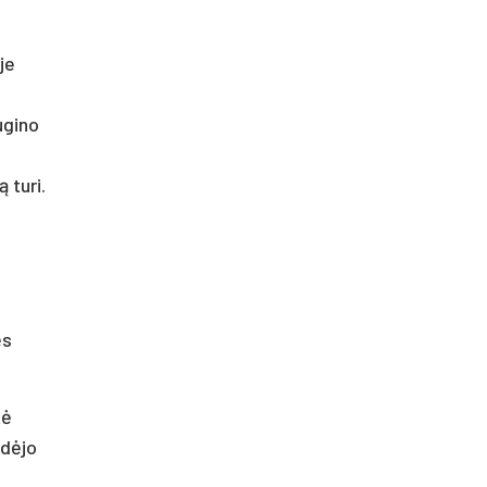
je
ugino
 turi.
ės
tė
adėjo