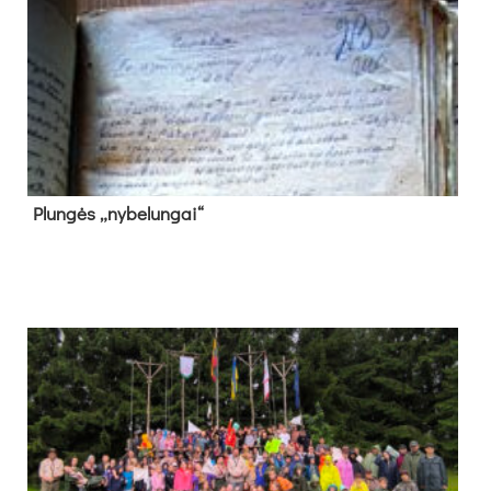
Plun­gės „ny­be­lun­gai“