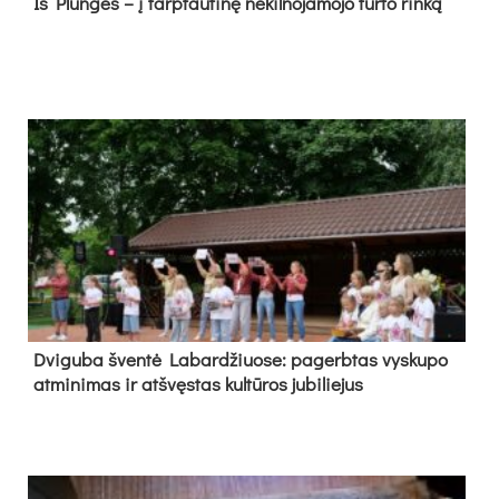
Iš Plungės – į tarptautinę nekilnojamojo turto rinką
Dvi­gu­ba šven­tė La­bar­džiuo­se: pa­gerb­tas vys­ku­po
at­mi­ni­mas ir at­švęs­tas kul­tū­ros ju­bi­lie­jus