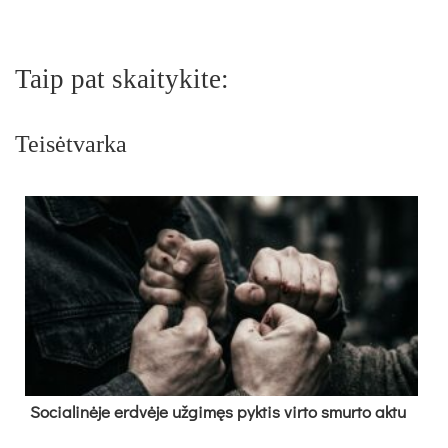
Taip pat skaitykite:
Teisėtvarka
So­cia­li­nė­je erd­vė­je už­gi­męs pyk­tis vir­to smur­to ak­tu