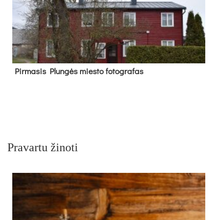
Pir­ma­sis Plun­gės mies­to fo­tog­ra­fas
Pravartu žinoti