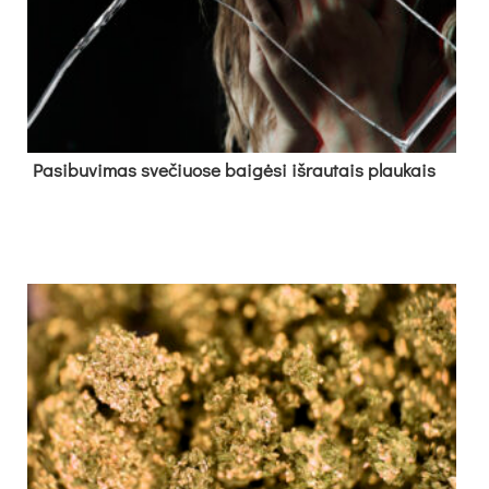
Pa­si­bu­vi­mas sve­čiuo­se bai­gė­si iš­rau­tais plau­kais