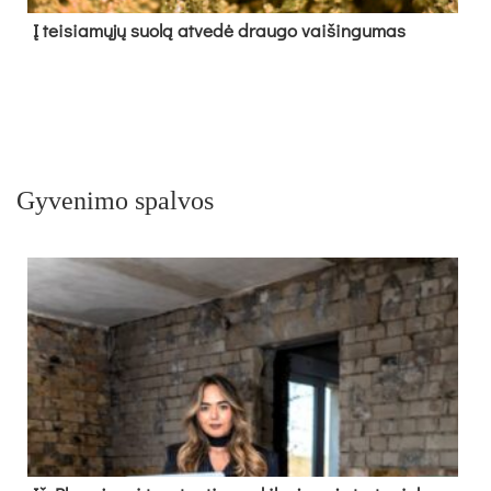
Į tei­sia­mų­jų suo­lą at­ve­dė drau­go vai­šin­gu­mas
Gyvenimo spalvos