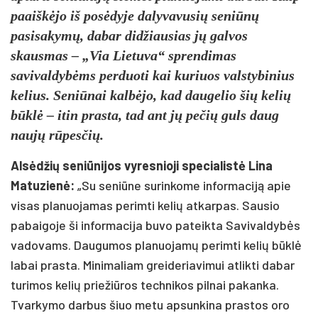
paaiškėjo iš posėdyje dalyvavusių seniūnų
pasisakymų, dabar didžiausias jų galvos
skausmas – „Via Lietuva“ sprendimas
savivaldybėms perduoti kai kuriuos valstybinius
kelius. Seniūnai kalbėjo, kad daugelio šių kelių
būklė – itin prasta, tad ant jų pečių guls daug
naujų rūpesčių.
Alsėdžių seniūnijos vyresnioji specialistė Lina
Matuzienė:
„Su seniūne surinkome informaciją apie
visas planuojamas perimti kelių atkarpas. Sausio
pabaigoje ši informacija buvo pateikta Savivaldybės
vadovams. Daugumos planuojamų perimti kelių būklė
labai prasta. Minimaliam greideriavimui atlikti dabar
turimos kelių priežiūros technikos pilnai pakanka.
Tvarkymo darbus šiuo metu apsunkina prastos oro