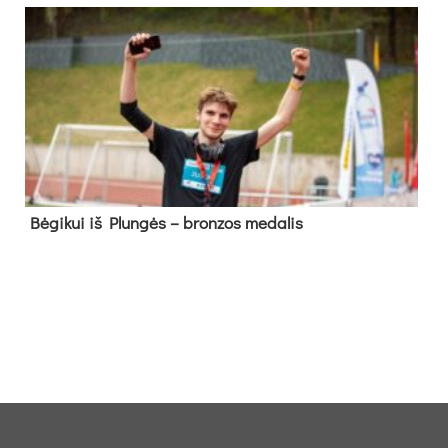
Bė­gi­kui iš Plun­gės – bron­zos me­da­lis