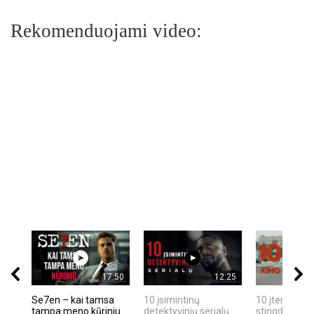
Rekomenduojami video:
17:50
12:25
Se7en – kai tamsa
10 įsimintinų
10 įtemptų, k
tampa meno kūriniu
detektyvinių serialų
stingdančių k