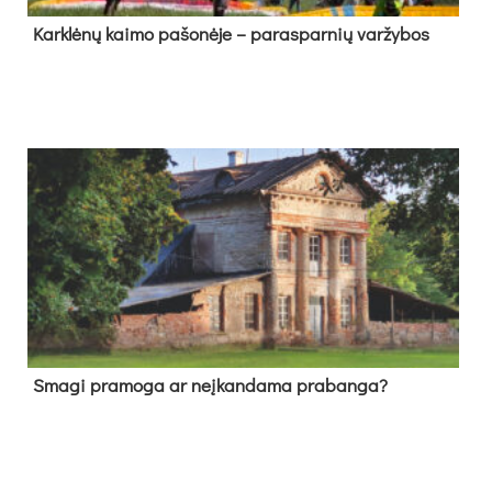
Kark­lė­nų kai­mo pa­šo­nė­je – pa­ras­par­nių var­žy­bos
Sma­gi pra­mo­ga ar neį­kan­da­ma pra­ban­ga?