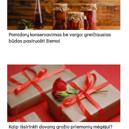
Pomidorų konservavimas be vargo: greičiausias
būdas pasiruošti žiemai
Kaip išsirinkti dovaną grožio priemonių mėgėjui?