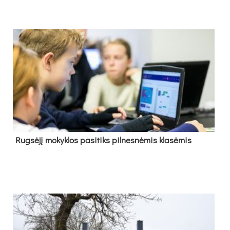
Rug­sė­jį mo­kyk­los pa­si­tiks pil­nes­nė­mis kla­sė­mis