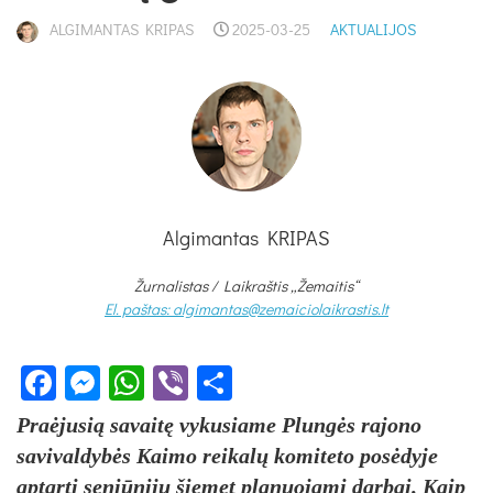
ALGIMANTAS KRIPAS
2025-03-25
AKTUALIJOS
Algimantas KRIPAS
Žurnalistas / Laikraštis „Žemaitis“
El. paštas: algimantas@zemaiciolaikrastis.lt
Facebook
Messenger
WhatsApp
Viber
Share
Praėjusią savaitę vykusiame Plungės rajono
savivaldybės Kaimo reikalų komiteto posėdyje
aptarti seniūnijų šiemet planuojami darbai. Kaip