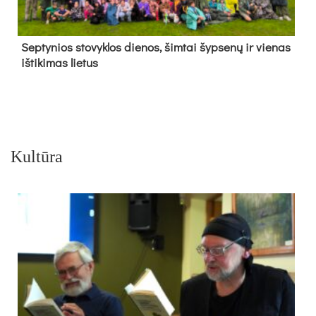
Sep­ty­nios sto­vyk­los die­nos, šim­tai šyp­se­nų ir vie­nas
iš­ti­ki­mas lie­tus
Kultūra