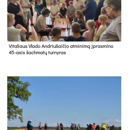
Vi­ta­liaus Vla­do And­riu­šai­čio at­mi­ni­mą įpras­mi­no
45-asis šach­ma­tų tur­ny­ras