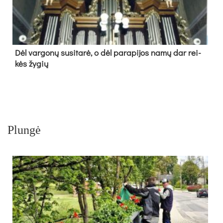
Dėl var­go­nų su­si­ta­rė, o dėl pa­ra­pi­jos na­mų dar rei­
kės žy­gių
Plungė