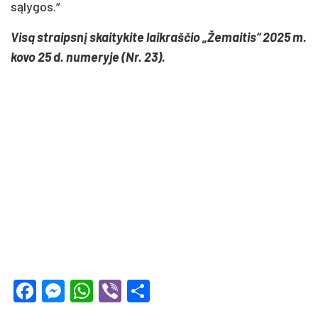
sąlygos.“
Visą straipsnį skaitykite laikraščio „Žemaitis“ 2025 m.
kovo 25 d. numeryje (Nr. 23).
Facebook
Messenger
WhatsApp
Viber
Share