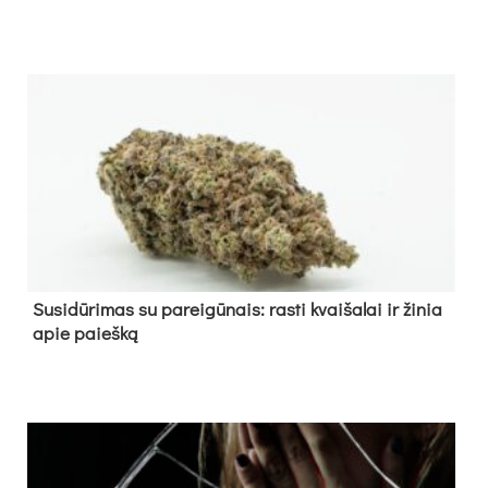
Su­si­dū­ri­mas su pa­rei­gū­nais: ras­ti kvai­ša­lai ir ži­nia
apie paieš­ką