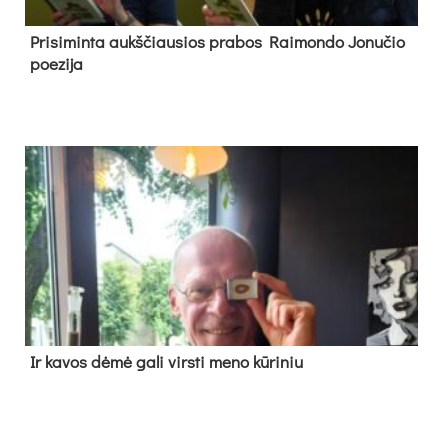
Pri­si­min­ta aukš­čiau­sios pra­bos Rai­mon­do Jo­nu­čio
poe­zi­ja
Ir ka­vos dė­mė ga­li virs­ti me­no kū­ri­niu