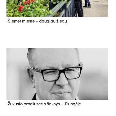
Šie­met mies­te – dau­giau žie­dų
Žu­vu­sio pro­diu­se­rio šak­nys – Plun­gė­je