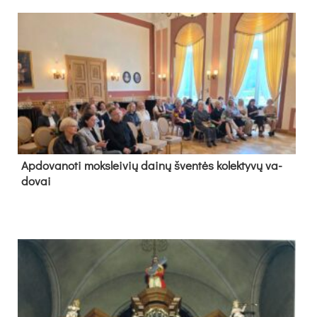
Ap­do­va­no­ti moks­lei­vių dai­nų šven­tės ko­lek­ty­vų va­
do­vai