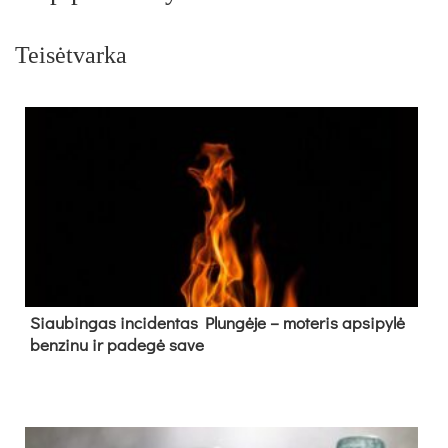
Teisėtvarka
Siau­bin­gas in­ci­den­tas Plun­gė­je – mo­te­ris ap­si­py­lė
ben­zi­nu ir pa­de­gė sa­ve