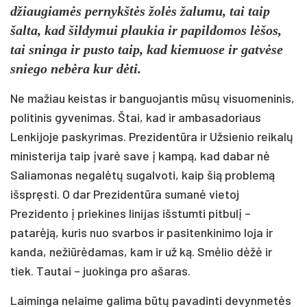
džiaugiamės pernykštės žolės žalumu, tai taip
šalta, kad šildymui plaukia ir papildomos lėšos,
tai sninga ir pusto taip, kad kiemuose ir gatvėse
sniego nebėra kur dėti.
Ne mažiau keistas ir banguojantis mūsų visuomeninis,
politinis gyvenimas. Štai, kad ir ambasadoriaus
Lenkijoje paskyrimas. Prezidentūra ir Užsienio reikalų
ministerija taip įvarė save į kampą, kad dabar nė
Saliamonas negalėtų sugalvoti, kaip šią problemą
išspręsti. O dar Prezidentūra sumanė vietoj
Prezidento į priekines linijas išstumti pitbulį –
patarėją, kuris nuo svarbos ir pasitenkinimo loja ir
kanda, nežiūrėdamas, kam ir už ką. Smėlio dėžė ir
tiek. Tautai – juokinga pro ašaras.
Laiminga nelaime galima būtų pavadinti devynmetės