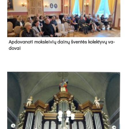
Ap­do­va­no­ti moks­lei­vių dai­nų šven­tės ko­lek­ty­vų va­
do­vai