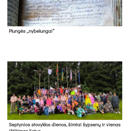
Plun­gės „ny­be­lun­gai“
Sep­ty­nios sto­vyk­los die­nos, šim­tai šyp­se­nų ir vie­nas
iš­ti­ki­mas lie­tus