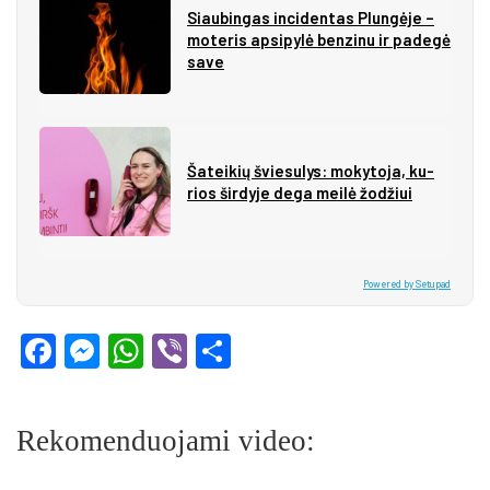
Siau­bin­gas in­ci­den­tas Plun­gė­je –
mo­te­ris ap­si­py­lė ben­zi­nu ir pa­de­gė
sa­ve
Ša­tei­kių švie­su­lys: mo­ky­to­ja, ku­
rios šir­dy­je de­ga mei­lė žo­džiui
Powered by Setupad
Facebook
Messenger
WhatsApp
Viber
Share
Rekomenduojami video: