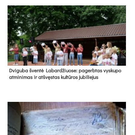
Dvi­gu­ba šven­tė La­bar­džiuo­se: pa­gerb­tas vys­ku­po
at­mi­ni­mas ir at­švęs­tas kul­tū­ros ju­bi­lie­jus