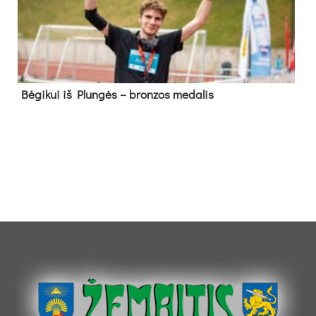
Bė­gi­kui iš Plun­gės – bron­zos me­da­lis