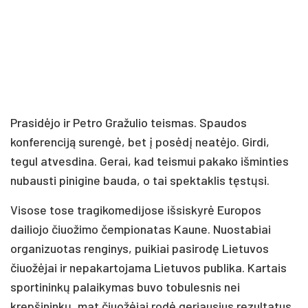
Prasidėjo ir Petro Gražulio teismas. Spaudos
konferenciją surengė, bet į posėdį neatėjo. Girdi,
tegul atvesdina. Gerai, kad teismui pakako išminties
nubausti pinigine bauda, o tai spektaklis tęstųsi.
Visose tose tragikomedijose išsiskyrė Europos
dailiojo čiuožimo čempionatas Kaune. Nuostabiai
organizuotas renginys, puikiai pasirodę Lietuvos
čiuožėjai ir nepakartojama Lietuvos publika. Kartais
sportininkų palaikymas buvo tobulesnis nei
krepšininkų, mat čiuožėjai rodė geriausius rezultatus,