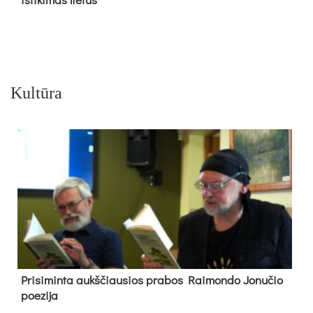
Kultūra
Pri­si­min­ta aukš­čiau­sios pra­bos Rai­mon­do Jo­nu­čio
poe­zi­ja