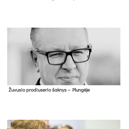
Žu­vu­sio pro­diu­se­rio šak­nys – Plun­gė­je