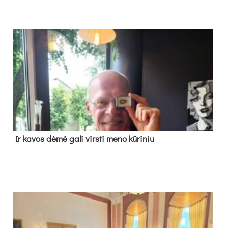
Ir ka­vos dė­mė ga­li virs­ti me­no kū­ri­niu