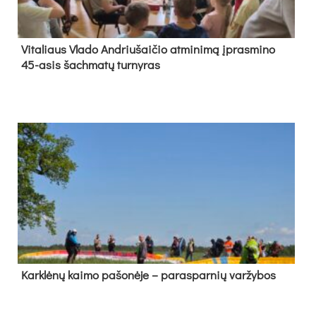
Vi­ta­liaus Vla­do And­riu­šai­čio at­mi­ni­mą įpras­mi­no
45-asis šach­ma­tų tur­ny­ras
Kark­lė­nų kai­mo pa­šo­nė­je – pa­ras­par­nių var­žy­bos