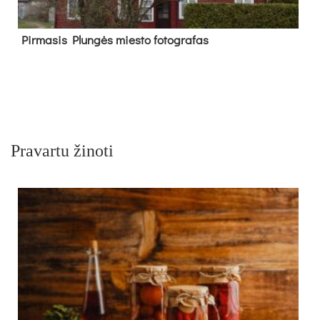
Pir­ma­sis Plun­gės mies­to fo­tog­ra­fas
Pravartu žinoti