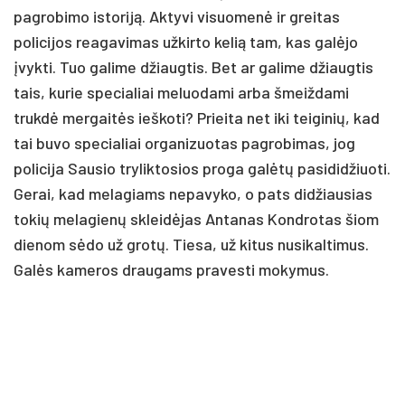
pagrobimo istoriją. Aktyvi visuomenė ir greitas
policijos reagavimas užkirto kelią tam, kas galėjo
įvykti. Tuo galime džiaugtis. Bet ar galime džiaugtis
tais, kurie specialiai meluodami arba šmeiždami
trukdė mergaitės ieškoti? Prieita net iki teiginių, kad
tai buvo specialiai organizuotas pagrobimas, jog
policija Sausio tryliktosios proga galėtų pasididžiuoti.
Gerai, kad melagiams nepavyko, o pats didžiausias
tokių melagienų skleidėjas Antanas Kondrotas šiom
dienom sėdo už grotų. Tiesa, už kitus nusikaltimus.
Galės kameros draugams pravesti mokymus.