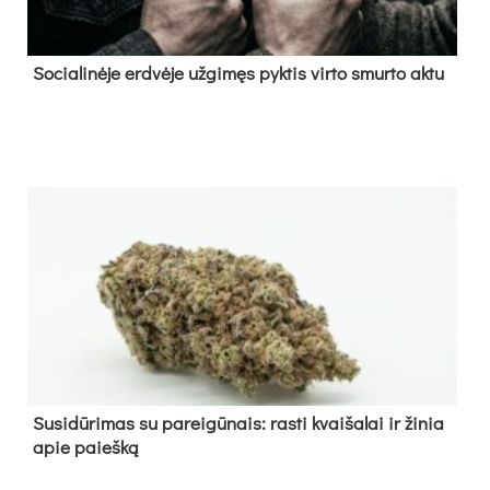
So­cia­li­nė­je erd­vė­je už­gi­męs pyk­tis vir­to smur­to ak­tu
Su­si­dū­ri­mas su pa­rei­gū­nais: ras­ti kvai­ša­lai ir ži­nia
apie paieš­ką