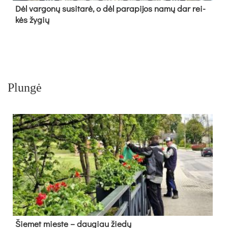
Dėl var­go­nų su­si­ta­rė, o dėl pa­ra­pi­jos na­mų dar rei­
kės žy­gių
Plungė
Šie­met mies­te – dau­giau žie­dų