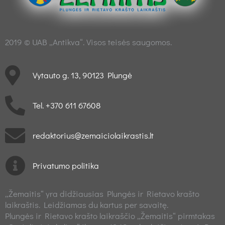
2019 © UAB „Antikva“. Visos teisės saugomos.
Vytauto g. 13, 90123 Plungė
Tel. +370 611 67608
redaktorius@zemaiciolaikrastis.lt
Privatumo politika
„Žemaitis“ yra didžiausias Plungės ir Rietavo krašto
laikraštis. Leidžiamas du kartus per savaitę.
Plungės ir Rietavo krašto laikraščio „Žemaitis“ pirmtakas