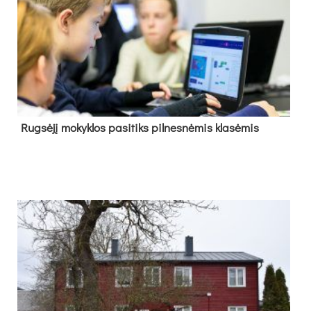
Rug­sė­jį mo­kyk­los pa­si­tiks pil­nes­nė­mis kla­sė­mis