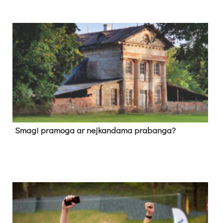
Sma­gi pra­mo­ga ar neį­kan­da­ma pra­ban­ga?