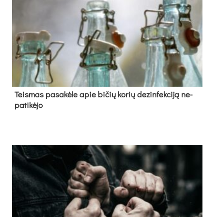
Teis­mas pa­sa­kė­le apie bi­čių ko­rių de­zin­fek­ci­ją ne­
pa­ti­kė­jo