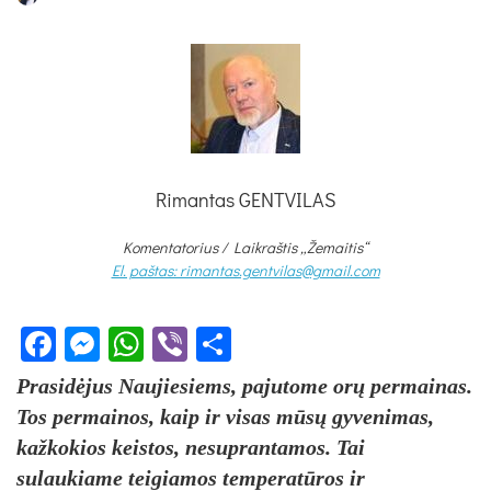
Rimantas GENTVILAS
Komentatorius /
Laikraštis „Žemaitis“
El. paštas: rimantas.gentvilas@gmail.com
Facebook
Messenger
WhatsApp
Viber
Share
Prasidėjus Naujiesiems, pajutome orų permainas.
Tos permainos, kaip ir visas mūsų gyvenimas,
kažkokios keistos, nesuprantamos. Tai
sulaukiame teigiamos temperatūros ir