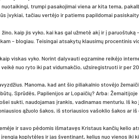
nuo­tai­kin­gi, trum­pi pa­sa­ko­ji­mai vie­na ar ki­ta te­ma, pa­kal­b
s įvy­kiai, ta­čiau vertė­jo ir pa­tiems pa­pil­do­mai pa­si­skai­ty­
 ži­no, kaip jis vy­ko, kai kas gal už­metė akį ir į pa­ruoš­tuką 
kam – blo­giau. Tei­sin­gai at­sa­kytų klau­simų pro­cen­ti­nis vi
p vis­kas vy­ko. No­rint da­ly­vau­ti eg­za­mi­ne reikė­jo in­ter­n
eikė nuo ry­to iki pat vi­dur­nak­čio, už­si­re­gist­ruo­ti ir per 2
 pa­vyzd­žius. Ma­no­ma, kad ant šio pi­lia­kal­nio stovė­jo že­mai­č
mbūtų, Sprūdės, Pap­lie­ni­jos ar Lo­pai­čių? Ar­ba: Že­mai­ti­jo­je
­šei su­kti, nau­do­ja­mas įran­kis, va­di­na­mas men­tu­riu. Iš ko 
o­niau­sios ąžuo­lo ša­kos, iš sto­riau­sios va­šok­lio ša­kos ar iš
žemė­je ir sa­vo pėdo­mis iš­ma­tavęs Kris­taus kan­čių ke­lio at
įren­gia kop­lytė­les ir jas šven­ti­nant, ke­lius nuo vie­nos iki ki