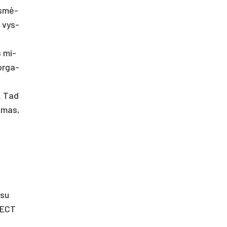
iesmė­
, vys­
s mi­
 or­ga­
y. Tad
i­mas,
 su
­RECT