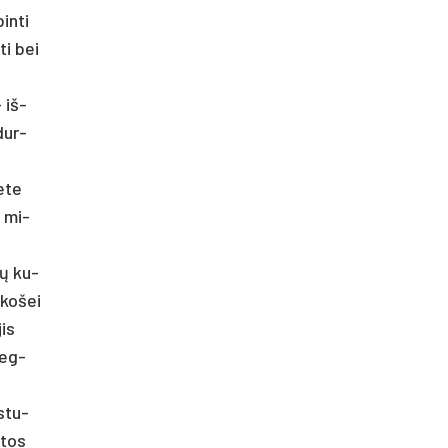
in­ti
ti bei
– iš­
­dur­
e­te
0 mi­
ių ku­
 ko­šei
jis
 eg­
­stu­
­tos