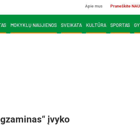
Apie mus
Praneškite NAU
TAS
MOKYKLŲ NAUJIENOS
SVEIKATA
KULTŪRA
SPORTAS
GY
 egzaminas“ įvyko