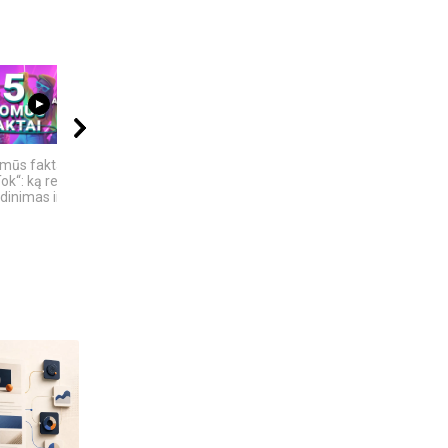
04:13
21:11
00:40
omūs faktai apie
„Sostų karai" -
Žemaitiškai dainuoja
ok“: ką reiškia
įspūdingas fantastinio
inimas ir ne tik
pasaulio fenomenas