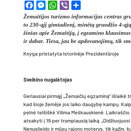
Facebook
Messenger
WhatsApp
Viber
Share
Že­mai­ti­jos tu­riz­mo in­for­ma­ci­jas cent­ras
to 230-ąjį gim­ta­dienį, minėtą gruod­žio 4-ąją, pa­
ži­nias apie Že­mai­tiją, į eg­za­mi­no klau­si­mus 
ir da­bar. Tie­sa, jau be ap­do­va­no­jimų, tik sm
Knyga pristatyta Istorinėje Prezidentūroje
Svei­ki­no nu­galė­to­jas
Ge­riau­siai pirmąjį „Že­mai­čių eg­za­miną“ iš­laikė
kad šio­je žemė­je jos lai­ko dau­gybę kampų. Kaip ir
pelnė tel­šiškė Vi­li­ma Meš­kaus­kienė. Laik­raš­čio 
at­sa­ky­ti į 19 per trum­piau­sią laiką. „Did­žiuo­juo
Ne­nu­si­lei­do ir mūsų ra­jo­no mo­te­rys, tik ka­žin, k