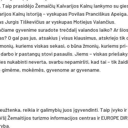
. Taip pra­si­dėjo Že­mai­čių Kal­va­ri­jos Kalnų lan­ky­mo su g
­ri­jos Kalnų is­to­riją – vys­ku­pas Po­vi­las Pran­ciš­kus Apei­ga
s Jur­gis Tiš­ke­vi­čius ar vys­ku­pas Mo­tie­jus Va­lan­čius.
n­čia­me gy­ve­ni­me su­ra­do­te treč­dalį va­lan­dos lai­ko? Ar šio
­nias? O gal pas jus, at­sa­kius į vi­sus klau­si­mus, at­skrie­jo tik
 žmo­nių, ku­riems vis­kas se­ka­si, o būna žmo­nių, ku­riems pri­
ar­bo ir pa­stangų sto­vi pa­sau­lis. Jiems – vis­kas prie­ša­k
s nu­ka­bin­ti ne­ver­ta, svar­bu ne­pa­mirš­ti, kad tai – tik žai­d
­ria­me gimė­me, mokėmės, gy­ve­no­me ar gy­ve­na­me.
ten­ka, rei­kia ir ga­li­my­bių juos įgy­ven­din­ti. Taip įvy­ko ir
– VšĮ Že­mai­ti­jos tu­riz­mo in­for­ma­ci­jos cent­ras ir EU­RO­PE DI
ry­ba.