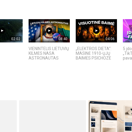
02:02
08:40
04:06
VIENINTELIS LIETUVIŲ
„ELEKTROS DIETA“:
5 įd
KILMĖS NASA
MASINĖ 1910-ŲJŲ
„TikT
ASTRONAUTAS
BAIMĖS PSICHOZĖ
pavad