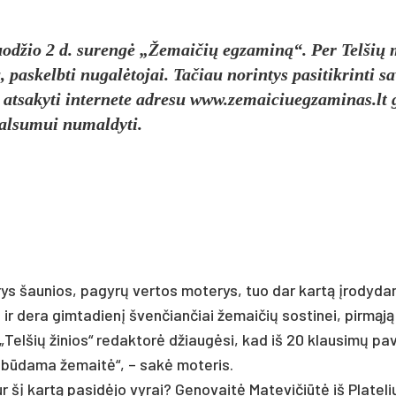
 gruod­žio 2 d. su­rengė „Že­mai­čių eg­za­miną“. Per Tel­šių
skelb­ti nu­galė­to­jai. Ta­čiau no­rin­tys pa­si­tik­rin­ti sa
at­sa­ky­ti in­ter­ne­te ad­re­su www.ze­mai­ciueg­za­mi­nas.lt g
al­su­mui nu­mal­dy­ti.
 trys šau­nios, pa­gyrų ver­tos mo­te­rys, tuo dar kartą įro­dy­da
 de­ra gim­ta­dienį šven­čian­čiai že­mai­čių sos­ti­nei, pirmąją
„Tel­šių ži­nios“ re­dak­torė džiaugė­si, kad iš 20 klau­simų pa­
­si būda­ma že­maitė“, – sakė mo­te­ris.
ur šį kartą pa­si­dėjo vy­rai? Ge­no­vaitė Ma­te­vi­čiūtė iš Pla­te­li