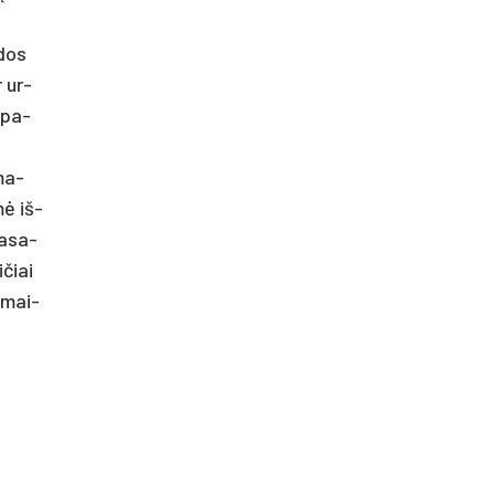
­dos
r ur­
, pa­
 ma­
mė iš­
pa­sa­
­čiai
e­mai­