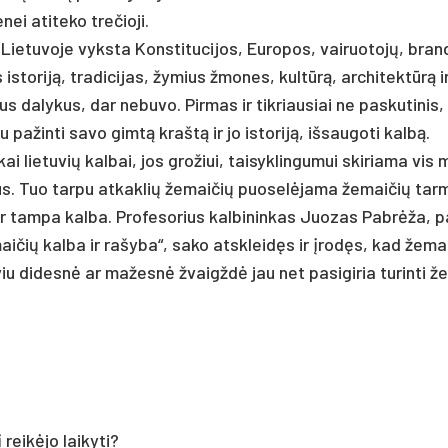
ei ati­te­ko tre­čio­ji.
e­tu­vo­je vyks­ta Kons­ti­tu­ci­jos, Eu­ro­pos, vai­ruo­tojų, bran
is­to­riją, tra­di­ci­jas, žy­mius žmo­nes, kultūrą, ar­chi­tektūrą i
us da­ly­kus, dar ne­bu­vo. Pir­mas ir tik­riau­siai ne pa­sku­ti­nis
pa­žin­ti sa­vo gimtą kraštą ir jo is­to­riją, iš­sau­go­ti kalbą.
i lie­tu­vių kal­bai, jos gro­žiui, tai­syk­lin­gu­mui ski­ria­ma vis
mus. Tuo tar­pu at­kak­lių že­mai­čių puo­selė­ja­ma že­mai­čių tar
­ja ir tam­pa kal­ba. Pro­fe­so­rius kal­bi­nin­kas Juo­zas Pabrė­ža, 
i­čių kal­ba ir ra­šy­ba“, sa­ko at­skleidęs ir įrodęs, kad že­mai
­viu di­desnė ar ma­žesnė žvaigždė jau net pa­si­gi­ria tu­rin­ti ž
eikė­jo lai­ky­ti?