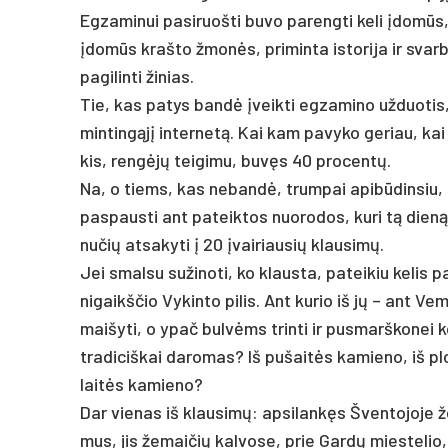
Eg­za­mi­nui pa­si­ruoš­ti bu­vo pa­reng­ti ke­li įdomūs, 
įdomūs kraš­to žmonės, pri­min­ta is­to­ri­ja ir svarbū
pa­gi­lin­ti ži­nias.
Tie, kas pa­tys bandė įveik­ti eg­za­mi­no už­duo­tis,
min­tingąjį in­ter­netą. Kai kam pa­vy­ko ge­riau, kai 
kis, rengėjų tei­gi­mu, buvęs 40 pro­centų.
Na, o tiems, kas ne­bandė, trum­pai api­būdin­siu, kai
pa­spaus­ti ant pa­teik­tos nuo­ro­dos, ku­ri tą dieną v
nu­čių at­sa­ky­ti į 20 įvai­riau­sių klau­simų.
Jei smal­su su­ži­no­ti, ko klaus­ta, pa­tei­kiu ke­lis
ni­gaikš­čio Vy­kin­to pi­lis. Ant ku­rio iš jų – ant Ve
mai­šy­ti, o ypač bulvėms trin­ti ir pus­marš­ko­nei ko
tra­di­ciš­kai da­ro­mas? Iš pu­šaitės ka­mie­no, iš pl
laitės ka­mie­no?
Dar vie­nas iš klau­simų: ap­si­lankęs Šven­to­jo­je 
mus, jis že­mai­čių kal­vo­se, prie Gardų mies­te­lio, 