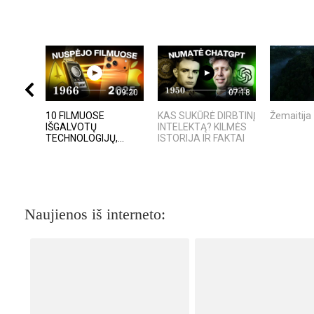
09:20
07:18
10 FILMUOSE
KAS SUKŪRĖ DIRBTINĮ
Žemaitija
IŠGALVOTŲ
INTELEKTĄ? KILMĖS
TECHNOLOGIJŲ,...
ISTORIJA IR FAKTAI
Naujienos iš interneto: