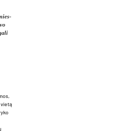
 mies­
­vo
a­li
­mos,
 vietą
vy­ko
ų