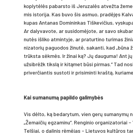
kop­lytėlės pa­bars­to iš Je­ru­zalės at­vež­ta že­me
mis is­to­ri­ja. Kas bu­vo šis as­muo, pra­dėjęs Kal­va
ku­pas An­ta­nas Do­mi­nin­kas Tiš­ke­vi­čius, vys­ku­pa
Ar da­ly­va­vo­te, ar su­si­domė­jo­te, ar sa­vo sku­ba
nutės iš­li­ko at­min­ty­je, ar pra­tur­ti­no tu­ri­mas ži
ni­za­to­rių pa­guo­dos ži­nutė, sa­kan­ti, kad „būna
trūksta sėkmės. Ir ži­nai ką? Jų dau­gu­ma! Ant jų d
už­sibrėžk tikslą ir kitą­met būsi pir­mas.“ Tad no­sie
pri­ver­čian­tis su­sto­ti ir pri­si­min­ti kraštą, ku
Kai su­ma­numą pa­pil­do ga­li­mybės
Vis dėlto, ką be­da­ry­tum, vien gerų su­ma­nymų neuž­
„Že­mai­čių eg­za­mi­nu“. Ren­gi­nio or­ga­ni­za­to­riai 
Tel­šiai, o da­li­nis rėmėjas – Lie­tu­vos kultū­ros ta­