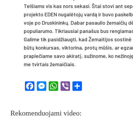
Tel­šiams vis kas nors se­ka­si. Štai sto­vi ant sep
pro­jek­to EDEN nu­galė­tojų vardą ir bu­vo pa­skelb­ti
vo­je po Drus­ki­ninkų. Da­bar pa­sau­lio že­mai­čių d
po­pu­lia­ru­mo. Tik­riau­siai pa­na­šus bus ren­gia­mas 
Ga­li­me tik pa­si­džiaug­ti, kad Že­mai­ti­jos sos­tinė
būtų kon­kur­sas, vik­to­ri­na, pro­tų mūšis, ar eg­z
pra­ple­čia­me sa­vo aki­ratį, su­ži­no­me, ko ne­ži­no
me tvir­tais že­mai­čiais.
Facebook
Messenger
WhatsApp
Viber
Share
Rekomenduojami video: