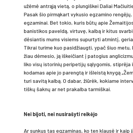
užėmė ant­rąją vietą, o plun­giš­kei Da­liai Ma­čiui­tie­n
Pa­sak šio pirmą­kart vy­ku­sio eg­za­mi­no rengėjų, Li
eg­za­mi­nai. Bet to­kio, ku­ris būtų apie Že­mai­ti­jos 
ba­nis­ti­kos pa­veldą, vir­tuvę, kalbą ir ki­tus svar­bi
dėsian­tis mums vi­siems su­pur­ty­ti at­mintį, ge­riau 
Tik­rai tu­ri­me kuo pa­si­džiaug­ti, ypač šiuo me­tu, ka
žiau dėme­sio, ją iš­kei­čiant į pa­to­gius ang­li­ciz­
li­ko visų is­to­ri­nių pe­ri­pe­tijų sąly­go­mis, stiprė
ko­da­mas apie jo pa­rengtą ir iš­leistą knygą „Že­ma
tu­ri sa­vitą kalbą. O da­bar, žiūrėk, ko­kia­me in­ter
tiškų šaknų ar net pra­kal­ba tar­miš­kai.
Nei bi­jo­ti, nei nu­si­ra­šy­ti reikė­jo
Ar sun­kus tas eg­za­mi­nas, ko ten klausė ir kaip jį r