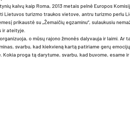
­ty­nių kalvų kaip Ro­ma, 2013 me­tais pelnė Eu­ro­pos Ko­mi­si­
 Lie­tu­vos tu­riz­mo trau­kos vie­to­ve, ant­ru tu­riz­mo per­lu Li
ėmesį pri­kaustė su „Že­mai­čių eg­za­mi­nu“, su­lau­ku­siu ne­ma
ir atei­ty­je.
 or­ga­ni­zuo­ja, o mūsų ra­jo­no žmonės da­ly­vau­ja ir lai­mi. Ar t
a­mi­nas, svar­bu, kad kiek­vieną kartą pa­ti­ria­me gerų emo­cijų
ję. Ko­kia pro­ga tą da­ry­tu­me, svar­bu, kad bu­vo­me, esa­me ir l