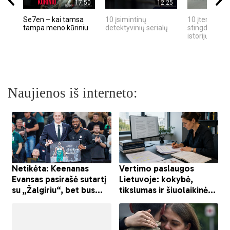
17:50
12:25
Se7en – kai tamsa
10 įsimintinų
10 įtemptų, k
tampa meno kūriniu
detektyvinių serialų
stingdančių k
istorijų
Naujienos iš interneto: