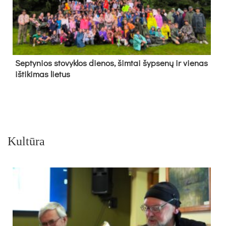
Sep­ty­nios sto­vyk­los die­nos, šim­tai šyp­se­nų ir vie­nas
iš­ti­ki­mas lie­tus
Kultūra