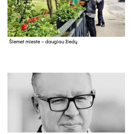
Šie­met mies­te – dau­giau žie­dų