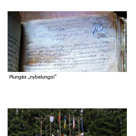
Plun­gės „ny­be­lun­gai“