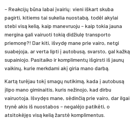
– Reakcijų būna labai įvairių: vieni iškart skuba
pagirti, kitiems tai sukelia nuostabą, todėl akylai
stebi visą kelią, kaip manevruoju – kaip tokia jauna
mergina gali vairuoti tokią didžiulę transporto
priemonę?! Dar kiti, išvydę mane prie vairo, netgi
suabejoja, ar verta lipti į autobusą, svarsto, gal kažką
supainiojo. Pasitaiko ir komplimentų išgirsti iš jaunų
vaikinų, kurie merkdami akį giria mano darbą.
Kartą turėjau tokį smagų nutikimą, kada į autobusą
įlipo mano giminaitis, kuris nežinojo, kad dirbu
vairuotoja. Išvydęs mane, sėdinčią prie vairo, dar ilgai
trynė akis iš nuostabos – negalėjo patikėti, o
atsitokėjęs visą kelią žarstė komplimentus.