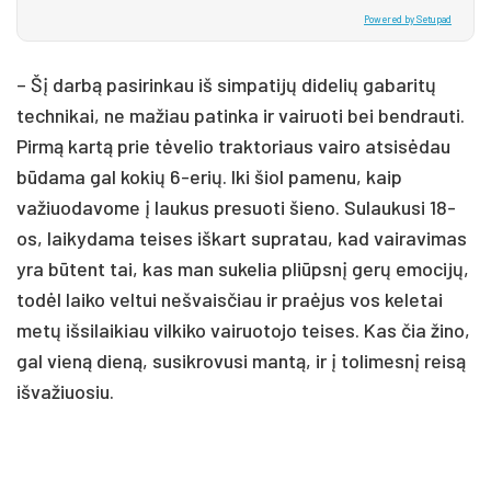
Powered by Setupad
– Šį darbą pasirinkau iš simpatijų didelių gabaritų
technikai, ne mažiau patinka ir vairuoti bei bendrauti.
Pirmą kartą prie tėvelio traktoriaus vairo atsisėdau
būdama gal kokių 6-erių. Iki šiol pamenu, kaip
važiuodavome į laukus presuoti šieno. Sulaukusi 18-
os, laikydama teises iškart supratau, kad vairavimas
yra būtent tai, kas man sukelia pliūpsnį gerų emocijų,
todėl laiko veltui nešvaisčiau ir praėjus vos keletai
metų išsilaikiau vilkiko vairuotojo teises. Kas čia žino,
gal vieną dieną, susikrovusi mantą, ir į tolimesnį reisą
išvažiuosiu.