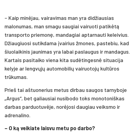
– Kaip minėjau, vairavimas man yra didžiausias
malonumas, man smagu saugiai vairuoti patikėtą
transporto priemonę, mandagiai aptarnauti keleivius.
Džiaugiuosi sutikdama įvairius žmones, pastebiu, kad
šiuolaikinis jaunimas yra labai paslaugus ir mandagus.
Kartais pasitaiko viena kita sudėtingesnė situacija
kelyje ar lengvųjų automobilių vairuotojų kultūros
trūkumas.
Prieš tai aštuonerius metus dirbau saugos tarnyboje
„Argus“, bet galiausiai nusibodo toks monotoniškas
darbas parduotuvėje, norėjosi daugiau veiksmo ir
adrenalino.
– O ką veikiate laisvu metu po darbo?