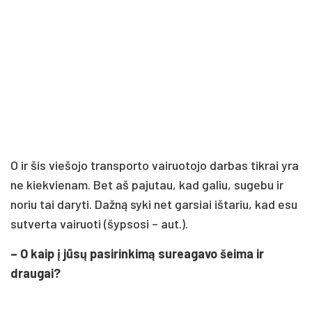
O ir šis viešojo transporto vairuotojo darbas tikrai yra
ne kiekvienam. Bet aš pajutau, kad galiu, sugebu ir
noriu tai daryti. Dažną syki net garsiai ištariu, kad esu
sutverta vairuoti (šypsosi – aut.).
– O kaip į jūsų pasirinkimą sureagavo šeima ir
draugai?