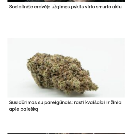
So­cia­li­nė­je erd­vė­je už­gi­męs pyk­tis vir­to smur­to ak­tu
Su­si­dū­ri­mas su pa­rei­gū­nais: ras­ti kvai­ša­lai ir ži­nia
apie paieš­ką