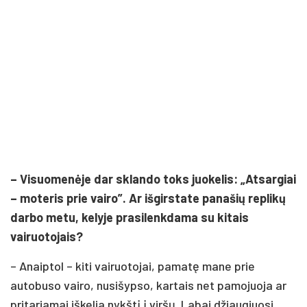
– Visuomenėje dar sklando toks juokelis: „Atsargiai
– moteris prie vairo”. Ar išgirstate panašių replikų
darbo metu, kelyje prasilenkdama su kitais
vairuotojais?
– Anaiptol – kiti vairuotojai, pamatę mane prie
autobuso vairo, nusišypso, kartais net pamojuoja ar
pritariamai iškelia nykštį į viršų. Labai džiaugiuosi