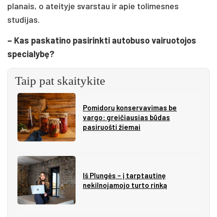
planais, o ateityje svarstau ir apie tolimesnes
studijas.
– Kas paskatino pasirinkti autobuso vairuotojos
specialybę?
Taip pat skaitykite
Pomidorų konservavimas be
vargo: greičiausias būdas
pasiruošti žiemai
Iš Plungės – į tarptautinę
nekilnojamojo turto rinką