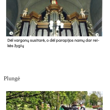
Dėl var­go­nų su­si­ta­rė, o dėl pa­ra­pi­jos na­mų dar rei­
kės žy­gių
Plungė