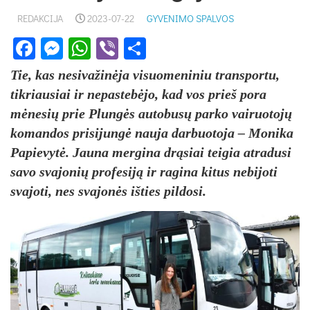
REDAKCIJA
2023-07-22
GYVENIMO SPALVOS
Facebook
Messenger
WhatsApp
Viber
Share
Tie, kas nesivažinėja visuomeniniu transportu,
tikriausiai ir nepastebėjo, kad vos prieš pora
mėnesių prie Plungės autobusų parko vairuotojų
komandos prisijungė nauja darbuotoja – Monika
Papievytė. Jauna mergina drąsiai teigia atradusi
savo svajonių profesiją ir ragina kitus nebijoti
svajoti, nes svajonės išties pildosi.