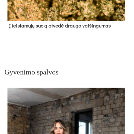
Į tei­sia­mų­jų suo­lą at­ve­dė drau­go vai­šin­gu­mas
Gyvenimo spalvos