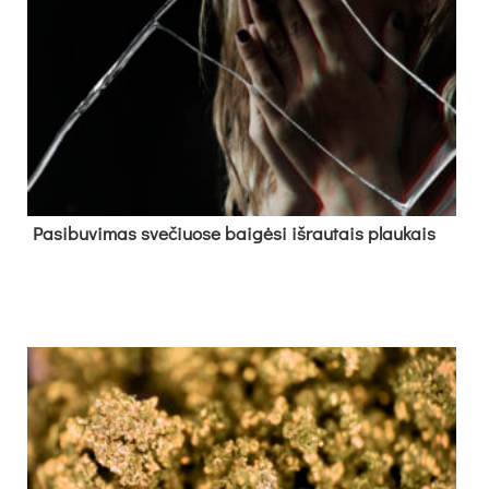
Pa­si­bu­vi­mas sve­čiuo­se bai­gė­si iš­rau­tais plau­kais