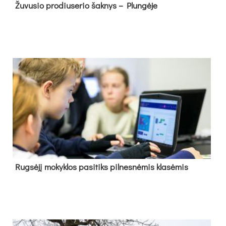
Žu­vu­sio pro­diu­se­rio šak­nys – Plun­gė­je
Rug­sė­jį mo­kyk­los pa­si­tiks pil­nes­nė­mis kla­sė­mis