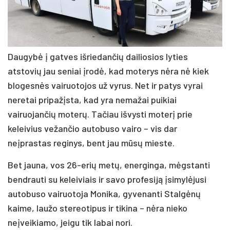
Daugybė į gatves išriedančių dailiosios lyties
atstovių jau seniai įrodė, kad moterys nėra nė kiek
blogesnės vairuotojos už vyrus. Net ir patys vyrai
neretai pripažįsta, kad yra nemažai puikiai
vairuojančių moterų. Tačiau išvysti moterį prie
keleivius vežančio autobuso vairo – vis dar
neįprastas reginys, bent jau mūsų mieste.
Bet jauna, vos 26-erių metų, energinga, mėgstanti
bendrauti su keleiviais ir savo profesiją įsimylėjusi
autobuso vairuotoja Monika, gyvenanti Stalgėnų
kaime, laužo stereotipus ir tikina – nėra nieko
neįveikiamo, jeigu tik labai nori.