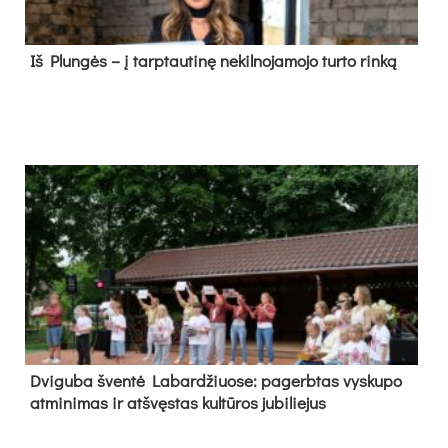
Iš Plungės – į tarptautinę nekilnojamojo turto rinką
Dvi­gu­ba šven­tė La­bar­džiuo­se: pa­gerb­tas vys­ku­po
at­mi­ni­mas ir at­švęs­tas kul­tū­ros ju­bi­lie­jus