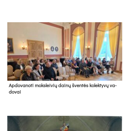
Ap­do­va­no­ti moks­lei­vių dai­nų šven­tės ko­lek­ty­vų va­
do­vai