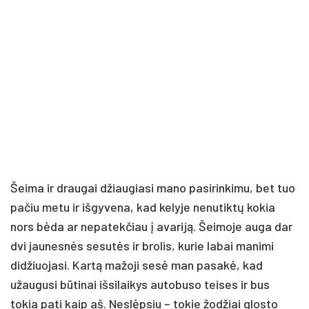
Šeima ir draugai džiaugiasi mano pasirinkimu, bet tuo
pačiu metu ir išgyvena, kad kelyje nenutiktų kokia
nors bėda ar nepatekčiau į avariją. Šeimoje auga dar
dvi jaunesnės sesutės ir brolis, kurie labai manimi
didžiuojasi. Kartą mažoji sesė man pasakė, kad
užaugusi būtinai išsilaikys autobuso teises ir bus
tokia pati kaip aš. Neslėpsiu – tokie žodžiai glosto