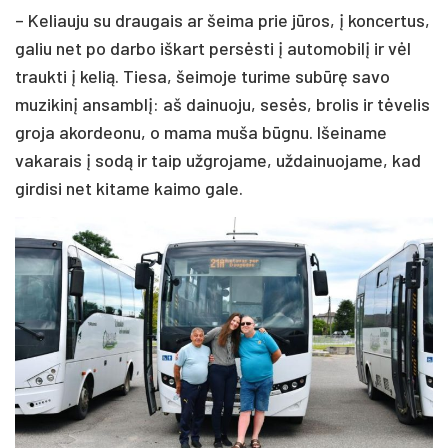
– Keliauju su draugais ar šeima prie jūros, į koncertus,
galiu net po darbo iškart persėsti į automobilį ir vėl
traukti į kelią. Tiesa, šeimoje turime subūrę savo
muzikinį ansamblį: aš dainuoju, sesės, brolis ir tėvelis
groja akordeonu, o mama muša būgnu. Išeiname
vakarais į sodą ir taip užgrojame, uždainuojame, kad
girdisi net kitame kaimo gale.