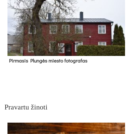
Pir­ma­sis Plun­gės mies­to fo­tog­ra­fas
Pravartu žinoti