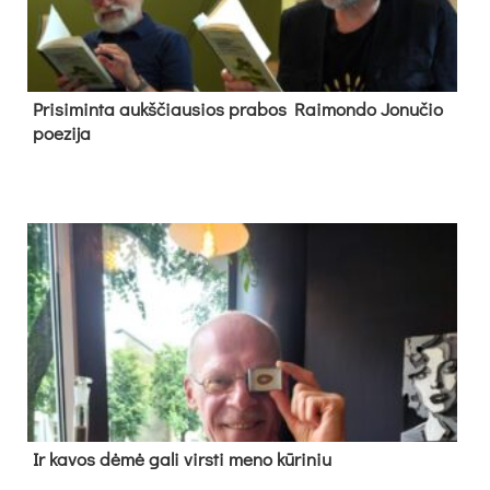
Pri­si­min­ta aukš­čiau­sios pra­bos Rai­mon­do Jo­nu­čio
poe­zi­ja
Ir ka­vos dė­mė ga­li virs­ti me­no kū­ri­niu