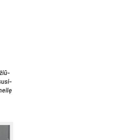
 žiū­
u­si­
mei­lę