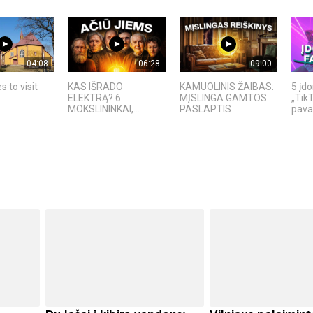
04:08
06:28
09:00
s to visit
KAS IŠRADO
KAMUOLINIS ŽAIBAS:
5 įd
ELEKTRĄ? 6
MĮSLINGA GAMTOS
„TikT
MOKSLININKAI,...
PASLAPTIS
pavad