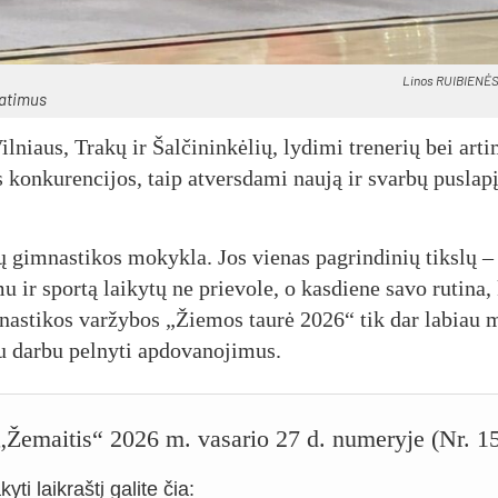
Li­nos RUI­BIE­NĖS
a­ti­mus
l­niaus, Tra­kų ir Šal­či­nin­kė­lių, ly­di­mi tre­ne­rių bei ar­ti
s kon­ku­ren­ci­jos, taip at­vers­da­mi nau­ją ir svar­bų pus­la­p
kų gim­nas­ti­kos mo­kyk­la. Jos vie­nas pa­grin­di­nių tiks­lų 
u ir spor­tą lai­ky­tų ne prie­vo­le, o kas­die­ne sa­vo ru­ti­na, 
­nas­ti­kos var­žy­bos „Žie­mos tau­rė 2026“ tik dar la­biau 
u dar­bu pel­ny­ti ap­do­va­no­ji­mus.
o „Žemaitis“ 2026 m. vasario 27 d. numeryje (Nr. 1
yti laikraštį galite čia: