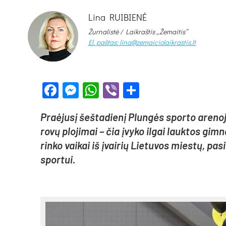
Lina RUIBIENĖ
Žurnalistė /
Laikraštis „Žemaitis“
El. paštas: lina@zemaiciolaikrastis.lt
Facebook
Messenger
WhatsApp
Viber
Share
Praė­ju­sį šeš­ta­die­nį Plun­gės spor­to are­no­
ro­vų plo­ji­mai – čia įvy­ko il­gai lauk­tos gim
rin­ko vai­kai iš įvai­rių Lie­tu­vos mies­tų, pa­
spor­tui.