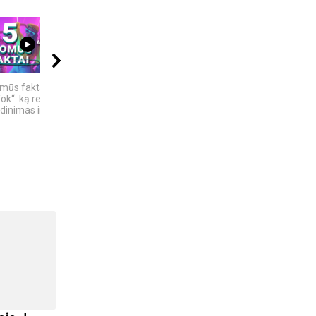
04:13
21:00
07:18
omūs faktai apie
Kalba žemaičių. Pietų
KAS SUKŪRĖ DIRBTINĮ
ok“: ką reiškia
žemaičiai
INTELEKTĄ? KILMĖS
inimas ir ne tik
ISTORIJA IR FAKTAI