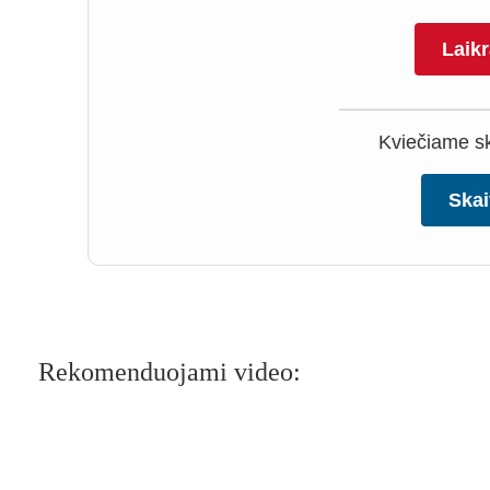
Laik
Kviečiame ska
Skai
Rekomenduojami video: