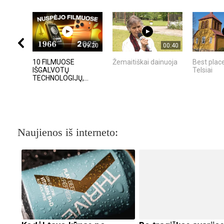
09:20
00:40
10 FILMUOSE
Žemaitiškai dainuoja
Best place
IŠGALVOTŲ
Telsiai
TECHNOLOGIJŲ,...
Naujienos iš interneto: