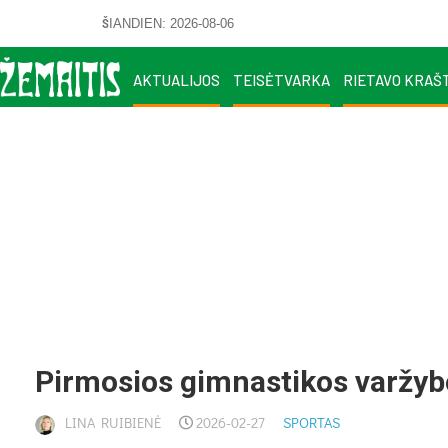
ŠIANDIEN: 2026-08-06
AKTUALIJOS
TEISĖTVARKA
RIETAVO KRAŠ
Pir­mo­sios gim­nas­ti­kos var­žy­
LINA RUIBIENĖ
2026-02-27
SPORTAS