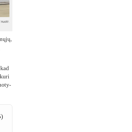
 nuo­tr.
­mų­jų,
į
– kad
ku­ri
mo­ty­
5)