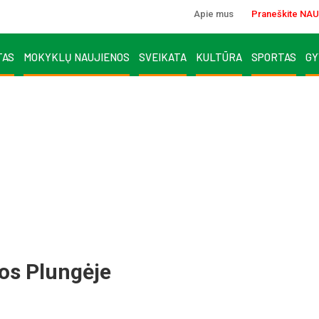
Apie mus
Praneškite NAU
TAS
MOKYKLŲ NAUJIENOS
SVEIKATA
KULTŪRA
SPORTAS
GY
bos Plun­gė­je