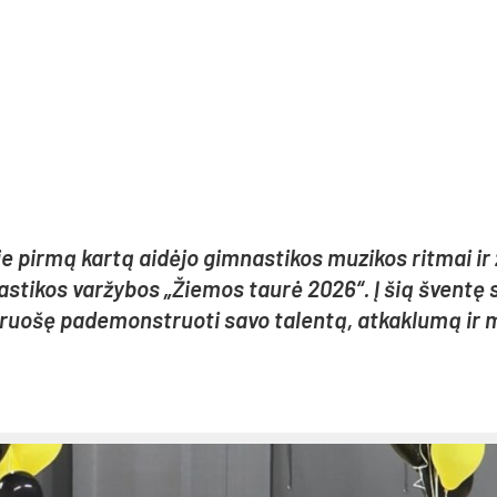
je pir­mą kar­tą ai­dė­jo gim­nas­ti­kos mu­zi­kos rit­mai ir
­nas­ti­kos var­žy­bos „Žie­mos tau­rė 2026“. Į šią šven­tę s
si­ruo­šę pa­de­monst­ruo­ti sa­vo ta­len­tą, at­kak­lu­mą ir 