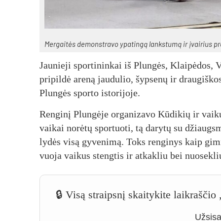
Mer­gai­tės de­monst­ra­vo ypa­tin­gą lanks­tu­mą ir įvai­rius pr
Jau­nie­ji spor­ti­nin­kai iš Plun­gės, Klai­pė­dos, Vi
pri­pil­dė are­ną jau­du­lio, šyp­se­nų ir drau­giš­ko
Plun­gės spor­to is­to­ri­jo­je.
Ren­gi­nį Plun­gė­je or­ga­ni­za­vo Kū­di­kių ir vai­
vai­kai no­rė­tų spor­tuo­ti, tą da­ry­tų su džiaugs­m
ly­dės vi­są gy­ve­ni­mą. Toks ren­gi­nys kaip gim
vuo­ja vai­kus steng­tis ir at­kak­liu bei nuo­sek­li
🔒 Visą straipsnį skaitykite laikrašči
Užsisak