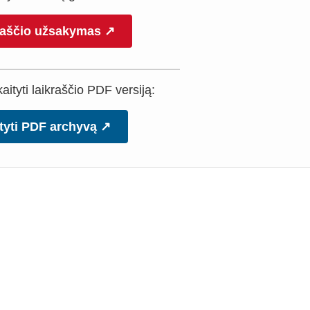
raščio užsakymas ↗
ityti laikraščio PDF versiją:
tyti PDF archyvą ↗