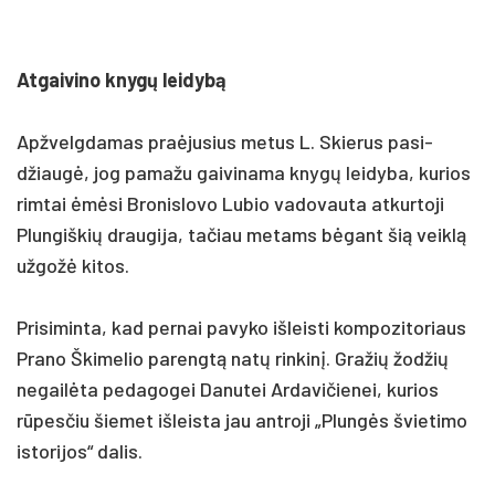
At­gai­vi­no knygų lei­dybą
Apž­velg­da­mas pra­ėju­sius me­tus L. Skie­rus pa­si­
džiaugė, jog pa­ma­žu gai­vi­na­ma knygų lei­dy­ba, ku­rios
rim­tai ėmėsi Bro­nis­lo­vo Lu­bio va­do­vau­ta at­kur­to­ji
Plun­giš­kių drau­gi­ja, ta­čiau me­tams bėgant šią veiklą
už­gožė ki­tos.
Pri­simin­ta, kad per­nai pa­vy­ko iš­leis­ti kom­po­zi­to­riaus
Pra­no Ški­me­lio pa­rengtą natų rin­kinį. Gra­žių žod­žių
ne­gailė­ta pe­da­go­gei Da­nu­tei Ar­da­vi­čie­nei, ku­rios
rūpes­čiu šie­met iš­leis­ta jau ant­ro­ji „Plungės švie­ti­mo
is­to­ri­jos“ da­lis.