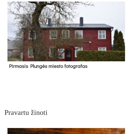
Pir­ma­sis Plun­gės mies­to fo­tog­ra­fas
Pravartu žinoti