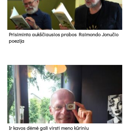
Pri­si­min­ta aukš­čiau­sios pra­bos Rai­mon­do Jo­nu­čio
poe­zi­ja
Ir ka­vos dė­mė ga­li virs­ti me­no kū­ri­niu