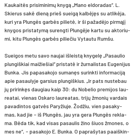
Kau­kaitės pri­si­mi­nimų knygą „Ma­no el­do­ra­das“. L.
Skie­rus sakė dieną prie­š sueigą kalbėjęs su at­likė­ja,
ku­ri yra Plungės garbės pi­lietė, ir ši pa­žadė­jo pirmąjį
kny­gos pri­sta­tymą su­reng­ti Plungė­je kar­tu su ak­to­riu­
mi, ki­tu Plungės garbės pi­lie­čiu Vy­tau­tu Rum­šu.
Suei­gos me­tu sa­vo nau­jai iš­leistą kny­gelę „Pa­sau­lio
plun­giš­kiai mai­žie­šiai“ pri­statė ir žur­na­lis­tas Eu­ge­ni­jus
Bun­ka. Jis pa­pa­sa­ko­jo su­manęs su­rink­ti in­for­ma­ciją
apie pasaulyje gar­sius plun­giš­kius. „Ir pa­ts nu­ste­bau
jų pri­rinkęs dau­giau kaip 30: du No­be­lio pre­mi­jos lau­
rea­tai, vie­nas Os­ka­ro lau­rea­tas, trijų žmo­nių var­dais
pa­va­din­tos gatvės Pa­ry­žiuje. Žod­žiu, vien pa­sa­ky­
mas, kad jie – iš Plungės, jau yra ge­ra Plungės rek­la­
ma. Bėda tik, kad vi­sas pa­sau­lis ži­no šiuos žmo­nes, o
mes ne“, – pa­sa­ko­jo E. Bun­ka. O pa­pra­šy­tas paaiš­kin­