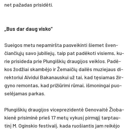
net pa­ža­das pri­si­dėti.
„Bus dar daug vis­ko“
Suei­gos me­tu ne­pa­mirš­ta pa­svei­kin­ti šie­met šven­
čian­čiųjų sa­vo ju­bi­liejų, taip pat pa­dėko­ti vi­siems, ku­
rie pri­si­de­da prie Plun­giš­kių drau­gi­jos veik­los. Padė­
kos žod­žiai skambė­jo ir Že­mai­čių dailės mu­zie­jaus di­
rek­to­riui Al­vi­dui Ba­ka­naus­kui už tai, kad tęsia­mas žir­
gy­no re­mon­tas, kad pri­žiū­ri­mi rūmai, iš­mo­nin­gai puo­
selė­ja­mas par­kas.
Plun­giš­kių drau­gi­jos vi­cep­re­zi­dentė Ge­no­vaitė Žio­ba­
kienė pri­si­minė prie­š 17 metų vy­kusį pirmąjį tarp­tau­
tinį M. Ogins­kio fes­ti­valį, ka­da ruo­šian­tis jam reikė­jo