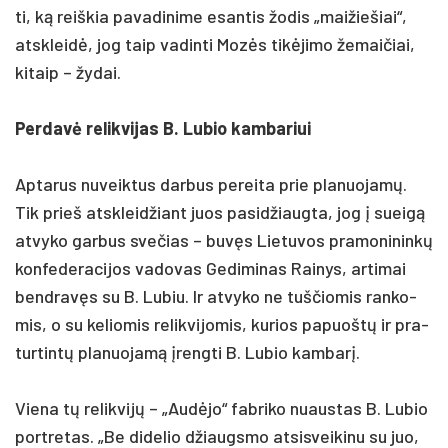
ti, ką reiš­kia pa­va­di­ni­me esan­tis žo­dis „mai­žie­šiai“,
at­skleidė, jog taip va­din­ti Mozės tikė­ji­mo že­mai­čiai,
ki­taip – žy­dai.
Per­davė re­lik­vi­jas B. Lu­bio kam­ba­riui
Ap­ta­rus nu­veik­tus dar­bus pe­rei­ta prie pla­nuo­jamų.
Tik prie­š at­skleid­žiant juos pa­si­džiaug­ta, jog į sueigą
at­vy­ko gar­bus sve­čias – buvęs Lie­tu­vos pra­mo­ni­ninkų
kon­fe­de­ra­ci­jos va­do­vas Ge­di­mi­nas Rai­nys, ar­ti­mai
bend­ravęs su B. Lu­biu. Ir at­vy­ko ne tuš­čio­mis ran­ko­
mis, o su ke­lio­mis re­lik­vi­jo­mis, ku­rios pa­puoštų ir pra­
tur­tintų pla­nuo­jamą įreng­ti B. Lu­bio kam­barį.
Vie­na tų re­lik­vijų – „Audė­jo“ fab­ri­ko nuaus­tas B. Lu­bio
po­rtre­tas. „Be di­de­lio džiaugs­mo at­si­svei­ki­nu su juo,