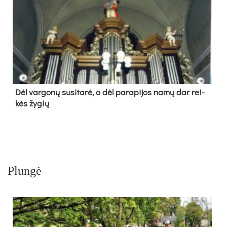
Dėl var­go­nų su­si­ta­rė, o dėl pa­ra­pi­jos na­mų dar rei­
kės žy­gių
Plungė