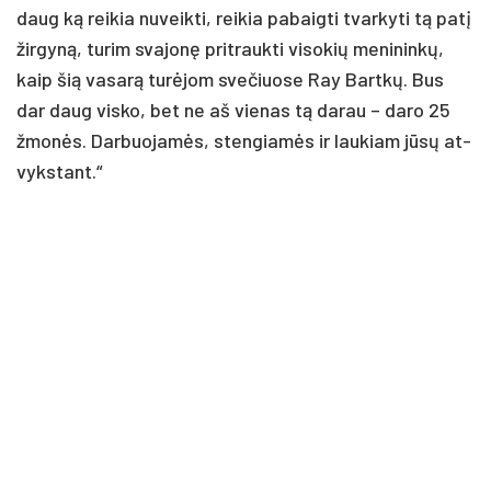
daug ką rei­kia nu­veik­ti, rei­kia pa­baig­ti tvar­ky­ti tą pa­tį
žir­gyną, tu­rim sva­jonę pri­trauk­ti vi­so­kių me­ni­ninkų,
kaip šią va­sarą turė­jom sve­čiuo­se Ray Bartkų. Bus
dar daug vis­ko, bet ne aš vie­nas tą da­rau – da­ro 25
žmonės. Dar­buo­jamės, sten­giamės ir lau­kiam jūsų at­
vyks­tant.“