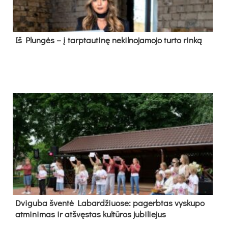
Iš Plungės – į tarptautinę nekilnojamojo turto rinką
Dvi­gu­ba šven­tė La­bar­džiuo­se: pa­gerb­tas vys­ku­po
at­mi­ni­mas ir at­švęs­tas kul­tū­ros ju­bi­lie­jus