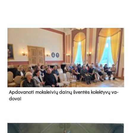
Ap­do­va­no­ti moks­lei­vių dai­nų šven­tės ko­lek­ty­vų va­
do­vai