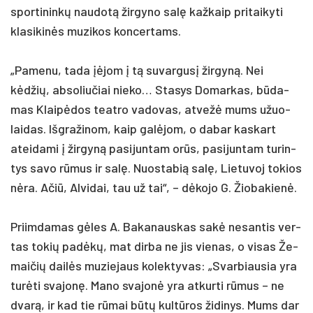
spor­ti­nin­kų nau­dotą žir­gy­no salę kaž­kaip pri­tai­ky­ti
kla­si­kinės mu­zi­kos kon­cer­tams.
„Pa­me­nu, ta­da įėjom į tą su­var­gusį žir­gyną. Nei
kėdžių, ab­so­liu­čiai nie­ko… Sta­sys Do­mar­kas, būda­
mas Klaipė­dos teat­ro va­do­vas, at­vežė mums užuo­
lai­das. Išg­ra­ži­nom, kaip galė­jom, o da­bar kas­kart
atei­da­mi į žir­gyną pa­si­jun­tam orūs, pa­si­jun­tam tu­rin­
tys sa­vo rūmus ir salę. Nuos­ta­bią salę, Lie­tu­voj to­kios
nėra. Ačiū, Al­vi­dai, tau už tai“, – dėko­jo G. Žio­ba­kienė.
Priim­da­mas gėles A. Ba­ka­naus­kas sakė ne­san­tis ver­
tas to­kių pa­dėkų, mat dir­ba ne jis vie­nas, o vi­sas Že­
mai­čių dailės mu­zie­jaus ko­lek­ty­vas: „Svar­biau­sia yra
turė­ti sva­jonę. Ma­no sva­jonė yra at­kur­ti rūmus – ne
dvarą, ir kad tie rūmai būtų kultū­ros ži­di­nys. Mums dar