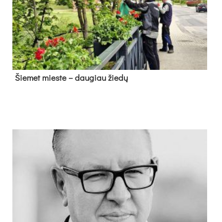
Šie­met mies­te – dau­giau žie­dų