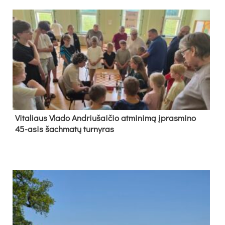
Vi­ta­liaus Vla­do And­riu­šai­čio at­mi­ni­mą įpras­mi­no
45-asis šach­ma­tų tur­ny­ras