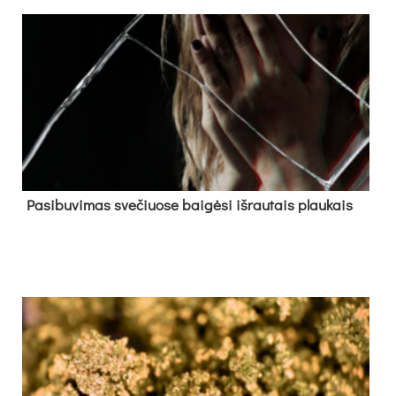
Pa­si­bu­vi­mas sve­čiuo­se bai­gė­si iš­rau­tais plau­kais