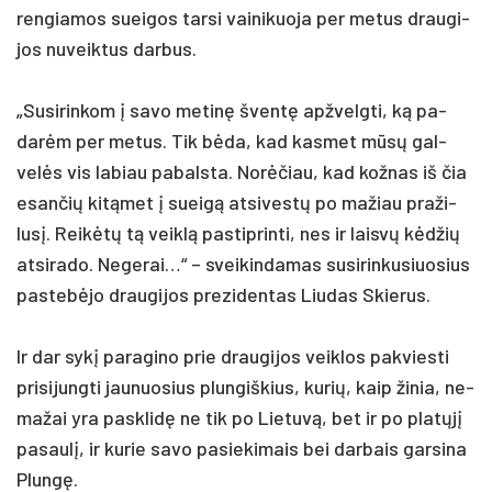
ren­gia­mos suei­gos tar­si vai­ni­kuo­ja per me­tus drau­gi­
jos nu­veik­tus dar­bus.
„Su­si­rin­kom į sa­vo me­tinę šventę ap­žvelg­ti, ką pa­
darėm per me­tus. Tik bėda, kad kas­met mūsų gal­
velės vis la­biau pa­bals­ta. Norė­čiau, kad kož­nas iš čia
esan­čių kitą­met į sueigą at­si­vestų po ma­žiau pra­ži­
lusį. Reikėtų tą veiklą pa­stip­rin­ti, nes ir laisvų kėdžių
at­si­ra­do. Ne­ge­rai…“ – svei­kin­da­mas su­si­rin­ku­siuo­sius
pa­stebė­jo drau­gi­jos pre­zi­den­tas Liu­das Skie­rus.
Ir dar sykį pa­ra­gi­no prie drau­gi­jos veik­los pa­kvies­ti
pri­si­jung­ti jau­nuo­sius plun­giš­kius, ku­rių, kaip ži­nia, ne­
ma­žai yra pa­sklidę ne tik po Lie­tuvą, bet ir po platųjį
pa­saulį, ir ku­rie sa­vo pa­sie­ki­mais bei dar­bais gar­si­na
Plungę.