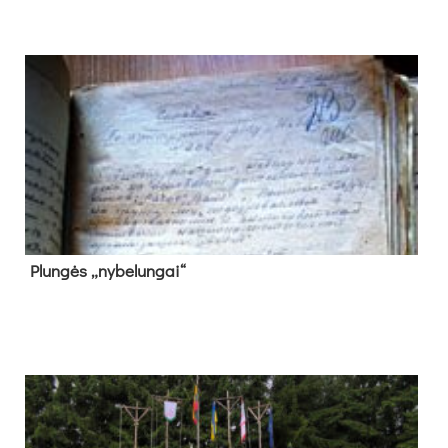
Plun­gės „ny­be­lun­gai“