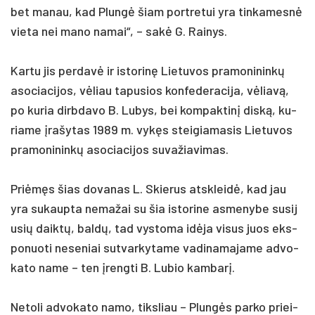
bet ma­nau, kad Plungė šiam po­rtre­tui yra tin­ka­mesnė
vie­ta nei ma­no na­mai“, – sakė G. Rai­nys.
Kar­tu jis per­davė ir is­to­rinę Lie­tu­vos pra­mo­ni­ninkų
aso­cia­ci­jos, vėliau ta­pu­sios kon­fe­de­ra­ci­ja, vėliavą,
po ku­ria dirb­da­vo B. Lu­bys, bei kom­pak­tinį diską, ku­
ria­me įra­šy­tas 1989 m. vykęs stei­gia­ma­sis Lie­tu­vos
pra­mo­ni­ninkų aso­cia­ci­jos su­va­žia­vi­mas.
Priėmęs šias do­va­nas L. Skie­rus at­skleidė, kad jau
yra su­kaup­ta ne­ma­žai su šia is­to­ri­ne as­me­ny­be su­si­j
u­sių daiktų, baldų, tad vys­to­ma idė­ja vi­sus juos eks­
po­nuo­ti ne­se­niai su­tvar­ky­ta­me va­di­na­ma­ja­me ad­vo­
ka­to na­me – ten įreng­ti B. Lu­bio kam­barį.
Ne­to­li ad­vo­ka­to na­mo, tiks­liau – Plungės par­ko priei­