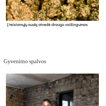
Į tei­sia­mų­jų suo­lą at­ve­dė drau­go vai­šin­gu­mas
Gyvenimo spalvos