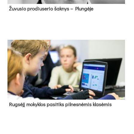
Žu­vu­sio pro­diu­se­rio šak­nys – Plun­gė­je
Rug­sė­jį mo­kyk­los pa­si­tiks pil­nes­nė­mis kla­sė­mis