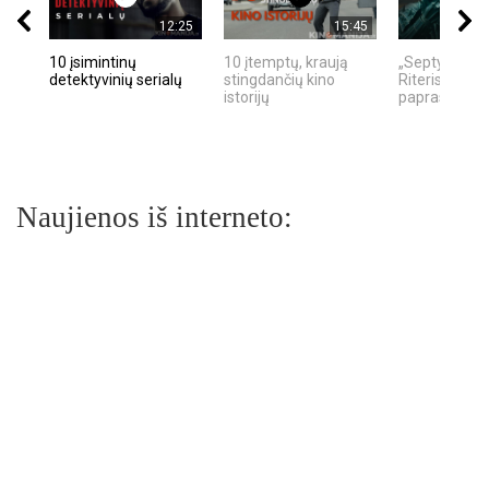
12:25
15:45
10 įsimintinų
10 įtemptų, kraują
„Septynių Ka
detektyvinių serialų
stingdančių kino
Riteris" – kai
istorijų
paprastumas
Naujienos iš interneto: