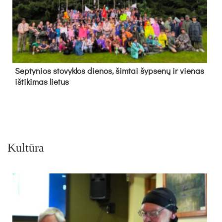
Sep­ty­nios sto­vyk­los die­nos, šim­tai šyp­se­nų ir vie­nas
iš­ti­ki­mas lie­tus
Kultūra