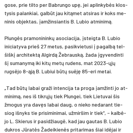
go­se, prie til­to per Bab­run­go upę, jei ap­lin­kybės klos­
ty­sis pa­lan­kiai, galbūt jau kitą­met at­si­ras ir koks me­
ni­nis ob­jek­tas, įam­žin­sian­tis B. Lu­bio at­mi­nimą.
Plungės pra­mo­ni­ninkų aso­cia­ci­ja, įsteig­ta B. Lu­bio
ini­cia­ty­va prie­š 27 me­tus, pa­si­kvie­tu­si į pa­galbą tel­
šiškį ar­chi­tektą Al­girdą Žeb­rauską, ža­da įgy­ven­din­ti
šį su­ma­nymą iki kitų metų ru­dens, mat 2023-ųjų
rugsė­jo 8-ąją B. Lu­biui būtų su­ėję 85-eri me­tai.
„Tad būtų la­bai gra­ži in­ten­ci­ja ta pro­ga įam­žin­ti jo at­
mi­nimą, nes iš tikrųjų tiek Plun­gei, tiek Lie­tu­vai šis
žmo­gus yra davęs la­bai daug, o nie­ko ne­da­rant tie­
siog iš­nyks tie pri­si­mi­ni­mai, už­mir­šim ir tiek“, – kalbė­
jo L. Skie­rus ir pa­si­džiaugė, kad jau gau­tas B. Lu­bio
duk­ros Jūratės Ža­dei­kienės pri­ta­ri­mas šiai idė­jai ir