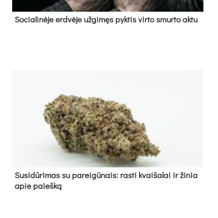
So­cia­li­nė­je erd­vė­je už­gi­męs pyk­tis vir­to smur­to ak­tu
Su­si­dū­ri­mas su pa­rei­gū­nais: ras­ti kvai­ša­lai ir ži­nia
apie paieš­ką