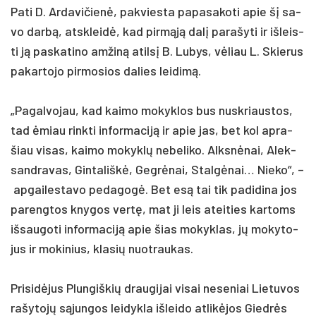
Pa­ti D. Ar­da­vi­čienė, pa­kvies­ta pa­pa­sa­ko­ti apie šį sa­
vo darbą, atskleidė, kad pirmąją dalį pa­ra­šy­ti ir iš­leis­
ti ją pa­ska­ti­no am­žiną atilsį B. Lu­bys, vėliau L. Skie­rus
pa­kar­to­jo pir­mo­sios da­lies lei­dimą.
„Pa­gal­vo­jau, kad kai­mo mo­kyk­los bus nu­skriaus­tos,
tad ėmiau rink­ti in­for­ma­ciją ir apie jas, bet kol ap­ra­
šiau vi­sas, kai­mo mo­kyklų ne­be­li­ko. Alksnė­nai, Alek­
sand­ra­vas, Gin­ta­liškė, Gegrė­nai, Stalgė­nai… Nie­ko“, –
ap­gai­les­ta­vo pe­da­gogė. Bet esą tai tik pa­di­di­na jos
pa­reng­tos kny­gos vertę, mat ji leis atei­ties kar­toms
iš­sau­go­ti in­for­ma­ciją apie šias mo­kyk­las, jų mo­ky­to­
jus ir mo­ki­nius, kla­sių nuo­trau­kas.
Pri­sidė­jus Plun­giš­kių drau­gi­jai vi­sai ne­se­niai Lie­tu­vos
ra­šy­tojų sąjun­gos lei­dyk­la iš­lei­do at­likė­jos Giedrės