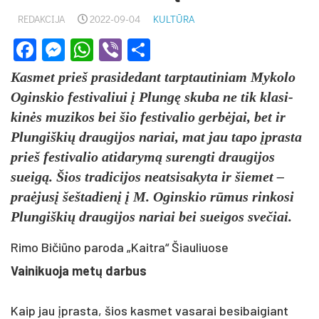
REDAKCIJA
2022-09-04
KULTŪRA
Facebook
Messenger
WhatsApp
Viber
Share
Kas­met prie­š pra­si­de­dant tarp­tau­ti­niam My­ko­lo
Ogins­kio fes­ti­va­liui į Plungę sku­ba ne tik kla­si­
kinės mu­zi­kos bei šio fes­ti­va­lio gerbė­jai, bet ir
Plun­giš­kių drau­gi­jos na­riai, mat jau ta­po įpras­ta
prie­š fes­ti­va­lio ati­da­rymą su­reng­ti drau­gi­jos
sueigą. Šios tra­di­ci­jos neat­si­sa­ky­ta ir šie­met –
pra­ėjusį šeš­ta­dienį į M. Ogins­kio rūmus rin­ko­si
Plun­giš­kių drau­gi­jos na­riai bei suei­gos sve­čiai.
Rimo Bičiūno paroda „Kaitra“ Šiauliuose
Vai­ni­kuo­ja metų dar­bus
Kaip jau įpras­ta, šios kas­met va­sa­rai be­si­bai­giant