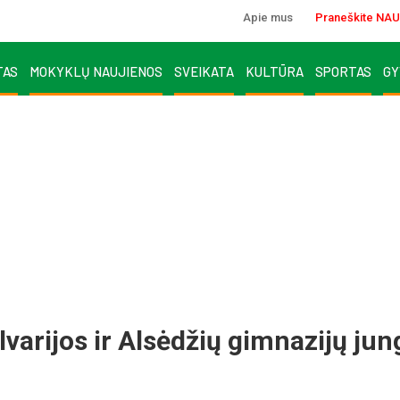
Apie mus
Praneškite NAU
TAS
MOKYKLŲ NAUJIENOS
SVEIKATA
KULTŪRA
SPORTAS
GY
varijos ir Alsėdžių gimnazijų ju