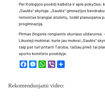
Per Kolegijos posėdį kalbėta ir apie pokyčius,
„Saulės“ skyriuje. „Saulės“ gimnazijos bendrabut
remontas brangiai atsieitų, todėl planuojama pal
progimnaziją.
Pirmas žingsnis rengiantis skyriaus uždarymui
Likusieji mokiniai, kurie jau mokosi „Saulės“ s
taip pat turi pritarti Taryba, tačiau prieš tai p
sporto komiteto posėdyje.
Facebook
Messenger
WhatsApp
Viber
Share
Rekomenduojami video: