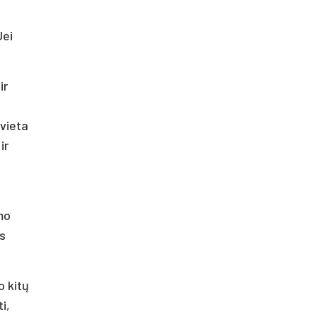
Jei
ir
 vieta
ir
mo
ės
o kitų
i,