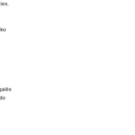
ies.
iko
galės
odo