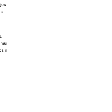
ijos
os
s.
imui
s ir