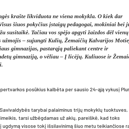
ngės krašte likviduota ne viena mokykla. O kiek dar
 Visus šiuos pokyčius įstaigų pedagogai, mokiniai bei j
žu susitaikė. Tačiau vos spėjo apgyti žaizdos dėl vienų
s užmojis – sujungti Kulių, Žemaičių Kalvarijos Moti
aus gimnazijas, pastarąją paliekant centre ir
adetų gimnaziją, o vėliau – Į licėjų. Kuliuose ir Žemai
i.
o pertvarkos posūkius kalbėta per sausio 24-ąją vykusį Pl
 Savivaldybės tarybai palaiminus trijų mokyklų tuoktuves,
Rimeikis, tarsi užbėgdamas už akių, pareiškė, kad toks
nį ugdymą visose tokį išsilavinimą šiuo metu teikiančiose r