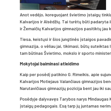
Anot vedėjo, koreguojant švietimo įstaigų tinklą
Kalvarijos ir Alsėdžių. Tai turėtų būti padaryta
ir Žemaičių Kalvarijos gimnazijos pasitiktų jau k
Tiesa, keistųsi ir šios jungtinės įstaigos pavad
gimnazija, o vėliau jai, tikimasi, būtų suteiktas
tam būtinas Švietimo, mokslo ir sporto minister
Mokytojai baiminasi atleidimo
Kaip per posėdį patikino G. Rimeikis, apie suju
Kalvarijos Motiejaus Valančiaus gimnazijos ben
Narutavičiaus gimnazijų pozicija bent jau iki s
Posėdyje dalyvavęs Tarybos narys Mindaugas Ka
įstaigų pedagogais. Esą tarp jų juntamas nerim