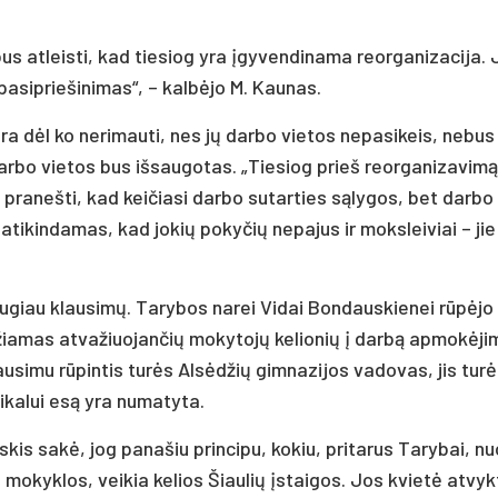
us atleisti, kad tiesiog yra įgyvendinama reorganizacija. 
 pasipriešinimas“, – kalbėjo M. Kaunas.
a dėl ko nerimauti, nes jų darbo vietos nepasikeis, nebus 
rbo vietos bus išsaugotas. „Tiesiog prieš reorganizavimą
 pranešti, kad keičiasi darbo sutarties sąlygos, bet darbo
patikindamas, kad jokių pokyčių nepajus ir moksleiviai – jie 
augiau klausimų. Tarybos narei Vidai Bondauskienei rūpėjo
džiamas atvažiuojančių mokytojų kelionių į darbą apmokėji
ausimu rūpintis turės Alsėdžių gimnazijos vadovas, jis tur
ikalui esą yra numatyta.
kis sakė, jog panašiu principu, kokiu, pritarus Tarybai, nu
 mokyklos, veikia kelios Šiaulių įstaigos. Jos kvietė atvykt