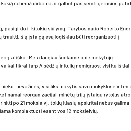
al kokią schemą dirbama, ir galbūt pasisemti gerosios patirt
, pasigirdo ir kitokių siūlymų. Tarybos nario Roberto Endr
traukti, šią įstaigą esą logiškiau būti reorganizuoti į
 geografiškai. Mes daugiau šnekame apie mokytojų
 vaikai tikrai tarp Alsėdžių ir Kulių nemigruos, visi kuliškiai
niekur nevažinės, visi liks mokytis savo mokyklose ir ten 
a ketinamai reorganizacijai, minėtų trijų įstaigų rytojus atr
inkti po 21 moksleivį, tokių klasių apskritai nebus galima
džiama komplektuoti esant vos 12 moksleivių.