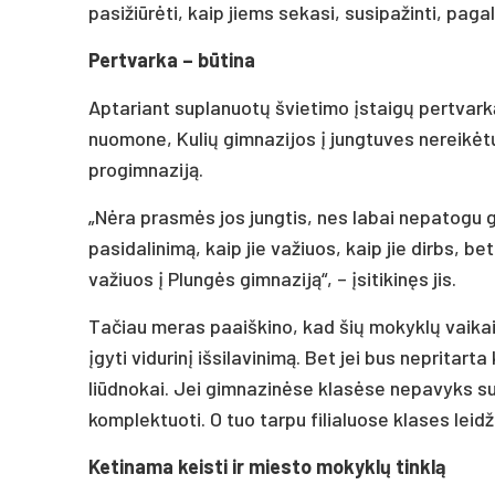
pasižiūrėti, kaip jiems sekasi, susipažinti, pag
Pertvarka – būtina
Aptariant suplanuotų švietimo įstaigų pertvarką
nuomone, Kulių gimnazijos į jungtuves nereikėtų 
progimnaziją.
„Nėra prasmės jos jungtis, nes labai nepatogu
pasidalinimą, kaip jie važiuos, kaip jie dirbs, bet
važiuos į Plungės gimnaziją“, – įsitikinęs jis.
Tačiau meras paaiškino, kad šių mokyklų vaikai 
įgyti vidurinį išsilavinimą. Bet jei bus nepritart
liūdnokai. Jei gimnazinėse klasėse nepavyks sur
komplektuoti. O tuo tarpu filialuose klases lei
Ketinama keisti ir miesto mokyklų tinklą