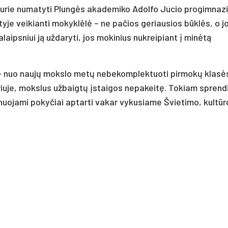
 kurie numatyti Plungės akademiko Adolfo Jucio progimnaz
yje veikianti mokyklėlė – ne pačios geriausios būklės, o j
aipsniui ją uždaryti, jos mokinius nukreipiant į minėtą
, – nuo naujų mokslo metų nebekomplektuoti pirmokų klasė
kyriuje, mokslus užbaigtų įstaigos nepakeitę. Tokiam sprend
lanuojami pokyčiai aptarti vakar vykusiame Švietimo, kultūro