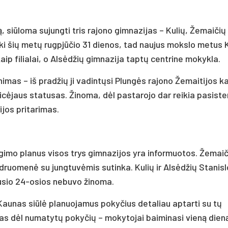
, siūloma sujungti tris rajono gimnazijas – Kulių, Žemaičių
 iki šių metų rugpjūčio 31 dienos, tad naujus mokslo metus 
aip filialai, o Alsėdžių gimnazija taptų centrine mokykla.
inimas – iš pradžių ji vadintųsi Plungės rajono Žemaitijos 
 licėjaus statusas. Žinoma, dėl pastarojo dar reikia pasiste
ijos pritarimas.
ngimo planus visos trys gimnazijos yra informuotos. Žemaič
druomenė su jungtuvėmis sutinka. Kulių ir Alsėdžių Stanis
ausio 24-osios nebuvo žinoma.
unas siūlė planuojamus pokyčius detaliau aptarti su tų
as dėl numatytų pokyčių – mokytojai baiminasi vieną dien