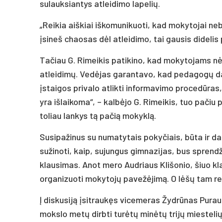
sulauksiantys atleidimo lapelių.
„Reikia aiškiai iškomunikuoti, kad mokytojai neb
įsineš chaosas dėl atleidimo, tai gausis didelis
Tačiau G. Rimeikis patikino, kad mokytojams nėr
atleidimų. Vedėjas garantavo, kad pedagogų da
įstaigos privalo atlikti informavimo procedūras,
yra išlaikoma“, – kalbėjo G. Rimeikis, tuo pačiu 
toliau lankys tą pačią mokyklą.
Susipažinus su numatytais pokyčiais, būta ir d
sužinoti, kaip, sujungus gimnazijas, bus spren
klausimas. Anot mero Audriaus Klišonio, šiuo kl
organizuoti mokytojų pavežėjimą. O lėšų tam re
Į diskusiją įsitraukęs vicemeras Žydrūnas Puraus
mokslo metų dirbti turėtų minėtų trijų miestelių