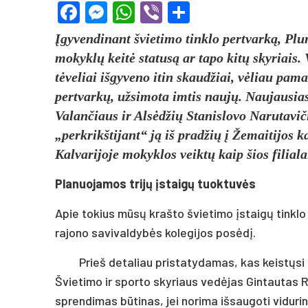
Facebook
Messenger
WhatsApp
Viber
Share
Įgyvendinant švietimo tinklo pertvarką, Plu
mokyklų keitė statusą ar tapo kitų skyriais.
tėveliai išgyveno itin skaudžiai, vėliau pama
pertvarkų, užsimota imtis naujų. Naujausia
Valančiaus ir Alsėdžių Stanislovo Narutaviči
„perkrikštijant“ ją iš pradžių į Žemaitijos k
Kalvarijoje mokyklos veiktų kaip šios filiala
Planuojamos trijų įstaigų tuoktuvės
Apie tokius mūsų krašto švietimo įstaigų tinkl
rajono savivaldybės kolegijos posėdį.
Prieš detaliau pristatydamas, kas keistųsi
Švietimo ir sporto skyriaus vedėjas Gintautas 
sprendimas būtinas, jei norima išsaugoti viduri