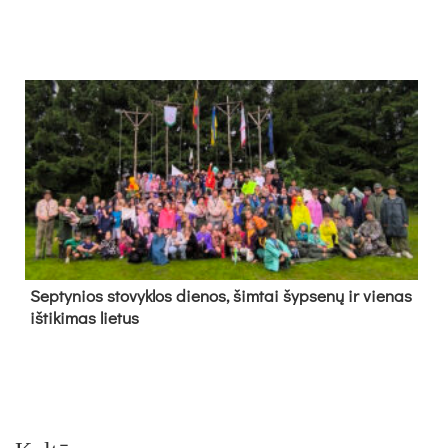
Sep­ty­nios sto­vyk­los die­nos, šim­tai šyp­se­nų ir vie­nas
iš­ti­ki­mas lie­tus