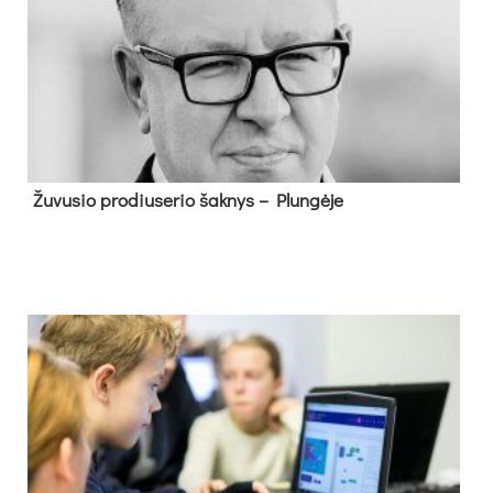
Žu­vu­sio pro­diu­se­rio šak­nys – Plun­gė­je