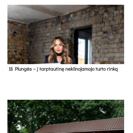
Iš Plungės – į tarptautinę nekilnojamojo turto rinką