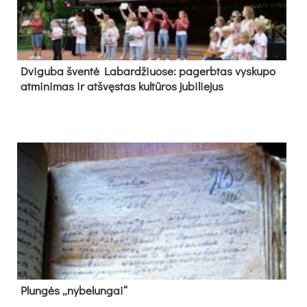
Dvi­gu­ba šven­tė La­bar­džiuo­se: pa­gerb­tas vys­ku­po
at­mi­ni­mas ir at­švęs­tas kul­tū­ros ju­bi­lie­jus
Plun­gės „ny­be­lun­gai“