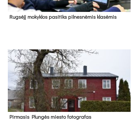
Rug­sė­jį mo­kyk­los pa­si­tiks pil­nes­nė­mis kla­sė­mis
Pir­ma­sis Plun­gės mies­to fo­tog­ra­fas