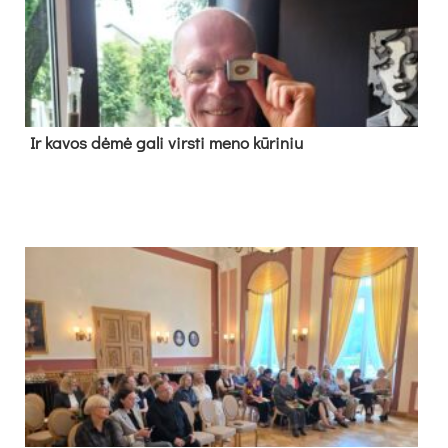
Ir ka­vos dė­mė ga­li virs­ti me­no kū­ri­niu