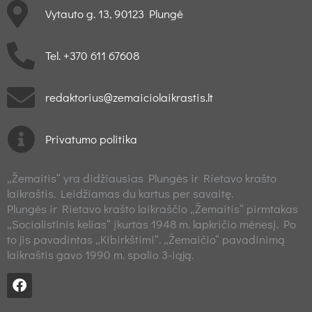
Vytauto g. 13, 90123 Plungė
Tel. +370 611 67608
redaktorius@zemaiciolaikrastis.lt
Privatumo politika
„Žemaitis“ yra didžiausias Plungės ir Rietavo krašto
laikraštis. Leidžiamas du kartus per savaitę.
Plungės ir Rietavo krašto laikraščio „Žemaitis“ pirmtakas
„Socialistinis kelias“ įkurtas 1948 m. lapkričio mėnesį. Po
to jis pavadintas „Kibirkštimi“. „Žemaičio“ pavadinimą
laikraštis gavo 1990 m. spalio 3-iąją.