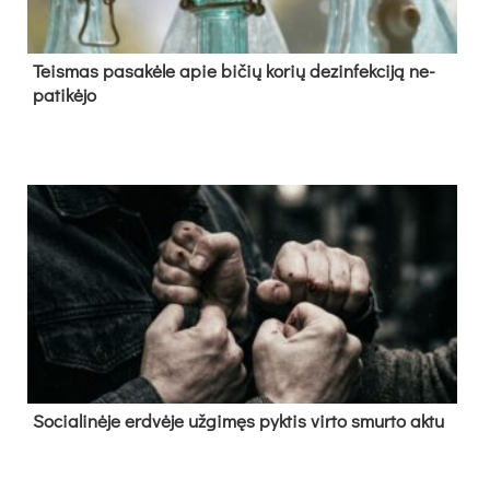
Teis­mas pa­sa­kė­le apie bi­čių ko­rių de­zin­fek­ci­ją ne­
pa­ti­kė­jo
So­cia­li­nė­je erd­vė­je už­gi­męs pyk­tis vir­to smur­to ak­tu