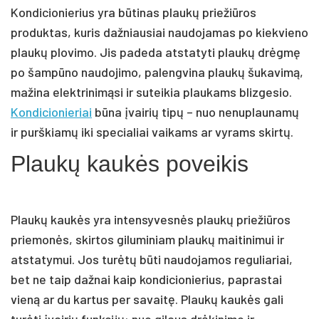
Kondicionierius yra būtinas plaukų priežiūros
produktas, kuris dažniausiai naudojamas po kiekvieno
plaukų plovimo. Jis padeda atstatyti plaukų drėgmę
po šampūno naudojimo, palengvina plaukų šukavimą,
mažina elektrinimąsi ir suteikia plaukams blizgesio.
Kondicionieriai
būna įvairių tipų – nuo nenuplaunamų
ir purškiamų iki specialiai vaikams ar vyrams skirtų.
Plaukų kaukės poveikis
Plaukų kaukės yra intensyvesnės plaukų priežiūros
priemonės, skirtos giluminiam plaukų maitinimui ir
atstatymui. Jos turėtų būti naudojamos reguliariai,
bet ne taip dažnai kaip kondicionierius, paprastai
vieną ar du kartus per savaitę. Plaukų kaukės gali
turėti įvairių funkcijų: nuo gilaus drėkinimo ir