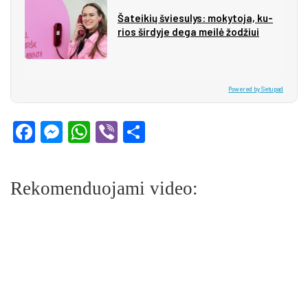
Ša­tei­kių švie­su­lys: mo­ky­to­ja, ku­
rios šir­dy­je de­ga mei­lė žo­džiui
Powered by Setupad
Facebook
Messenger
WhatsApp
Viber
Share
Rekomenduojami video: