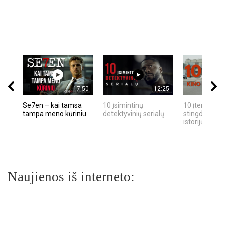
17:50
12:25
Se7en – kai tamsa
10 įsimintinų
10 įtemptų, k
tampa meno kūriniu
detektyvinių serialų
stingdančių k
istorijų
Naujienos iš interneto: