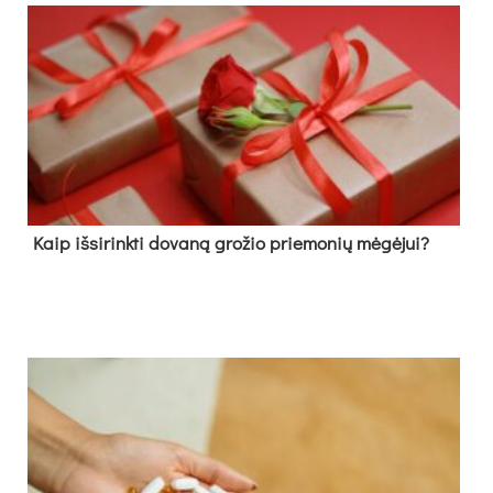
Kaip išsirinkti dovaną grožio priemonių mėgėjui?