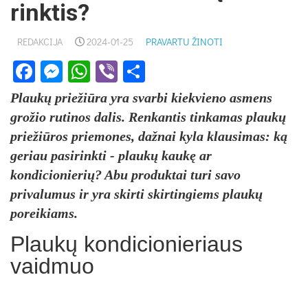
rinktis?
REDAKCIJA
2024-01-25
PRAVARTU ŽINOTI
Facebook
Messenger
WhatsApp
Viber
Share
Plaukų priežiūra yra svarbi kiekvieno asmens
grožio rutinos dalis. Renkantis tinkamas plaukų
priežiūros priemones, dažnai kyla klausimas: ką
geriau pasirinkti - plaukų kaukę ar
kondicionierių? Abu produktai turi savo
privalumus ir yra skirti skirtingiems plaukų
poreikiams.
Plaukų kondicionieriaus
vaidmuo