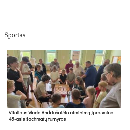
Sportas
Vi­ta­liaus Vla­do And­riu­šai­čio at­mi­ni­mą įpras­mi­no
45-asis šach­ma­tų tur­ny­ras