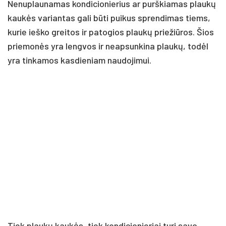
Nenuplaunamas kondicionierius ar purškiamas plaukų
kaukės variantas gali būti puikus sprendimas tiems,
kurie ieško greitos ir patogios plaukų priežiūros. Šios
priemonės yra lengvos ir neapsunkina plaukų, todėl
yra tinkamos kasdieniam naudojimui.
Tiek plaukų kaukės, tiek kondicionieriai turi savo