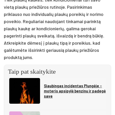
vietą plaukų priežiūros rutinoje. Pasirinkimas
priklauso nuo individualių plaukų poreikių ir norimo
poveikio. Reguliariai naudojant tinkamai parinktą
plaukų kaukę ar kondicionierių, galima gerokai
pagerinti plaukų sveikatą, išvaizdą ir bendrą būklę.
Atkreipkite dėmesį į plaukų tipą ir poreikius, kad
galėtumėte išsirinkti geriausią plaukų priežiūros
produktą jums.
Taip pat skaitykite
Siau­bin­gas in­ci­den­tas Plun­gė­je –
mo­te­ris ap­si­py­lė ben­zi­nu ir pa­de­gė
sa­ve