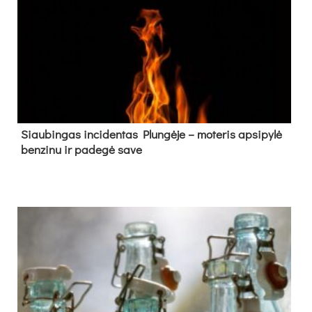
Siau­bin­gas in­ci­den­tas Plun­gė­je – mo­te­ris ap­si­py­lė
ben­zi­nu ir pa­de­gė sa­ve