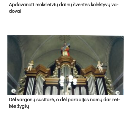
Ap­do­va­no­ti moks­lei­vių dai­nų šven­tės ko­lek­ty­vų va­
do­vai
Dėl var­go­nų su­si­ta­rė, o dėl pa­ra­pi­jos na­mų dar rei­
kės žy­gių