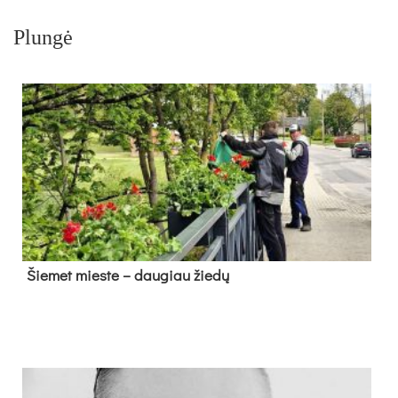
Plungė
Šie­met mies­te – dau­giau žie­dų