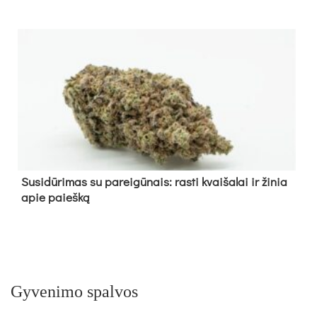
Su­si­dū­ri­mas su pa­rei­gū­nais: ras­ti kvai­ša­lai ir ži­nia
apie paieš­ką
Gyvenimo spalvos