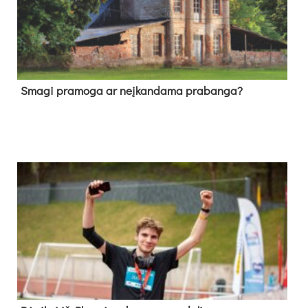
Sma­gi pra­mo­ga ar neį­kan­da­ma pra­ban­ga?