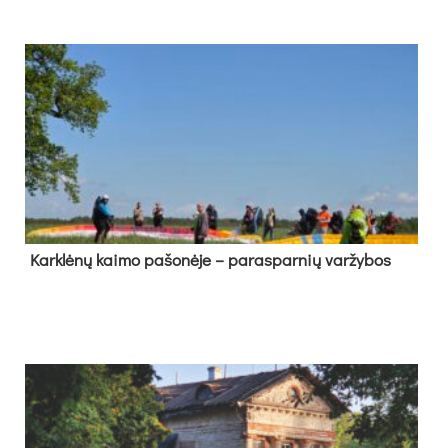
Kark­lė­nų kai­mo pa­šo­nė­je – pa­ras­par­nių var­žy­bos