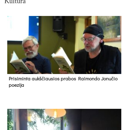
Kultūra
Pri­si­min­ta aukš­čiau­sios pra­bos Rai­mon­do Jo­nu­čio
poe­zi­ja