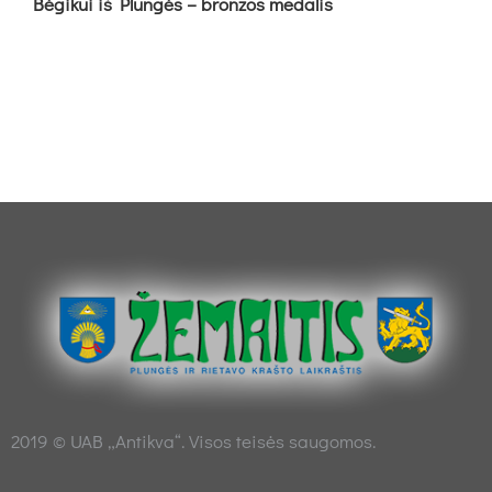
Bė­gi­kui iš Plun­gės – bron­zos me­da­lis
2019 © UAB „Antikva“. Visos teisės saugomos.