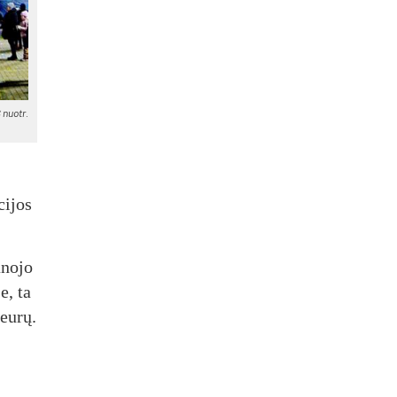
nuo­tr.
ci­jos
­no­jo
e, ta
 eu­rų.