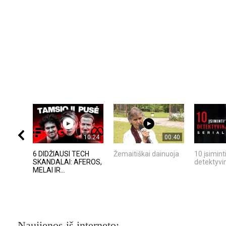
10:24
00:40
6 DIDŽIAUSI TECH
Žemaitiškai dainuoja
10 įsimint
SKANDALAI: AFEROS,
detektyvin
MELAI IR...
Naujienos iš interneto: