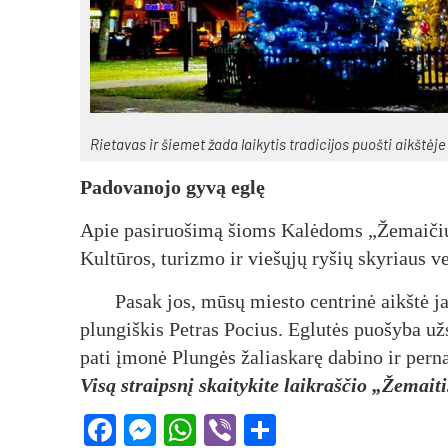
Rie­ta­vas ir šie­met ža­da lai­ky­tis tra­di­ci­jos puoš­ti aikš­t
Pa­do­va­no­jo gy­vą eg­lę
Apie pa­si­ruo­ši­mą šioms Ka­lė­doms „Že­mai­čiui“ 
Kul­tū­ros, tu­riz­mo ir vie­šų­jų ry­šių sky­riaus ve
Pa­sak jos, mū­sų mies­to cent­ri­nė aikš­tė jau
plun­giš­kis Pet­ras Po­cius. Eg­lu­tės puo­šy­ba u
pa­ti įmo­nė Plun­gės ža­lias­ka­rę da­bi­no ir per­na
Visą straipsnį skaitykite laikraščio „Žemait
Facebook
Messenger
WhatsApp
Viber
Share