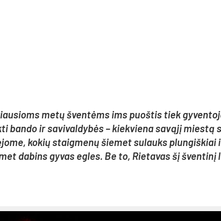
a­žiau­sioms me­tų šven­tėms ims puoš­tis tiek gy­ven­to­j
­ti ban­do ir sa­vi­val­dy­bės – kiek­vie­na sa­vą­jį mies­tą
mė­jo­me, ko­kių staig­me­nų šie­met su­lauks plun­giš­kiai i
­met da­bins gy­vas eg­les. Be to, Rie­ta­vas šį šven­ti­nį 