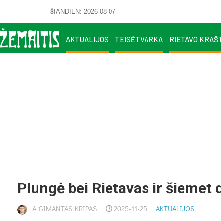
ŠIANDIEN: 2026-08-07
AKTUALIJOS
TEISĖTVARKA
RIETAVO KRAŠ
Plun­gė bei Rie­ta­vas ir šie­met d
ALGIMANTAS KRIPAS
2025-11-25
AKTUALIJOS