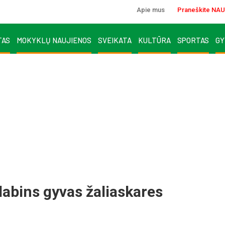
Apie mus
Praneškite NAU
TAS
MOKYKLŲ NAUJIENOS
SVEIKATA
KULTŪRA
SPORTAS
GY
a­bins gy­vas ža­lias­ka­res