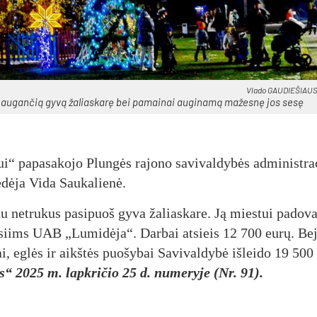
Vla­do GAU­DIE­ŠIAUS 
ė­je au­gan­čią gy­vą ža­lias­ka­rę bei pa­mai­nai au­gi­na­mą ma­žes­nę jos se­sę
pa­pa­sa­ko­jo Plun­gės ra­jo­no sa­vi­val­dy­bės ad­mi­nist­ra­
­dė­ja Vi­da Sau­ka­lie­nė.
 ne­tru­kus pa­si­puoš gy­va ža­lias­ka­re. Ją mies­tui pa­do­va
ž­siims UAB „Lu­mi­dė­ja“. Dar­bai at­sieis 12 700 eu­rų. Be­j
i, eg­lės ir aikš­tės puo­šy­bai Sa­vi­val­dy­bė iš­lei­do 19 500
is“ 2025 m. lapkričio 25 d. numeryje (Nr. 91).