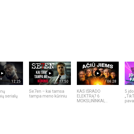
12:25
17:50
06:28
inų
Se7en – kai tamsa
KAS IŠRADO
5 įd
ių serialų
tampa meno kūriniu
ELEKTRĄ? 6
„TikT
MOKSLININKAI,...
pavad