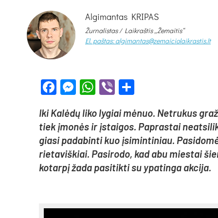
Algimantas KRIPAS
Žurnalistas / Laikraštis „Žemaitis“
El. paštas: algimantas@zemaiciolaikrastis.lt
Facebook
Messenger
WhatsApp
Viber
Share
Iki Ka­lė­dų li­ko ly­giai mė­nuo. Net­ru­kus gr
tiek įmo­nės ir įstai­gos. Pap­ras­tai neat­si­lik
gia­si pa­da­bin­ti kuo įsi­min­ti­niau. Pa­si­do­
rie­ta­viš­kiai. Pa­si­ro­do, kad abu mies­tai šie
ko­tar­pį ža­da pa­si­tik­ti su ypa­tin­ga ak­ci­ja.