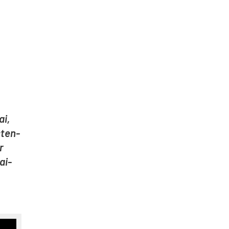
ai,
 sten­
r
lai­