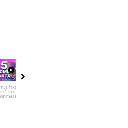
04:13
04:58
09:20
omūs faktai apie
4 Faktai apie
5 GALINGIAUSI
ok“: ką reiškia
Antarktidą
BRANDUOLINIAI
inimas ir ne tik
SPROGIMAI...