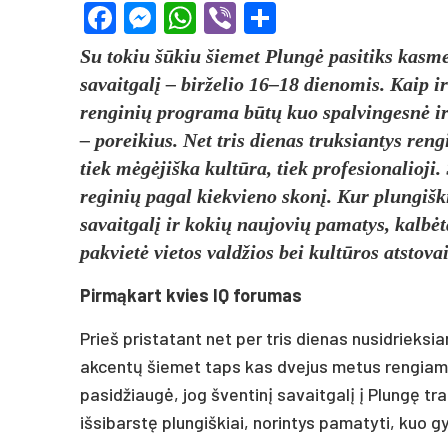
Facebook
Messenger
WhatsApp
Viber
Share
Su tokiu šūkiu šiemet Plungė pasitiks kasme
savaitgalį – birželio 16–18 dienomis. Kaip ir
renginių programa būtų kuo spalvingesnė ir 
– poreikius. Net tris dienas truksiantys rengi
tiek mėgėjiška kultūra, tiek profesionalioji
reginių pagal kiekvieno skonį. Kur plungiškia
savaitgalį ir kokių naujovių pamatys, kalbėt
pakvietė vietos valdžios bei kultūros atstovai
Pirmąkart kvies IQ forumas
Prieš pristatant net per tris dienas nusidrieks
akcentų šiemet taps kas dvejus metus rengiamas
pasidžiaugė, jog šventinį savaitgalį į Plungę tra
išsibarstę plungiškiai, norintys pamatyti, kuo 