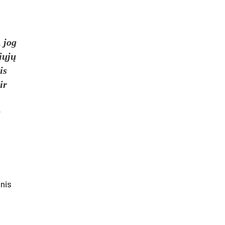
, jog
iųjų
is
ir
ą
nis