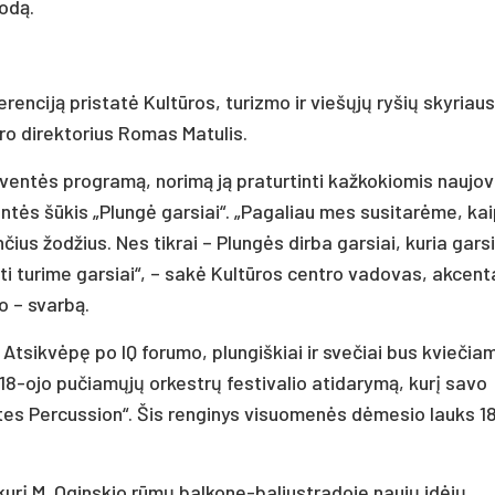
odą.
enciją pristatė Kultūros, turizmo ir viešųjų ryšių skyriaus
ro direktorius Romas Matulis.
ventės programą, norimą ją praturtinti kažkokiomis naujo
entės šūkis „Plungė garsiai“. „Pagaliau mes susitarėme, ka
ius žodžius. Nes tikrai – Plungės dirba garsiai, kuria garsi
sti turime garsiai“, – sakė Kultūros centro vadovas, akcen
o – svarbą.
 Atsikvėpę po IQ forumo, plungiškiai ir svečiai bus kviečiam
 18-ojo pučiamųjų orkestrų festivalio atidarymą, kurį savo
es Percussion“. Šis renginys visuomenės dėmesio lauks 1
 kurį M. Oginskio rūmų balkone-baliustradoje naujų idėjų