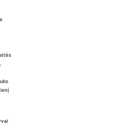
os
aitės
,
auko
ienį
yvai