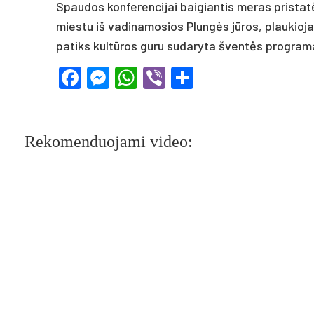
Spaudos konferencijai baigiantis meras pristat
miestu iš vadinamosios Plungės jūros, plaukioja
patiks kultūros guru sudaryta šventės programa
Facebook
Messenger
WhatsApp
Viber
Share
Rekomenduojami video: