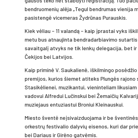
gausos teko net stabdyti registraciją. Tuo pači
bendruomenių alėja „Tegul bendrumas vienija mus
pasistengė vicemeras Žydrūnas Purauskis.
Kiek vėliau – 11 valandą – kaip įprastai vyks iš
metu bus atnaujinta bendradarbiavimo sutartis 
savaitgalį atvyks ne tik lenkų delegacija, bet ir
Čekijos bei Latvijos.
Kaip priminė V. Saukalienė, iškilmingo posėdžio
premijos, kurios šiemet atiteks Plungės rajono
Stasikėlienei, muzikantui, vieninteliam likusiam
vadovui Alfredui Lučinskui bei Žemaičių Kalva
muziejaus entuziastui Broniui Kleinauskui.
Miesto šventė neįsivaizduojama ir be šventinės 
orkestrų festivalio dalyvių eisenos, kuri dar pr
bei Dariaus ir Girėno gatvėmis.