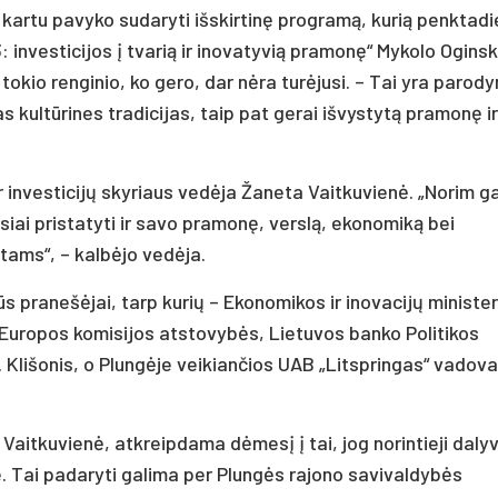
 kartu pavyko sudaryti išskirtinę programą, kurią penktadi
: investicijos į tvarią ir inovatyvią pramonę“ Mykolo Oginsk
tokio renginio, ko gero, dar nėra turėjusi. – Tai yra parod
 kultūrines tradicijas, taip pat gerai išvystytą pramonę i
r investicijų skyriaus vedėja Žaneta Vaitkuvienė. „Norim ga
rsiai pristatyti ir savo pramonę, verslą, ekonomiką bei
tams“, – kalbėjo vedėja.
s pranešėjai, tarp kurių – Ekonomikos ir inovacijų minister
 Europos komisijos atstovybės, Lietuvos banko Politikos
. Klišonis, o Plungėje veikiančios UAB „Litspringas“ vadov
. Vaitkuvienė, atkreipdama dėmesį į tai, jog norintieji daly
je. Tai padaryti galima per Plungės rajono savivaldybės