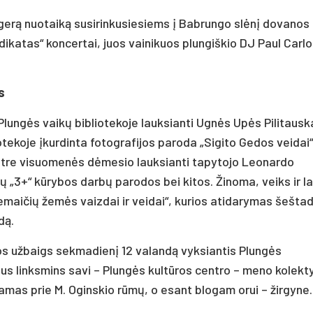
 gerą nuotaiką susirinkusiesiems į Babrungo slėnį dovanos
ikatas“ koncertai, juos vainikuos plungiškio DJ Paul Carl
s
lungės vaikų bibliotekoje lauksianti Ugnės Upės Pilitausk
otekoje įkurdinta fotografijos paroda „Sigito Gedos veidai“
entre visuomenės dėmesio lauksianti tapytojo Leonardo
kų „3+“ kūrybos darbų parodos bei kitos. Žinoma, veiks ir l
maičių žemės vaizdai ir veidai“, kurios atidarymas šeštad
dą.
iuos užbaigs sekmadienį 12 valandą vyksiantis Plungės
us linksmins savi – Plungės kultūros centro – meno kolekt
jamas prie M. Oginskio rūmų, o esant blogam orui – žirgyne.