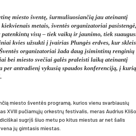
tinę miesto šventę, šurmuliuosiančią jau ateinantį
 kiekvienais metais, šventės organizatoriai pasistengė
patenkintų visų – tiek vaikų ir jaunimo, tiek suaugus
niai kvies užsukti į įvairias Plungės erdves, kur skleis
. Šventės organizatoriai žada daug įsimintinų renginių 
i bei miesto svečiai galės praleisti laiką ateinantį
a per antradienį vykusią spaudos konferenciją, į kuri
.
iančią miesto šventės programą, kurios vienu svarbiausių
 XVIII pučiamųjų orkestrų festivalis, meras Audrius Klišo
diciškai sugrįš šiuo metu po kitus miestus ar net šalis
gyvena jų gimtasis miestas.