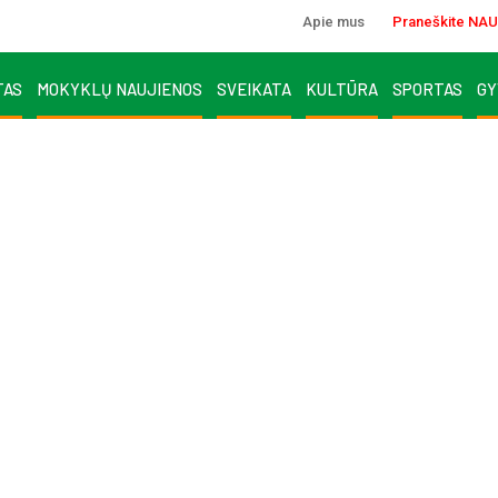
Apie mus
Praneškite NAU
TAS
MOKYKLŲ NAUJIENOS
SVEIKATA
KULTŪRA
SPORTAS
GY