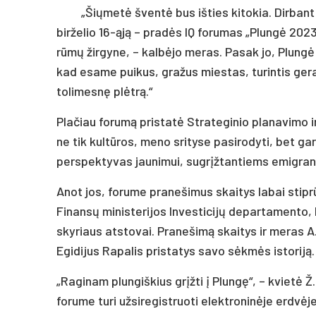
„Šiųmetė šventė bus išties kitokia. Dirbant
birželio 16-ąją – pradės IQ forumas „Plungė 2023
rūmų žirgyne, – kalbėjo meras. Pasak jo, Plungė 
kad esame puikus, gražus miestas, turintis geras
tolimesnę plėtrą.“
Plačiau forumą pristatė Strateginio planavimo i
ne tik kultūros, meno srityse pasirodyti, bet ga
perspektyvas jaunimui, sugrįžtantiems emigran
Anot jos, forume pranešimus skaitys labai stiprū
Finansų ministerijos Investicijų departamento,
skyriaus atstovai. Pranešimą skaitys ir meras A
Egidijus Rapalis pristatys savo sėkmės istoriją.
„Raginam plungiškius grįžti į Plungę“, – kvietė Ž
forume turi užsiregistruoti elektroninėje erdvė