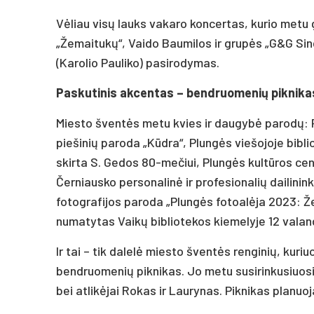
Vėliau visų lauks vakaro koncertas, kurio metu
„Žemaitukų“, Vaido Baumilos ir grupės „G&G Sind
(Karolio Pauliko) pasirodymas.
Paskutinis akcentas – bendruomenių piknika
Miesto šventės metu kvies ir daugybė parodų: P
piešinių paroda „Kūdra“, Plungės viešojoje bibli
skirta S. Gedos 80-mečiui, Plungės kultūros c
Černiausko personalinė ir profesionalių dailinin
fotografijos paroda „Plungės fotoalėja 2023: Že
numatytas Vaikų bibliotekos kiemelyje 12 valan
Ir tai – tik dalelė miesto šventės renginių, kur
bendruomenių piknikas. Jo metu susirinkusiuosi
bei atlikėjai Rokas ir Laurynas. Piknikas planuo