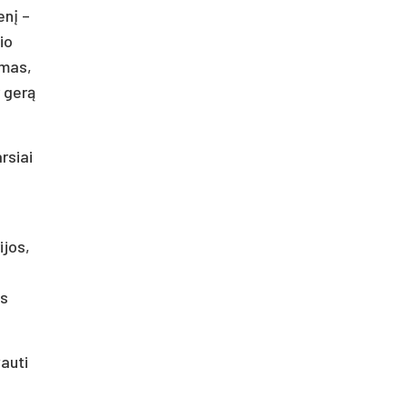
enį –
io
ymas,
r gerą
rsiai
ijos,
as
vauti