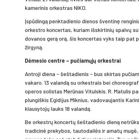
kamerinis orkestras NIKO.
Įspūdingą penktadienio dienos šventinę rengini
orkestro koncertas, kuriam išskirtinių spalvų s
dovanos gerą orą, šis koncertas vyks taip pat pr
žirgyną.
Dėmesio centre – pučiamųjų orkestrai
Antroji diena – šeštadienis – bus skirtas pučiam
vakaro. 13 valandą su orkestrais bei choreogr
operos solistas Merūnas Vitulskis. R. Matulis pa
plungiškis Egidijus Miknius, vadovaujantis Karin
klausytojų lauks 18 valandą.
Be orkestrų koncertų šeštadienio dieną netrūks 
tradicinė prekybos, tautodailės ir amatų mugė, ku