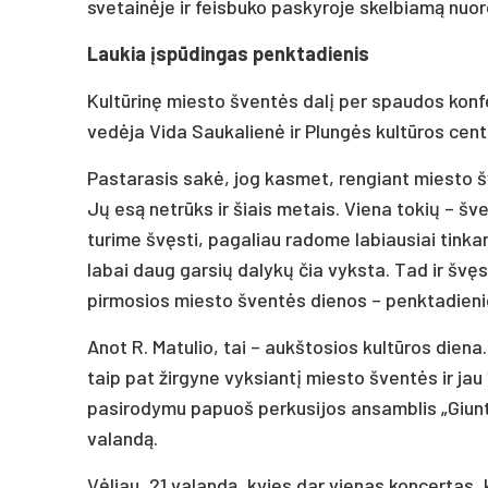
svetainėje ir feisbuko paskyroje skelbiamą nuor
Laukia įspūdingas penktadienis
Kultūrinę miesto šventės dalį per spaudos konfer
vedėja Vida Saukalienė ir Plungės kultūros cent
Pastarasis sakė, jog kasmet, rengiant miesto š
Jų esą netrūks ir šiais metais. Viena tokių – šv
turime švęsti, pagaliau radome labiausiai tinkanč
labai daug garsių dalykų čia vyksta. Tad ir švę
pirmosios miesto šventės dienos – penktadieni
Anot R. Matulio, tai – aukštosios kultūros diena.
taip pat žirgyne vyksiantį miesto šventės ir jau
pasirodymu papuoš perkusijos ansamblis „Giunt
valandą.
Vėliau, 21 valandą, kvies dar vienas koncertas,