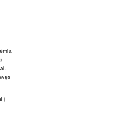
vėmis.
ip
ai,
tavęs
i į
8