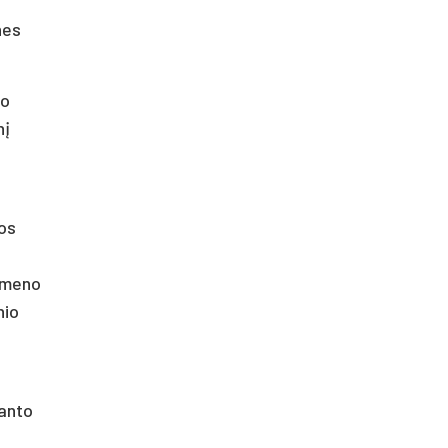
nes
io
nį
ros
“ meno
nio
ganto