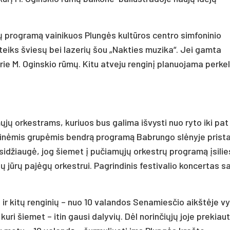
ų programą vainikuos Plungės kultūros centro simfoninio
uteiks šviesų bei lazerių šou „Nakties muzika“. Jei gamta
ie M. Oginskio rūmų. Kitu atveju renginį planuojama perkelt
ųjų orkestrams, kuriuos bus galima išvysti nuo ryto iki pat
afinėmis grupėmis bendrą programą Babrungo slėnyje prist
sidžiaugė, jog šiemet į pučiamųjų orkestrų programą įsilies
ių jūrų pajėgų orkestrui. Pagrindinis festivalio koncertas s
ir kitų renginių – nuo 10 valandos Senamiesčio aikštėje v
ri šiemet – itin gausi dalyvių. Dėl norinčiųjų joje prekiaut