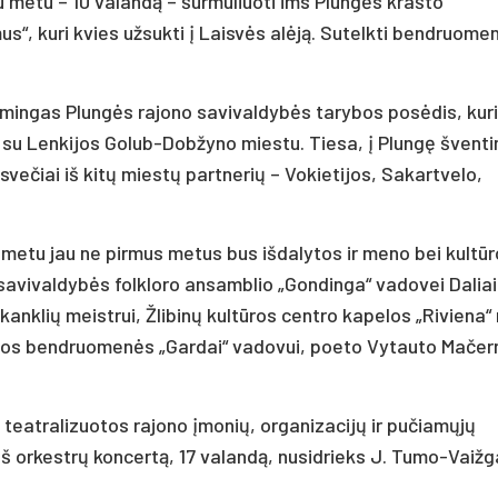
u metu – 10 valandą – šurmuliuoti ims Plungės krašto
“, kuri kvies užsukti į Laisvės alėją. Sutelkti bendruome
kilmingas Plungės rajono savivaldybės tarybos posėdis, kur
su Lenkijos Golub-Dobžyno miestu. Tiesa, į Plungę šventi
 svečiai iš kitų miestų partnerių – Vokietijos, Sakartvelo,
 metu jau ne pirmus metus bus išdalytos ir meno bei kultū
 savivaldybės folkloro ansamblio „Gondinga“ vadovei Daliai
 kanklių meistrui, Žlibinų kultūros centro kapelos „Riviena
rijos bendruomenės „Gardai“ vadovui, poeto Vytauto Mačer
teatralizuotos rajono įmonių, organizacijų ir pučiamųjų
ieš orkestrų koncertą, 17 valandą, nusidrieks J. Tumo-Vaiž