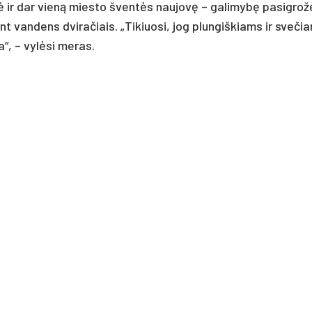
ė ir dar vieną miesto šventės naujovę – galimybę pasigrož
nt vandens dviračiais. „Tikiuosi, jog plungiškiams ir sveči
“, – vylėsi meras.