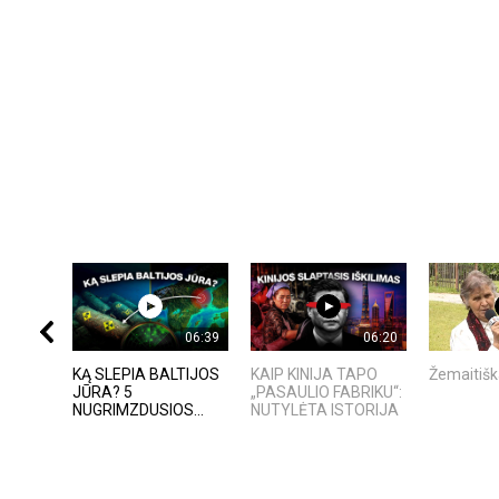
06:39
06:20
KĄ SLEPIA BALTIJOS
KAIP KINIJA TAPO
Žemaitišk
JŪRA? 5
„PASAULIO FABRIKU“:
NUGRIMZDUSIOS...
NUTYLĖTA ISTORIJA