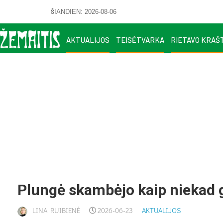
ŠIANDIEN: 2026-08-06
AKTUALIJOS
TEISĖTVARKA
RIETAVO KRAŠ
Plun­gė skam­bė­jo kaip nie­kad g
LINA RUIBIENĖ
2026-06-23
AKTUALIJOS