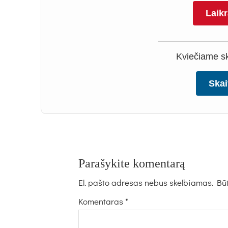
Laik
Kviečiame ska
Skai
Parašykite komentarą
El. pašto adresas nebus skelbiamas.
Būt
Komentaras
*