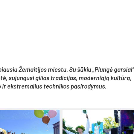
iau­siu Že­mai­ti­jos mies­tu. Su šū­kiu „Plun­gė gar­siai“
 su­jun­gu­si gi­lias tra­di­ci­jas, mo­der­nią­ją kul­tū­rą,
 ir ekst­re­ma­lius tech­ni­kos pa­si­ro­dy­mus.