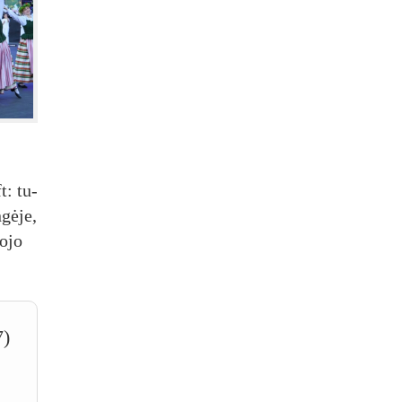
ft: tu­
gė­je,
o­jo
7)