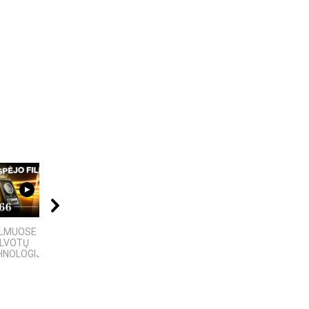
09:20
10:24
02:52
ILMUOSE
6 DIDŽIAUSI TECH
Klaipedos apsk. -
ALVOTŲ
SKANDALAI: AFEROS,
Kalotes ežeras -
NOLOGIJŲ,...
MELAI IR...
Pajūrio regioninis...