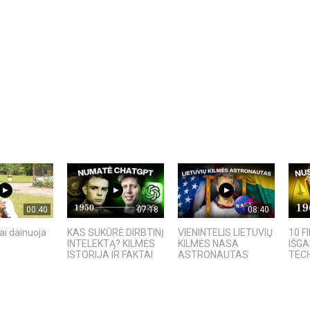
00:40
07:18
08:40
ai dainuoja
KAS SUKŪRĖ DIRBTINĮ
VIENINTELIS LIETUVIŲ
10 F
INTELEKTĄ? KILMĖS
KILMĖS NASA
IŠG
ISTORIJA IR FAKTAI
ASTRONAUTAS
TECH