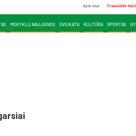
Apie mus
Praneškite NAU
TAS
MOKYKLŲ NAUJIENOS
SVEIKATA
KULTŪRA
SPORTAS
GY
ar­siai