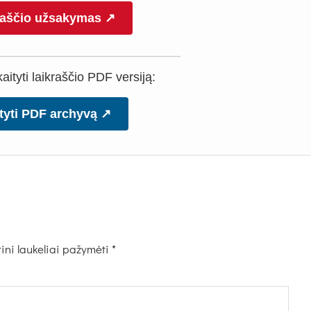
raščio užsakymas ↗
ityti laikraščio PDF versiją:
tyti PDF archyvą ↗
ini laukeliai pažymėti
*