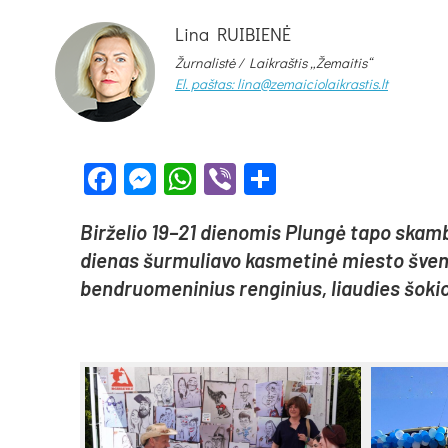
Lina RUIBIENĖ
Žurnalistė /
Laikraštis „Žemaitis“
El. paštas: lina@zemaiciolaikrastis.lt
Facebook
Messenger
WhatsApp
Viber
Share
Bir­že­lio 19–21 die­no­mis Plun­gė ta­po skam­b
die­nas šur­mu­lia­vo kas­me­ti­nė mies­to šven­tė,
bend­ruo­me­ni­nius ren­gi­nius, liau­dies šo­kio