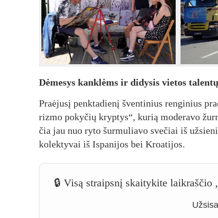
Dė­me­sys kank­lėms ir di­dy­sis vie­tos ta­len­t
Praė­ju­sį penk­ta­die­nį šven­ti­nius ren­gi­nius pra­
riz­mo po­ky­čių kryp­tys“, ku­rią mo­de­ra­vo žur­na
čia jau nuo ry­to šur­mu­lia­vo sve­čiai iš už­sie­ni
ko­lek­ty­vai iš Is­pa­ni­jos bei Kroa­ti­jos.
🔒 Visą straipsnį skaitykite laikrašči
Užsisak