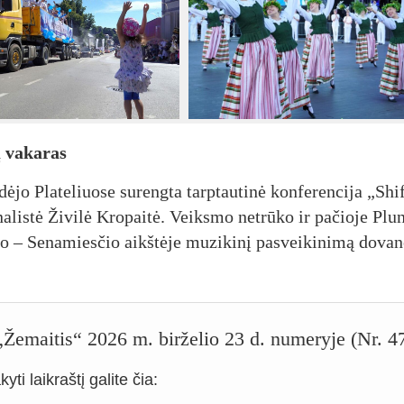
ų va­ka­ras
dė­jo Pla­te­liuo­se su­reng­ta tarp­tau­ti­nė kon­fe­ren­ci­ja „Shi
­lis­tė Ži­vi­lė Kro­pai­tė. Veiks­mo ne­trū­ko ir pa­čio­je Plun­
o – Se­na­mies­čio aikš­tė­je mu­zi­ki­nį pa­svei­ki­ni­mą do­va­n
o „Žemaitis“ 2026 m. birželio 23 d. numeryje (Nr. 4
yti laikraštį galite čia: