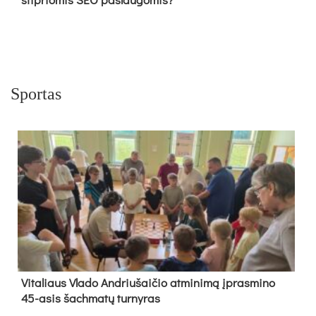
Sportas
Vi­ta­liaus Vla­do And­riu­šai­čio at­mi­ni­mą įpras­mi­no
45-asis šach­ma­tų tur­ny­ras