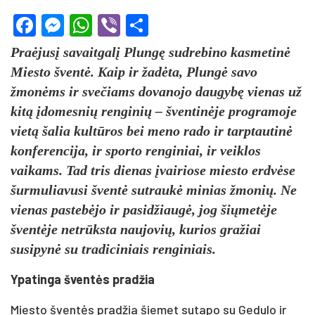
Facebook
Messenger
WhatsApp
Viber
Share
Praėjusį savaitgalį Plungę sudrebino kasmetinė
Miesto šventė. Kaip ir žadėta, Plungė savo
žmonėms ir svečiams dovanojo daugybę vienas už
kitą įdomesnių renginių – šventinėje programoje
vietą šalia kultūros bei meno rado ir tarptautinė
konferencija, ir sporto renginiai, ir veiklos
vaikams. Tad tris dienas įvairiose miesto erdvėse
šurmuliavusi šventė sutraukė minias žmonių. Ne
vienas pastebėjo ir pasidžiaugė, jog šiųmetėje
šventėje netrūksta naujovių, kurios gražiai
susipynė su tradiciniais renginiais.
Ypatinga šventės pradžia
Miesto šventės pradžia šiemet sutapo su Gedulo ir