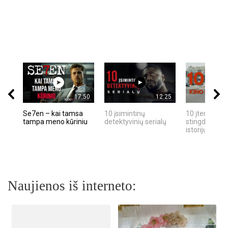
17:50
12:25
Se7en – kai tamsa
10 įsimintinų
10 įtemptų, k
tampa meno kūriniu
detektyvinių serialų
stingdančių k
istorijų
Naujienos iš interneto: