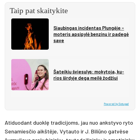
Taip pat skaitykite
Siau­bin­gas in­ci­den­tas Plun­gė­je –
mo­te­ris ap­si­py­lė ben­zi­nu ir pa­de­gė
sa­ve
Ša­tei­kių švie­su­lys: mo­ky­to­ja, ku­
rios šir­dy­je de­ga mei­lė žo­džiui
Powered by Setupad
Atiduodant duoklę tradicijoms, jau nuo ankstyvo ryto
Senamiesčio aikštėje, Vytauto ir J. Biliūno gatvėse
šurmuliavo prekybininkų, tautodailininkų ir amatininkų