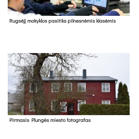
Rug­sė­jį mo­kyk­los pa­si­tiks pil­nes­nė­mis kla­sė­mis
Pir­ma­sis Plun­gės mies­to fo­tog­ra­fas