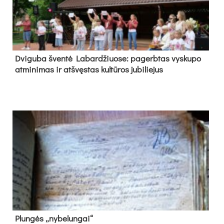
Dvi­gu­ba šven­tė La­bar­džiuo­se: pa­gerb­tas vys­ku­po
at­mi­ni­mas ir at­švęs­tas kul­tū­ros ju­bi­lie­jus
Plun­gės „ny­be­lun­gai“