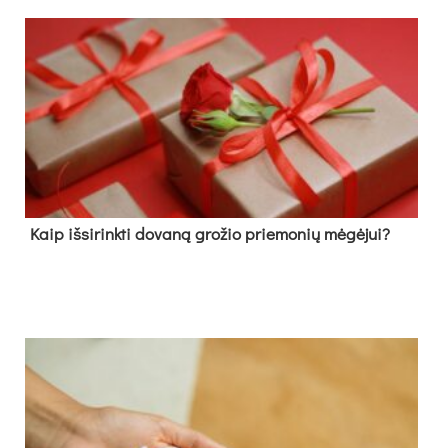
Kaip išsirinkti dovaną grožio priemonių mėgėjui?