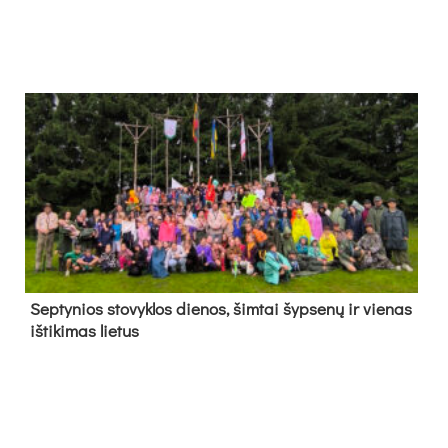
Sep­ty­nios sto­vyk­los die­nos, šim­tai šyp­se­nų ir vie­nas
iš­ti­ki­mas lie­tus