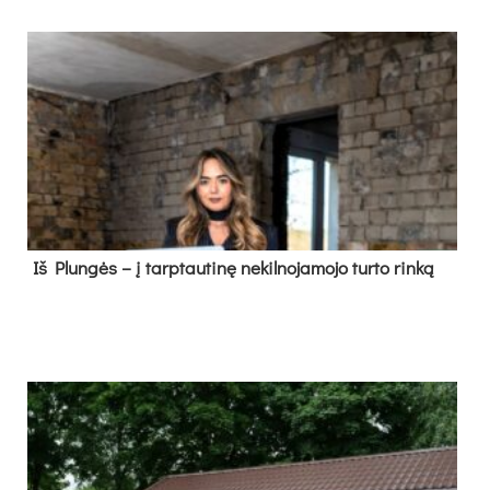
Iš Plungės – į tarptautinę nekilnojamojo turto rinką