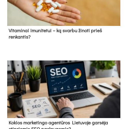
Vitaminai imunitetui – ką svarbu žinoti prieš
renkantis?
Kokios marketingo agentūros Lietuvoje garsėja
stipriomis SEO paslaugomis?