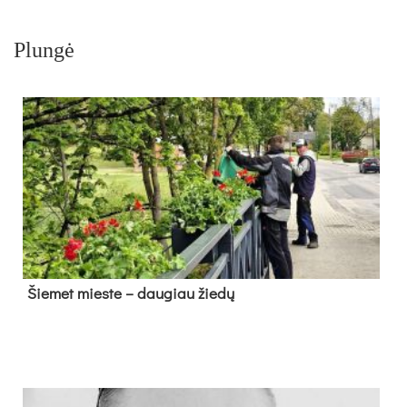
Plungė
Šie­met mies­te – dau­giau žie­dų