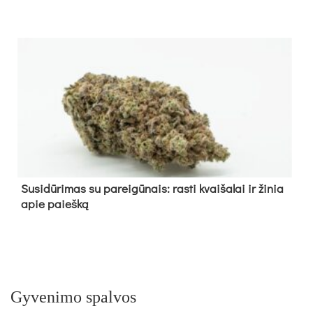
Su­si­dū­ri­mas su pa­rei­gū­nais: ras­ti kvai­ša­lai ir ži­nia
apie paieš­ką
Gyvenimo spalvos