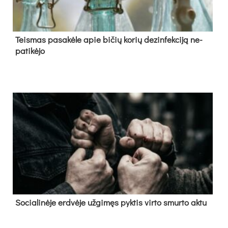
Teis­mas pa­sa­kė­le apie bi­čių ko­rių de­zin­fek­ci­ją ne­
pa­ti­kė­jo
So­cia­li­nė­je erd­vė­je už­gi­męs pyk­tis vir­to smur­to ak­tu