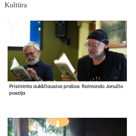
Kultūra
Pri­si­min­ta aukš­čiau­sios pra­bos Rai­mon­do Jo­nu­čio
poe­zi­ja