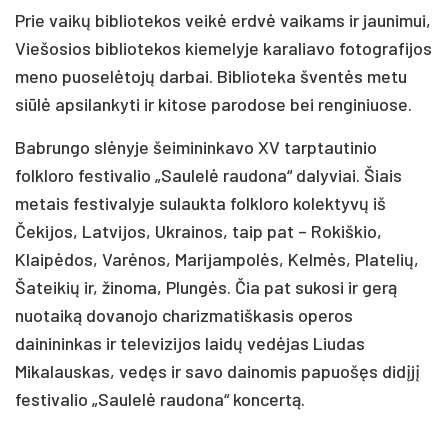
Prie vaikų bibliotekos veikė erdvė vaikams ir jaunimui,
Viešosios bibliotekos kiemelyje karaliavo fotografijos
meno puoselėtojų darbai. Biblioteka šventės metu
siūlė apsilankyti ir kitose parodose bei renginiuose.
Babrungo slėnyje šeimininkavo XV tarptautinio
folkloro festivalio „Saulelė raudona“ dalyviai. Šiais
metais festivalyje sulaukta folkloro kolektyvų iš
Čekijos, Latvijos, Ukrainos, taip pat – Rokiškio,
Klaipėdos, Varėnos, Marijampolės, Kelmės, Platelių,
Šateikių ir, žinoma, Plungės. Čia pat sukosi ir gerą
nuotaiką dovanojo charizmatiškasis operos
dainininkas ir televizijos laidų vedėjas Liudas
Mikalauskas, vedęs ir savo dainomis papuošęs didįjį
festivalio „Saulelė raudona“ koncertą.