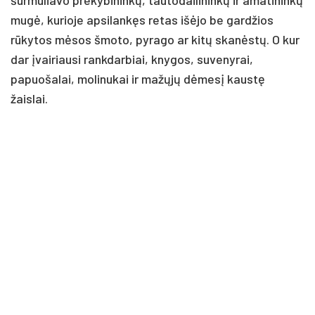
mugė, kurioje apsilankęs retas išėjo be gardžios
rūkytos mėsos šmoto, pyrago ar kitų skanėstų. O kur
dar įvairiausi rankdarbiai, knygos, suvenyrai,
papuošalai, molinukai ir mažųjų dėmesį kaustę
žaislai.