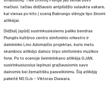
mačiusi, tačiau didžiausio antplūdžio sulaukta vakare,
kai vienas po kito į sceną Babrungo slėnyje lipo žinomi
atlikėjai.
Didžiulį įspūdį susirinkusiesiems paliko bendras
Plungės kultūros centro simfoninio orkestro ir
dainininko Lino Adomaičio projektas, kurio metu
skambios atlikėjo dainos tirpo simfoninės muzikos
fone. Po to scenoje šeimininkavo atlikėja GJAN,
susirinkusiuosius lepinusi gražiausiomis savo
dainomis bei žemaitišku pasveikinimu. Šią atlikėją
pakeitė NO DJs – Viktoras Diawara.