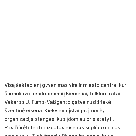
Visą šeštadienį gyvenimas virė ir miesto centre, kur
šurmuliavo bendruomenių kiemeliai, folkloro ratai.
Vakarop J. Tumo-Vaižganto gatve nusidriekė
šventinė eisena. Kiekviena įstaiga, įmonė,
organizacija stengėsi kuo įdomiau prisistatyti.
Pasižiūrėti teatralizuotos eisenos suplūdo minios
smalsuolių. Tiek žmonių Plungė jau seniai buvo