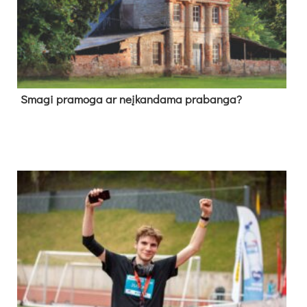
Sma­gi pra­mo­ga ar neį­kan­da­ma pra­ban­ga?