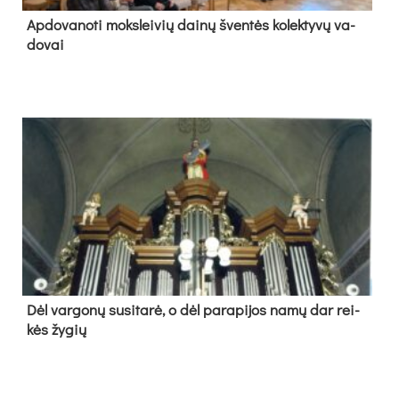
Ap­do­va­no­ti moks­lei­vių dai­nų šven­tės ko­lek­ty­vų va­
do­vai
Dėl var­go­nų su­si­ta­rė, o dėl pa­ra­pi­jos na­mų dar rei­
kės žy­gių