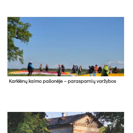
Kark­lė­nų kai­mo pa­šo­nė­je – pa­ras­par­nių var­žy­bos