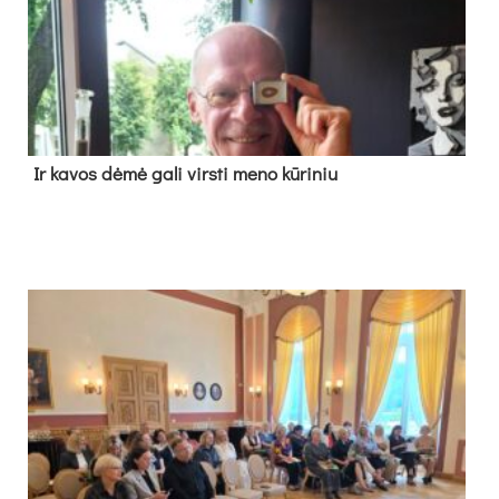
Ir ka­vos dė­mė ga­li virs­ti me­no kū­ri­niu