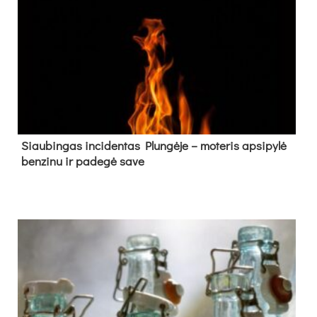
Siau­bin­gas in­ci­den­tas Plun­gė­je – mo­te­ris ap­si­py­lė
ben­zi­nu ir pa­de­gė sa­ve