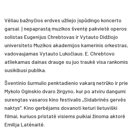
Vėliau bažnyčios erdves užliejo įspūdingo koncerto
garsai. Į nepaprastą muzikos šventę pakvietė operos
solistas Eugenijus Chrebtovas ir Vytauto Didžiojo
universiteto Muzikos akademijos kamerinis orkestras,
vadovaujamas Vytauto Lukočiaus. E. Chrebtovo
atliekamas dainas drauge su juo traukė visa rankomis
susikibusi publika.
Šventinio šurmulio penktadienio vakarą netrūko ir prie
Mykolo Oginskio dvaro žirgyno, kur po atviru dangumi
surengtas vasaros kino festivalis „Sidabrinės gervės
naktys“. Kino gerbėjams dovanoti keturi lietuviški
filmai, kuriuos pristatė visiems puikiai žinoma aktorė
Emilija Latėnaitė.