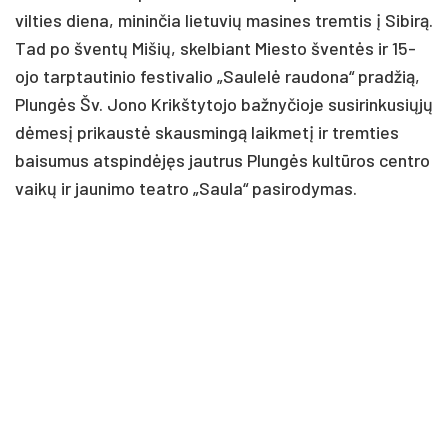
vilties diena, mininčia lietuvių masines tremtis į Sibirą.
Tad po šventų Mišių, skelbiant Miesto šventės ir 15-
ojo tarptautinio festivalio „Saulelė raudona“ pradžią,
Plungės Šv. Jono Krikštytojo bažnyčioje susirinkusiųjų
dėmesį prikaustė skausmingą laikmetį ir tremties
baisumus atspindėjęs jautrus Plungės kultūros centro
vaikų ir jaunimo teatro „Saula“ pasirodymas.