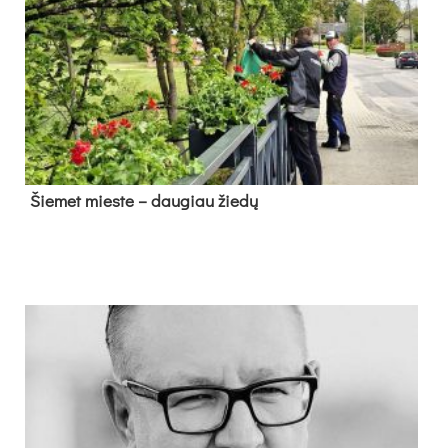
Šie­met mies­te – dau­giau žie­dų