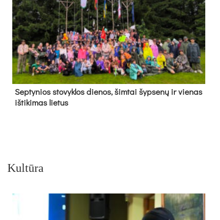
Sep­ty­nios sto­vyk­los die­nos, šim­tai šyp­se­nų ir vie­nas
iš­ti­ki­mas lie­tus
Kultūra