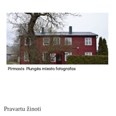
Pir­ma­sis Plun­gės mies­to fo­tog­ra­fas
Pravartu žinoti