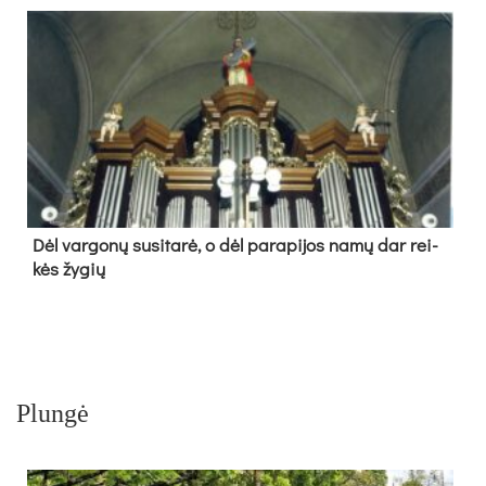
Dėl var­go­nų su­si­ta­rė, o dėl pa­ra­pi­jos na­mų dar rei­
kės žy­gių
Plungė