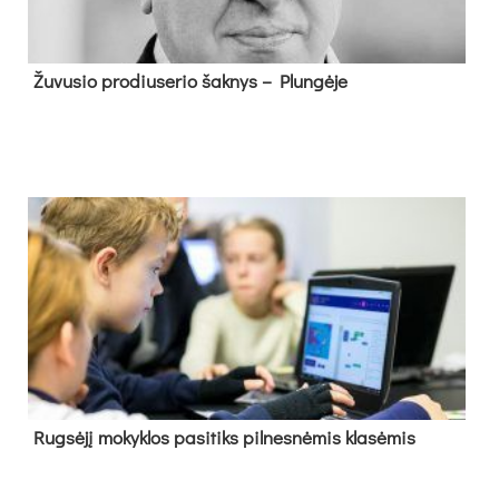
Žu­vu­sio pro­diu­se­rio šak­nys – Plun­gė­je
Rug­sė­jį mo­kyk­los pa­si­tiks pil­nes­nė­mis kla­sė­mis