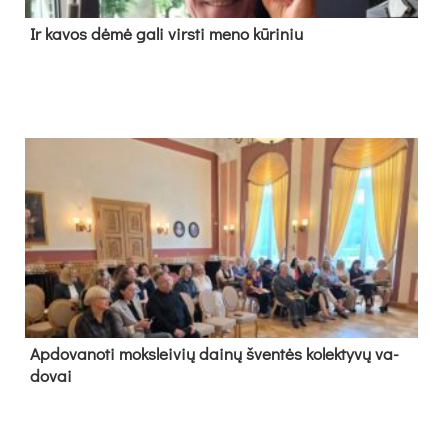
Ir ka­vos dė­mė ga­li virs­ti me­no kū­ri­niu
Ap­do­va­no­ti moks­lei­vių dai­nų šven­tės ko­lek­ty­vų va­
do­vai