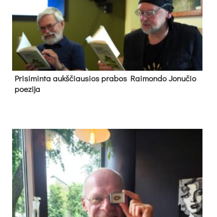
Pri­si­min­ta aukš­čiau­sios pra­bos Rai­mon­do Jo­nu­čio
poe­zi­ja