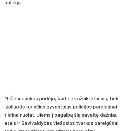
policija.
M. Česnauskas pridėjo, kad tiek užsikrėtusius, tiek
izoliuotis turinčius gyventojus policijos pareigūnai
tikrina nuolat. Jiems į pagalbą šią savaitę dažniau
ateis ir Savivaldybės viešosios tvarkos pareigūnai,
tad piktnaudžiauti draudimais nereikėtų.