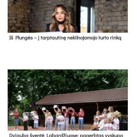
Iš Plungės – į tarptautinę nekilnojamojo turto rinką
Dvi­gu­ba šven­tė La­bar­džiuo­se: pa­gerb­tas vys­ku­po