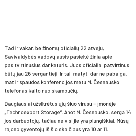
Tad ir vakar, be žinomų oficialių 22 atvejų,
Savivaldybės vadovų ausis pasiekė žinia apie
pasitvirtinusius dar keturis. Juos oficialiai patvirtinus
būtų jau 26 sergantieji. Ir tai, matyt, dar ne pabaiga,
mat ir spaudos konferencijos metu M. Česnausko
telefonas kaito nuo skambučių.
Daugiausiai užsikrėtusiųjų šiuo virusu – įmonėje
„Technoexport Storage“. Anot M. Česnausko, serga 14
jos darbuotojų, tačiau ne visi jie yra plungiškiai. Mūsų
rajono gyventojų iš šio skaičiaus yra 10 ar 11.