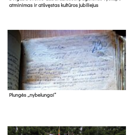
at­mi­ni­mas ir at­švęs­tas kul­tū­ros ju­bi­lie­jus
Plun­gės „ny­be­lun­gai“