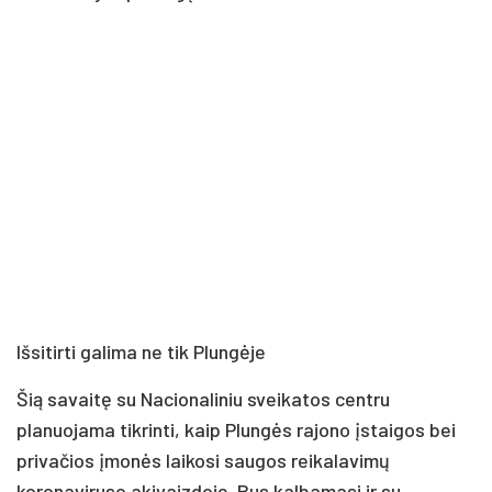
Išsitirti galima ne tik Plungėje
Šią savaitę su Nacionaliniu sveikatos centru
planuojama tikrinti, kaip Plungės rajono įstaigos bei
privačios įmonės laikosi saugos reikalavimų
koronaviruso akivaizdoje. Bus kalbamasi ir su