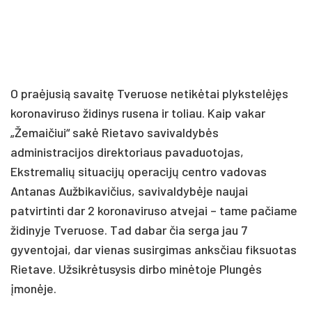
O praėjusią savaitę Tveruose netikėtai plykstelėjęs
koronaviruso židinys rusena ir toliau. Kaip vakar
„Žemaičiui“ sakė Rietavo savivaldybės
administracijos direktoriaus pavaduotojas,
Ekstremalių situacijų operacijų centro vadovas
Antanas Aužbikavičius, savivaldybėje naujai
patvirtinti dar 2 koronaviruso atvejai – tame pačiame
židinyje Tveruose. Tad dabar čia serga jau 7
gyventojai, dar vienas susirgimas anksčiau fiksuotas
Rietave. Užsikrėtusysis dirbo minėtoje Plungės
įmonėje.