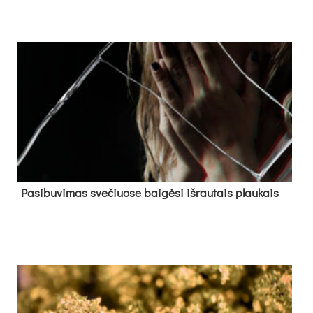
Pa­si­bu­vi­mas sve­čiuo­se bai­gė­si iš­rau­tais plau­kais