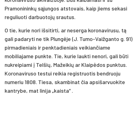
Pramonininkų sąjungos atstovais, kaip jiems sekasi
reguliuoti darbuotojų srautus.
O tie, kurie nori išsitirti, ar neserga koronavirusu, tą
gali padaryti ne tik Plungėje (J. Tumo-Vaižganto g. 91)
pirmadieniais ir penktadieniais veikiančiame
mobiliajame punkte. Tie, kurie laukti nenori, gali būti
nukreipiami į Telšių, Mažeikių ar Klaipėdos punktus.
Koronaviruso testui reikia registruotis bendruoju
numeriu 1808. Tiesa, skambinat čia apsišarvuokite
kantrybe, mat linija „kaista“ .