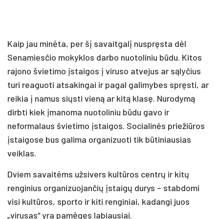
Kaip jau minėta, per šį savaitgalį nuspręsta dėl
Senamiesčio mokyklos darbo nuotoliniu būdu. Kitos
rajono švietimo įstaigos į viruso atvejus ar sąlyčius
turi reaguoti atsakingai ir pagal galimybes spręsti, ar
reikia į namus siųsti vieną ar kitą klasę. Nurodymą
dirbti kiek įmanoma nuotoliniu būdu gavo ir
neformalaus švietimo įstaigos. Socialinės priežiūros
įstaigose bus galima organizuoti tik būtiniausias
veiklas.
Dviem savaitėms užsivers kultūros centrų ir kitų
renginius organizuojančių įstaigų durys – stabdomi
visi kultūros, sporto ir kiti renginiai, kadangi juos
„virusas“ yra pamėgęs labiausiai.