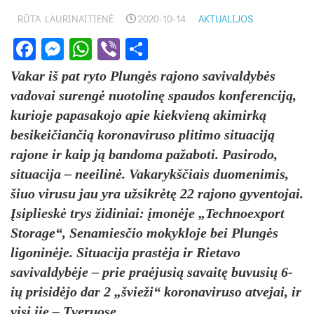
RŪTA LAURINAITIENĖ
2020-10-14
AKTUALIJOS
Facebook
Messenger
WhatsApp
Viber
Share
Vakar iš pat ryto Plungės rajono savivaldybės
vadovai surengė nuotolinę spaudos konferenciją,
kurioje papasakojo apie kiekvieną akimirką
besikeičiančią koronaviruso plitimo situaciją
rajone ir kaip ją bandoma pažaboti. Pasirodo,
situacija – neeilinė. Vakarykščiais duomenimis,
šiuo virusu jau yra užsikrėtę 22 rajono gyventojai.
Įsiplieskė trys židiniai: įmonėje „Technoexport
Storage“, Senamiesčio mokykloje bei Plungės
ligoninėje. Situacija prastėja ir Rietavo
savivaldybėje – prie praėjusią savaitę buvusių 6-
ių prisidėjo dar 2 „švieži“ koronaviruso atvejai, ir
visi jie – Tveruose.