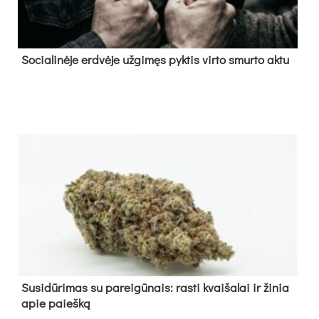
So­cia­li­nė­je erd­vė­je už­gi­męs pyk­tis vir­to smur­to ak­tu
Su­si­dū­ri­mas su pa­rei­gū­nais: ras­ti kvai­ša­lai ir ži­nia
apie paieš­ką