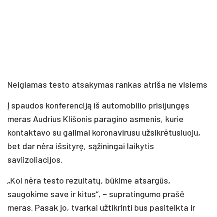
Neigiamas testo atsakymas rankas atriša ne visiems
Į spaudos konferenciją iš automobilio prisijungęs
meras Audrius Klišonis paragino asmenis, kurie
kontaktavo su galimai koronavirusu užsikrėtusiuoju,
bet dar nėra išsityrę, sąžiningai laikytis
saviizoliacijos.
„Kol nėra testo rezultatų, būkime atsargūs,
saugokime save ir kitus“, – supratingumo prašė
meras. Pasak jo, tvarkai užtikrinti bus pasitelkta ir