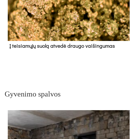
Į tei­sia­mų­jų suo­lą at­ve­dė drau­go vai­šin­gu­mas
Gyvenimo spalvos