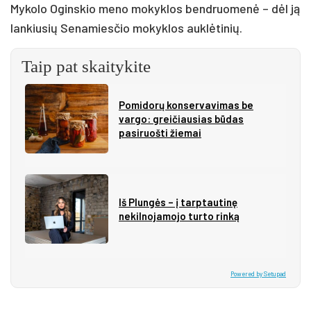
Mykolo Oginskio meno mokyklos bendruomenė – dėl ją
lankiusių Senamiesčio mokyklos auklėtinių.
Taip pat skaitykite
Pomidorų konservavimas be
vargo: greičiausias būdas
pasiruošti žiemai
Iš Plungės – į tarptautinę
nekilnojamojo turto rinką
Powered by Setupad