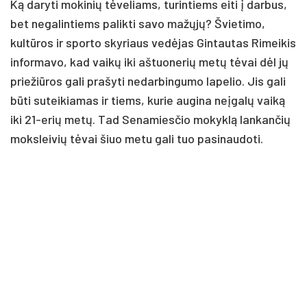
Ką daryti mokinių tėveliams, turintiems eiti į darbus,
bet negalintiems palikti savo mažųjų? Švietimo,
kultūros ir sporto skyriaus vedėjas Gintautas Rimeikis
informavo, kad vaikų iki aštuonerių metų tėvai dėl jų
priežiūros gali prašyti nedarbingumo lapelio. Jis gali
būti suteikiamas ir tiems, kurie augina neįgalų vaiką
iki 21-erių metų. Tad Senamiesčio mokyklą lankančių
moksleivių tėvai šiuo metu gali tuo pasinaudoti.