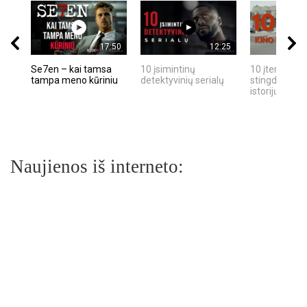
17:50
12:25
Se7en – kai tamsa
10 įsimintinų
10 įtemptų, k
tampa meno kūriniu
detektyvinių serialų
stingdančių k
istorijų
Naujienos iš interneto: