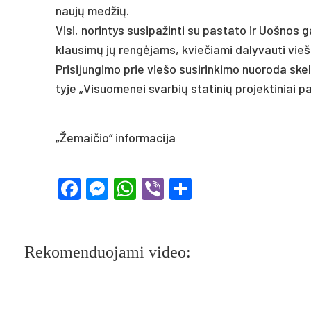
naujų med­žių.
Vi­si, no­rin­tys su­si­pa­žin­ti su pa­sta­to ir Uoš­nos 
klau­simų jų rengė­jams, kvie­čia­mi da­ly­vau­ti vie­
Pri­si­jun­gi­mo prie vie­šo su­si­rin­ki­mo nuo­ro­da sk
ty­je „Vi­suo­me­nei svar­bių sta­ti­nių pro­jek­ti­niai pa
„Že­mai­čio“ in­for­ma­ci­ja
Facebook
Messenger
WhatsApp
Viber
Share
Rekomenduojami video: