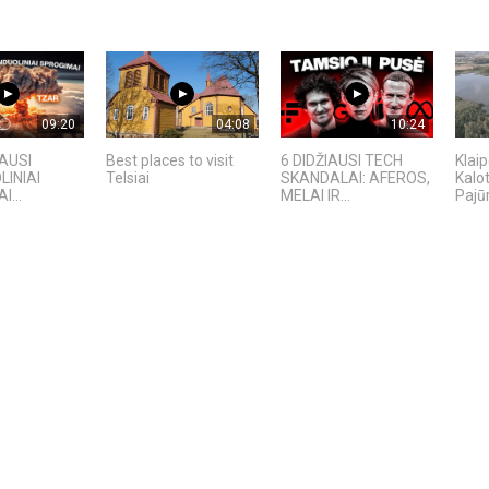
09:20
04:08
10:24
IAUSI
Best places to visit
6 DIDŽIAUSI TECH
Klaip
INIAI
Telsiai
SKANDALAI: AFEROS,
Kalo
...
MELAI IR...
Pajūr