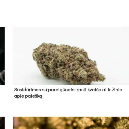
Su­si­dū­ri­mas su pa­rei­gū­nais: ras­ti kvai­ša­lai ir ži­nia
apie paieš­ką