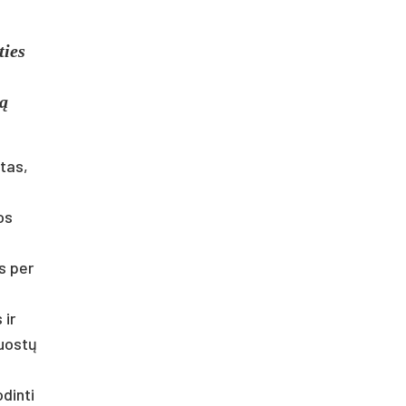
ties
ją
­tas,
os
os per
 ir
juostų
din­ti