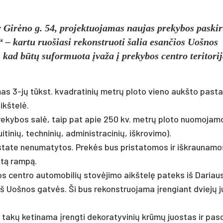
r Girėno g. 54, projektuojamas naujas prekybos paskir
“ – kartu ruošiasi rekonstruoti šalia esančios Uošnos
p, kad būtų suformuota įvaža į prekybos centro teritori
ja­mas 3-jų tūkst. kvad­ra­ti­nių metrų plo­to vie­no aukš­to pa­sta
ikš­telė.
pre­ky­bos salė, taip pat apie 250 kv. metrų plo­to nuo­mo­ja­m
nių, tech­ni­nių, ad­mi­nist­ra­ci­nių, išk­ro­vi­mo).
­sta­te ne­nu­ma­ty­tos. Prekės bus pri­sta­to­mos ir išk­rau­na­m
intą rampą.
os cent­ro au­to­mo­bi­lių stovė­ji­mo aikš­telę pa­teks iš Da­riaus
 iš Uoš­nos gatvės. Ši bus re­konst­ruo­ja­ma įren­giant dviejų 
kų ke­ti­na­ma įreng­ti de­ko­ra­ty­vi­nių krūmų juos­tas ir pa­so­