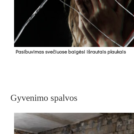
Pa­si­bu­vi­mas sve­čiuo­se bai­gė­si iš­rau­tais plau­kais
Gyvenimo spalvos