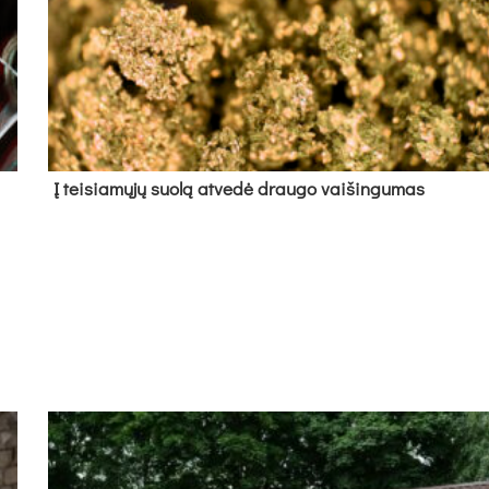
Į tei­sia­mų­jų suo­lą at­ve­dė drau­go vai­šin­gu­mas