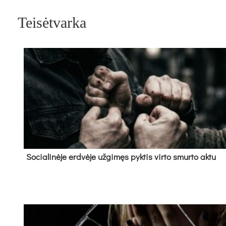
Teisėtvarka
So­cia­li­nė­je erd­vė­je už­gi­męs pyk­tis vir­to smur­to ak­tu