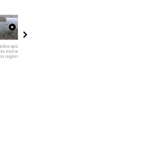
02:52
08:03
04:06
edos apsk. -
ROSVELO ATEIVIO
„ELEKTROS DIETA“:
tes ežeras -
ISTORIJA: KAS
MASINĖ 1910-ŲJŲ
io regioninis...
NUTIKO...
BAIMĖS PSICHOZĖ