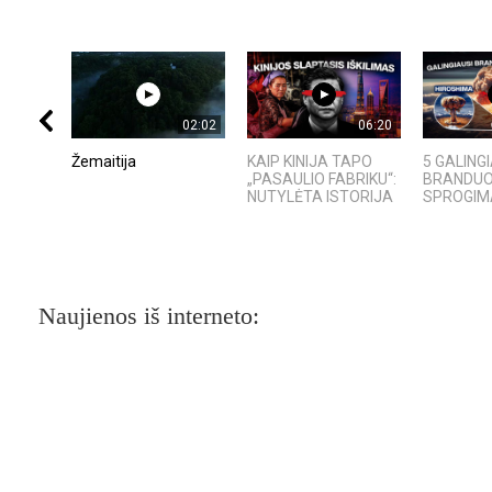
02:02
06:20
Žemaitija
KAIP KINIJA TAPO
5 GALING
„PASAULIO FABRIKU“:
BRANDUOL
NUTYLĖTA ISTORIJA
SPROGIMAI
Naujienos iš interneto: