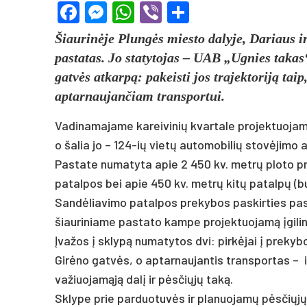
Facebook
Messenger
WhatsApp
Viber
Share
Šiaurinėje Plungės miesto dalyje, Dariaus i
pastatas. Jo statytojas – UAB „Ugnies takas
gatvės atkarpą: pakeisti jos trajektoriją tai
aptarnaujančiam transportui.
Va­di­na­ma­ja­me ka­rei­vi­nių kvar­ta­le pro­jek­tuo­
o ša­lia jo – 124-ių vietų au­to­mo­bi­lių stovė­ji­mo a
Pas­ta­te nu­ma­ty­ta apie 2 450 kv. metrų plo­to 
pa­tal­pos bei apie 450 kv. metrų kitų pa­talpų (bui­ti­
Sandė­lia­vi­mo pa­tal­pos pre­ky­bos pa­skir­ties pa
šiau­ri­nia­me pa­sta­to kam­pe pro­jek­tuo­jamą įgi­l
Įva­žos į sklypą nu­ma­ty­tos dvi: pirkė­jai į pre­ky­b
Girė­no gatvės, o ap­tar­nau­jan­tis trans­por­tas –
va­žiuo­jamąją dalį ir pėsčiųjų taką.
Skly­pe prie par­duo­tuvės ir pla­nuo­jamų pėsčiųjų ta