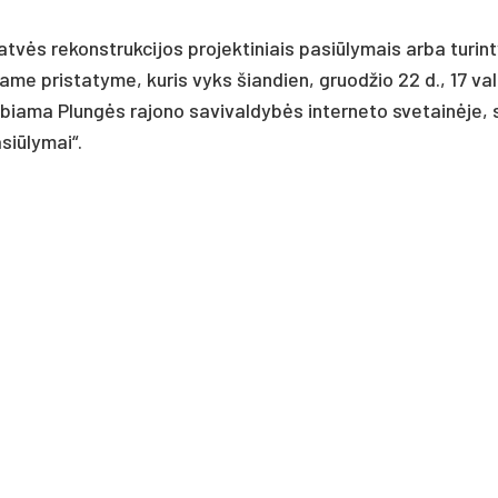
gatvės re­konst­ruk­ci­jos pro­jek­ti­niais pa­si­ūly­mais ar­ba tu­rin­
ša­me pri­sta­ty­me, ku­ris vyks šian­dien, gruod­žio 22 d., 17 va
el­bia­ma Plungės ra­jo­no sa­vi­val­dybės in­ter­ne­to sve­tainė­je, 
­si­ūly­mai“.