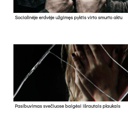
So­cia­li­nė­je erd­vė­je už­gi­męs pyk­tis vir­to smur­to ak­tu
Pa­si­bu­vi­mas sve­čiuo­se bai­gė­si iš­rau­tais plau­kais