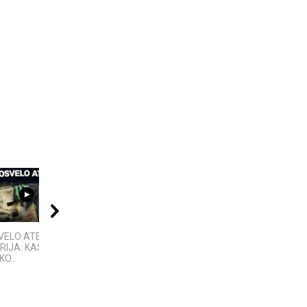
08:03
21:11
17:03
ELO ATEIVIO
„Sostų karai" -
„Bręstantis blogis“ –
RIJA: KAS
įspūdingas fantastinio
kriminalinis serialas
KO...
pasaulio fenomenas
pakeitęs televizijos...