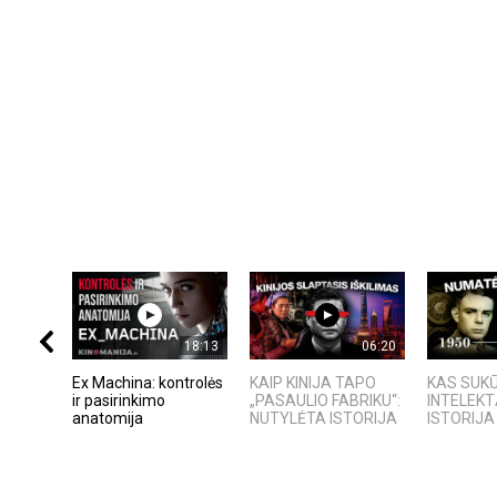
18:13
06:20
Ex Machina: kontrolės
KAIP KINIJA TAPO
KAS SUKŪ
ir pasirinkimo
„PASAULIO FABRIKU“:
INTELEKT
anatomija
NUTYLĖTA ISTORIJA
ISTORIJA 