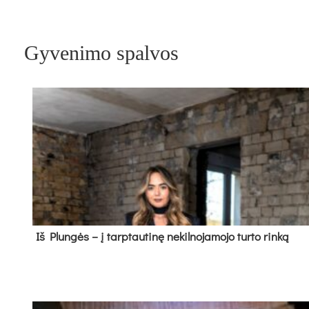
Gyvenimo spalvos
Iš Plungės – į tarptautinę nekilnojamojo turto rinką