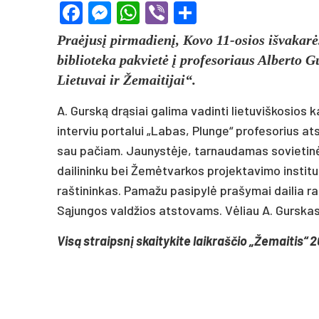
Facebook
Messenger
WhatsApp
Viber
Share
Praėjusį pirmadienį, Kovo 11-osios išvakarė
biblioteka pakvietė į profesoriaus Alberto G
Lietuvai ir Žemaitijai“.
A. Gurską drąsiai galima vadinti lietuviškosios
interviu portalui „Labas, Plunge“ profesorius atskl
sau pačiam. Jaunystėje, tarnaudamas sovietinėje
dailininku bei Žemėtvarkos projektavimo instit
raštininkas. Pamažu pasipylė prašymai dailia ra
Sąjungos valdžios atstovams. Vėliau A. Gurskas
Visą straipsnį skaitykite laikraščio „Žemaitis“ 2