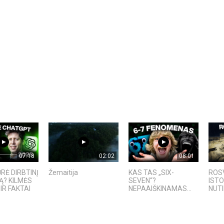
07:18
02:02
08:01
RĖ DIRBTINĮ
Žemaitija
KAS TAS „SIX-
ROSV
Ą? KILMĖS
SEVEN“?
ISTO
IR FAKTAI
NEPAAIŠKINAMAS...
NUTI