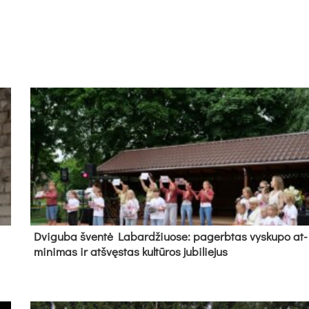
Dvi­gu­ba šven­tė La­bar­džiuo­se: pa­gerb­tas vys­ku­po at­
mi­ni­mas ir at­švęs­tas kul­tū­ros ju­bi­lie­jus