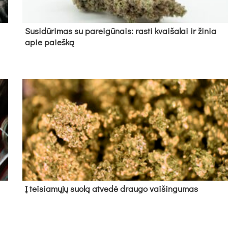
Su­si­dū­ri­mas su pa­rei­gū­nais: ras­ti kvai­ša­lai ir ži­nia
apie paieš­ką
Į tei­sia­mų­jų suo­lą at­ve­dė drau­go vai­šin­gu­mas