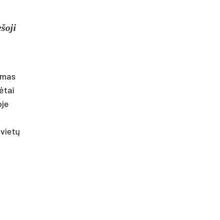
šoji
damas
kėtai
oje
ovietų
.