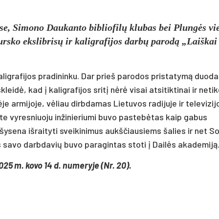
se, Simono Daukanto bibliofilų klubas bei Plungės vie
ursko ekslibrisų ir kaligrafijos darbų parodą „Laiškai
 kaligrafijos pradininku. Dar prieš parodos pristatymą duo
eidė, kad į kaligrafijos sritį nėrė visai atsitiktinai ir neti
 armijoje, vėliau dirbdamas Lietuvos radijuje ir televizij
ute vyresniuoju inžinieriumi buvo pastebėtas kaip gabus
šysena išraityti sveikinimus aukščiausiems šalies ir net S
 savo darbdavių buvo paragintas stoti į Dailės akademiją
025 m. kovo 14 d. numeryje (Nr. 20).