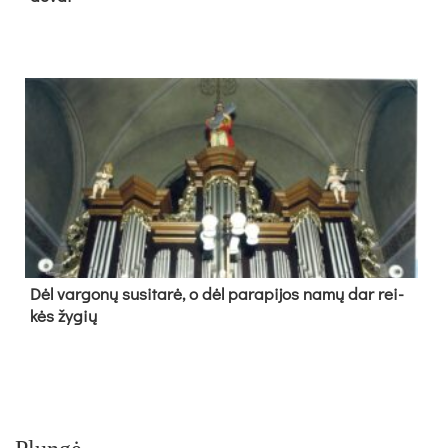
Dėl var­go­nų su­si­ta­rė, o dėl pa­ra­pi­jos na­mų dar rei­
kės žy­gių