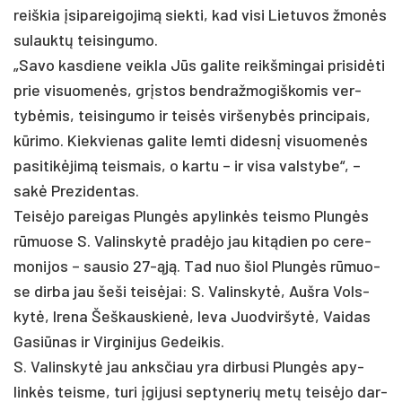
reiš­kia įsi­pa­rei­go­jimą siek­ti, kad vi­si Lie­tu­vos žmonės
su­lauktų tei­sin­gu­mo.
„Sa­vo kas­die­ne veik­la Jūs ga­li­te reikš­min­gai pri­si­dėti
prie vi­suo­menės, grįstos bend­raž­mo­giš­ko­mis ver­
tybė­mis, tei­sin­gu­mo ir teisės vir­še­nybės prin­ci­pais,
kūri­mo. Kiek­vie­nas ga­li­te lem­ti di­desnį vi­suo­menės
pa­si­tikė­jimą teis­mais, o kar­tu – ir vi­sa vals­ty­be“, –
sakė Pre­zi­den­tas.
Teisė­jo pa­rei­gas Plungės apy­linkės teis­mo Plungės
rūmuo­se S. Va­lins­kytė pra­dėjo jau kitą­dien po ce­re­
mo­ni­jos – sau­sio 27-ąją. Tad nuo šiol Plungės rūmuo­
se dir­ba jau še­ši teisė­jai: S. Va­lins­kytė, Auš­ra Vols­
kytė, Ire­na Šeš­kaus­kienė, Ie­va Juod­vir­šytė, Vai­das
Ga­siū­nas ir Vir­gi­ni­jus Ge­dei­kis.
S. Va­lins­kytė jau anks­čiau yra dir­bu­si Plungės apy­
linkės teis­me, tu­ri įgi­ju­si sep­ty­ne­rių metų teisė­jo dar­