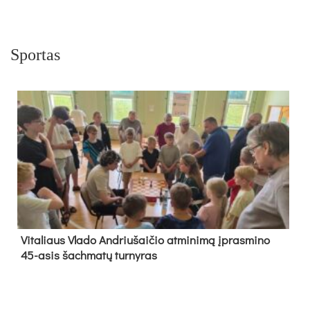
Sportas
Vi­ta­liaus Vla­do And­riu­šai­čio at­mi­ni­mą įpras­mi­no
45-asis šach­ma­tų tur­ny­ras