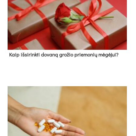
Kaip išsirinkti dovaną grožio priemonių mėgėjui?