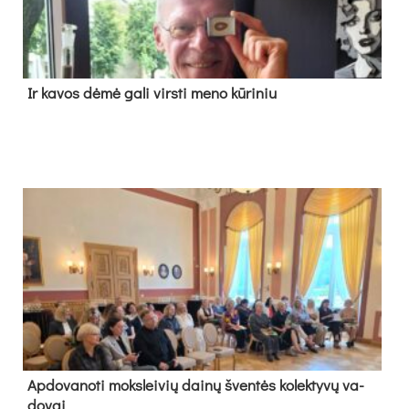
Ir ka­vos dė­mė ga­li virs­ti me­no kū­ri­niu
Ap­do­va­no­ti moks­lei­vių dai­nų šven­tės ko­lek­ty­vų va­
do­vai