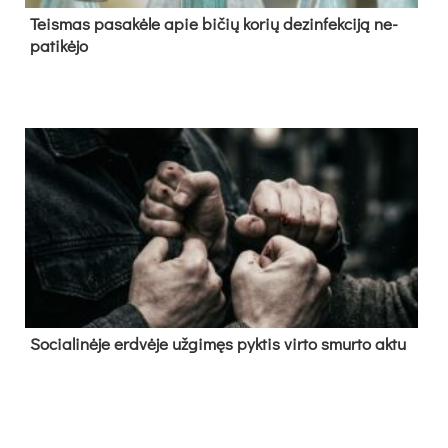
Teis­mas pa­sa­kė­le apie bi­čių ko­rių de­zin­fek­ci­ją ne­
pa­ti­kė­jo
So­cia­li­nė­je erd­vė­je už­gi­męs pyk­tis vir­to smur­to ak­tu