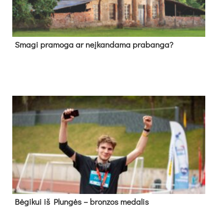
Sma­gi pra­mo­ga ar neį­kan­da­ma pra­ban­ga?
Bė­gi­kui iš Plun­gės – bron­zos me­da­lis