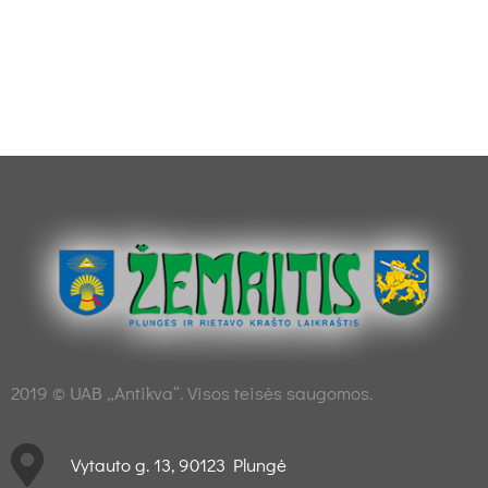
2019 © UAB „Antikva“. Visos teisės saugomos.
Vytauto g. 13, 90123 Plungė