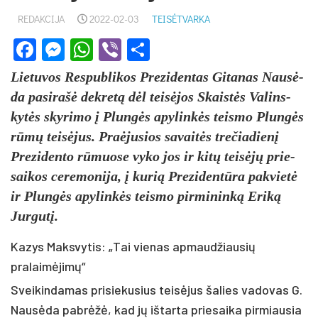
REDAKCIJA
2022-02-03
TEISĖTVARKA
Facebook
Messenger
WhatsApp
Viber
Share
Lie­tu­vos Res­pub­li­kos Pre­zi­den­tas Gi­ta­nas Nausė­
da pa­si­rašė dek­retą dėl teisė­jos Skaistės Va­lins­
kytės sky­ri­mo į Plungės apy­linkės teis­mo Plungės
rūmų teisė­jus. Praė­ju­sios sa­vaitės tre­čia­dienį
Pre­zi­den­to rūmuo­se vy­ko jos ir kitų teisėjų prie­
sai­kos ce­re­mo­ni­ja, į ku­rią Pre­zi­dentū­ra pa­kvietė
ir Plungės apy­linkės teis­mo pir­mi­ninką Eriką
Jur­gutį.
Kazys Maksvytis: „Tai vienas apmaudžiausių
pralaimėjimų“
Svei­kin­da­mas pri­sie­ku­sius teisė­jus ša­lies va­do­vas G.
Nausė­da pa­brėžė, kad jų iš­tar­ta prie­sai­ka pir­miau­sia