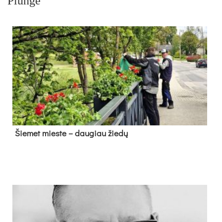
Plungė
Šie­met mies­te – dau­giau žie­dų