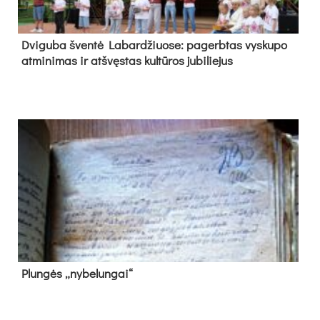
Dvi­gu­ba šven­tė La­bar­džiuo­se: pa­gerb­tas vys­ku­po
at­mi­ni­mas ir at­švęs­tas kul­tū­ros ju­bi­lie­jus
Plun­gės „ny­be­lun­gai“