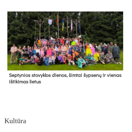
Sep­ty­nios sto­vyk­los die­nos, šim­tai šyp­se­nų ir vie­nas
iš­ti­ki­mas lie­tus
Kultūra