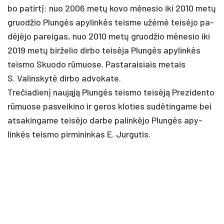
bo pa­tirtį: nuo 2006 metų ko­vo mėne­sio iki 2010 metų
gruod­žio Plungės apy­linkės teis­me užėmė teisė­jo pa­
dėjėjo pa­rei­gas, nuo 2010 metų gruod­žio mėne­sio iki
2019 metų bir­že­lio dir­bo teisė­ja Plungės apy­linkės
teis­mo Skuo­do rūmuo­se. Pas­ta­rai­siais me­tais
S. Va­lins­kytė dir­bo ad­vo­ka­te.
Tre­čia­dienį naująją Plungės teis­mo teisėją Pre­zi­den­to
rūmuo­se pa­svei­ki­no ir ge­ros klo­ties su­dėtin­ga­me bei
at­sa­kin­ga­me teisė­jo dar­be pa­linkė­jo Plungės apy­
linkės teis­mo pir­mi­nin­kas E. Jur­gu­tis.