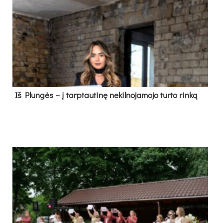
Iš Plungės – į tarptautinę nekilnojamojo turto rinką