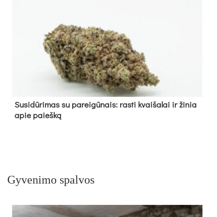
Su­si­dū­ri­mas su pa­rei­gū­nais: ras­ti kvai­ša­lai ir ži­nia
apie paieš­ką
Gyvenimo spalvos