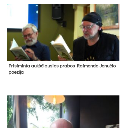
Pri­si­min­ta aukš­čiau­sios pra­bos Rai­mon­do Jo­nu­čio
poe­zi­ja