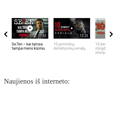
17:50
12:25
Se7en – kai tamsa
10 įsimintinų
10 įtemptų, k
tampa meno kūriniu
detektyvinių serialų
stingdančių k
istorijų
Naujienos iš interneto: