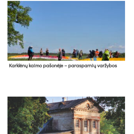
Kark­lė­nų kai­mo pa­šo­nė­je – pa­ras­par­nių var­žy­bos