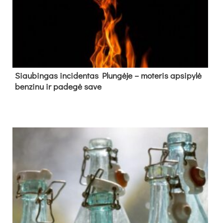
Siau­bin­gas in­ci­den­tas Plun­gė­je – mo­te­ris ap­si­py­lė
ben­zi­nu ir pa­de­gė sa­ve