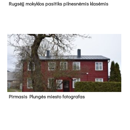
Rug­sė­jį mo­kyk­los pa­si­tiks pil­nes­nė­mis kla­sė­mis
Pir­ma­sis Plun­gės mies­to fo­tog­ra­fas