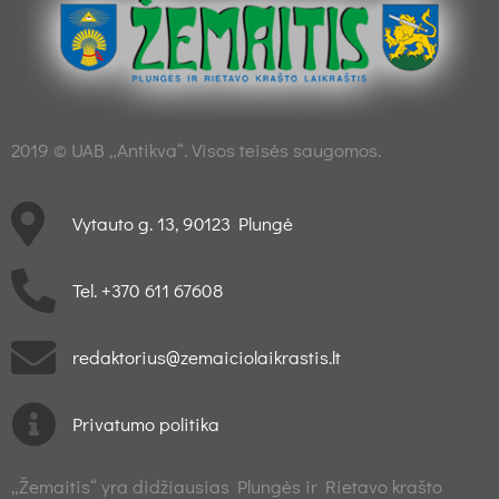
2019 © UAB „Antikva“. Visos teisės saugomos.
Vytauto g. 13, 90123 Plungė
Tel. +370 611 67608
redaktorius@zemaiciolaikrastis.lt
Privatumo politika
„Žemaitis“ yra didžiausias Plungės ir Rietavo krašto