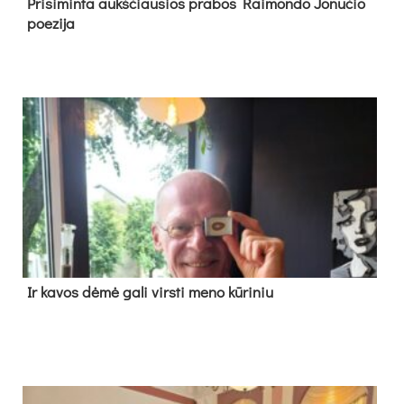
Pri­si­min­ta aukš­čiau­sios pra­bos Rai­mon­do Jo­nu­čio
poe­zi­ja
Ir ka­vos dė­mė ga­li virs­ti me­no kū­ri­niu