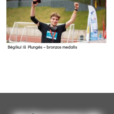
Bė­gi­kui iš Plun­gės – bron­zos me­da­lis