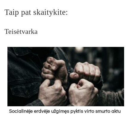
Taip pat skaitykite:
Teisėtvarka
So­cia­li­nė­je erd­vė­je už­gi­męs pyk­tis vir­to smur­to ak­tu