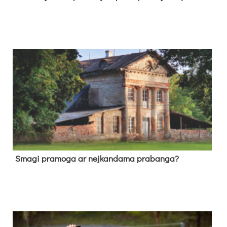
Sma­gi pra­mo­ga ar neį­kan­da­ma pra­ban­ga?