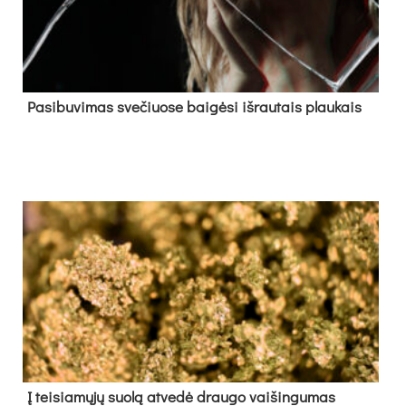
Pa­si­bu­vi­mas sve­čiuo­se bai­gė­si iš­rau­tais plau­kais
Į tei­sia­mų­jų suo­lą at­ve­dė drau­go vai­šin­gu­mas