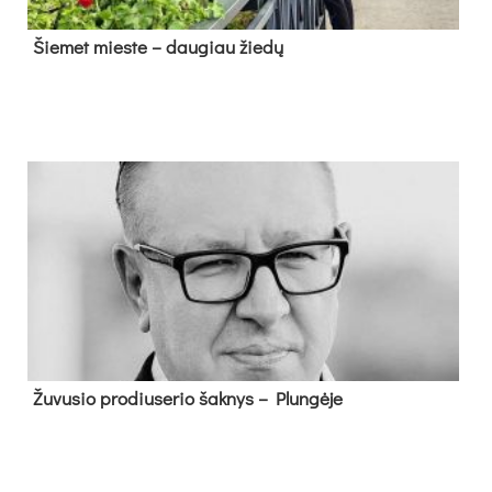
Šie­met mies­te – dau­giau žie­dų
Žu­vu­sio pro­diu­se­rio šak­nys – Plun­gė­je