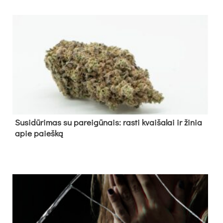
Su­si­dū­ri­mas su pa­rei­gū­nais: ras­ti kvai­ša­lai ir ži­nia
apie paieš­ką