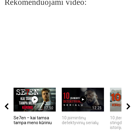
Rekomenduojami video:
17:50
12:25
Se7en – kai tamsa
10 įsimintinų
10 įtemptų, k
tampa meno kūriniu
detektyvinių serialų
stingdančių k
istorijų