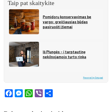
Taip pat skaitykite
Pomidorų konservavimas be
vargo: greičiausias būdas
pasiruošti žiemai
Iš Plungės – į tarptautinę
nekilnojamojo turto rinką
Powered by Setupad
Facebook
Messenger
WhatsApp
Viber
Share