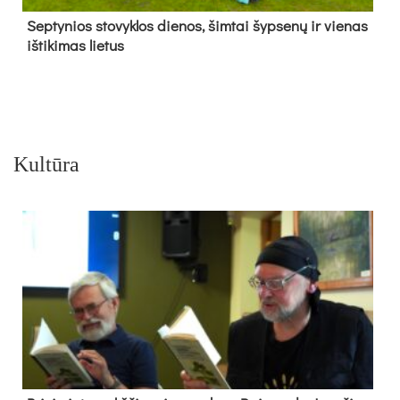
Sep­ty­nios sto­vyk­los die­nos, šim­tai šyp­se­nų ir vie­nas
iš­ti­ki­mas lie­tus
Kultūra