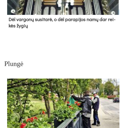
Dėl var­go­nų su­si­ta­rė, o dėl pa­ra­pi­jos na­mų dar rei­
kės žy­gių
Plungė