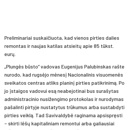
Preliminariai suskaičiuota, kad vienos pirties dalies
remontas ir naujas katilas atsieitų apie 85 tūkst.
eurų.
„Plungės būsto“ vadovas Eugenijus Palubinskas rašte
nurodo, kad rugsėjo mėnesį Nacionalinis visuomenės
sveikatos centras atliks planinį pirties patikrinimą. Po
jo įstaigos vadovui esą neabejotinai bus surašytas
administracinio nusižengimo protokolas ir nurodymas
pašalinti pirtyje nustatytus trūkumus arba sustabdyti
pirties veiklą. Tad Savivaldybė raginama apsispręsti
– skirti lėšų kapitaliniam remontui arba galiausiai