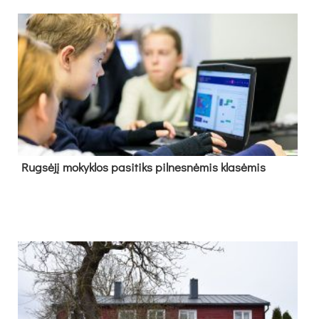
Rug­sė­jį mo­kyk­los pa­si­tiks pil­nes­nė­mis kla­sė­mis