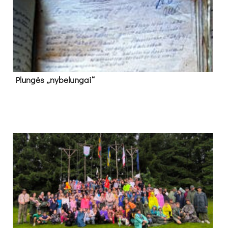
Plun­gės „ny­be­lun­gai“