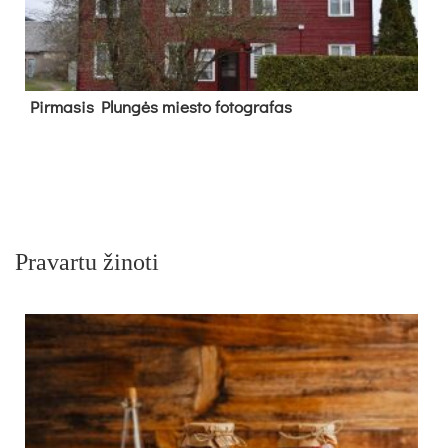
Pir­ma­sis Plun­gės mies­to fo­tog­ra­fas
Pravartu žinoti