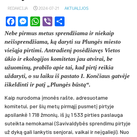
REDAKCIJA
2024-07-21
AKTUALIJOS
Facebook
Messenger
WhatsApp
Viber
Share
Nebe pirmus metus sprendžiama ir niekaip
neišsprendžiama, ką daryti su Plungės miesto
viešąja pirtimi. Antradienį posėdžiavęs Vietos
ūkio ir ekologijos komitetas jau atvirai, be
užuominų, prabilo apie tai, kad pirtį reikia
uždaryti, o su laiku iš pastato I. Končiaus gatvėje
iškeldinti ir patį „Plungės būstą“.
Kaip nurodoma įmonės rašte, adresuotame
komitetui, per šių metų pirmąjį pusmetį pirtyje
apsilankė 1 718 žmonių, iš jų 1 533 pirties paslauga
suteikta nemokamai (Savivaldybės sprendimu pirtyje
už dyką gali lankytis senjorai, vaikai ir neįgalieji). Nuo