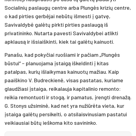
Socialinių paslaugų centre arba Plungės krizių centre,
o kad pirties gerbėjai nebūtų išmesti į gatvę,
Savivaldybė galėtų pirkti pirties paslaugą iš
privatininko. Nutarta pavesti Savivaldybei atlikti
apklausą ir išsiaiškinti, kiek tai galėtų kainuoti.
Panašu, kad pokyčiai ruošiami ir pačiam „Plungės
būstui“ – planuojama įstaigą iškeldinti į kitas
patalpas, kurių išlaikymas kainuotų mažiau. Kaip
paaiškino V. Budreckienė, visas pastatas, kuriame
glaudžiasi įstaiga, reikalauja kapitalinio remonto:
reikia remontuoti ir stogą, ir pamatus, įrengti drenažą.
G. Stonys užsiminė, kad net yra nužiūrėta vieta, kur
įstaiga galėtų persikelti, o atsilaisvinusiam pastatui
veikiausiai būtų ieškoma kito savininko.