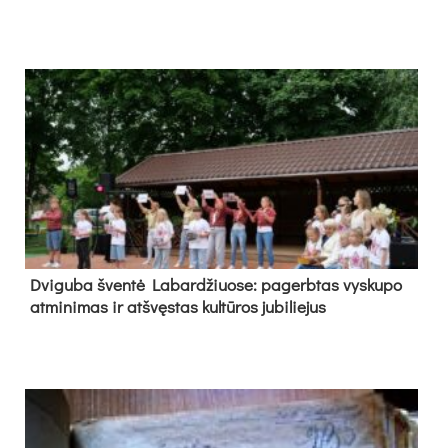
Dvi­gu­ba šven­tė La­bar­džiuo­se: pa­gerb­tas vys­ku­po
at­mi­ni­mas ir at­švęs­tas kul­tū­ros ju­bi­lie­jus