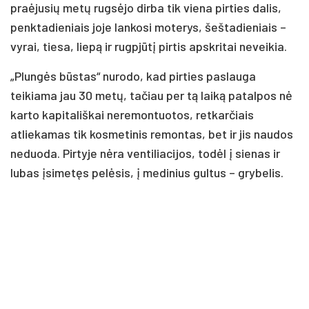
praėjusių metų rugsėjo dirba tik viena pirties dalis,
penktadieniais joje lankosi moterys, šeštadieniais –
vyrai, tiesa, liepą ir rugpjūtį pirtis apskritai neveikia.
„Plungės būstas“ nurodo, kad pirties paslauga
teikiama jau 30 metų, tačiau per tą laiką patalpos nė
karto kapitališkai neremontuotos, retkarčiais
atliekamas tik kosmetinis remontas, bet ir jis naudos
neduoda. Pirtyje nėra ventiliacijos, todėl į sienas ir
lubas įsimetęs pelėsis, į medinius gultus – grybelis.