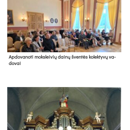
Ap­do­va­no­ti moks­lei­vių dai­nų šven­tės ko­lek­ty­vų va­
do­vai