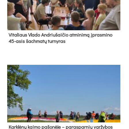
Vi­ta­liaus Vla­do And­riu­šai­čio at­mi­ni­mą įpras­mi­no
45-asis šach­ma­tų tur­ny­ras
Kark­lė­nų kai­mo pa­šo­nė­je – pa­ras­par­nių var­žy­bos