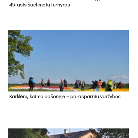
45-asis šach­ma­tų tur­ny­ras
Kark­lė­nų kai­mo pa­šo­nė­je – pa­ras­par­nių var­žy­bos