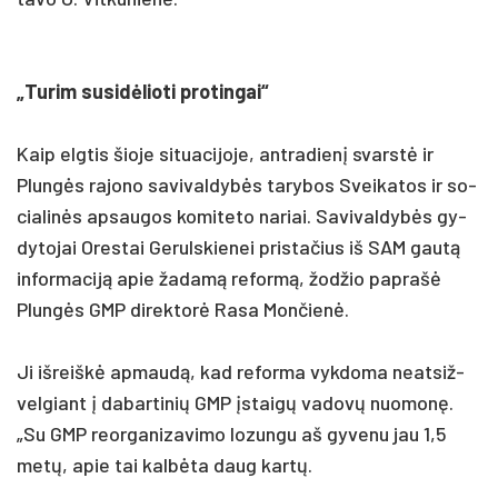
„Tu­rim su­si­dėlio­ti pro­tin­gai“
Kaip elg­tis šio­je si­tua­ci­jo­je, ant­ra­dienį svarstė ir
Plungės ra­jo­no sa­vi­val­dybės ta­ry­bos Svei­ka­tos ir so­
cia­linės ap­sau­gos ko­mi­te­to na­riai. Sa­vi­val­dybės gy­
dy­to­jai Ores­tai Ge­ruls­kie­nei pri­sta­čius iš SAM gautą
in­for­ma­ciją apie ža­damą re­formą, žod­žio pa­prašė
Plungės GMP di­rek­torė Ra­sa Mon­čienė.
Ji iš­reiškė ap­maudą, kad re­for­ma vyk­do­ma neat­siž­
vel­giant į da­bar­ti­nių GMP įstaigų va­dovų nuo­monę.
„Su GMP reor­ga­ni­za­vi­mo lo­zun­gu aš gy­ve­nu jau 1,5
metų, apie tai kalbė­ta daug kartų.