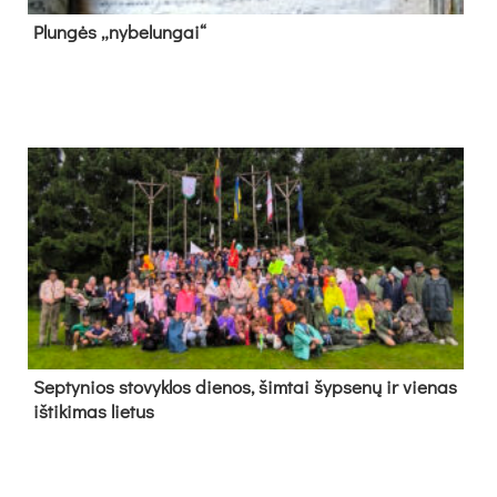
Plun­gės „ny­be­lun­gai“
Sep­ty­nios sto­vyk­los die­nos, šim­tai šyp­se­nų ir vie­nas
iš­ti­ki­mas lie­tus