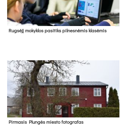
Rug­sė­jį mo­kyk­los pa­si­tiks pil­nes­nė­mis kla­sė­mis
Pir­ma­sis Plun­gės mies­to fo­tog­ra­fas