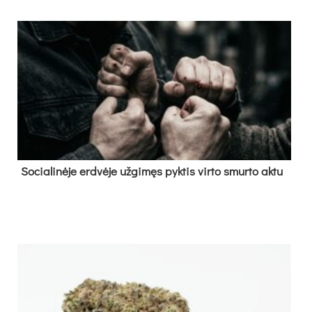
So­cia­li­nė­je erd­vė­je už­gi­męs pyk­tis vir­to smur­to ak­tu