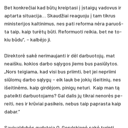
Bet konk­re­čiai kad būtų kreip­ta­si į įstaigų va­do­vus ir
ap­tar­ta si­tua­ci­ja… Skaud­žiai rea­guo­ju į tam tik­rus
mi­nis­te­ri­jos kal­ti­ni­mus, nes pa­ti refor­ma nėra pa­ruoš­
ta taip, kaip turėtų būti. Re­for­muo­ti rei­kia, bet ne to­
kiu būdu“, – kalbė­jo ji.
Di­rek­torė sakė ne­ri­mau­jan­ti ir dėl dar­buo­tojų, mat
neaiš­ku, ko­kios dar­bo sąly­gos jiems bus pa­si­ūly­tos.
„Nors teigiama, kad vi­si bus priim­ti, bet jei ne­prii­mi
siū­lomų dar­bo sąlygų – eik lauk be jo­kių išei­ti­nių, nes
išei­tinėms, kaip girdė­jom, pi­nigų ne­tu­ri. Kaip man tą
pa­teik­ti dar­buo­to­jams? Gal da­lis jų tik­rai ne­norės pe­
rei­ti, nes ir krūviai pa­si­keis, ne­bus taip pa­pras­ta kaip
da­bar.“
Sa­vi­val­dybės gy­dy­to­ja O. Ge­ruls­kienė sakė tu­rin­ti