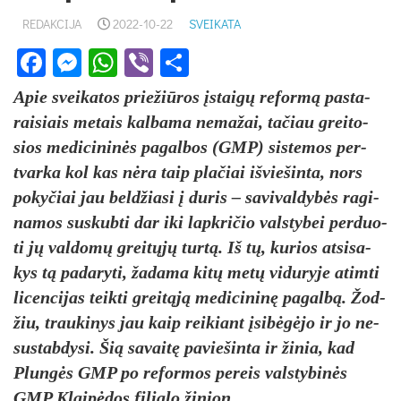
REDAKCIJA
2022-10-22
SVEIKATA
Facebook
Messenger
WhatsApp
Viber
Share
Apie svei­ka­tos prie­žiū­ros įstaigų re­formą pa­sta­
rai­siais me­tais kal­ba­ma ne­ma­žai, ta­čiau grei­to­
sios me­di­ci­ninės pa­gal­bos (GMP) sis­te­mos per­
tvar­ka kol kas nėra taip pla­čiai iš­vie­šin­ta, nors
po­ky­čiai jau beld­žia­si į du­ris – sa­vi­val­dybės ra­gi­
na­mos su­skub­ti dar iki lapk­ri­čio vals­ty­bei per­duo­
ti jų val­domų greitųjų turtą. Iš tų, ku­rios at­si­sa­
kys tą pa­da­ry­ti, ža­da­ma kitų metų vi­du­ry­je atim­ti
li­cen­ci­jas teik­ti greitąją me­di­ci­ninę pa­galbą. Žod­
žiu, trau­ki­nys jau kaip rei­kiant įsibėgė­jo ir jo ne­
sus­tab­dy­si. Šią sa­vaitę pa­vie­šin­ta ir ži­nia, kad
Plungės GMP po re­for­mos pe­reis vals­ty­binės
GMP Klaipė­dos fi­lia­lo ži­nion.