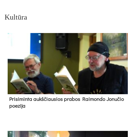
Kultūra
Pri­si­min­ta aukš­čiau­sios pra­bos Rai­mon­do Jo­nu­čio
poe­zi­ja