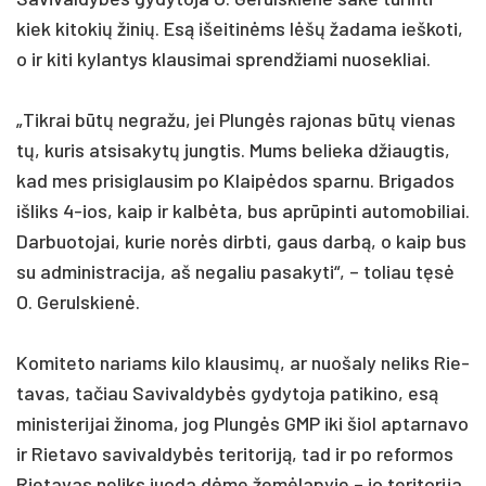
kiek ki­to­kių ži­nių. Esą išei­tinėms lėšų ža­da­ma ieš­ko­ti,
o ir ki­ti ky­lan­tys klau­si­mai sprend­žia­mi nuo­sek­liai.
„Tik­rai būtų ne­gra­žu, jei Plungės ra­jo­nas būtų vie­nas
tų, ku­ris at­si­sa­kytų jung­tis. Mums be­lie­ka džiaug­tis,
kad mes pri­si­glau­sim po Klaipė­dos spar­nu. Bri­ga­dos
iš­liks 4-ios, kaip ir kalbė­ta, bus ap­rūpin­ti au­to­mo­bi­liai.
Dar­buo­to­jai, ku­rie norės dirb­ti, gaus darbą, o kaip bus
su ad­mi­nist­ra­ci­ja, aš ne­ga­liu pa­sa­ky­ti“, – to­liau tęsė
O. Ge­ruls­kienė.
Ko­mi­te­to na­riams ki­lo klau­simų, ar nuo­ša­ly ne­liks Rie­
ta­vas, ta­čiau Sa­vi­val­dybės gy­dy­to­ja pa­ti­ki­no, esą
mi­nis­te­ri­jai ži­no­ma, jog Plungės GMP iki šiol ap­tar­na­vo
ir Rie­ta­vo sa­vi­val­dybės te­ri­to­riją, tad ir po re­for­mos
Rie­ta­vas ne­liks juo­da dėme žemė­la­py­je – jo te­ri­to­ri­ja