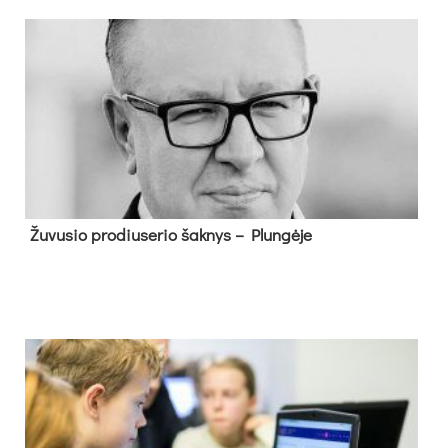
Žu­vu­sio pro­diu­se­rio šak­nys – Plun­gė­je