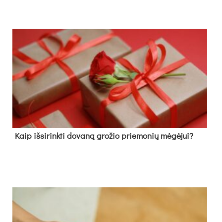
Kaip išsirinkti dovaną grožio priemonių mėgėjui?