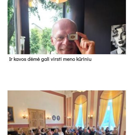
Ir ka­vos dė­mė ga­li virs­ti me­no kū­ri­niu