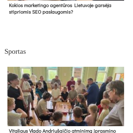
Kokios marketingo agentūros Lietuvoje garsėja
stipriomis SEO paslaugomis?
Sportas
Vi­ta­liaus Vla­do And­riu­šai­čio at­mi­ni­mą įpras­mi­no