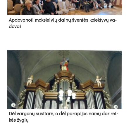
Ap­do­va­no­ti moks­lei­vių dai­nų šven­tės ko­lek­ty­vų va­
do­vai
Dėl var­go­nų su­si­ta­rė, o dėl pa­ra­pi­jos na­mų dar rei­
kės žy­gių