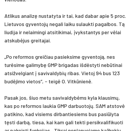
At­li­kus ana­lizę nu­sta­ty­ta ir tai, kad da­bar apie 5 pro­c.
Lie­tu­vos gy­ven­tojų ne­ga­li lai­ku su­lauk­ti pa­gal­bos. Tą
liu­di­ja ir ne­lai­min­gi at­si­ti­ki­mai, įvyks­tan­tys per vėlai
at­skubė­jus grei­ta­jai.
„Po re­for­mos grei­čiau pa­siek­si­me gy­ven­toją, nes
turė­si­me ga­li­mybę GMP bri­ga­das išdės­ty­ti ne­būti­nai
at­si­žvel­giant į sa­vi­val­dy­bių ri­bas. Vie­toj 94 bus 123
budė­ji­mo vie­tos“, – teigė O. Vitkū­nienė.
Pa­sak jos, šiuo me­tu sa­vi­val­dybėms ky­la klau­simų,
kas po re­for­mos lau­kia GMP dar­buo­tojų. SAM at­stovė
pa­ti­ki­no, kad vi­siems dir­ban­tie­siems bus pa­si­ūly­ta
tęsti darbą, tie­sa, kai kam ga­li tek­ti per­si­kva­li­fi­kuo­ti
ar pa­keis­ti funk­ci­jas. „Tik­rai ne­pla­nuo­ja­me kaž­ko­kių