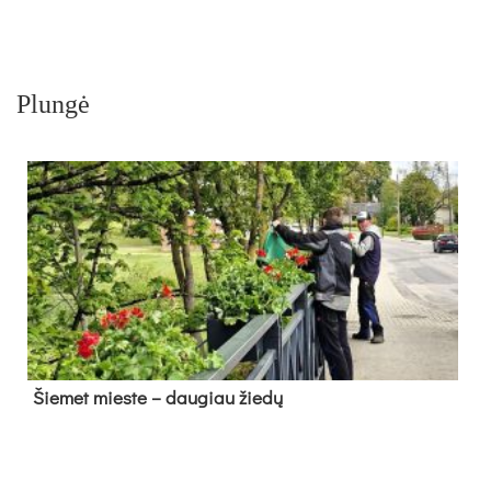
Plungė
Šie­met mies­te – dau­giau žie­dų