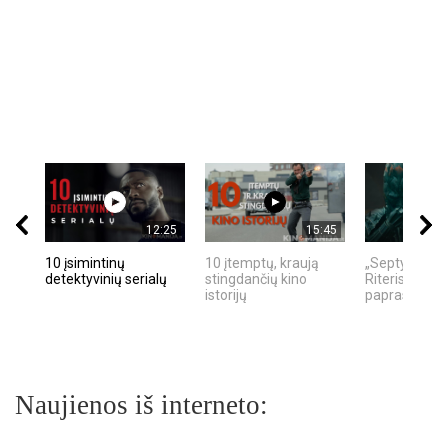
12:25
15:45
10 įsimintinų
10 įtemptų, kraują
„Septynių Ka
detektyvinių serialų
stingdančių kino
Riteris" – kai
istorijų
paprastumas
Naujienos iš interneto: