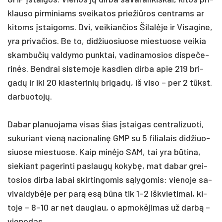
klau­so pir­mi­niams svei­ka­tos prie­žiū­ros cent­rams ar
ki­toms įstai­goms. Dvi, vei­kian­čios Ši­lalė­je ir Vi­sa­gi­ne,
yra pri­va­čios. Be to, did­žiuo­siuo­se mies­tuo­se vei­kia
skam­bu­čių val­dy­mo punk­tai, va­di­na­mo­sios dis­pe­če­
rinės. Bend­rai sis­te­mo­je kas­dien dir­ba apie 219 bri­
gadų ir iki 20 klas­te­ri­nių bri­gadų, iš vi­so – per 2 tūkst.
dar­buo­tojų.
Da­bar pla­nuo­ja­ma vi­sas šias įstai­gas cent­ra­li­zuo­ti,
su­ku­riant vieną na­cio­na­linę GMP su 5 fi­lia­lais did­žiuo­
siuo­se mies­tuo­se. Kaip minė­jo SAM, tai yra būti­na,
sie­kiant pa­ge­rin­ti pa­slaugų ko­kybę, mat da­bar grei­
to­sios dir­ba la­bai skir­tin­go­mis sąly­go­mis: vie­no­je sa­
vi­val­dybė­je per par­ą esą būna tik 1–2 išk­vie­ti­mai, ki­
to­je – 8–10 ar net dau­giau, o ap­mokė­ji­mas už darbą –
vie­no­das.