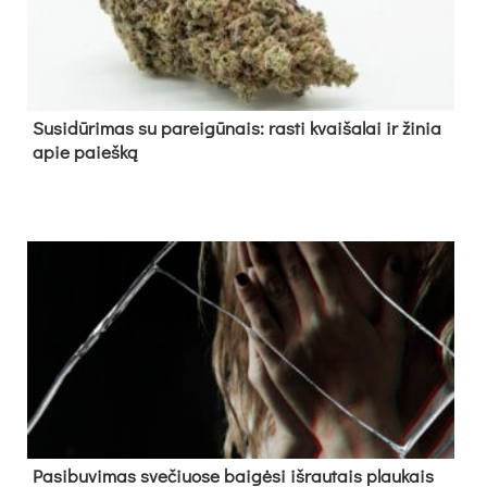
Su­si­dū­ri­mas su pa­rei­gū­nais: ras­ti kvai­ša­lai ir ži­nia
apie paieš­ką
Pa­si­bu­vi­mas sve­čiuo­se bai­gė­si iš­rau­tais plau­kais