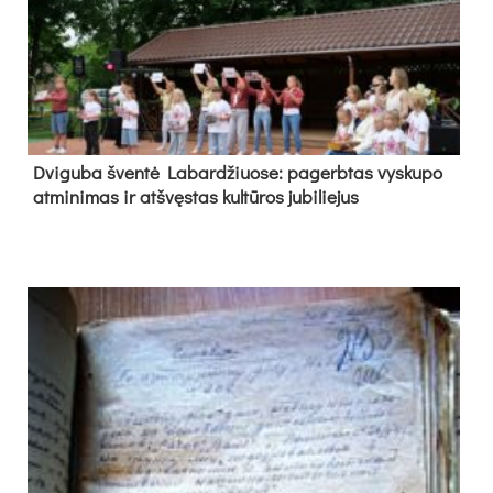
Dvi­gu­ba šven­tė La­bar­džiuo­se: pa­gerb­tas vys­ku­po
at­mi­ni­mas ir at­švęs­tas kul­tū­ros ju­bi­lie­jus