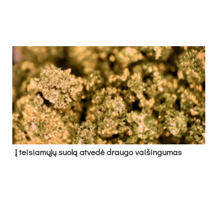
Į tei­sia­mų­jų suo­lą at­ve­dė drau­go vai­šin­gu­mas