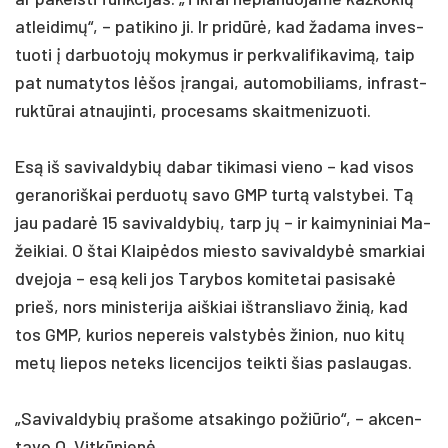
at­lei­dimų“, – pa­ti­ki­no ji. Ir pri­dūrė, kad ža­da­ma in­ves­
tuo­ti į dar­buo­tojų mo­ky­mus ir per­kva­li­fi­ka­vimą, taip
pat nu­ma­ty­tos lėšos įran­gai, au­to­mo­bi­liams, inf­rast­
ruktū­rai at­nau­jin­ti, pro­ce­sams skait­me­ni­zuo­ti.
Esą iš sa­vi­val­dy­bių da­bar ti­ki­ma­si vie­no – kad vi­sos
ge­ra­no­riš­kai per­duotų sa­vo GMP turtą vals­ty­bei. Tą
jau pa­darė 15 sa­vi­val­dy­bių, tarp jų – ir kai­my­ni­niai Ma­
žei­kiai. O štai Klaipė­dos mies­to sa­vi­val­dybė smar­kiai
dve­jo­ja – esą ke­li jos Ta­ry­bos ko­mi­te­tai pa­si­sakė
prie­š, nors mi­nis­te­ri­ja aiš­kiai išt­rans­lia­vo ži­nią, kad
tos GMP, ku­rios ne­pe­reis vals­tybės ži­nion, nuo kitų
metų lie­pos ne­teks li­cen­ci­jos teik­ti šias pa­slau­gas.
„Sa­vi­val­dy­bių pra­šo­me at­sa­kin­go po­žiū­rio“, – ak­cen­
ta­vo O. Vitkū­nienė.