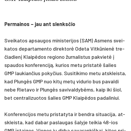
Per­mai­nos – jau ant slenks­čio
Svei­ka­tos ap­sau­gos mi­nis­te­ri­jos (SAM) As­mens svei­
ka­tos de­par­ta­men­to di­rek­torė Ode­ta Vitkū­nienė tre­
čia­dienį Klaipė­dos re­gio­no žur­na­lis­tus pa­kvietė į
spau­dos kon­fe­ren­ciją, ku­rios me­tu pri­statė ša­lies
GMP lau­kian­čius po­ky­čius. Su­si­ti­ki­mo me­tu at­skleis­ta,
kad Plungės GMP nuo kitų metų vi­du­rio bus pa­val­di
ne­be Rie­ta­vo ir Plungės sa­vi­val­dybėms, kaip iki šiol,
bet cent­ra­li­zuo­tos ša­lies GMP Klaipė­dos pa­da­li­niui.
Kon­fe­ren­ci­jos me­tu pri­sta­ty­ta ir bend­ra si­tua­ci­ja, at­
skleis­ta, kad dabar pa­slau­gas ša­ly­je tei­kia 48-ios
GMP įstai­gos. Vie­nos jų dir­ba sa­va­ran­kiš­kai, ki­tos pri­