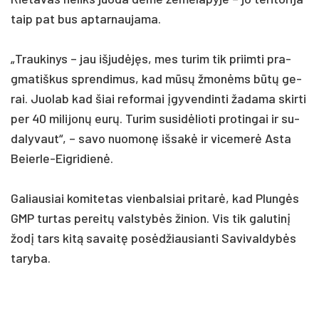
taip pat bus ap­tar­nau­ja­ma.
„Trau­ki­nys – jau iš­judėjęs, mes tu­rim tik priim­ti pra­
gma­tiš­kus spren­di­mus, kad mūsų žmonėms būtų ge­
rai. Juo­lab kad šiai re­for­mai įgy­ven­din­ti ža­da­ma skir­ti
per 40 mi­li­jonų eurų. Tu­rim su­si­dėlio­ti pro­tin­gai ir su­
da­ly­vaut“, – sa­vo nuo­monę iš­sakė ir vi­ce­merė As­ta
Beier­le-Eig­ri­dienė.
Ga­liau­siai ko­mi­te­tas vien­bal­siai pri­tarė, kad Plungės
GMP tur­tas pe­reitų vals­tybės ži­nion. Vis tik ga­lu­tinį
žodį tars kitą sa­vaitę po­sėdžiau­sian­ti Sa­vi­val­dybės
ta­ry­ba.