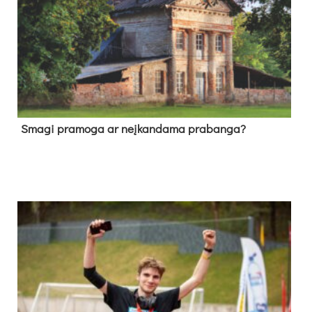
Sma­gi pra­mo­ga ar neį­kan­da­ma pra­ban­ga?