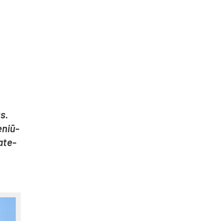
us.
e­niū­
a­te­