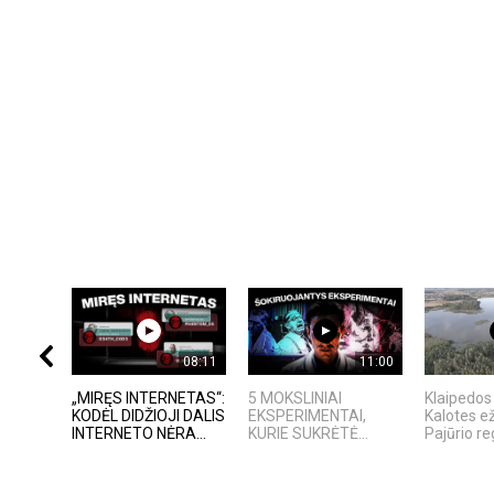
08:11
11:00
„MIRĘS INTERNETAS“:
5 MOKSLINIAI
Klaipedos 
KODĖL DIDŽIOJI DALIS
EKSPERIMENTAI,
Kalotes e
INTERNETO NĖRA...
KURIE SUKRĖTĖ...
Pajūrio reg