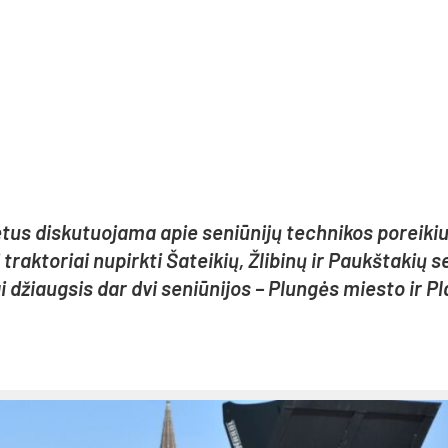
­tus dis­ku­tuo­ja­ma apie se­niū­ni­jų tech­ni­kos po­rei­ki
trak­to­riai nu­pirk­ti Ša­tei­kių, Žli­bi­nų ir Paukš­ta­kių s
iai džiaug­sis dar dvi se­niū­ni­jos – Plun­gės mies­to ir Pl