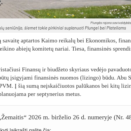
Plun­gės ra­jo­no sa­vi­val­dy­bės
ių se­niū­ni­ja, šie­met to­kie pir­ki­niai su­pla­nuo­ti Plun­gei bei Pla­te­liams
ą sa­vai­tę ap­tar­tos Kai­mo rei­ka­lų bei Eko­no­mi­kos, fi­nan
ei­ki­no abie­jų ko­mi­te­tų na­riai. Tie­sa, fi­nan­si­nės spren­d
sta­čiu­si Fi­nan­sų ir biu­dže­to sky­riaus ve­dė­jo pa­va­duo­to
ū­tų įsi­gy­ja­mi fi­nan­si­nės nuo­mos (li­zin­go) bū­du. Abu S
u PVM. Į šią su­mą neįs­kai­čiuo­tos pa­lū­ka­nos bei ki­tų li­zi
 pla­nuo­ja­ma per sep­ty­ne­rius me­tus.
o „Žemaitis“ 2026 m. birželio 26 d. numeryje (Nr. 4
yti laikraštį galite čia: