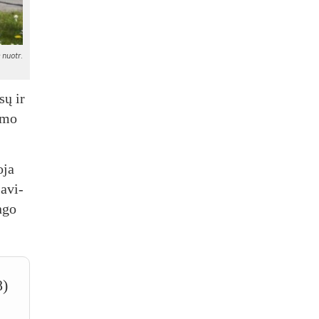
 nuo­tr.
­sų ir
i­mo
­ja
a­vi­
n­go
8)