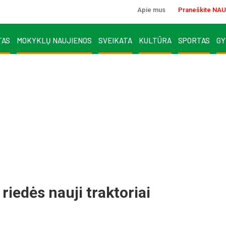
Apie mus
Praneškite NAU
TAS
MOKYKLŲ NAUJIENOS
SVEIKATA
KULTŪRA
SPORTAS
GY
 rie­dės nau­ji trak­to­riai