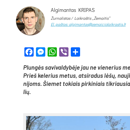
Algimantas KRIPAS
Žurnalistas / Laikraštis „Žemaitis“
El. paštas: algimantas@zemaiciolaikrastis.lt
Facebook
Messenger
WhatsApp
Viber
Share
Plun­gės sa­vi­val­dy­bė­je jau ne vie­ne­rius me
Prieš ke­le­rius me­tus, at­si­ra­dus lė­šų, nau­ji 
ni­joms. Šie­met to­kiais pir­ki­niais tik­riau­s
lių.