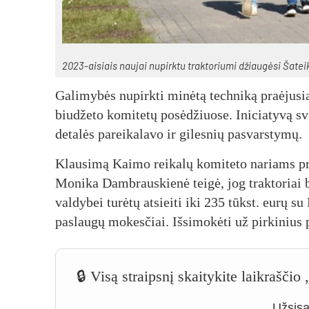
2023-ai­siais nau­jai nu­pirk­tu trak­to­riu­mi džiau­gė­si Ša­tei­k
Ga­li­my­bės nu­pirk­ti mi­nė­tą tech­ni­ką praė­ju­si
biu­dže­to ko­mi­te­tų po­sė­džiuo­se. Ini­cia­ty­vą sv
de­ta­lės pa­rei­ka­la­vo ir gi­les­nių pa­svars­ty­mų.
Klau­si­mą Kai­mo rei­ka­lų ko­mi­te­to na­riams pri­
Mo­ni­ka Damb­raus­kie­nė tei­gė, jog trak­to­riai b
val­dy­bei tu­rė­tų at­siei­ti iki 235 tūkst. eu­rų s
pa­slau­gų mo­kes­čiai. Iš­si­mo­kė­ti už pir­ki­nius
🔒 Visą straipsnį skaitykite laikrašči
Užsisak