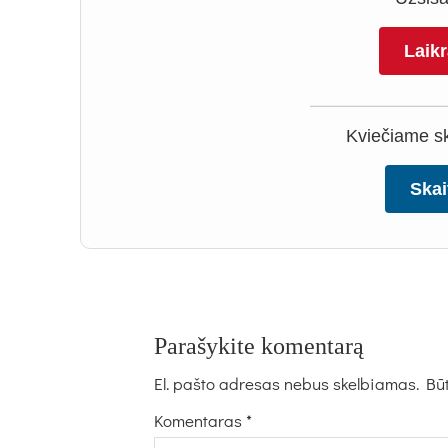
Laik
Kviečiame ska
Skai
Parašykite komentarą
El. pašto adresas nebus skelbiamas.
Būt
Komentaras
*