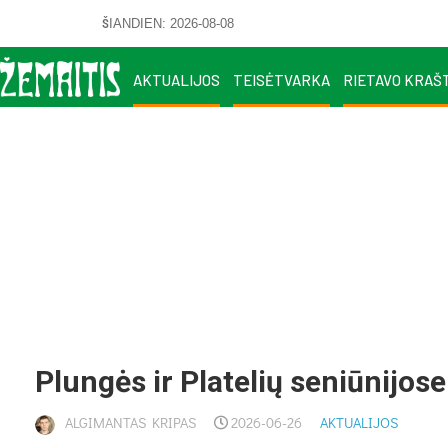
ŠIANDIEN: 2026-08-08
AKTUALIJOS
TEISĖTVARKA
RIETAVO KRAŠ
Plun­gės ir Pla­te­lių se­niū­ni­jo­se
ALGIMANTAS KRIPAS
2026-06-26
AKTUALIJOS