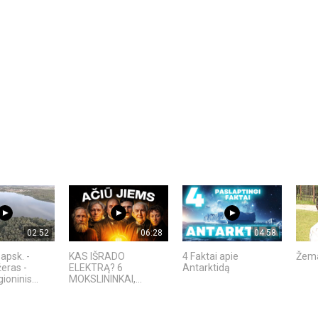
02:52
06:28
04:58
apsk. -
KAS IŠRADO
4 Faktai apie
Žema
žeras -
ELEKTRĄ? 6
Antarktidą
ioninis...
MOKSLININKAI,...