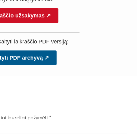
raščio užsakymas ↗
ityti laikraščio PDF versiją:
tyti PDF archyvą ↗
ini laukeliai pažymėti
*