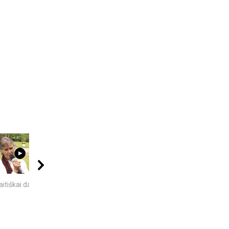
00:40
08:40
09:20
itiškai dainuoja
VIENINTELIS LIETUVIŲ
10 FILMUOSE
KILMĖS NASA
IŠGALVOTŲ
ASTRONAUTAS
TECHNOLOGIJŲ,...