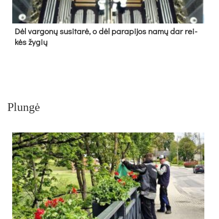
Dėl var­go­nų su­si­ta­rė, o dėl pa­ra­pi­jos na­mų dar rei­
kės žy­gių
Plungė