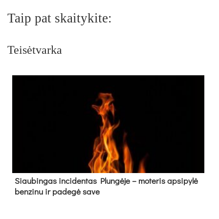
Taip pat skaitykite:
Teisėtvarka
Siau­bin­gas in­ci­den­tas Plun­gė­je – mo­te­ris ap­si­py­lė
ben­zi­nu ir pa­de­gė sa­ve