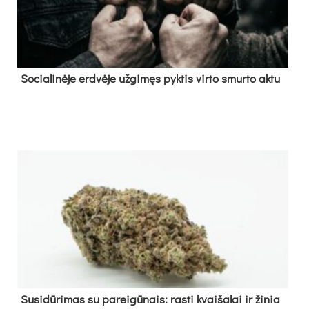
So­cia­li­nė­je erd­vė­je už­gi­męs pyk­tis vir­to smur­to ak­tu
Su­si­dū­ri­mas su pa­rei­gū­nais: ras­ti kvai­ša­lai ir ži­nia