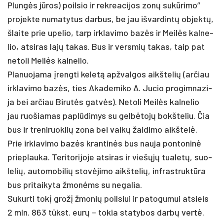
Plungės jūros) poil­sio ir rek­rea­ci­jos zonų su­kūri­mo“
pro­jek­te nu­ma­ty­tus dar­bus, be jau iš­var­dintų ob­jektų,
šlai­te prie upe­lio, tarp irk­la­vi­mo bazės ir Meilės kal­ne­
lio, at­si­ras lajų ta­kas. Bus ir vers­mių ta­kas, taip pat
ne­to­li Meilės kal­ne­lio.
Pla­nuo­ja­ma įreng­ti ke­letą ap­žval­gos aikš­te­lių (ar­čiau
irk­la­vi­mo bazės, ties Aka­de­mi­ko A. Ju­cio pro­gim­na­zi­
ja bei ar­čiau Bi­rutės gatvės). Ne­to­li Meilės kal­ne­lio
jau ruo­šia­mas pa­plūdi­mys su gelbė­tojų bokš­te­liu. Čia
bus ir tre­ni­ruok­lių zo­na bei vaikų žai­di­mo aikš­telė.
Prie irk­la­vi­mo bazės kran­tinės bus nau­ja po­nto­ninė
prie­plau­ka. Te­ri­to­ri­jo­je at­si­ras ir viešųjų tua­letų, suo­
le­lių, au­to­mo­bi­lių stovė­jimo aikš­te­lių, inf­rast­ruktū­ra
bus pri­tai­ky­ta žmonėms su ne­ga­lia.
Su­kur­ti tokį grožį žmo­nių poil­siui ir pa­to­gu­mui at­sieis
2 mln. 863 tūkst. eurų – to­kia sta­ty­bos darbų vertė.