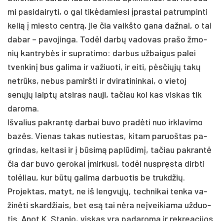
mi pa­si­dai­ry­ti, o gal tikė­da­mie­si įpras­tai pa­trum­pin­ti
ke­lią į mies­to centrą, jie čia vaikš­to ga­na daž­nai, o tai
da­bar – pa­vo­jin­ga. Todėl darbų va­do­vas pra­šo žmo­
nių kant­rybės ir su­pra­ti­mo: dar­bus už­bai­gus pa­lei
tven­kinį bus ga­li­ma ir va­žiuo­ti, ir ei­ti, pėsčiųjų takų
ne­trūks, ne­bus pa­mirš­ti ir dvi­ra­ti­nin­kai, o vie­toj
senųjų laiptų at­si­ras nau­ji, ta­čiau kol kas vis­kas tik
da­ro­ma.
Iš­va­lius pa­krantę dar­bai bu­vo pra­dėti nuo irk­la­vi­mo
bazės. Vie­nas ta­kas nu­ties­tas, ki­tam pa­ruoš­tas pa­
grin­das, kel­ta­si ir į būsimą pa­plūdimį, ta­čiau pa­krantė
čia dar bu­vo ge­ro­kai įmir­ku­si, todėl nu­spręsta dirb­ti
tolė­liau, kur būtų ga­li­ma dar­buo­tis be trukd­žių.
Pro­jek­tas, ma­tyt, ne iš lengvųjų, tech­ni­kai ten­ka va­
žinė­ti skard­žiais, bet esą tai nėra ne­įvei­kia­ma už­duo­
tis. Anot K. Sta­nio, vis­kas yra pa­da­ro­ma ir rek­rea­ci­jos