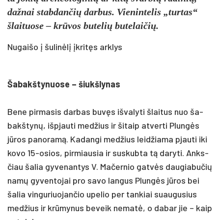
daž­nai stab­dan­čių dar­bus. Vie­nin­te­lis „tur­tas“
šlai­tuo­se – krūvos bu­te­lių bu­te­lai­čių.
Nugaišo į šu­li­nė­lį įkri­tęs ark­lys
Ša­bakš­ty­nuo­se – šiukš­ly­nas
Be­ne pir­ma­sis dar­bas buvęs iš­va­ly­ti šlai­tus nuo ša­
bakš­tynų, išp­jau­ti med­žius ir ši­taip at­ver­ti Plungės
jūros pa­no­ramą. Ka­dan­gi med­žius leid­žia­ma pjau­ti iki
ko­vo 15-osios, pir­miau­sia ir su­skub­ta tą da­ry­ti. Anks­
čiau ša­lia gy­ve­nan­tys V. Ma­čer­nio gatvės dau­gia­bu­čių
namų gy­ven­to­jai pro sa­vo lan­gus Plungės jūros bei
ša­lia vin­gu­riuo­jan­čio upe­lio per tan­kiai suau­gu­sius
med­žius ir krūmy­nus be­veik ne­matė, o da­bar jie – kaip