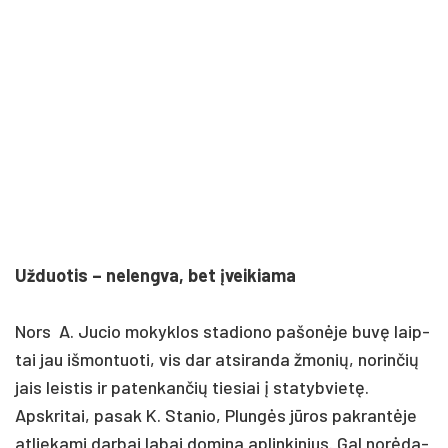
Už­duo­tis – neleng­va, bet įvei­kia­ma
Nors A. Ju­cio mo­kyk­los sta­dio­no pa­šonė­je buvę laip­
tai jau iš­mon­tuo­ti, vis dar at­si­ran­da žmo­nių, no­rin­čių
jais leis­tis ir pa­ten­kan­čių tie­siai į sta­tyb­vietę.
Apsk­ri­tai, pa­sak K. Sta­nio, Plungės jūros pa­krantė­je
at­lie­ka­mi dar­bai la­bai do­mi­na ap­lin­ki­nius. Gal norė­da­