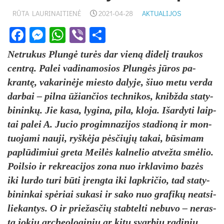
RŪTA LAURINAITIENĖ
2021-04-28
AKTUALIJOS
Facebook
Messenger
WhatsApp
Viber
Share
Net­ru­kus Plungė turės dar vieną di­delį trau­kos
centrą. Pa­lei va­di­na­mo­sios Plungės jūros pa­
krantę, va­ka­rinė­je mies­to da­ly­je, šiuo me­tu ver­da
dar­bai – pil­na ūžian­čios tech­ni­kos, knibž­da sta­ty­
bi­ninkų. Jie ka­sa, ly­gi­na, pi­la, klo­ja. Išar­dy­ti laip­
tai pa­lei A. Ju­cio pro­gim­na­zi­jos sta­dioną ir mon­
tuo­ja­mi nau­ji, ryškė­ja pėsčiųjų ta­kai, būsi­mam
pa­plūdi­miui gre­ta Meilės kal­ne­lio at­vež­ta smėlio.
Poil­sio ir rek­rea­ci­jos zo­na nuo irk­la­vi­mo bazės
iki lur­do tu­ri būti įreng­ta iki lapk­ri­čio, tad sta­ty­
bi­nin­kai spėriai su­ka­si ir sa­ko nuo gra­fikų neat­si­
lie­kan­tys. O ir prie­žas­čių stab­tel­ti ne­bu­vo – ne­ras­
ta jo­kių ar­cheo­lo­gi­nių ar kitų svar­bių ra­di­nių,