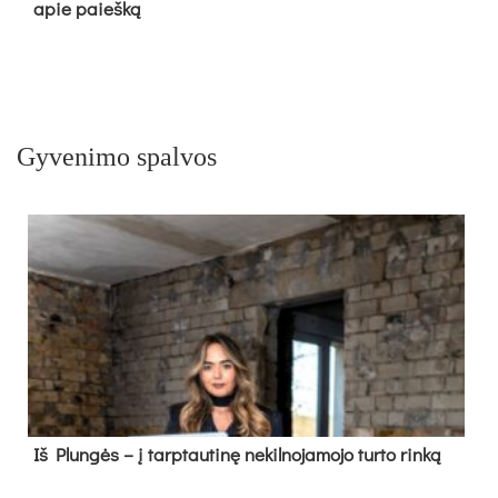
apie paieš­ką
Gyvenimo spalvos
Iš Plungės – į tarptautinę nekilnojamojo turto rinką