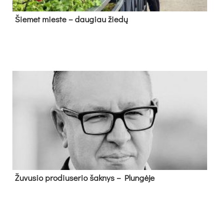
Šie­met mies­te – dau­giau žie­dų
Žu­vu­sio pro­diu­se­rio šak­nys – Plun­gė­je