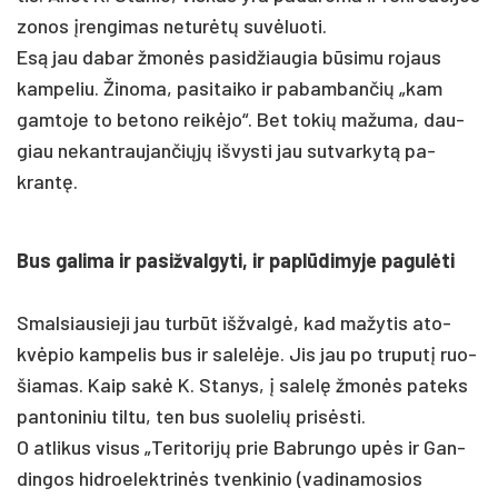
zo­nos įren­gi­mas ne­turėtų su­vėluo­ti.
Esą jau da­bar žmonės pa­si­džiau­gia būsi­mu ro­jaus
kam­pe­liu. Ži­no­ma, pa­si­tai­ko ir pa­bam­ban­čių „kam
gam­to­je to be­to­no reikė­jo“. Bet to­kių ma­žu­ma, dau­
giau ne­kant­rau­jan­čiųjų iš­vys­ti jau su­tvarkytą pa­
krantę.
Bus ga­li­ma ir pa­si­žval­gy­ti, ir pa­plūdi­my­je pa­gulė­ti
Smal­siau­sie­ji jau turbūt išž­valgė, kad ma­žy­tis ato­
kvėpio kam­pe­lis bus ir sa­lelė­je. Jis jau po tru­putį ruo­
šia­mas. Kaip sakė K. Sta­nys, į sa­lelę žmonės pa­teks
pan­to­ni­niu til­tu, ten bus suo­le­lių pri­sėsti.
O at­li­kus vi­sus „Te­ri­to­rijų prie Bab­run­go upės ir Gan­
din­gos hid­roe­lekt­rinės tven­ki­nio (va­di­na­mo­sios