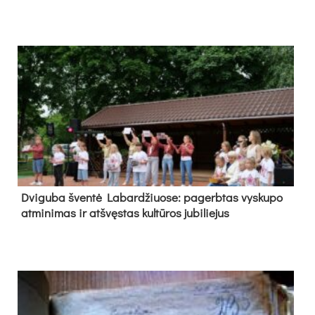
Dvi­gu­ba šven­tė La­bar­džiuo­se: pa­gerb­tas vys­ku­po
at­mi­ni­mas ir at­švęs­tas kul­tū­ros ju­bi­lie­jus