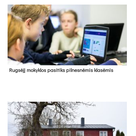
Rug­sė­jį mo­kyk­los pa­si­tiks pil­nes­nė­mis kla­sė­mis