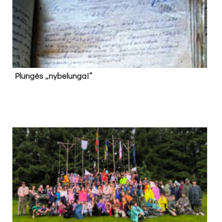
Plun­gės „ny­be­lun­gai“