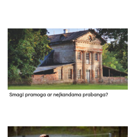
Sma­gi pra­mo­ga ar neį­kan­da­ma pra­ban­ga?