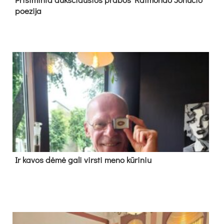
poe­zi­ja
Ir ka­vos dė­mė ga­li virs­ti me­no kū­ri­niu