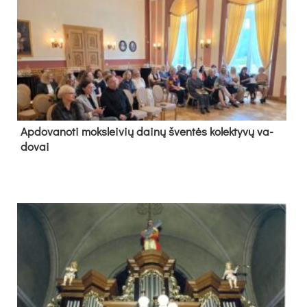
Ap­do­va­no­ti moks­lei­vių dai­nų šven­tės ko­lek­ty­vų va­
do­vai