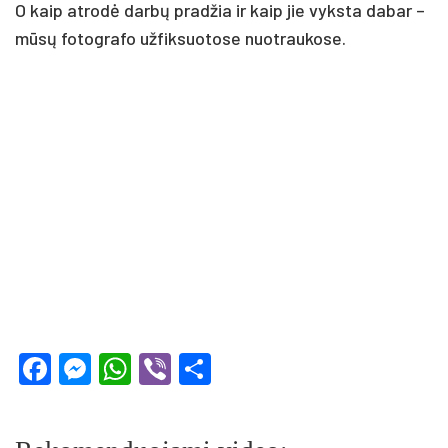
O kaip at­rodė darbų pra­džia ir kaip jie vyks­ta da­bar –
mūsų fo­tog­ra­fo už­fik­suo­to­se nuo­trau­ko­se.
Facebook
Messenger
WhatsApp
Viber
Share