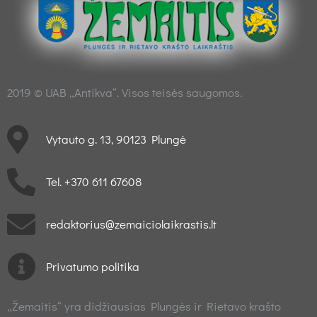
2019 © UAB „Antikva“. Visos teisės saugomos.
Vytauto g. 13, 90123 Plungė
Tel. +370 611 67608
redaktorius@zemaiciolaikrastis.lt
Privatumo politika
„Žemaitis“ yra didžiausias Plungės ir Rietavo krašto