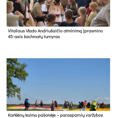
Vi­ta­liaus Vla­do And­riu­šai­čio at­mi­ni­mą įpras­mi­no
45-asis šach­ma­tų tur­ny­ras
Kark­lė­nų kai­mo pa­šo­nė­je – pa­ras­par­nių var­žy­bos