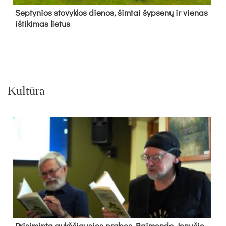
Sep­ty­nios sto­vyk­los die­nos, šim­tai šyp­se­nų ir vie­nas
iš­ti­ki­mas lie­tus
Kultūra
Pri­si­min­ta aukš­čiau­sios pra­bos Rai­mon­do Jo­nu­čio