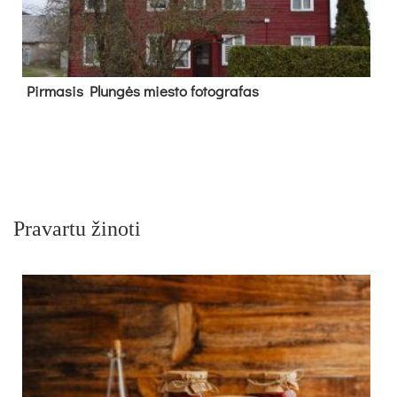
Pir­ma­sis Plun­gės mies­to fo­tog­ra­fas
Pravartu žinoti