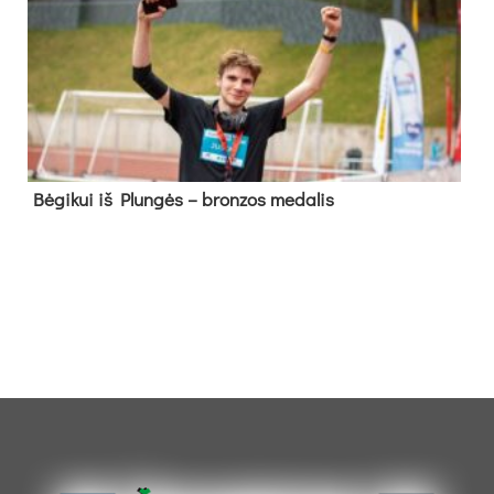
Bė­gi­kui iš Plun­gės – bron­zos me­da­lis