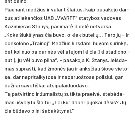
ant del­no.
Pjau­nant med­žius ir va­lant šlai­tus, kaip pa­sa­ko­jo dar­
bus at­lie­kan­čios UAB „VVARFF“ sta­ty­bos va­do­vas
Ka­zi­mie­ras Sta­nys, pa­si­matė di­delė ne­tvar­ka.
„Koks šiukš­ly­nas čia bu­vo, o kiek bu­te­lių… Tarp jų – ir
ode­ko­lo­no „Trai­noj“. Med­žius kirs­da­mi bu­vom su­rinkę,
bet kol nuo bai­da­rinės vėl at­ėjom iki čia (iki sta­dio­no –
aut.), jų vėl bu­vo pil­na“, – pa­sa­ko­ja K. Sta­nys, leis­da­
mas su­pras­ti, kad žmonės jau ir anks­čiau šio­se vie­to­
se, dar ne­pri­tai­ky­to­se ir ne­pa­ruoš­to­se poil­siui, gan
daž­nai sa­vo­tiš­kai at­si­pa­lai­duo­da­vo.
Tą pa­tvir­ti­no ir žur­na­listų su­tik­ta praeivė, stebė­da­
ma­si iš­va­ly­tu šlai­tu: „Tai kur da­bar pi­jo­kai dėsis? Jų
čia būda­vo pil­ni ša­bakš­ty­nai.“