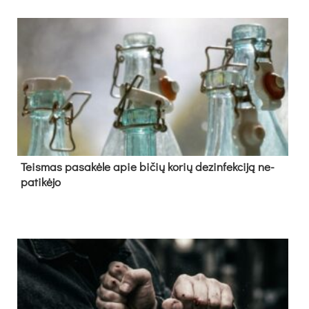
Teis­mas pa­sa­kė­le apie bi­čių ko­rių de­zin­fek­ci­ją ne­
pa­ti­kė­jo