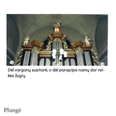
Dėl var­go­nų su­si­ta­rė, o dėl pa­ra­pi­jos na­mų dar rei­
kės žy­gių
Plungė