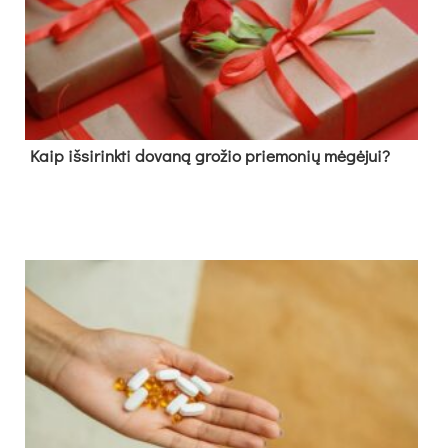
Kaip išsirinkti dovaną grožio priemonių mėgėjui?