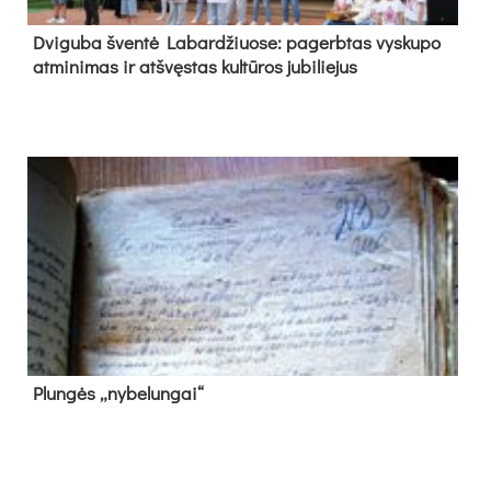
Dvi­gu­ba šven­tė La­bar­džiuo­se: pa­gerb­tas vys­ku­po
at­mi­ni­mas ir at­švęs­tas kul­tū­ros ju­bi­lie­jus
Plun­gės „ny­be­lun­gai“