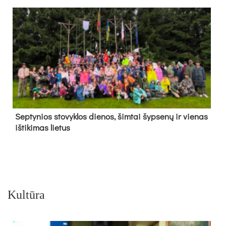
Sep­ty­nios sto­vyk­los die­nos, šim­tai šyp­se­nų ir vie­nas
iš­ti­ki­mas lie­tus
Kultūra