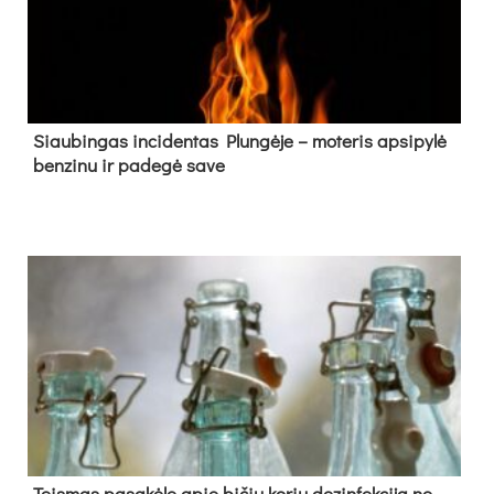
Siau­bin­gas in­ci­den­tas Plun­gė­je – mo­te­ris ap­si­py­lė
ben­zi­nu ir pa­de­gė sa­ve
Teis­mas pa­sa­kė­le apie bi­čių ko­rių de­zin­fek­ci­ją ne­