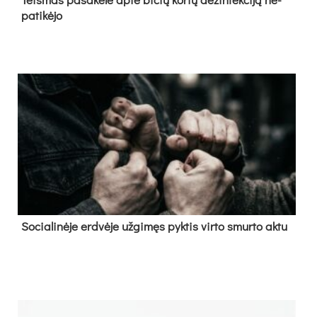
pa­ti­kė­jo
So­cia­li­nė­je erd­vė­je už­gi­męs pyk­tis vir­to smur­to ak­tu