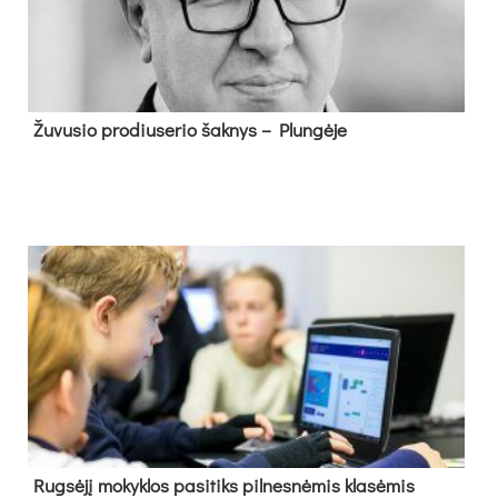
Žu­vu­sio pro­diu­se­rio šak­nys – Plun­gė­je
Rug­sė­jį mo­kyk­los pa­si­tiks pil­nes­nė­mis kla­sė­mis