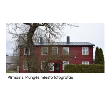
Pir­ma­sis Plun­gės mies­to fo­tog­ra­fas