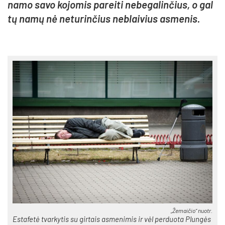
na­mo sa­vo ko­jo­mis pa­rei­ti ne­be­ga­lin­čius, o gal
tų na­mų nė ne­tu­rin­čius ne­blai­vius as­me­nis.
„Žemaičio“ nuotr.
Es­ta­fe­tė tvar­ky­tis su gir­tais as­me­nimis ir vėl per­duo­ta Plun­gės