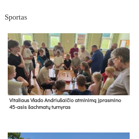
Sportas
Vi­ta­liaus Vla­do And­riu­šai­čio at­mi­ni­mą įpras­mi­no
45-asis šach­ma­tų tur­ny­ras