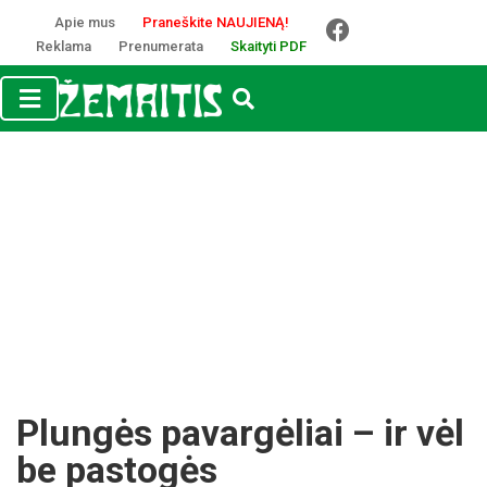
Apie mus
Praneškite NAUJIENĄ!
Reklama
Prenumerata
Skaityti PDF
Plun­gės pa­var­gė­liai – ir vėl
be pa­sto­gės