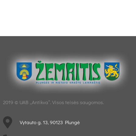
2019 © UAB „Antikva“. Visos teisės saugomos.
Vytauto g. 13, 90123 Plungė