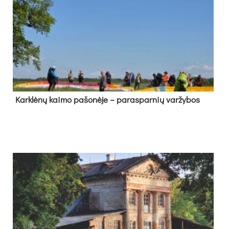
Kark­lė­nų kai­mo pa­šo­nė­je – pa­ras­par­nių var­žy­bos