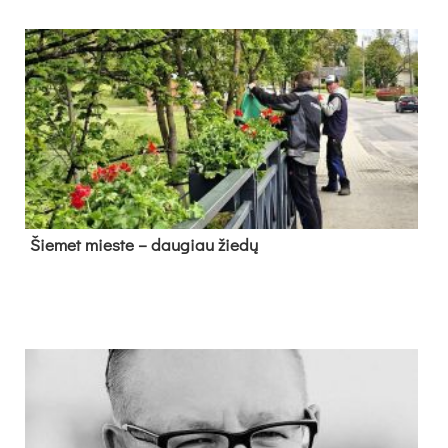
Šie­met mies­te – dau­giau žie­dų