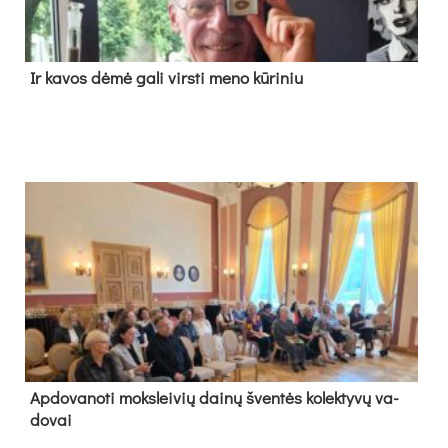
Ir ka­vos dė­mė ga­li virs­ti me­no kū­ri­niu
Ap­do­va­no­ti moks­lei­vių dai­nų šven­tės ko­lek­ty­vų va­
do­vai