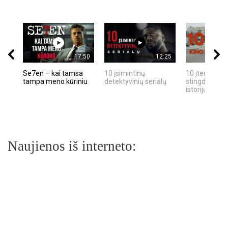
17:50
12:25
Se7en – kai tamsa
10 įsimintinų
10 įtemptų, k
tampa meno kūriniu
detektyvinių serialų
stingdančių k
istorijų
Naujienos iš interneto: