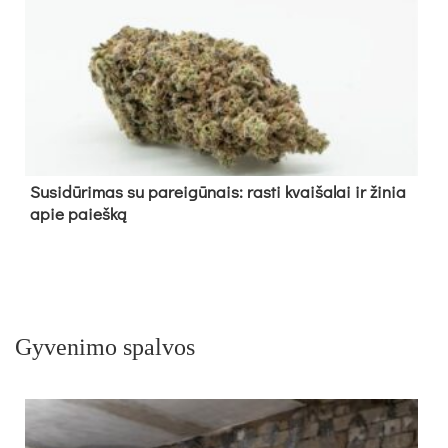
Su­si­dū­ri­mas su pa­rei­gū­nais: ras­ti kvai­ša­lai ir ži­nia
apie paieš­ką
Gyvenimo spalvos