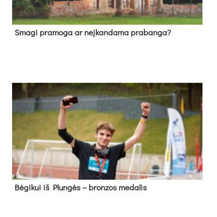
Sma­gi pra­mo­ga ar neį­kan­da­ma pra­ban­ga?
Bė­gi­kui iš Plun­gės – bron­zos me­da­lis