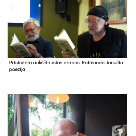
Pri­si­min­ta aukš­čiau­sios pra­bos Rai­mon­do Jo­nu­čio
poe­zi­ja