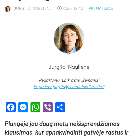
JURGITA NAGLIENĖ
2025-12-16
AKTUALIJOS
Jurgita Naglienė
Redaktorė /
Laikraštis „Žemaitis“
El. paštas: jurgita@zemaiciolaikrastis.lt
Facebook
Messenger
WhatsApp
Viber
Share
Plun­gė­je jau daug me­tų neišsp­ren­džia­mas
klau­si­mas, kur ap­nak­vin­din­ti gat­vė­je ras­tus ir