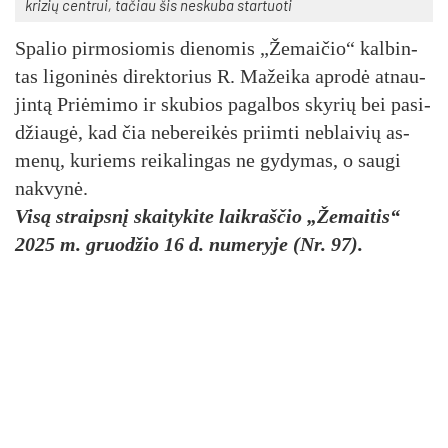
kri­zių cent­rui, ta­čiau šis ne­sku­ba star­tuo­ti
Spa­lio pir­mo­sio­mis die­no­mis „Že­mai­čio“ kal­bin­
tas li­go­ni­nės di­rek­to­rius R. Ma­žei­ka ap­ro­dė at­nau­
jin­tą Priė­mi­mo ir sku­bios pa­gal­bos sky­rių bei pa­si­
džiau­gė, kad čia ne­be­rei­kės priim­ti ne­blai­vių as­
me­nų, ku­riems rei­ka­lin­gas ne gy­dy­mas, o sau­gi
nak­vy­nė.
Visą straipsnį skaitykite laikraščio „Žemaitis“
2025 m. gruodžio 16 d. numeryje (Nr. 97).