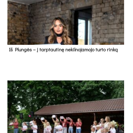
Iš Plungės – į tarptautinę nekilnojamojo turto rinką