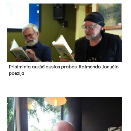
Pri­si­min­ta aukš­čiau­sios pra­bos Rai­mon­do Jo­nu­čio
poe­zi­ja