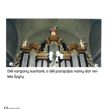
Dėl var­go­nų su­si­ta­rė, o dėl pa­ra­pi­jos na­mų dar rei­
kės žy­gių
Plungė