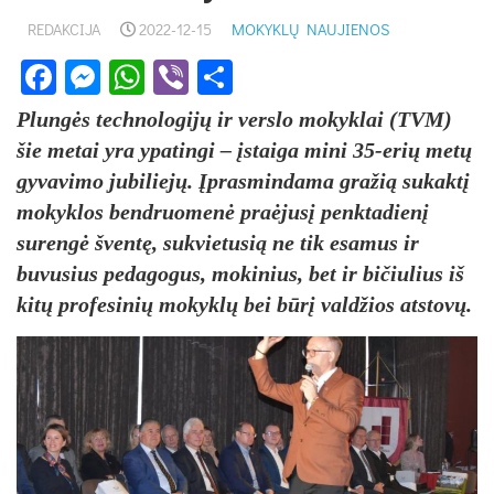
REDAKCIJA
2022-12-15
MOKYKLŲ NAUJIENOS
Facebook
Messenger
WhatsApp
Viber
Share
Plungės technologijų ir verslo mokyklai (TVM)
šie metai yra ypatingi – įstaiga mini 35-erių metų
gyvavimo jubiliejų. Įprasmindama gražią sukaktį
mokyklos bendruomenė praėjusį penktadienį
surengė šventę, sukvietusią ne tik esamus ir
buvusius pedagogus, mokinius, bet ir bičiulius iš
kitų profesinių mokyklų bei būrį valdžios atstovų.