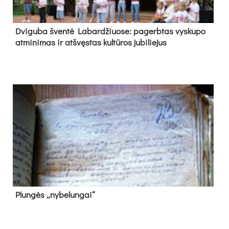
Dvi­gu­ba šven­tė La­bar­džiuo­se: pa­gerb­tas vys­ku­po
at­mi­ni­mas ir at­švęs­tas kul­tū­ros ju­bi­lie­jus
Plun­gės „ny­be­lun­gai“