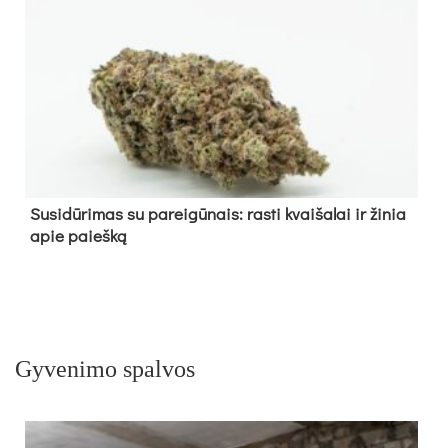
Su­si­dū­ri­mas su pa­rei­gū­nais: ras­ti kvai­ša­lai ir ži­nia
apie paieš­ką
Gyvenimo spalvos