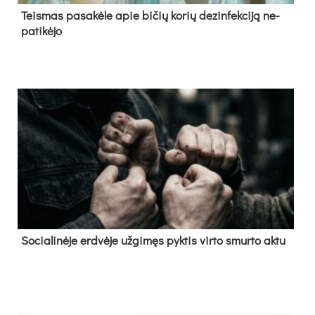
Teis­mas pa­sa­kė­le apie bi­čių ko­rių de­zin­fek­ci­ją ne­
pa­ti­kė­jo
So­cia­li­nė­je erd­vė­je už­gi­męs pyk­tis vir­to smur­to ak­tu