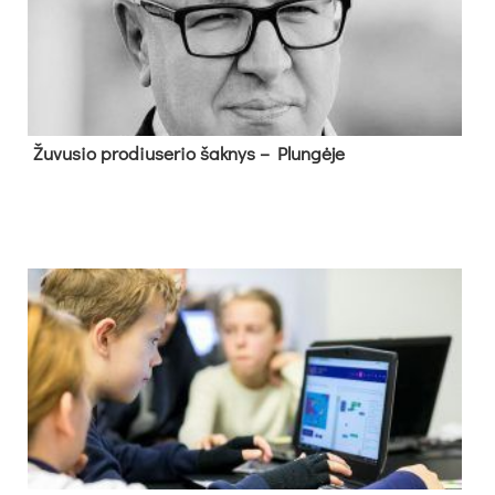
Žu­vu­sio pro­diu­se­rio šak­nys – Plun­gė­je