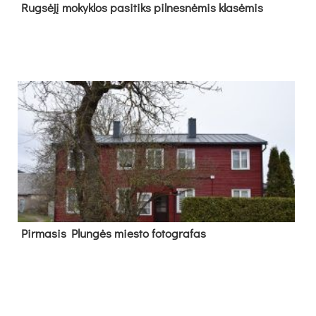
Rug­sė­jį mo­kyk­los pa­si­tiks pil­nes­nė­mis kla­sė­mis
Pir­ma­sis Plun­gės mies­to fo­tog­ra­fas