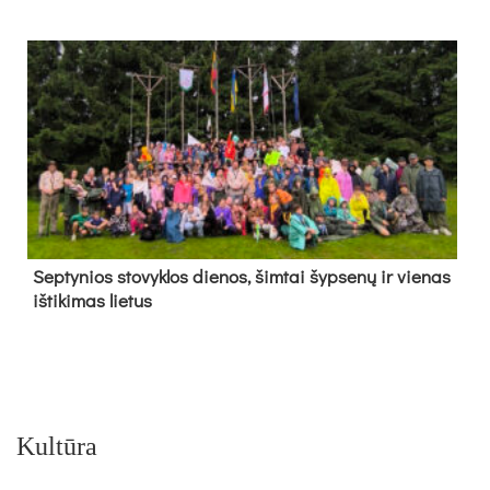
Sep­ty­nios sto­vyk­los die­nos, šim­tai šyp­se­nų ir vie­nas
iš­ti­ki­mas lie­tus
Kultūra