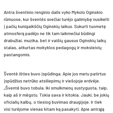
Antra šventinio renginio dalis vyko Mykolo Oginskio
rūmuose, kur šventės svečiai turėjo galimybę nusikelti
į pačių kunigaikščių Oginskių laikus. Sukurti tuometę
atmosferą padėjo ne tik tam laikmečiui būdingi
drabužiai, muzika, bet ir vaišių gausus Oginskių laikų
stalas, atkurtas mokyklos pedagogų ir moksleivių
pastangomis.
Šventė išties buvo įspūdinga. Apie jos metu patirtus
įspūdžius netrūko atsiliepimų ir viešojoje erdvėje.
„Šventė buvo tobula. Iki smulkmenų sustyguota, taip,
kaip aš ir mėgstu. Tokia sava ir kitokia. Jauki, be jokių
oficialių kalbų, o tiesiog buvimas draugijoje. Ir tiek
visi turėjome vienas kitam ką pasakyti.️ Apie antrąją