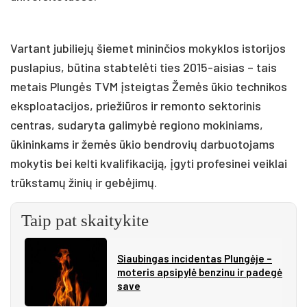
Vartant jubiliejų šiemet mininčios mokyklos istorijos
puslapius, būtina stabtelėti ties 2015-aisias – tais
metais Plungės TVM įsteigtas Žemės ūkio technikos
eksploatacijos, priežiūros ir remonto sektorinis
centras, sudaryta galimybė regiono mokiniams,
ūkininkams ir žemės ūkio bendrovių darbuotojams
mokytis bei kelti kvalifikaciją, įgyti profesinei veiklai
trūkstamų žinių ir gebėjimų.
Taip pat skaitykite
Siau­bin­gas in­ci­den­tas Plun­gė­je –
mo­te­ris ap­si­py­lė ben­zi­nu ir pa­de­gė
sa­ve