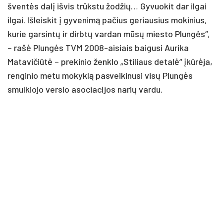
šventės dalį išvis trūkstu žodžių… Gyvuokit dar ilgai
ilgai. Išleiskit į gyvenimą pačius geriausius mokinius,
kurie garsintų ir dirbtų vardan mūsų miesto Plungės“,
– rašė Plungės TVM 2008-aisiais baigusi Aurika
Matavičiūtė – prekinio ženklo „Stiliaus detalė“ įkūrėja,
renginio metu mokyklą pasveikinusi visų Plungės
smulkiojo verslo asociacijos narių vardu.