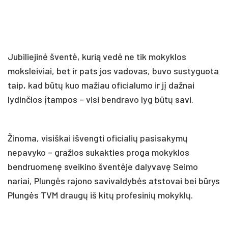
Jubiliejinė šventė, kurią vedė ne tik mokyklos
moksleiviai, bet ir pats jos vadovas, buvo sustyguota
taip, kad būtų kuo mažiau oficialumo ir jį dažnai
lydinčios įtampos – visi bendravo lyg būtų savi.
Žinoma, visiškai išvengti oficialių pasisakymų
nepavyko – gražios sukakties proga mokyklos
bendruomenę sveikino šventėje dalyvavę Seimo
nariai, Plungės rajono savivaldybės atstovai bei būrys
Plungės TVM draugų iš kitų profesinių mokyklų.