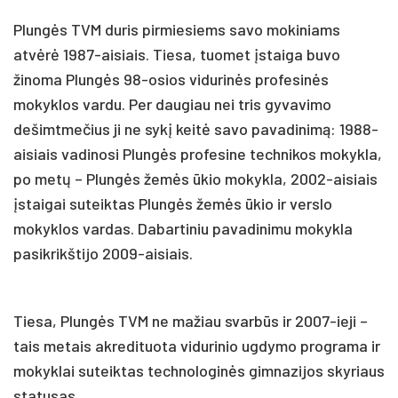
Plungės TVM duris pirmiesiems savo mokiniams
atvėrė 1987-aisiais. Tiesa, tuomet įstaiga buvo
žinoma Plungės 98-osios vidurinės profesinės
mokyklos vardu. Per daugiau nei tris gyvavimo
dešimtmečius ji ne sykį keitė savo pavadinimą: 1988-
aisiais vadinosi Plungės profesine technikos mokykla,
po metų – Plungės žemės ūkio mokykla, 2002-aisiais
įstaigai suteiktas Plungės žemės ūkio ir verslo
mokyklos vardas. Dabartiniu pavadinimu mokykla
pasikrikštijo 2009-aisiais.
Tiesa, Plungės TVM ne mažiau svarbūs ir 2007-ieji –
tais metais akredituota vidurinio ugdymo programa ir
mokyklai suteiktas technologinės gimnazijos skyriaus
statusas.