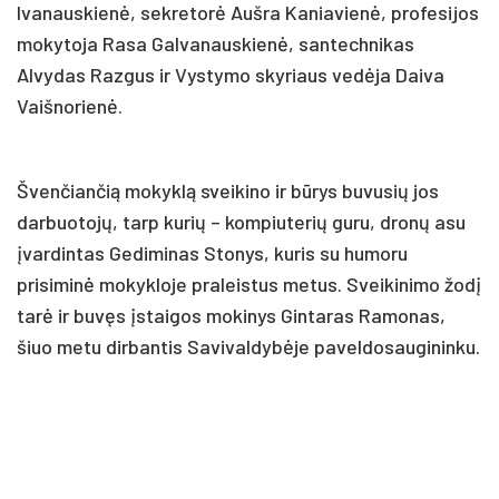
Ivanauskienė, sekretorė Aušra Kaniavienė, profesijos
mokytoja Rasa Galvanauskienė, santechnikas
Alvydas Razgus ir Vystymo skyriaus vedėja Daiva
Vaišnorienė.
Švenčiančią mokyklą sveikino ir būrys buvusių jos
darbuotojų, tarp kurių – kompiuterių guru, dronų asu
įvardintas Gediminas Stonys, kuris su humoru
prisiminė mokykloje praleistus metus. Sveikinimo žodį
tarė ir buvęs įstaigos mokinys Gintaras Ramonas,
šiuo metu dirbantis Savivaldybėje paveldosaugininku.