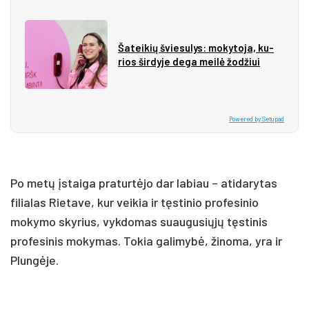
Ša­tei­kių švie­su­lys: mo­ky­to­ja, ku­
rios šir­dy­je de­ga mei­lė žo­džiui
Powered by Setupad
Po metų įstaiga praturtėjo dar labiau – atidarytas
filialas Rietave, kur veikia ir tęstinio profesinio
mokymo skyrius, vykdomas suaugusiųjų tęstinis
profesinis mokymas. Tokia galimybė, žinoma, yra ir
Plungėje.