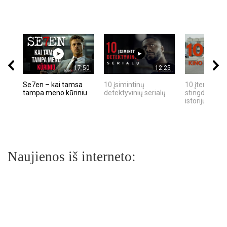
17:50
12:25
Se7en – kai tamsa
10 įsimintinų
10 įtemptų, k
tampa meno kūriniu
detektyvinių serialų
stingdančių k
istorijų
Naujienos iš interneto: