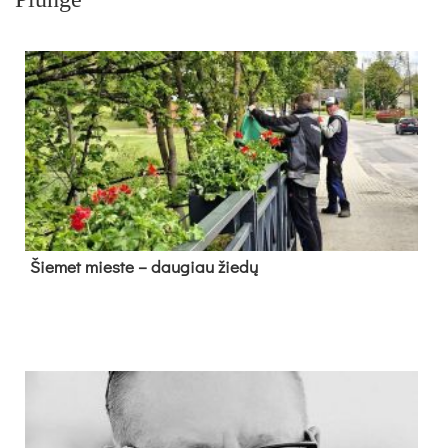
Šie­met mies­te – dau­giau žie­dų