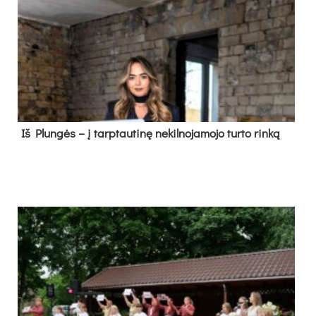
Iš Plungės – į tarptautinę nekilnojamojo turto rinką