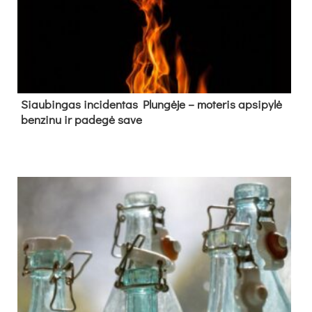
Siau­bin­gas in­ci­den­tas Plun­gė­je – mo­te­ris ap­si­py­lė
ben­zi­nu ir pa­de­gė sa­ve