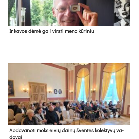
Ir ka­vos dė­mė ga­li virs­ti me­no kū­ri­niu
Ap­do­va­no­ti moks­lei­vių dai­nų šven­tės ko­lek­ty­vų va­
do­vai