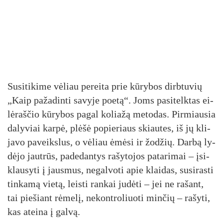
Su­si­ti­ki­me vė­liau pe­rei­ta prie kū­ry­bos dirb­tu­vių
„Kaip pa­ža­din­ti sa­vy­je poe­tą“. Joms pa­si­telk­tas ei­
lė­raš­čio kū­ry­bos pa­gal ko­lia­žą me­to­das. Pir­miau­sia
da­ly­viai kar­pė, plė­šė po­pie­riaus skiau­tes, iš jų kli­
ja­vo pa­veiks­lus, o vė­liau ėmė­si ir žo­džių. Dar­bą ly­
dė­jo jaut­rūs, pa­de­dan­tys ra­šy­to­jos pa­ta­ri­mai – įsi­
klau­sy­ti į jaus­mus, ne­gal­vo­ti apie klai­das, su­si­ras­ti
tin­ka­mą vie­tą, leis­ti ran­kai ju­dė­ti – jei ne ra­šant,
tai pie­šiant rė­me­lį, ne­kont­ro­liuo­ti min­čių – ra­šy­ti,
kas atei­na į gal­vą.