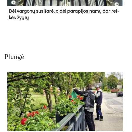
Dėl var­go­nų su­si­ta­rė, o dėl pa­ra­pi­jos na­mų dar rei­
kės žy­gių
Plungė