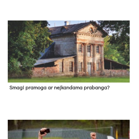
Sma­gi pra­mo­ga ar neį­kan­da­ma pra­ban­ga?