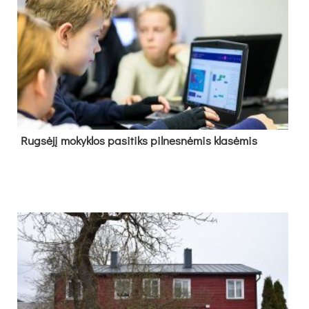
Rug­sė­jį mo­kyk­los pa­si­tiks pil­nes­nė­mis kla­sė­mis