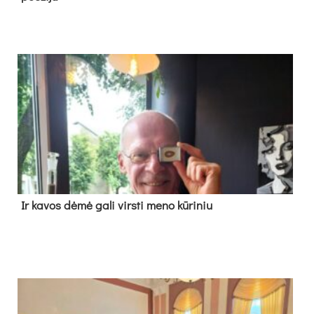
Ir ka­vos dė­mė ga­li virs­ti me­no kū­ri­niu