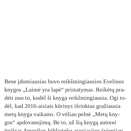
Be­ne įdo­miau­sias bu­vo reikš­min­giau­sios Eve­li­nos
kny­gos „Lai­mė yra la­pė“ pri­sta­ty­mas. Rei­kė­tų pra­
dė­ti nuo to, ko­dėl ši kny­ga reikš­min­giau­sia. Ogi to­
dėl, kad 2016-ai­siais kū­ri­nys iš­rink­tas gra­žiau­sia
me­tų kny­ga vai­kams. O vė­liau pel­nė „Me­tų kny­
gos“ ap­do­va­no­ji­mą. Be to, už šią kny­gą au­to­rei
įteik­tas Ame­ri­kos bib­lio­te­kų aso­cia­ci­jos (vie­ni­jan­