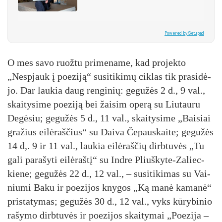
Powered by Setupad
O mes sa­vo ruož­tu pri­me­na­me, kad pro­jek­to
„Nesp­jauk į poe­zi­ją“ su­si­ti­ki­mų cik­las tik pra­si­dė­
jo. Dar lau­kia daug ren­gi­nių: ge­gu­žės 2 d., 9 val.,
skai­ty­si­me poe­zi­ją bei žai­sim ope­rą su Liu­tau­ru
De­gė­siu; ge­gu­žės 5 d., 11 val., skai­ty­si­me „Bai­siai
gra­žius ei­lė­raš­čius“ su Dai­va Če­paus­kai­te; ge­gu­žės
14 d,. 9 ir 11 val., lau­kia ei­lė­raš­čių dirb­tu­vės „Tu
ga­li pa­ra­šy­ti ei­lė­raš­tį“ su Ind­re Pliuš­ky­te-Za­liec­
kie­ne; ge­gu­žės 22 d., 12 val., – su­si­ti­ki­mas su Vai­
niu­mi Ba­ku ir poe­zi­jos kny­gos „Ką ma­nė ka­ma­nė“
pri­sta­ty­mas; ge­gu­žės 30 d., 12 val., vyks kū­ry­bi­nio
ra­šy­mo dirb­tu­vės ir poe­zi­jos skai­ty­mai „Poe­zi­ja –