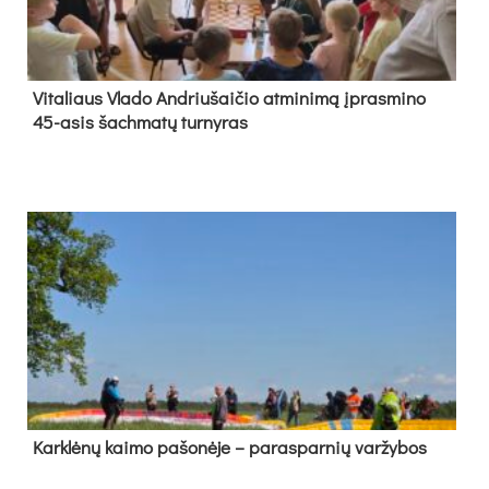
Vi­ta­liaus Vla­do And­riu­šai­čio at­mi­ni­mą įpras­mi­no
45-asis šach­ma­tų tur­ny­ras
Kark­lė­nų kai­mo pa­šo­nė­je – pa­ras­par­nių var­žy­bos