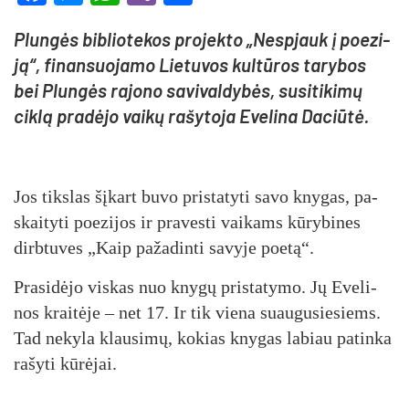
Plun­gės bib­lio­te­kos pro­jek­to „Nesp­jauk į poe­zi­
ją“, fi­nan­suo­ja­mo Lie­tu­vos kul­tū­ros ta­ry­bos
bei Plun­gės ra­jo­no sa­vi­val­dy­bės, su­si­ti­ki­mų
cik­lą pra­dė­jo vai­kų ra­šy­to­ja Eve­li­na Da­ciū­tė.
Jos tiks­las šį­kart bu­vo pri­sta­ty­ti sa­vo kny­gas, pa­
skai­ty­ti poe­zi­jos ir pra­ves­ti vai­kams kū­ry­bi­nes
dirb­tu­ves „Kaip pa­ža­din­ti sa­vy­je poe­tą“.
Pra­si­dė­jo vis­kas nuo kny­gų pri­sta­ty­mo. Jų Eve­li­
nos krai­tė­je – net 17. Ir tik vie­na suau­gu­sie­siems.
Tad ne­ky­la klau­si­mų, ko­kias kny­gas la­biau pa­tin­ka
ra­šy­ti kū­rė­jai.