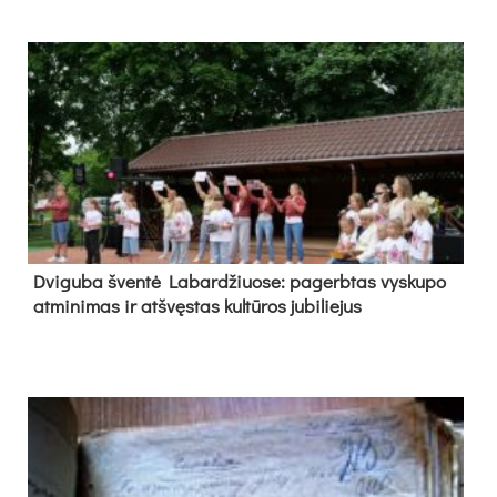
Dvi­gu­ba šven­tė La­bar­džiuo­se: pa­gerb­tas vys­ku­po
at­mi­ni­mas ir at­švęs­tas kul­tū­ros ju­bi­lie­jus