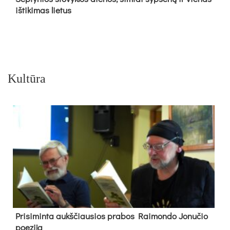
iš­ti­ki­mas lie­tus
Kultūra
Pri­si­min­ta aukš­čiau­sios pra­bos Rai­mon­do Jo­nu­čio
poe­zi­ja