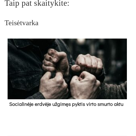
Taip pat skaitykite:
Teisėtvarka
So­cia­li­nė­je erd­vė­je už­gi­męs pyk­tis vir­to smur­to ak­tu