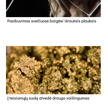
Pa­si­bu­vi­mas sve­čiuo­se bai­gė­si iš­rau­tais plau­kais
Į tei­sia­mų­jų suo­lą at­ve­dė drau­go vai­šin­gu­mas