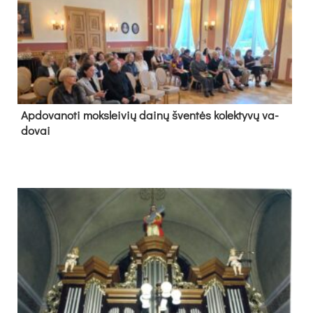
Ap­do­va­no­ti moks­lei­vių dai­nų šven­tės ko­lek­ty­vų va­
do­vai