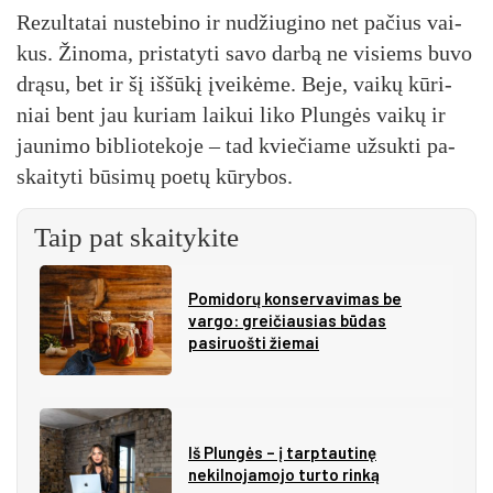
Re­zul­ta­tai nu­ste­bi­no ir nu­džiu­gi­no net pa­čius vai­
kus. Ži­no­ma, pri­sta­ty­ti sa­vo dar­bą ne vi­siems bu­vo
drą­su, bet ir šį iš­šū­kį įvei­kė­me. Be­je, vai­kų kū­ri­
niai bent jau ku­riam lai­kui li­ko Plun­gės vai­kų ir
jau­ni­mo bib­lio­te­ko­je – tad kvie­čia­me už­suk­ti pa­
skai­ty­ti bū­si­mų poe­tų kū­ry­bos.
Taip pat skaitykite
Pomidorų konservavimas be
vargo: greičiausias būdas
pasiruošti žiemai
Iš Plungės – į tarptautinę
nekilnojamojo turto rinką