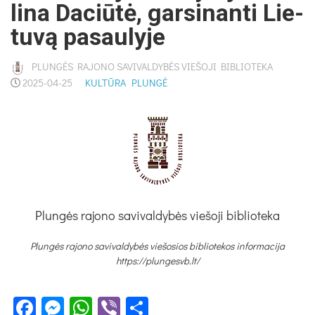
li­na Da­ciū­tė, gar­si­nan­ti Lie­
tu­vą pa­sau­ly­je
PLUNGĖS RAJONO SAVIVALDYBĖS VIEŠOJI BIBLIOTEKA
2025-04-25
KULTŪRA
PLUNGĖ
Plungės rajono savivaldybės viešoji biblioteka
Plungės rajono savivaldybės viešosios bibliotekos informacija
https://plungesvb.lt/
Facebook
Messenger
WhatsApp
Viber
Share