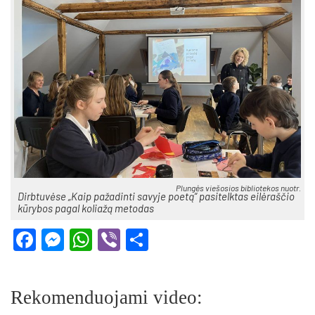
Plun­gės vie­šo­sios bib­lio­te­kos nuo­tr.
Dirb­tu­vė­se „Kaip pa­ža­din­ti sa­vy­je poe­tą“ pa­si­telk­tas ei­lė­raš­čio
kū­ry­bos pa­gal ko­lia­žą me­to­das
Facebook
Messenger
WhatsApp
Viber
Share
Rekomenduojami video: