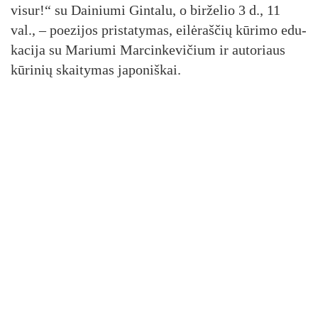
vi­sur!“ su Dai­niu­mi Gin­ta­lu, o bir­že­lio 3 d., 11
val., – poe­zi­jos pri­sta­ty­mas, ei­lė­raš­čių kū­ri­mo edu­
ka­ci­ja su Ma­riu­mi Mar­cin­ke­vi­čium ir au­to­riaus
kū­ri­nių skai­ty­mas ja­po­niš­kai.