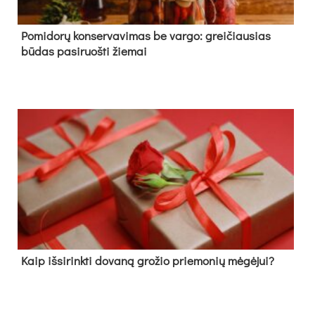
Pomidorų konservavimas be vargo: greičiausias
būdas pasiruošti žiemai
Kaip išsirinkti dovaną grožio priemonių mėgėjui?