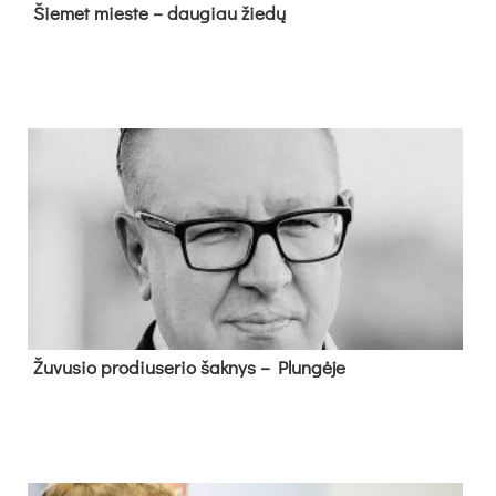
Šie­met mies­te – dau­giau žie­dų
Žu­vu­sio pro­diu­se­rio šak­nys – Plun­gė­je