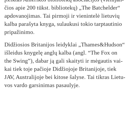
čios apie 200 tūkst. bib­lio­te­kų) „The Bat­chel­der“
ap­do­va­no­ji­mas. Tai pir­mo­ji ir vie­nin­te­lė lie­tu­vių
kal­ba pa­ra­šy­ta kny­ga, su­lau­ku­si to­kio tarp­tau­ti­nio
pri­pa­ži­ni­mo.
Di­džio­sios Bri­ta­ni­jos lei­dyk­lai „Thames&Hudson“
iš­lei­dus kny­ge­lę ang­lų kal­ba (angl. “The Fox on
the Swing”), da­bar ją ga­li skai­ty­ti ir mė­gau­tis vai­
kai tiek to­je pa­čio­je Di­džio­jo­je Bri­ta­ni­jo­je, tiek
JAV, Aust­ra­li­jo­je bei ki­to­se ša­ly­se. Tai tik­ras Lie­tu­
vos var­do gar­si­ni­mas pa­sau­ly­je.