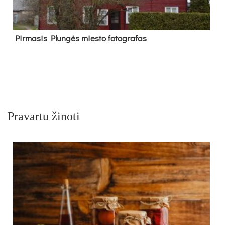
Pir­ma­sis Plun­gės mies­to fo­tog­ra­fas
Pravartu žinoti