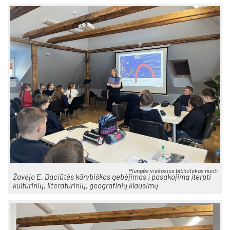
Plun­gės vie­šo­sios bib­lio­te­kos nuo­tr.
Ža­vė­jo E. Da­ciū­tės kū­ry­biš­kas ge­bė­ji­mas į pa­sa­ko­ji­mą įterp­ti
kul­tū­ri­nių, li­te­ra­tū­ri­nių, geog­ra­fi­nių klau­si­mų