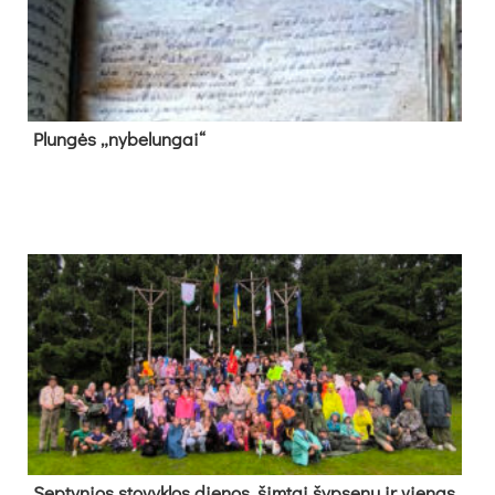
Plun­gės „ny­be­lun­gai“
Sep­ty­nios sto­vyk­los die­nos, šim­tai šyp­se­nų ir vie­nas