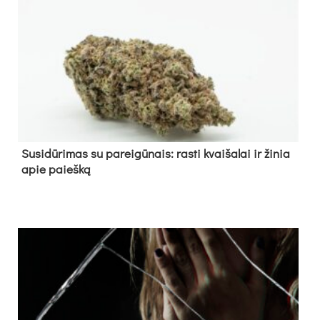
Su­si­dū­ri­mas su pa­rei­gū­nais: ras­ti kvai­ša­lai ir ži­nia
apie paieš­ką