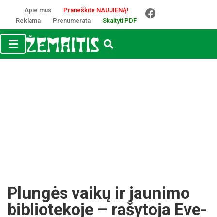
Apie mus
Praneškite NAUJIENĄ!
Reklama
Prenumerata
Skaityti PDF
Plun­gės vai­kų ir jau­ni­mo
bib­lio­te­ko­je – ra­šy­to­ja Eve­