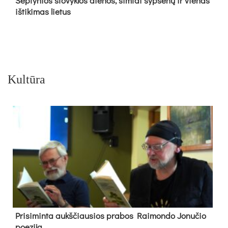
Sep­ty­nios sto­vyk­los die­nos, šim­tai šyp­se­nų ir vie­nas
iš­ti­ki­mas lie­tus
Kultūra
Pri­si­min­ta aukš­čiau­sios pra­bos Rai­mon­do Jo­nu­čio
poe­zi­ja