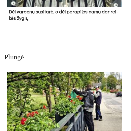
Dėl var­go­nų su­si­ta­rė, o dėl pa­ra­pi­jos na­mų dar rei­
kės žy­gių
Plungė