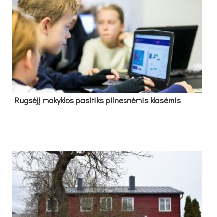
Rug­sė­jį mo­kyk­los pa­si­tiks pil­nes­nė­mis kla­sė­mis