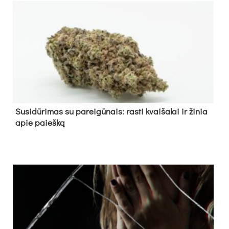
Su­si­dū­ri­mas su pa­rei­gū­nais: ras­ti kvai­ša­lai ir ži­nia
apie paieš­ką