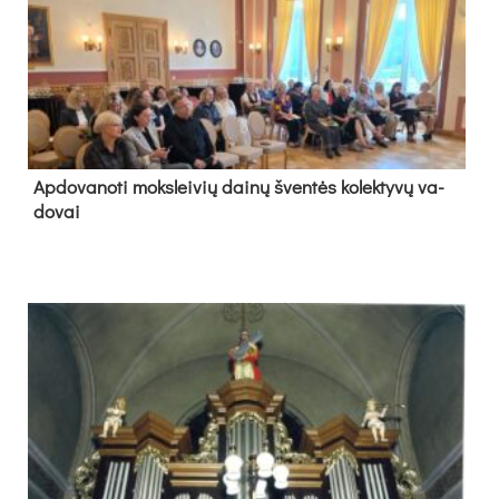
Ap­do­va­no­ti moks­lei­vių dai­nų šven­tės ko­lek­ty­vų va­
do­vai