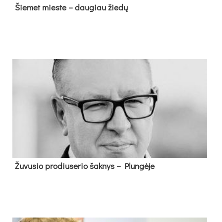
Šie­met mies­te – dau­giau žie­dų
Žu­vu­sio pro­diu­se­rio šak­nys – Plun­gė­je