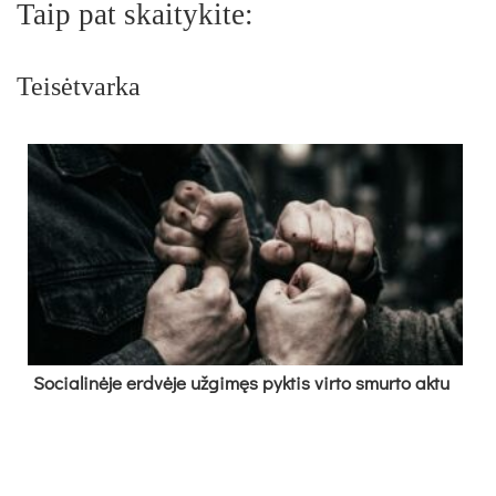
Taip pat skaitykite:
Teisėtvarka
So­cia­li­nė­je erd­vė­je už­gi­męs pyk­tis vir­to smur­to ak­tu