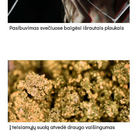
Pa­si­bu­vi­mas sve­čiuo­se bai­gė­si iš­rau­tais plau­kais
Į tei­sia­mų­jų suo­lą at­ve­dė drau­go vai­šin­gu­mas