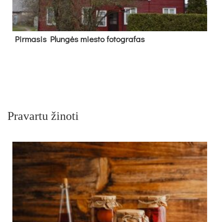
Pir­ma­sis Plun­gės mies­to fo­tog­ra­fas
Pravartu žinoti