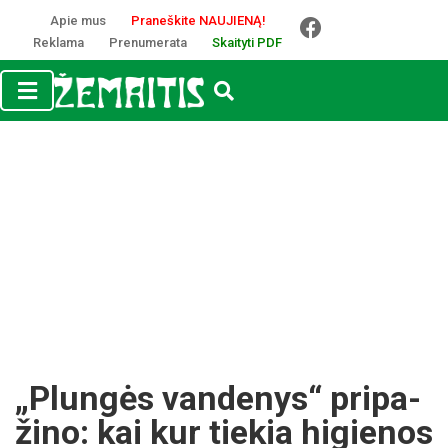
Apie mus
Praneškite NAUJIENĄ!
Reklama
Prenumerata
Skaityti PDF
„Plun­gės van­de­nys“ pri­pa­
ži­no: kai kur tie­kia hi­gie­nos