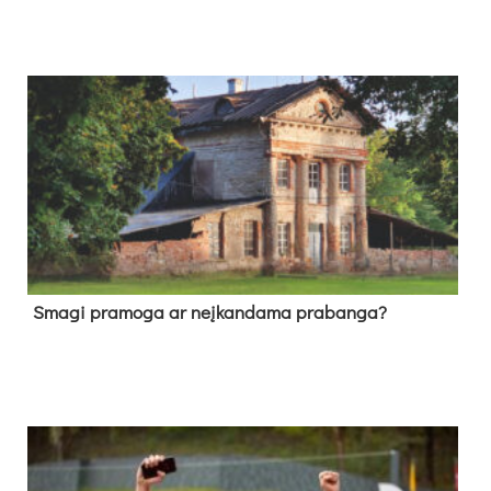
Sma­gi pra­mo­ga ar neį­kan­da­ma pra­ban­ga?