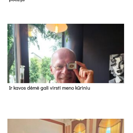
Ir ka­vos dė­mė ga­li virs­ti me­no kū­ri­niu