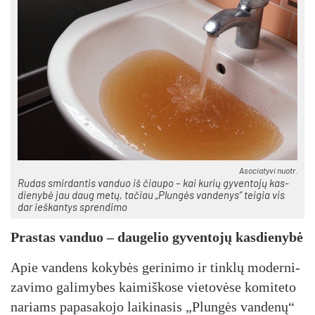
Asociatyvi nuotr.
Ru­das smir­dan­tis van­duo iš čiau­po – kai ku­rių gy­ven­to­jų kas­
die­ny­bė jau daug me­tų, ta­čiau „Plun­gės van­de­nys“ tei­gia vis
dar ieš­kan­tys spren­di­mo
Pras­tas van­duo – dau­ge­lio gy­ven­to­jų kas­die­ny­bė
Apie van­dens ko­ky­bės ge­ri­ni­mo ir tink­lų mo­der­ni­
za­vi­mo ga­li­my­bes kai­miš­ko­se vie­to­vė­se ko­mi­te­to
na­riams pa­pa­sa­ko­jo lai­ki­na­sis „Plun­gės van­de­nų“