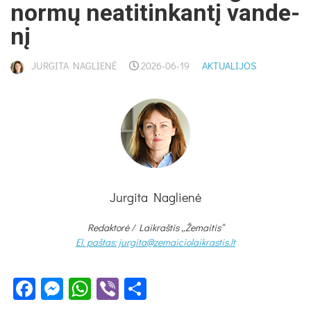
nor­mų nea­ti­tin­kan­tį van­de­
nį
JURGITA NAGLIENĖ
2026-06-19
AKTUALIJOS
Jurgita Naglienė
Redaktorė /
Laikraštis „Žemaitis“
El. paštas: jurgita@zemaiciolaikrastis.lt
Facebook
Messenger
WhatsApp
Viber
Share