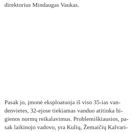
di­rek­to­rius Min­dau­gas Vau­kas.
Pa­sak jo, įmo­nė eksp­loa­tuo­ja iš vi­so 35-ias van­
den­vie­tes, 32-ejo­se tie­kia­mas van­duo ati­tin­ka hi­
gie­nos nor­mų rei­ka­la­vi­mus. Prob­le­miš­kiau­sios, pa­
sak lai­ki­no­jo va­do­vo, yra Ku­lių, Že­mai­čių Kal­va­ri­