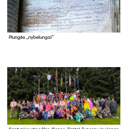
Plun­gės „ny­be­lun­gai“