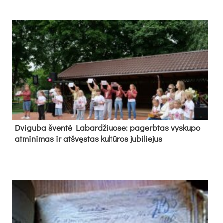
Dvi­gu­ba šven­tė La­bar­džiuo­se: pa­gerb­tas vys­ku­po
at­mi­ni­mas ir at­švęs­tas kul­tū­ros ju­bi­lie­jus