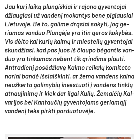
Jau ku­rį lai­ką plun­giš­kiai ir ra­jo­no gy­ven­to­jai
džiau­gia­si už van­de­nį mo­kan­tys be­ne pi­giau­siai
Lie­tu­vo­je. Be to, ga­li­me drą­siai sa­ky­ti, jog ge­
ria­mas van­duo Plun­gė­je yra itin ge­ros ko­ky­bės.
Vis dėl­to kai ku­rių kai­mų ir mies­te­lių gy­ven­to­jai
skun­džia­si, kad pas juos iš čiau­po bė­gan­tis van­
duo yra tin­ka­mas ne­bent tik grin­dims plau­ti.
Ant­ra­die­nį po­sė­džia­vę Kai­mo rei­ka­lų ko­mi­te­to
na­riai ban­dė iš­siaiš­kin­ti, ar že­ma van­dens kai­na
neuž­ker­ta ga­li­my­bių in­ves­tuo­ti į van­dens tink­lų
at­nau­ji­ni­mą ir kiek dar il­gai Ku­lių, Že­mai­čių Kal­
va­ri­jos bei Kan­tau­čių gy­ven­to­jams ge­ria­mą­jį
van­de­nį teks pirk­ti par­duo­tu­vė­je.