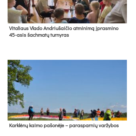
Vi­ta­liaus Vla­do And­riu­šai­čio at­mi­ni­mą įpras­mi­no
45-asis šach­ma­tų tur­ny­ras
Kark­lė­nų kai­mo pa­šo­nė­je – pa­ras­par­nių var­žy­bos