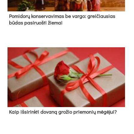
Pomidorų konservavimas be vargo: greičiausias
būdas pasiruošti žiemai
Kaip išsirinkti dovaną grožio priemonių mėgėjui?