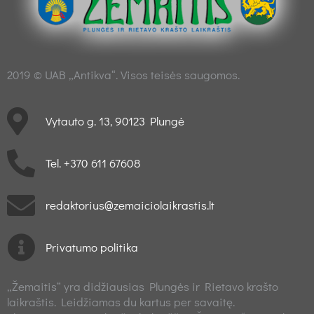
2019 © UAB „Antikva“. Visos teisės saugomos.
Vytauto g. 13, 90123 Plungė
Tel. +370 611 67608
redaktorius@zemaiciolaikrastis.lt
Privatumo politika
„Žemaitis“ yra didžiausias Plungės ir Rietavo krašto
laikraštis. Leidžiamas du kartus per savaitę.