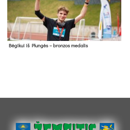
Bė­gi­kui iš Plun­gės – bron­zos me­da­lis