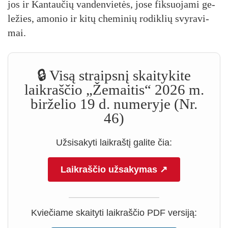
jos ir Kan­tau­čių van­den­vie­tės, jo­se fik­suo­ja­mi ge­
le­žies, amo­nio ir ki­tų che­mi­nių ro­dik­lių svy­ra­vi­
mai.
🔒 Visą straipsnį skaitykite
laikraščio „Žemaitis“ 2026 m.
birželio 19 d. numeryje (Nr.
46)
Užsisakyti laikraštį galite čia:
Laikraščio užsakymas ↗
Kviečiame skaityti laikraščio PDF versiją: