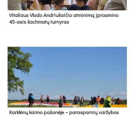
Vi­ta­liaus Vla­do And­riu­šai­čio at­mi­ni­mą įpras­mi­no
45-asis šach­ma­tų tur­ny­ras
Kark­lė­nų kai­mo pa­šo­nė­je – pa­ras­par­nių var­žy­bos