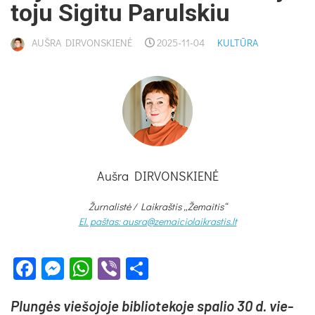
to­ju Si­gi­tu Pa­ruls­kiu
AUŠRA DIRVONSKIENĖ
2025-11-04
KULTŪRA
Aušra DIRVONSKIENĖ
Žurnalistė /
Laikraštis „Žemaitis“
El. paštas: ausra@zemaiciolaikrastis.lt
Facebook
Messenger
WhatsApp
Viber
Share
Plun­gės vie­šo­jo­je bib­lio­te­ko­je spa­lio 30 d. vie­