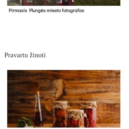
Pir­ma­sis Plun­gės mies­to fo­tog­ra­fas
Pravartu žinoti