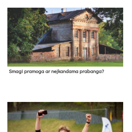
Sma­gi pra­mo­ga ar neį­kan­da­ma pra­ban­ga?