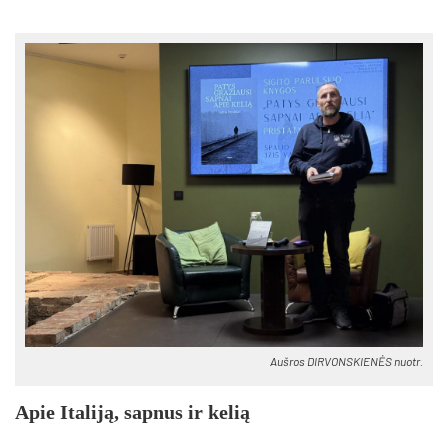
Auš­ros DIR­VONS­KIE­NĖS nuo­tr.
Apie Ita­li­ją, sap­nus ir ke­lią