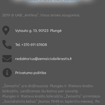
2019 © UAB „Antikva“. Visos teisės saugomos.
Vytauto g. 13, 90123 Plungė
Tel. +370 611 67608
redaktorius@zemaiciolaikrastis.lt
Privatumo politika
„Žemaitis“ yra didžiausias Plungės ir Rietavo krašto
laikraštis. Leidžiamas du kartus per savaitę.
Plungės ir Rietavo krašto laikraščio „Žemaitis“ pirmtakas
„Socialistinis kelias“ įkurtas 1948 m. lapkričio mėnesį. Po