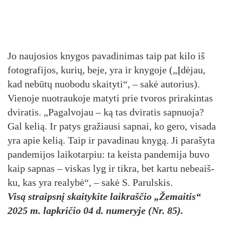
Jo nau­jo­sios kny­gos pa­va­di­ni­mas taip pat ki­lo iš
fo­tog­ra­fi­jos, ku­rių, be­je, yra ir kny­go­je („Įdė­jau,
kad ne­bū­tų nuo­bo­du skai­ty­ti“, – sa­kė au­to­rius).
Vie­no­je nuo­trau­ko­je ma­ty­ti prie tvo­ros pri­ra­kin­tas
dvi­ra­tis. „Pa­gal­vo­jau – ką tas dvi­ra­tis sap­nuo­ja?
Gal ke­lią. Ir pa­tys gra­žiau­si sap­nai, ko ge­ro, vi­sa­da
yra apie ke­lią. Taip ir pa­va­di­nau kny­gą. Ji pa­ra­šy­ta
pan­de­mi­jos lai­ko­tar­piu: ta keis­ta pan­de­mi­ja bu­vo
kaip sap­nas – vis­kas lyg ir tik­ra, bet kar­tu ne­beaiš­
ku, kas yra rea­ly­bė“, – sa­kė S. Pa­ruls­kis.
Visą straipsnį skaitykite laikraščio „Žemaitis“
2025 m. lapkričio 04 d. numeryje (Nr. 85).