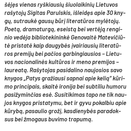
šė­jęs vie­nas ryš­kiau­sių šiuo­lai­ki­nių Lie­tu­vos
ra­šy­to­jų Si­gi­tas Pa­ruls­kis, iš­lei­dęs apie 30 kny­
gų, su­trau­kė gau­sų bū­rį li­te­ra­tū­ros my­lė­to­jų.
Poe­tą, dra­ma­tur­gą, eseis­tą bei ver­tė­ją ren­gi­
nio ve­dė­ja bib­lio­te­ki­nin­kė Ge­no­vai­tė Ma­te­vi­čiū­
tė pri­sta­tė kaip dau­gy­bės įvai­riau­sių li­te­ra­tū­
ros pre­mi­jų bei pa­čios gar­bin­giau­sios – Lie­tu­
vos na­cio­na­li­nės kul­tū­ros ir me­no pre­mi­jos –
lau­rea­tą. Ra­šy­to­jas pa­si­da­li­no nau­jo­sios sa­vo
kny­gos „Pa­tys gra­žiau­si sap­nai apie ke­lią“ kū­ri­
mo prin­ci­pais, skai­tė iro­ni­ja bei su­bti­liu hu­mo­ru
pa­si­žy­min­čias esė. Su­si­ti­ki­mas ta­po ne tik nau­
jos kny­gos pri­sta­ty­mu, bet ir gy­vu po­kal­biu apie
kū­ry­bą, pa­sau­lio gro­žį, kas­die­ny­bės pa­ra­dok­
sus bei žmo­gaus bu­vi­mo tra­pu­mą.