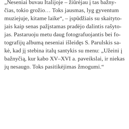
„Ne­se­niai bu­vau Ita­li­jo­je – žiū­rė­jau į tas baž­ny­
čias, to­kio gro­žio… Toks jaus­mas, lyg gy­ven­tum
mu­zie­ju­je, ki­ta­me lai­ke“, – įspū­džiais su skai­ty­to­
jais kaip se­nas pa­žįs­ta­mas pra­dė­jo da­lin­tis ra­šy­to­
jas. Pas­ta­ruo­ju me­tu daug fo­tog­ra­fuo­jan­tis bei fo­
tog­ra­fi­jų al­bu­mą ne­se­niai iš­lei­dęs S. Pa­ruls­kis sa­
kė, kad jį ste­bi­na ita­lų san­ty­kis su me­nu: „Užei­ni į
baž­ny­čią, kur ka­bo XV–XVI a. pa­veiks­lai, ir nie­kas
jų ne­sau­go. Toks pa­si­ti­kė­ji­mas žmo­gu­mi.“