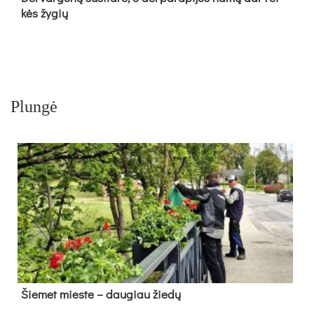
kės žy­gių
Plungė
Šie­met mies­te – dau­giau žie­dų