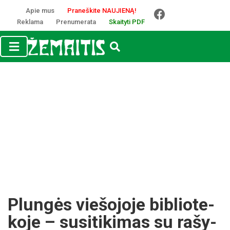
Apie mus
Praneškite NAUJIENĄ!
Reklama
Prenumerata
Skaityti PDF
Plun­gės vie­šo­jo­je bib­lio­te­
ko­je – su­si­ti­ki­mas su ra­šy­