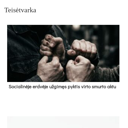
Teisėtvarka
So­cia­li­nė­je erd­vė­je už­gi­męs pyk­tis vir­to smur­to ak­tu