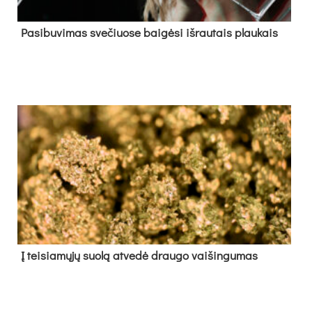
Pa­si­bu­vi­mas sve­čiuo­se bai­gė­si iš­rau­tais plau­kais
Į tei­sia­mų­jų suo­lą at­ve­dė drau­go vai­šin­gu­mas