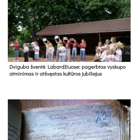
Dvi­gu­ba šven­tė La­bar­džiuo­se: pa­gerb­tas vys­ku­po
at­mi­ni­mas ir at­švęs­tas kul­tū­ros ju­bi­lie­jus