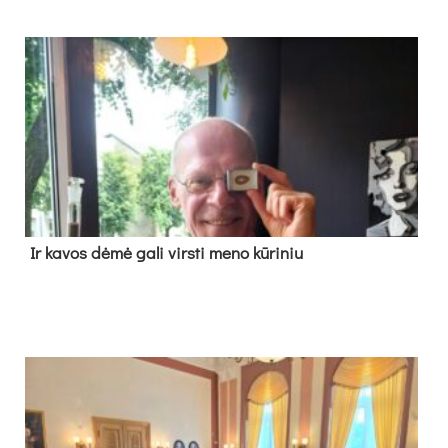
Ir ka­vos dė­mė ga­li virs­ti me­no kū­ri­niu