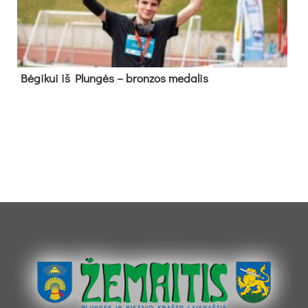
Bė­gi­kui iš Plun­gės – bron­zos me­da­lis