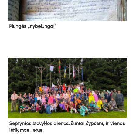
Plun­gės „ny­be­lun­gai“
Sep­ty­nios sto­vyk­los die­nos, šim­tai šyp­se­nų ir vie­nas
iš­ti­ki­mas lie­tus