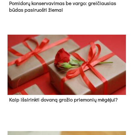
Pomidorų konservavimas be vargo: greičiausias
būdas pasiruošti žiemai
Kaip išsirinkti dovaną grožio priemonių mėgėjui?