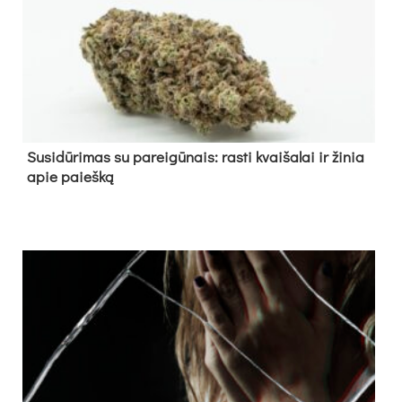
Su­si­dū­ri­mas su pa­rei­gū­nais: ras­ti kvai­ša­lai ir ži­nia
apie paieš­ką