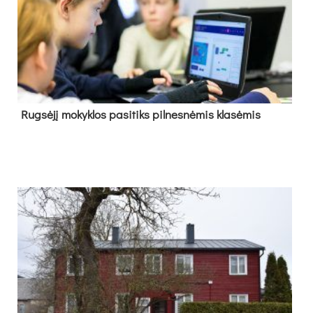
Rug­sė­jį mo­kyk­los pa­si­tiks pil­nes­nė­mis kla­sė­mis