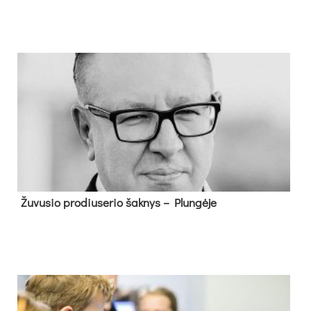
Žu­vu­sio pro­diu­se­rio šak­nys – Plun­gė­je