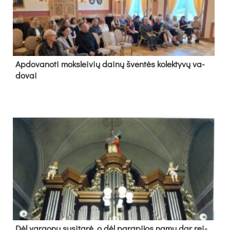
Ap­do­va­no­ti moks­lei­vių dai­nų šven­tės ko­lek­ty­vų va­
do­vai
Dėl var­go­nų su­si­ta­rė, o dėl pa­ra­pi­jos na­mų dar rei­