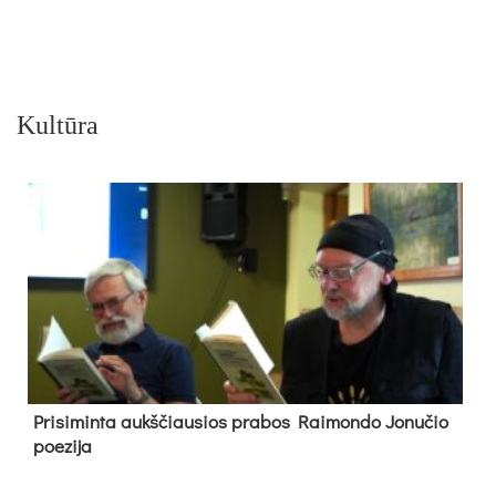
Kultūra
Pri­si­min­ta aukš­čiau­sios pra­bos Rai­mon­do Jo­nu­čio
poe­zi­ja