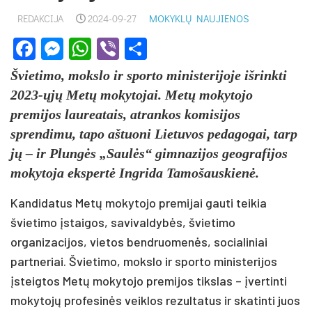
REDAKCIJA
2024-09-27
MOKYKLŲ NAUJIENOS
Facebook
Messenger
WhatsApp
Viber
Share
Švietimo, mokslo ir sporto ministerijoje išrinkti
2023-ųjų Metų mokytojai. Metų mokytojo
premijos laureatais, atrankos komisijos
sprendimu, tapo aštuoni Lietuvos pedagogai, tarp
jų – ir Plungės „Saulės“ gimnazijos geografijos
mokytoja ekspertė Ingrida Tamošauskienė.
Kandidatus Metų mokytojo premijai gauti teikia
švietimo įstaigos, savivaldybės, švietimo
organizacijos, vietos bendruomenės, socialiniai
partneriai. Švietimo, mokslo ir sporto ministerijos
įsteigtos Metų mokytojo premijos tikslas – įvertinti
mokytojų profesinės veiklos rezultatus ir skatinti juos