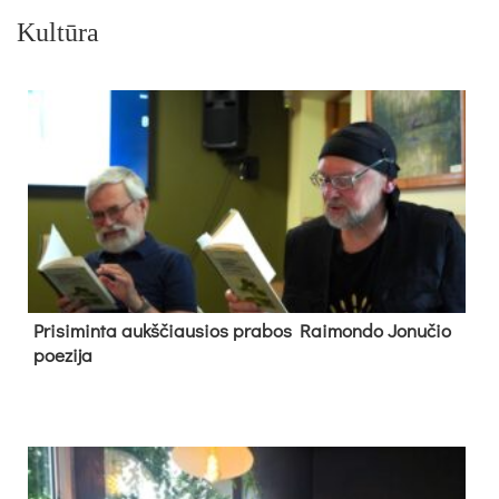
Kultūra
Pri­si­min­ta aukš­čiau­sios pra­bos Rai­mon­do Jo­nu­čio
poe­zi­ja