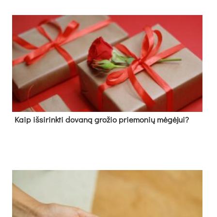
Kaip išsirinkti dovaną grožio priemonių mėgėjui?