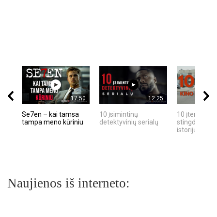
17:50
12:25
Se7en – kai tamsa
10 įsimintinų
10 įtemptų, k
tampa meno kūriniu
detektyvinių serialų
stingdančių k
istorijų
Naujienos iš interneto: