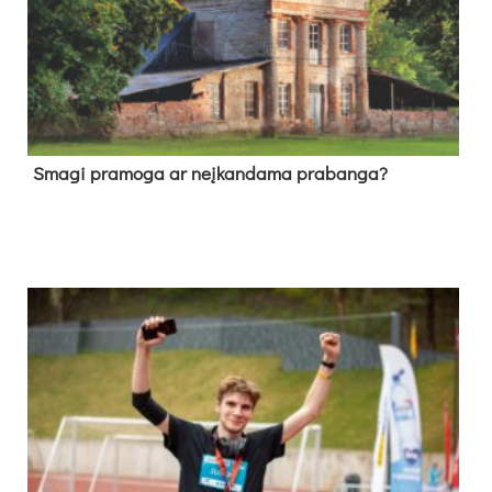
Sma­gi pra­mo­ga ar neį­kan­da­ma pra­ban­ga?