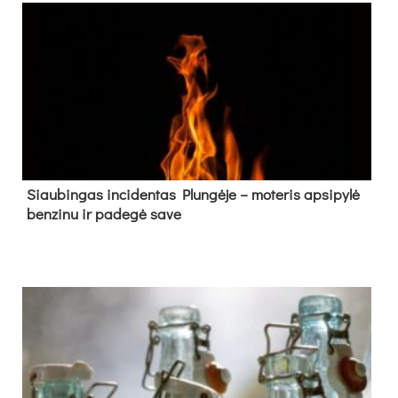
Siau­bin­gas in­ci­den­tas Plun­gė­je – mo­te­ris ap­si­py­lė
ben­zi­nu ir pa­de­gė sa­ve