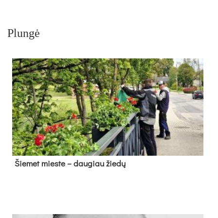
Plungė
Šie­met mies­te – dau­giau žie­dų