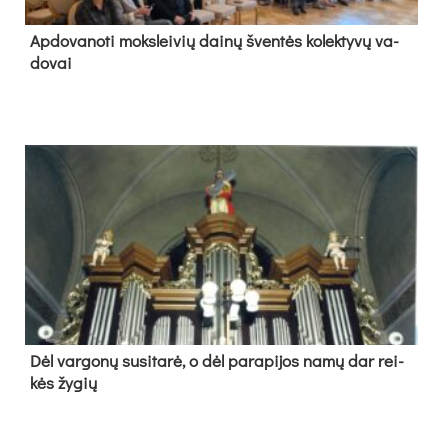
Ap­do­va­no­ti moks­lei­vių dai­nų šven­tės ko­lek­ty­vų va­
do­vai
Dėl var­go­nų su­si­ta­rė, o dėl pa­ra­pi­jos na­mų dar rei­
kės žy­gių