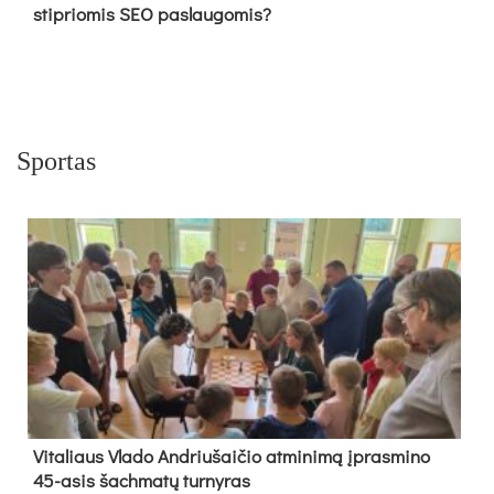
stipriomis SEO paslaugomis?
Sportas
Vi­ta­liaus Vla­do And­riu­šai­čio at­mi­ni­mą įpras­mi­no
45-asis šach­ma­tų tur­ny­ras