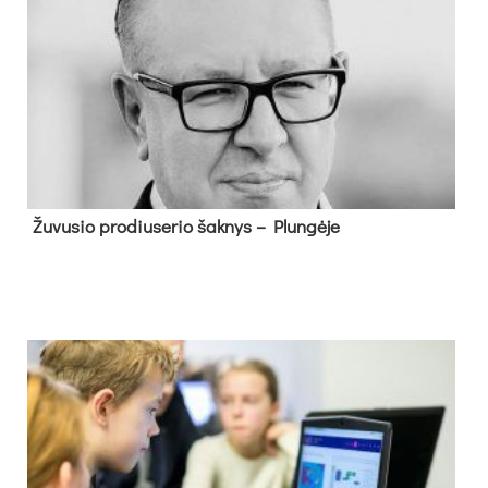
Žu­vu­sio pro­diu­se­rio šak­nys – Plun­gė­je