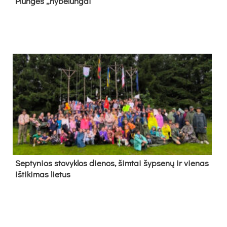
Plun­gės „ny­be­lun­gai“
Sep­ty­nios sto­vyk­los die­nos, šim­tai šyp­se­nų ir vie­nas
iš­ti­ki­mas lie­tus