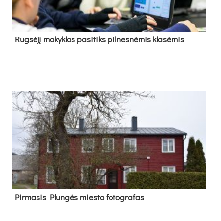
Rug­sė­jį mo­kyk­los pa­si­tiks pil­nes­nė­mis kla­sė­mis
Pir­ma­sis Plun­gės mies­to fo­tog­ra­fas