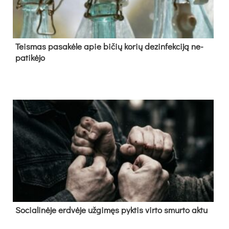
Teis­mas pa­sa­kė­le apie bi­čių ko­rių de­zin­fek­ci­ją ne­
pa­ti­kė­jo
So­cia­li­nė­je erd­vė­je už­gi­męs pyk­tis vir­to smur­to ak­tu