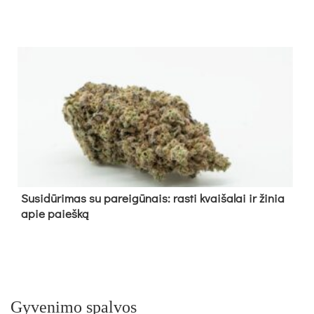
Su­si­dū­ri­mas su pa­rei­gū­nais: ras­ti kvai­ša­lai ir ži­nia
apie paieš­ką
Gyvenimo spalvos