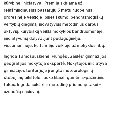
kūrybinei iniciatyvai. Premija skiriama už
reikšmingiausius pastarųjų 5 metų nuopelnus
profesinėje veikloje: pilietiškumo, bendražmogiškų
vertybių diegimą, inovatyvius metodinius darbus,
aktyvią, kūrybišką veiklą mokyklos bendruomenėje,
iniciatyvumą dalyvaujant pedagoginėje,
visuomeninėje, kultūrinėje veikloje už mokyklos ribų.
Ingrida Tamošauskienė, Plungės „Saulės“ gimnazijos
geografijos mokytoja ekspertė. Mokytojos iniciatyva
gimnazijos teritorijoje įrengta meteorologinių
stebėjimų aikštelė, lauko klasė, gamtinis-pažintinis
takas. Ingrida sukūrė ir metodinę priemonę takui –
užduočių sąsiuvinį.