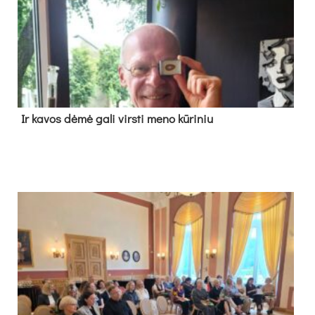
Ir ka­vos dė­mė ga­li virs­ti me­no kū­ri­niu