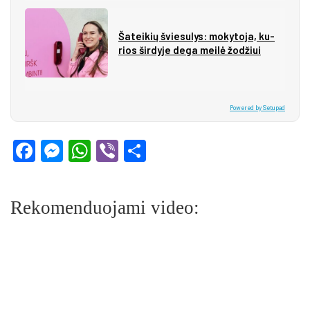
Ša­tei­kių švie­su­lys: mo­ky­to­ja, ku­
rios šir­dy­je de­ga mei­lė žo­džiui
Powered by Setupad
Facebook
Messenger
WhatsApp
Viber
Share
Rekomenduojami video: