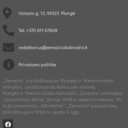
Vytauto g. 13, 90123 Plungė
Tel. +370 611 67608
redaktorius@zemaiciolaikrastis.lt
Privatumo politika
„Žemaitis“ yra didžiausias Plungės ir Rietavo krašto
laikraštis. Leidžiamas du kartus per savaitę.
Plungės ir Rietavo krašto laikraščio „Žemaitis“ pirmtakas
„Socialistinis kelias“ įkurtas 1948 m. lapkričio mėnesį. Po
to jis pavadintas „Kibirkštimi“. „Žemaičio“ pavadinimą
laikraštis gavo 1990 m. spalio 3-iąją.