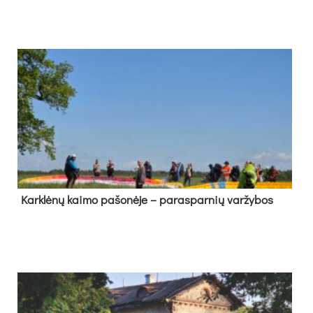
Kark­lė­nų kai­mo pa­šo­nė­je – pa­ras­par­nių var­žy­bos