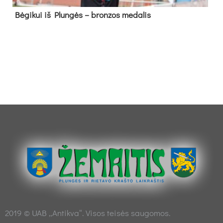
Bė­gi­kui iš Plun­gės – bron­zos me­da­lis
2019 © UAB „Antikva“. Visos teisės saugomos.