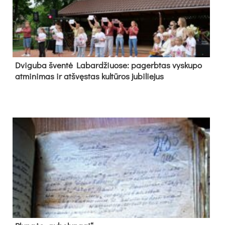
Dvi­gu­ba šven­tė La­bar­džiuo­se: pa­gerb­tas vys­ku­po
at­mi­ni­mas ir at­švęs­tas kul­tū­ros ju­bi­lie­jus