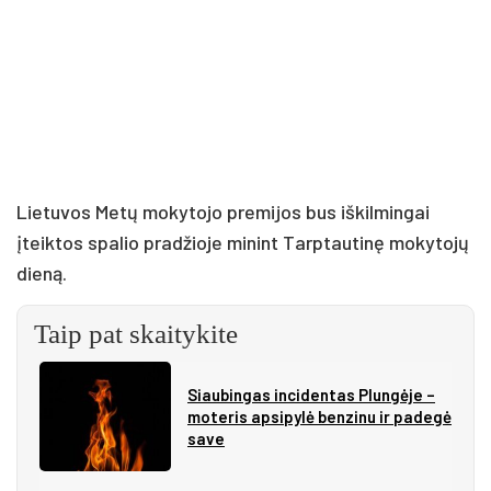
Lietuvos Metų mokytojo premijos bus iškilmingai
įteiktos spalio pradžioje minint Tarptautinę mokytojų
dieną.
Taip pat skaitykite
Siau­bin­gas in­ci­den­tas Plun­gė­je –
mo­te­ris ap­si­py­lė ben­zi­nu ir pa­de­gė
sa­ve