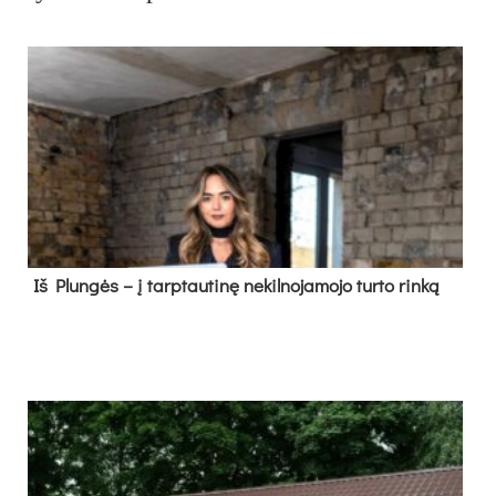
Iš Plungės – į tarptautinę nekilnojamojo turto rinką