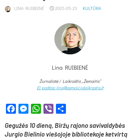
LINA RUIBIENĖ
2025-05-23
KULTŪRA
Lina RUIBIENĖ
Žurnalistė /
Laikraštis „Žemaitis“
El. paštas: lina@zemaiciolaikrastis.lt
Facebook
Messenger
WhatsApp
Viber
Share
Ge­gu­žės 10 die­ną, Bir­žų ra­jo­no sa­vi­val­dy­bės
Jur­gio Bie­li­nio vie­šo­jo­je bib­lio­te­ko­je ket­vir­tą