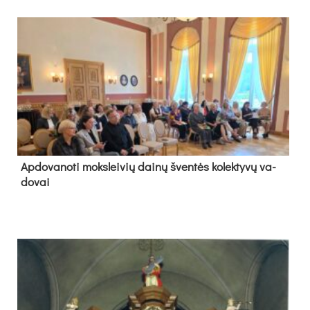
Ap­do­va­no­ti moks­lei­vių dai­nų šven­tės ko­lek­ty­vų va­
do­vai