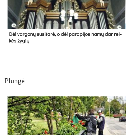
Dėl var­go­nų su­si­ta­rė, o dėl pa­ra­pi­jos na­mų dar rei­
kės žy­gių
Plungė