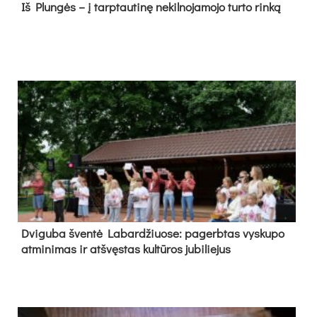
Iš Plungės – į tarptautinę nekilnojamojo turto rinką
Dvi­gu­ba šven­tė La­bar­džiuo­se: pa­gerb­tas vys­ku­po
at­mi­ni­mas ir at­švęs­tas kul­tū­ros ju­bi­lie­jus