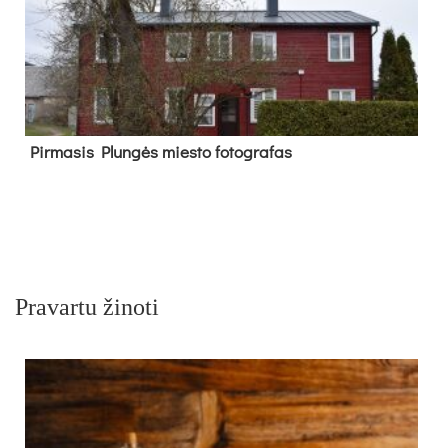
Pir­ma­sis Plun­gės mies­to fo­tog­ra­fas
Pravartu žinoti