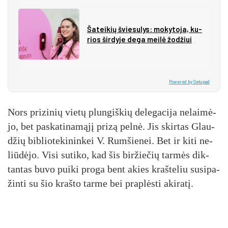
Ša­tei­kių švie­su­lys: mo­ky­to­ja, ku­
rios šir­dy­je de­ga mei­lė žo­džiui
Powered by Setupad
Nors pri­zi­nių vie­tų plun­giš­kių de­le­ga­ci­ja ne­lai­mė­
jo, bet pa­ska­ti­na­mą­jį pri­zą pel­nė. Jis skir­tas Glau­
džių bib­lio­te­ki­nin­kei V. Rum­šie­nei. Bet ir ki­ti ne­
liū­dė­jo. Vi­si su­ti­ko, kad šis bir­žie­čių tar­mės dik­
tan­tas bu­vo pui­ki pro­ga bent akies kraš­te­liu su­si­pa­
žin­ti su šio kraš­to tar­me bei pra­plės­ti aki­ra­tį.