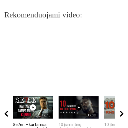
Rekomenduojami video:
17:50
12:25
Se7en – kai tamsa
10 įsimintinų
10 įtemptų, k