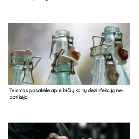
Teis­mas pa­sa­kė­le apie bi­čių ko­rių de­zin­fek­ci­ją ne­
pa­ti­kė­jo