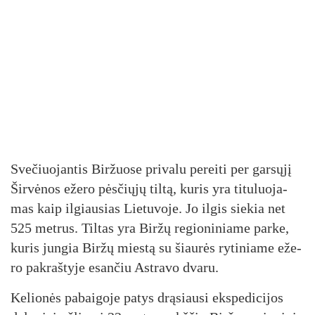
Sve­čiuo­jan­tis Bir­žuo­se pri­va­lu pe­rei­ti per gar­sų­jį
Šir­vė­nos eže­ro pės­čių­jų til­tą, ku­ris yra ti­tu­luo­ja­
mas kaip il­giau­sias Lie­tu­vo­je. Jo il­gis sie­kia net
525 met­rus. Til­tas yra Bir­žų re­gio­ni­nia­me par­ke,
ku­ris jun­gia Bir­žų mies­tą su šiau­rės ry­ti­nia­me eže­
ro pa­kraš­ty­je esan­čiu Ast­ra­vo dva­ru.
Ke­lio­nės pa­bai­go­je pa­tys drą­siau­si eks­pe­di­ci­jos