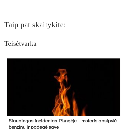
Taip pat skaitykite:
Teisėtvarka
Siau­bin­gas in­ci­den­tas Plun­gė­je – mo­te­ris ap­si­py­lė
ben­zi­nu ir pa­de­gė sa­ve