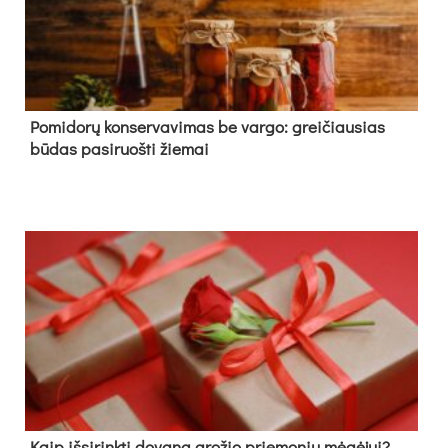
Pomidorų konservavimas be vargo: greičiausias
būdas pasiruošti žiemai
Kaip išsirinkti dovaną grožio priemonių mėgėjui?