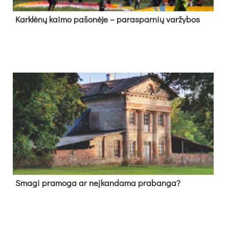
Kark­lė­nų kai­mo pa­šo­nė­je – pa­ras­par­nių var­žy­bos
Sma­gi pra­mo­ga ar neį­kan­da­ma pra­ban­ga?