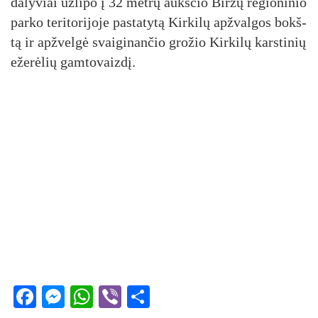
da­ly­viai už­li­po į 32 met­rų aukš­čio Bir­žų re­gio­ni­nio
par­ko te­ri­to­ri­jo­je pa­sta­ty­tą Kir­ki­lų ap­žval­gos bokš­
tą ir ap­žvel­gė svai­gi­nan­čio gro­žio Kir­ki­lų kars­ti­nių
eže­rė­lių gam­to­vaiz­dį.
Facebook
Messenger
WhatsApp
Viber
Share