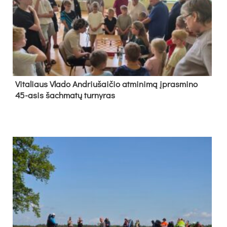
Vi­ta­liaus Vla­do And­riu­šai­čio at­mi­ni­mą įpras­mi­no
45-asis šach­ma­tų tur­ny­ras