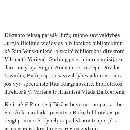
Dik­tan­to teks­tą pa­ra­šė Bir­žų ra­jo­no sa­vi­val­dy­bės
Jur­gio Bie­li­nio vie­šo­sios bib­lio­te­kos bib­lio­te­ki­nin­
kė Ri­ta Vens­kū­nie­nė, o skai­tė bib­lio­te­kos di­rek­to­rė
Vil­man­tė Vo­rie­nė. Gar­bin­gą ver­ti­ni­mo ko­mi­si­ją su­
da­rė: ra­šy­to­ja Ru­gi­lė Au­de­nie­nė, ver­tė­jas Po­vi­las
Ga­siu­lis, Bir­žų ra­jo­no sa­vi­val­dy­bės ad­mi­nist­ra­ci­
jos vyr. spe­cia­lis­tė Ri­ta Kur­ga­no­vai­tė, bib­lio­te­kos
di­rek­to­rė V. Vo­rie­nė ir li­tua­nis­tė Vla­da Bal­bie­rie­nė.
Ke­lio­nė iš Plun­gės į Bir­žus bu­vo ne­trum­pa, tad bu­
vo už­tek­ti­nai lai­ko pa­var­ty­ti Bir­žų bib­lio­te­kos pa­
reng­tą tar­mės žo­dy­nė­lį ar pa­dis­ku­tuo­ti apie įdo­
mius ir mū­sų kraš­tui ne­gir­dė­tus žo­džius.