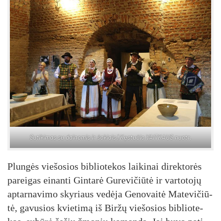
Su­ti­ki­mas su dai­no­mis ir šo­kiais | Kęs­tu­čio VAIT­KAUS nuo­tr.
Plun­gės vie­šo­sios bib­lio­te­kos lai­ki­nai di­rek­to­rės
pa­rei­gas ei­nan­ti Gin­ta­rė Gu­re­vi­čiū­tė ir var­to­to­jų
ap­tar­na­vi­mo sky­riaus ve­dė­ja Ge­no­vai­tė Ma­te­vi­čiū­
tė, ga­vu­sios kvie­ti­mą iš Bir­žų vie­šo­sios bib­lio­te­