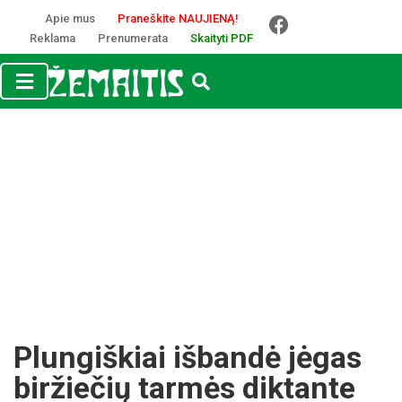
Apie mus
Praneškite NAUJIENĄ!
Reklama
Prenumerata
Skaityti PDF
Plun­giš­kiai iš­ban­dė jė­gas
bir­žie­čių tar­mės dik­tan­te