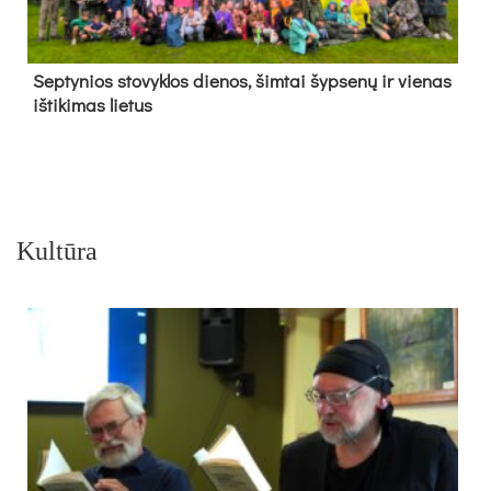
Sep­ty­nios sto­vyk­los die­nos, šim­tai šyp­se­nų ir vie­nas
iš­ti­ki­mas lie­tus
Kultūra