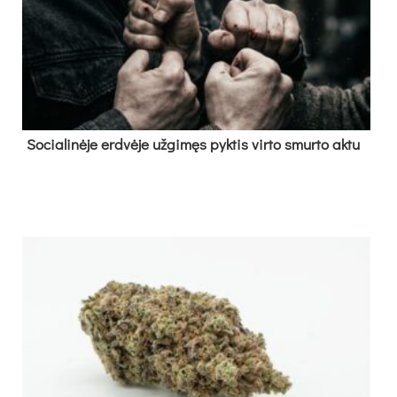
So­cia­li­nė­je erd­vė­je už­gi­męs pyk­tis vir­to smur­to ak­tu