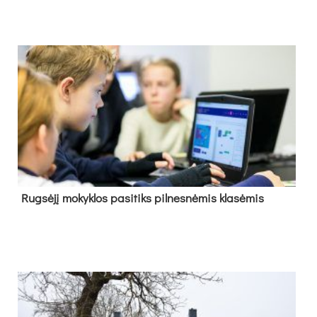
Rug­sė­jį mo­kyk­los pa­si­tiks pil­nes­nė­mis kla­sė­mis