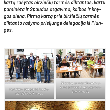
kar­tą ra­šy­tas bir­žie­čių tar­mės dik­tan­tas, kar­tu
pa­mi­nė­ta ir Spau­dos at­ga­vi­mo, kal­bos ir kny­
gos die­na. Pir­mą kar­tą prie bir­žie­čių tar­mės
dik­tan­to ra­šy­mo pri­si­jun­gė de­le­ga­ci­ja iš Plun­
gės.
Bir­žie­čių tar­mės dik­tan­to ra­
šy­mo aki­mir­ka | Kęs­tu­čio VAIT­
Plun­giš­kių de­le­ga­ci­ja | Kęs­tu­
KAUS nuo­tr.
čio VAIT­KAUS nuo­tr.