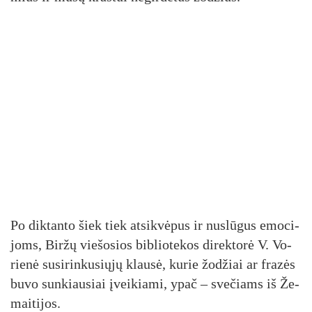
Po dik­tan­to šiek tiek at­si­kvė­pus ir nu­slū­gus emo­ci­
joms, Bir­žų vie­šo­sios bib­lio­te­kos di­rek­to­rė V. Vo­
rie­nė su­si­rin­ku­sių­jų klau­sė, ku­rie žo­džiai ar fra­zės
bu­vo sun­kiau­siai įvei­kia­mi, ypač – sve­čiams iš Že­
mai­ti­jos.