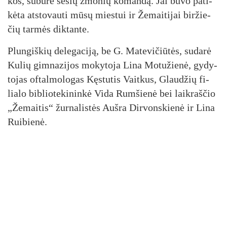
kos, su­bū­rė še­šių žmo­nių ko­man­dą. Jai bu­vo pa­ti­
kė­ta at­sto­vau­ti mū­sų mies­tui ir Že­mai­ti­jai bir­žie­
čių tar­mės dik­tan­te.
Plun­giš­kių de­le­ga­ci­ją, be G. Ma­te­vi­čiū­tės, su­da­rė
Ku­lių gim­na­zi­jos mo­ky­to­ja Li­na Mo­tu­žie­nė, gy­dy­
to­jas of­tal­mo­lo­gas Kęs­tu­tis Vait­kus, Glau­džių fi­
lia­lo bib­lio­te­ki­nin­kė Vi­da Rum­šie­nė bei laik­raš­čio
„Že­mai­tis“ žur­na­lis­tės Auš­ra Dir­vons­kie­nė ir Li­na
Rui­bie­nė.