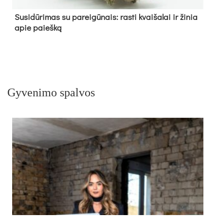
Su­si­dū­ri­mas su pa­rei­gū­nais: ras­ti kvai­ša­lai ir ži­nia
apie paieš­ką
Gyvenimo spalvos