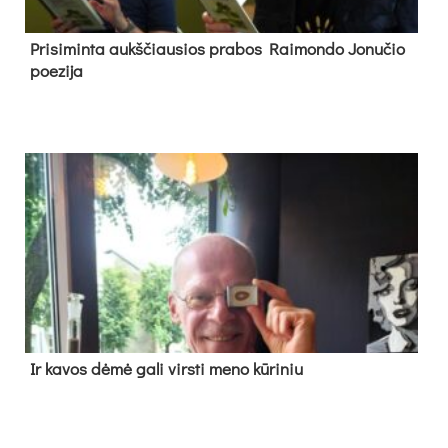
Pri­si­min­ta aukš­čiau­sios pra­bos Rai­mon­do Jo­nu­čio
poe­zi­ja
Ir ka­vos dė­mė ga­li virs­ti me­no kū­ri­niu