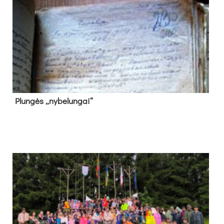
Plun­gės „ny­be­lun­gai“