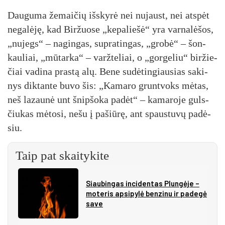
Dau­gu­ma že­mai­čių iš­sky­rė nei nu­jaust, nei at­spėt
ne­ga­lė­ję, kad Bir­žuo­se „ke­pa­lie­šė“ yra var­na­lė­šos,
„nu­jegs“ – na­gin­gas, su­pra­tin­gas, „gro­bė“ – šon­
kau­liai, „mū­tar­ka“ – varž­te­liai, o „gor­ge­liu“ bir­žie­
čiai va­di­na pra­stą alų. Be­ne su­dė­tin­giau­sias sa­ki­
nys dik­tan­te bu­vo šis: „Ka­ma­ro grunt­voks mė­tas,
neš la­zau­nė unt šnip­šo­ka pa­dėt“ – ka­ma­ro­je guls­
čiu­kas mė­to­si, ne­šu į pa­šiū­rę, ant spaus­tu­vų pa­dė­
siu.
Taip pat skaitykite
Siau­bin­gas in­ci­den­tas Plun­gė­je –
mo­te­ris ap­si­py­lė ben­zi­nu ir pa­de­gė
sa­ve