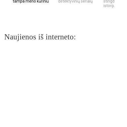
tampa meno kūriniu
detektyvinių serialų
stingdančių k
istorijų
Naujienos iš interneto: