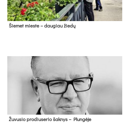
Šie­met mies­te – dau­giau žie­dų
Žu­vu­sio pro­diu­se­rio šak­nys – Plun­gė­je