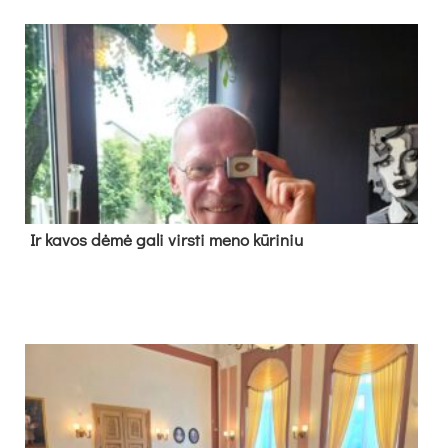
Ir ka­vos dė­mė ga­li virs­ti me­no kū­ri­niu