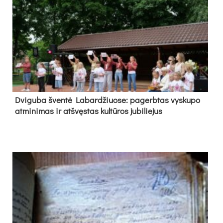
Dvi­gu­ba šven­tė La­bar­džiuo­se: pa­gerb­tas vys­ku­po
at­mi­ni­mas ir at­švęs­tas kul­tū­ros ju­bi­lie­jus