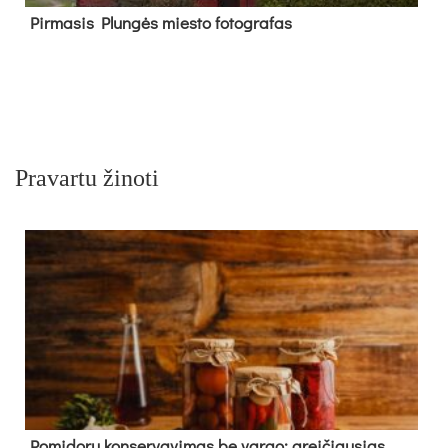
Pir­ma­sis Plun­gės mies­to fo­tog­ra­fas
Pravartu žinoti
Pomidorų konservavimas be vargo: greičiausias