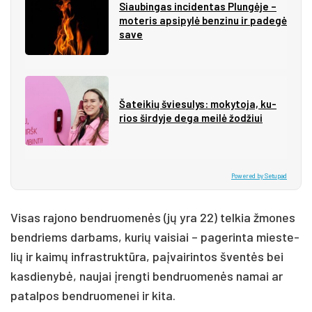
Siau­bin­gas in­ci­den­tas Plun­gė­je –
mo­te­ris ap­si­py­lė ben­zi­nu ir pa­de­gė
sa­ve
Ša­tei­kių švie­su­lys: mo­ky­to­ja, ku­
rios šir­dy­je de­ga mei­lė žo­džiui
Powered by Setupad
Vi­sas ra­jo­no bend­ruo­me­nės (jų yra 22) tel­kia žmo­nes
bend­riems dar­bams, ku­rių vai­siai – pa­ge­rin­ta mies­te­
lių ir kai­mų inf­rast­ruk­tū­ra, paį­vai­rin­tos šven­tės bei
kas­die­ny­bė, nau­jai įreng­ti bend­ruo­me­nės na­mai ar
pa­tal­pos bend­ruo­me­nei ir ki­ta.