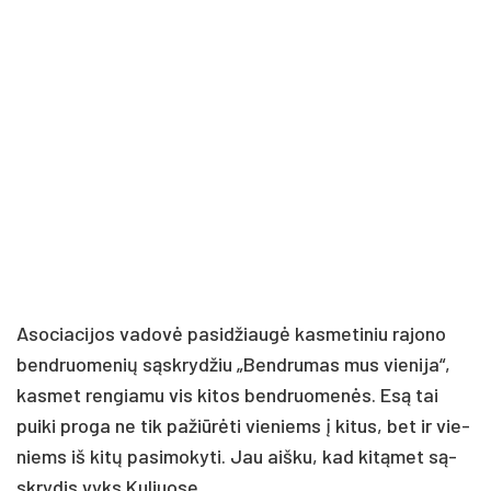
Aso­cia­ci­jos va­do­vė pa­si­džiau­gė kas­me­ti­niu ra­jo­no
bend­ruo­me­nių są­skry­džiu „Bend­ru­mas mus vie­ni­ja“,
kas­met ren­gia­mu vis ki­tos bend­ruo­me­nės. Esą tai
pui­ki pro­ga ne tik pa­žiū­rė­ti vie­niems į ki­tus, bet ir vie­
niems iš ki­tų pa­si­mo­ky­ti. Jau aiš­ku, kad ki­tą­met są­
skry­dis vyks Ku­liuo­se.