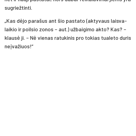
su­griež­tin­ti.
„Kas dė­jo pa­ra­šus ant šio pa­sta­to (ak­ty­vaus lais­va­
lai­kio ir poil­sio zo­nos – aut.) už­bai­gi­mo ak­to? Kas? –
klau­sė ji. – Nė vie­nas ra­tu­ki­nis pro to­kias tua­le­to du­ris
neį­va­žiuos!“