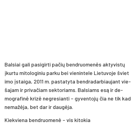
Bal­siai ga­li pa­si­gir­ti pa­čių bend­ruo­me­nės ak­ty­vis­tų
įkur­tu mi­to­lo­gi­niu par­ku bei vie­nin­te­le Lie­tu­vo­je švie­t
i­mo įstai­ga, 2011 m. pa­sta­ty­ta bend­ra­dar­biau­jant vie­
ša­jam ir pri­va­čiam sek­to­riams. Bal­siams esą ir de­
mog­ra­fi­nė kri­zė ne­gre­sian­ti – gy­ven­to­jų čia ne tik kad
ne­ma­žė­ja, bet dar ir dau­gė­ja.
Kiek­vie­na bend­ruo­me­nė – vis ki­to­kia