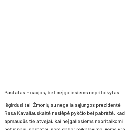
Pas­ta­tas – nau­jas, bet neį­ga­lie­siems ne­pri­tai­ky­tas
Iš­gir­du­si tai, Žmo­nių su ne­ga­lia są­jun­gos pre­zi­den­tė
Ra­sa Ka­va­liaus­kai­tė ne­slė­pė pyk­čio bei pa­brė­žė, kad
ap­mau­dūs tie at­ve­jai, kai neį­ga­lie­siems ne­pri­tai­ko­mi
net ir nau­ji pa­sta­tai, nors da­bar rei­ka­la­vi­mai jiems yra