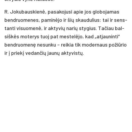
R. Jo­ku­baus­kie­nė, pa­sa­ko­ju­si apie jos glo­bo­ja­mas
bend­ruo­me­nes, pa­mi­nė­jo ir šių skau­du­lius: tai ir sens­
tan­ti vi­suo­me­nė, ir ak­ty­vių na­rių sty­gius. Ta­čiau bal­
siš­kės mo­te­rys tuoj pat mes­te­lė­jo, kad „at­jau­nin­ti“
bend­ruo­me­nę ne­sun­ku – rei­kia tik mo­der­naus po­žiū­rio
ir į prie­kį ve­dan­čių jau­nų ak­ty­vis­tų.