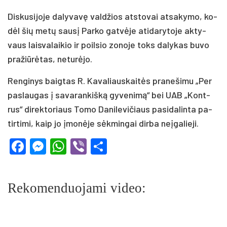
Dis­ku­si­jo­je da­ly­va­vę val­džios at­sto­vai at­sa­ky­mo, ko­
dėl šių me­tų sau­sį Par­ko gat­vė­je ati­da­ry­to­je ak­ty­
vaus lais­va­lai­kio ir poil­sio zo­no­je toks da­ly­kas bu­vo
pra­žiū­rė­tas, ne­tu­rė­jo.
Ren­gi­nys baig­tas R. Ka­va­liaus­kai­tės pra­ne­ši­mu „Per
pa­slau­gas į sa­va­ran­kiš­ką gy­ve­ni­mą“ bei UAB „Kont­
rus“ di­rek­to­riaus To­mo Da­ni­le­vi­čiaus pa­si­da­lin­ta pa­
tir­ti­mi, kaip jo įmo­nė­je sėk­min­gai dir­ba neį­ga­lie­ji.
Facebook
Messenger
WhatsApp
Viber
Share
Rekomenduojami video: