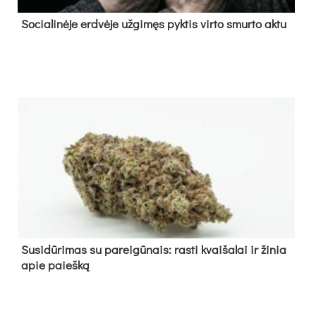
So­cia­li­nė­je erd­vė­je už­gi­męs pyk­tis vir­to smur­to ak­tu
Su­si­dū­ri­mas su pa­rei­gū­nais: ras­ti kvai­ša­lai ir ži­nia
apie paieš­ką