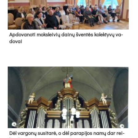
Ap­do­va­no­ti moks­lei­vių dai­nų šven­tės ko­lek­ty­vų va­
do­vai
Dėl var­go­nų su­si­ta­rė, o dėl pa­ra­pi­jos na­mų dar rei­