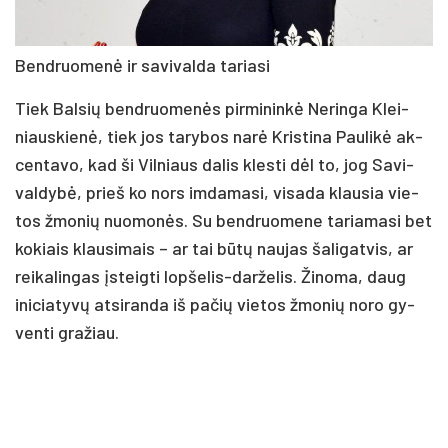
Bend­ruo­me­nė ir sa­vi­val­da ta­ria­si
Tiek Bal­sių bend­ruo­me­nės pir­mi­nin­kė Ne­rin­ga Klei­
niaus­kie­nė, tiek jos ta­ry­bos na­rė Kris­ti­na Pau­li­kė ak­
cen­ta­vo, kad ši Vil­niaus da­lis kles­ti dėl to, jog Sa­vi­
val­dy­bė, prieš ko nors im­da­ma­si, vi­sa­da klau­sia vie­
tos žmo­nių nuo­mo­nės. Su bend­ruo­me­ne ta­ria­ma­si bet
ko­kiais klau­si­mais – ar tai bū­tų nau­jas ša­li­gat­vis, ar
rei­ka­lin­gas įsteig­ti lop­še­lis-dar­že­lis. Ži­no­ma, daug
ini­cia­ty­vų at­si­ran­da iš pa­čių vie­tos žmo­nių no­ro gy­
ven­ti gra­žiau.