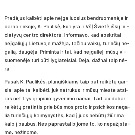
Pra­dė­jus kal­bė­ti apie neį­ga­liuo­sius bend­ruo­me­nė­je ir
dar­bo rin­ko­je, K. Pau­li­kė, ku­ri yra ir VšĮ Švie­tė­jiš­kų ini­
cia­ty­vų cent­ro di­rek­to­rė, in­for­ma­vo, kad ap­skri­tai
neį­ga­lių­jų Lie­tu­vo­je ma­žė­ja, ta­čiau vai­kų, tu­rin­čių ne­
ga­lią, dau­gė­ja. Pri­min­ta ir tai, kad neį­ga­lie­ji mū­sų vi­
suo­me­nė­je tu­ri bū­ti ly­gia­tei­siai. De­ja, daž­nai taip nė­
ra.
Pa­sak K. Pau­li­kės, plun­giš­kiams taip pat rei­kė­tų gar­
siai apie tai kal­bė­ti, juk ne­tru­kus ir mū­sų mies­te at­si­
ras net trys gru­pi­nio gy­ve­ni­mo na­mai. Tad jau da­bar
rei­kė­tų pra­tin­tis prie bū­si­mos pro­to ir psi­chi­kos ne­ga­
lią tu­rin­čių­jų kai­my­nys­tės, kad į juos ne­bū­tų žiū­ri­ma
kaip į bau­bus. Nes pa­pras­tai bi­jo­me to, ko ne­pa­žįs­ta­
me, ne­ži­no­me.