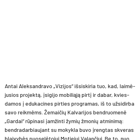
An­tai Alek­sand­ra­vo „Vi­zi­jos“ iš­si­ski­ria tuo, kad, lai­mė­
ju­sios pro­jek­tą, įsi­gi­jo mo­bi­lią­ją pir­tį ir da­bar, kvies­
da­mos į edu­ka­ci­nes pir­ties pro­gra­mas, iš to už­si­dir­ba
sa­vo reik­mėms. Že­mai­čių Kal­va­ri­jos bend­ruo­me­nė
„Gar­dai“ rū­pi­na­si įam­žin­ti žy­mių žmo­nių at­mi­ni­mą:
bend­ra­dar­biau­jant su mo­kyk­la bu­vo įreng­tas skve­ras
blai­vy­bės puo­se­lė­to­jui Mo­tie­jui Va­lan­čiui. Be to, nuo