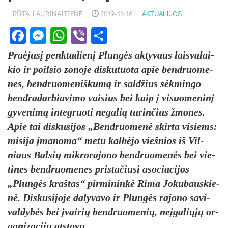
RŪTA LAURINAITIENĖ
2019-11-18
AKTUALIJOS
Facebook
Messenger
WhatsApp
Viber
Share
Praė­ju­sį penk­ta­die­nį Plun­gės ak­ty­vaus lais­va­lai­
kio ir poil­sio zo­no­je dis­ku­tuo­ta apie bend­ruo­me­
nes, bend­ruo­me­niš­ku­mą ir sal­džius sėk­min­go
bend­ra­dar­bia­vi­mo vai­sius bei kaip į vi­suo­me­ni­nį
gy­ve­ni­mą in­teg­ruo­ti ne­ga­lią tu­rin­čius žmo­nes.
Apie tai dis­ku­si­jos „Bend­ruo­me­nė skir­ta vi­siems:
mi­si­ja įma­no­ma“ me­tu kal­bė­jo vieš­nios iš Vil­
niaus Bal­sių mik­ro­ra­jo­no bend­ruo­me­nės bei vie­
ti­nes bend­ruo­me­nes pri­sta­čiu­si aso­cia­ci­jos
„Plun­gės kraš­tas“ pir­mi­nin­kė Ri­ma Jo­ku­baus­kie­
nė. Dis­ku­si­jo­je da­ly­va­vo ir Plun­gės ra­jo­no sa­vi­
val­dy­bės bei įvai­rių bend­ruo­me­nių, neį­ga­lių­jų or­
ga­ni­za­ci­jų at­sto­vų.