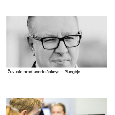
Žu­vu­sio pro­diu­se­rio šak­nys – Plun­gė­je