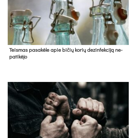
Teis­mas pa­sa­kė­le apie bi­čių ko­rių de­zin­fek­ci­ją ne­
pa­ti­kė­jo