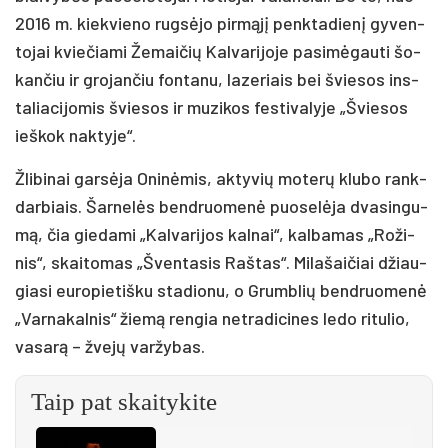
2016 m. kiek­vie­no rug­sė­jo pir­mą­jį penk­ta­die­nį gy­ven­
to­jai kvie­čia­mi Že­mai­čių Kal­va­ri­jo­je pa­si­mė­gau­ti šo­
kan­čiu ir gro­jan­čiu fon­ta­nu, la­ze­riais bei švie­sos ins­
ta­lia­ci­jo­mis švie­sos ir mu­zi­kos fes­ti­va­ly­je „Švie­sos
ieš­kok nak­ty­je“.
Žli­bi­nai gar­sė­ja Oni­nė­mis, ak­ty­vių mo­te­rų klu­bo rank­
dar­biais. Šar­ne­lės bend­ruo­me­nė puo­se­lė­ja dva­sin­gu­
mą, čia gie­da­mi „Kal­va­ri­jos kal­nai“, kal­ba­mas „Ro­ži­
nis“, skai­to­mas „Šven­ta­sis Raš­tas“. Mi­la­šai­čiai džiau­
gia­si eu­ro­pie­tiš­ku sta­dio­nu, o Grumb­lių bend­ruo­me­nė
„Var­na­kal­nis“ žie­mą ren­gia ne­tra­di­ci­nes le­do ri­tu­lio,
va­sa­rą – žve­jų var­žy­bas.
Taip pat skaitykite