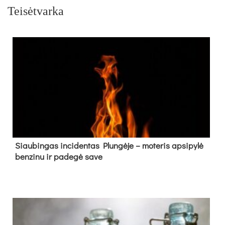
Teisėtvarka
Siau­bin­gas in­ci­den­tas Plun­gė­je – mo­te­ris ap­si­py­lė
ben­zi­nu ir pa­de­gė sa­ve