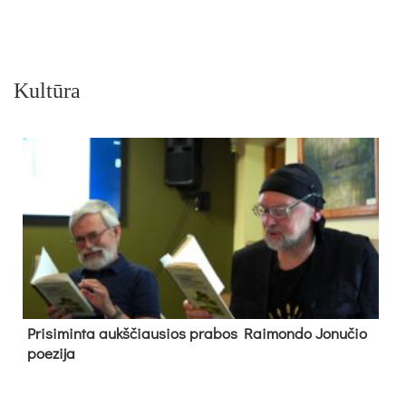
Kultūra
Pri­si­min­ta aukš­čiau­sios pra­bos Rai­mon­do Jo­nu­čio
poe­zi­ja