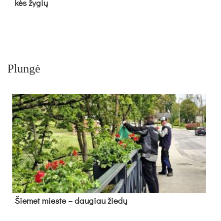
kės žy­gių
Plungė
Šie­met mies­te – dau­giau žie­dų