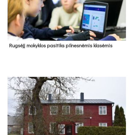
Rug­sė­jį mo­kyk­los pa­si­tiks pil­nes­nė­mis kla­sė­mis