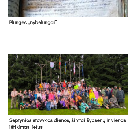
Plun­gės „ny­be­lun­gai“
Sep­ty­nios sto­vyk­los die­nos, šim­tai šyp­se­nų ir vie­nas
iš­ti­ki­mas lie­tus