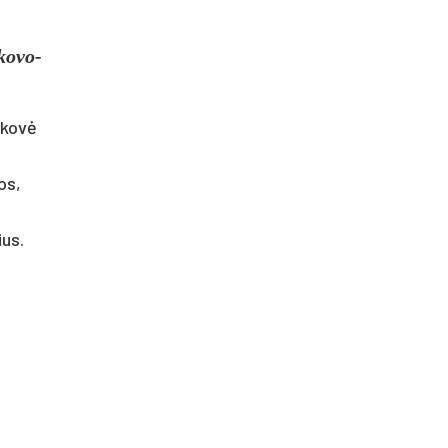
ko­vo­
i­kovė
vos,
ius.