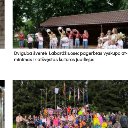
Dvi­gu­ba šven­tė La­bar­džiuo­se: pa­gerb­tas vys­ku­po at­
mi­ni­mas ir at­švęs­tas kul­tū­ros ju­bi­lie­jus