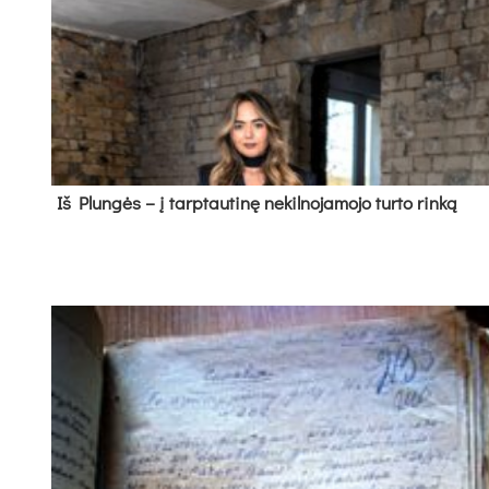
Iš Plungės – į tarptautinę nekilnojamojo turto rinką