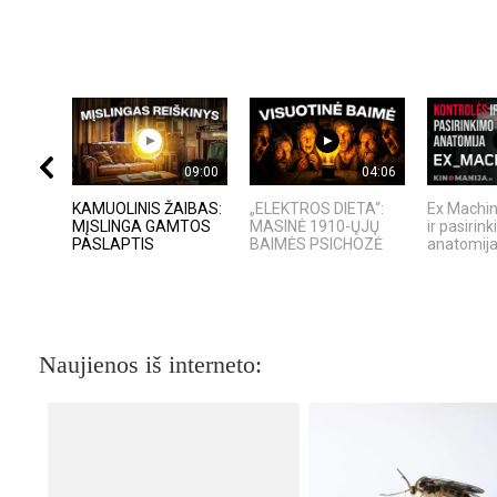
09:00
04:06
KAMUOLINIS ŽAIBAS:
„ELEKTROS DIETA“:
Ex Machin
MĮSLINGA GAMTOS
MASINĖ 1910-ŲJŲ
ir pasirin
PASLAPTIS
BAIMĖS PSICHOZĖ
anatomij
Naujienos iš interneto: