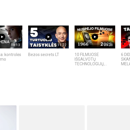
18:13
11:22
09:20
a: kontrolės
Bezos secrets LT
10 FILMUOSE
6 DI
kimo
IŠGALVOTŲ
SKAN
a
TECHNOLOGIJŲ,...
MELAI