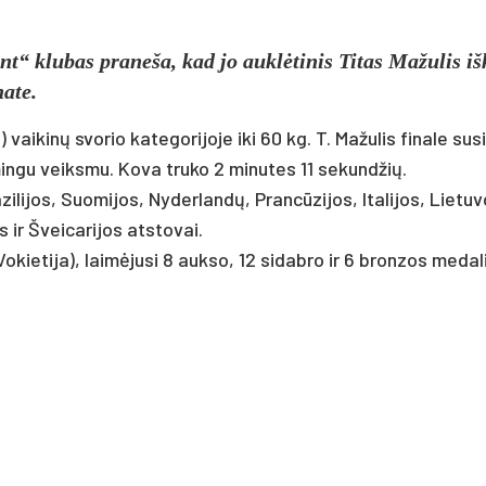
lu­bas pra­ne­ša, kad jo auklė­ti­nis Ti­tas Ma­žu­lis iš­
a­te.
vai­kinų svo­rio ka­te­go­ri­jo­je iki 60 kg. T. Ma­žu­lis fi­na­le su­s
s­min­gu veiks­mu. Ko­va tru­ko 2 mi­nu­tes 11 se­kund­žių.
­li­jos, Suo­mi­jos, Ny­der­landų, Prancū­zi­jos, Ita­li­jos, Lie­tu­
os ir Švei­ca­ri­jos at­sto­vai.
ie­ti­ja), laimė­ju­si 8 auk­so, 12 si­dab­ro ir 6 bron­zos me­da­l