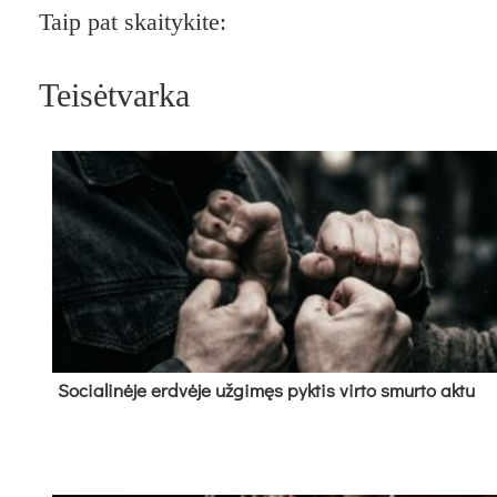
Taip pat skaitykite:
Teisėtvarka
So­cia­li­nė­je erd­vė­je už­gi­męs pyk­tis vir­to smur­to ak­tu