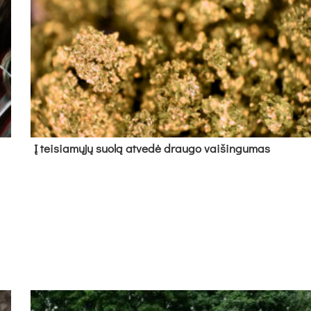
Į tei­sia­mų­jų suo­lą at­ve­dė drau­go vai­šin­gu­mas