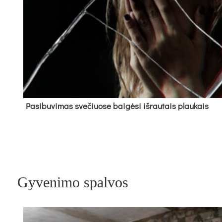
Pa­si­bu­vi­mas sve­čiuo­se bai­gė­si iš­rau­tais plau­kais
Gyvenimo spalvos