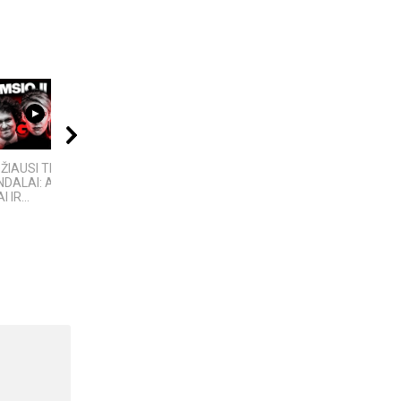
10:24
21:11
45:42
DŽIAUSI TECH
„Sostų karai" -
A Place of Peace and
DALAI: AFEROS,
įspūdingas fantastinio
Power | Hill of Crosses
 IR...
pasaulio fenomenas
2025 | Šiauliai