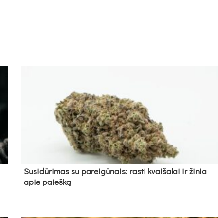
Su­si­dū­ri­mas su pa­rei­gū­nais: ras­ti kvai­ša­lai ir ži­nia
apie paieš­ką