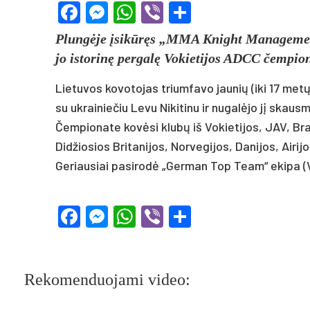
Facebook
Messenger
WhatsApp
Viber
Share
Plungė­je įsikūręs „MMA Knight Ma­na­ge­ment“ k
jo is­to­rinę per­galę Vo­kie­ti­jos ADCC čem­pio­n
Lie­tu­vos ko­vo­to­jas trium­fa­vo jau­nių (iki 17 metų) 
su uk­rai­nie­čiu Le­vu Ni­ki­ti­nu ir nu­galė­jo jį skau
Čem­pio­na­te kovė­si klubų iš Vo­kie­ti­jos, JAV, Bra­zi
Did­žio­sios Bri­ta­ni­jos, Nor­ve­gi­jos, Da­ni­jos, Ai­ri­j
Ge­riau­siai pa­si­rodė „Ger­man Top Team“ eki­pa (Vo­k
Facebook
Messenger
WhatsApp
Viber
Share
Rekomenduojami video: