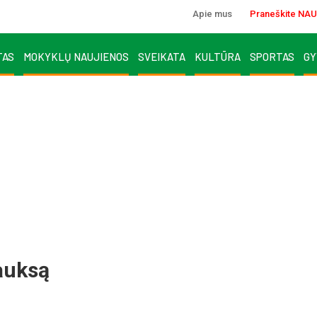
Apie mus
Praneškite NAU
TAS
MOKYKLŲ NAUJIENOS
SVEIKATA
KULTŪRA
SPORTAS
GY
auksą