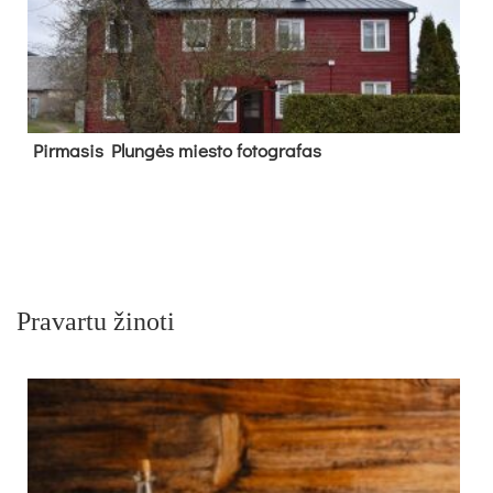
Pir­ma­sis Plun­gės mies­to fo­tog­ra­fas
Pravartu žinoti