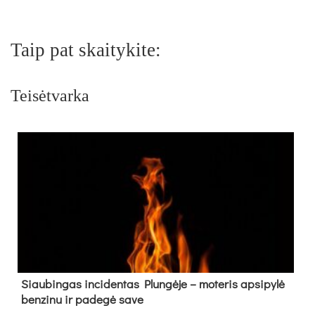
Taip pat skaitykite:
Teisėtvarka
Siau­bin­gas in­ci­den­tas Plun­gė­je – mo­te­ris ap­si­py­lė
ben­zi­nu ir pa­de­gė sa­ve