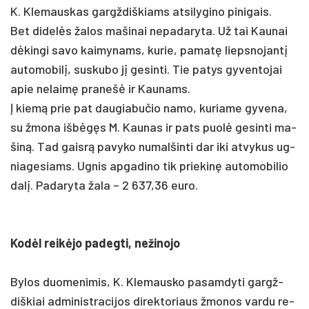
K. Kle­maus­kas gargž­diš­kiams at­si­ly­gi­no pi­ni­gais.
Bet di­delės ža­los ma­ši­nai ne­pa­da­ry­ta. Už tai Kau­nai
dėkin­gi sa­vo kai­my­nams, ku­rie, pa­matę lieps­no­jantį
au­to­mo­bilį, su­sku­bo jį ge­sin­ti. Tie pa­tys gy­ven­to­jai
apie ne­laimę pra­nešė ir Kau­nams.
Į kiemą prie pat dau­gia­bu­čio na­mo, ku­ria­me gy­ve­na,
su žmo­na išbėgęs M. Kau­nas ir pa­ts puolė ge­sin­ti ma­
šiną. Tad gaisrą pa­vy­ko nu­mal­šin­ti dar iki at­vy­kus ug­
nia­ge­siams. Ug­nis ap­ga­di­no tik prie­kinę au­to­mo­bi­lio
dalį. Pa­da­ry­ta ža­la – 2 637,36 eu­ro.
Kodėl reikė­jo pa­deg­ti, ne­ži­no­jo
By­los duo­me­ni­mis, K. Kle­maus­ko pa­sam­dy­ti gargž­
diš­kiai ad­mi­nist­ra­ci­jos di­rek­to­riaus žmo­nos var­du re­