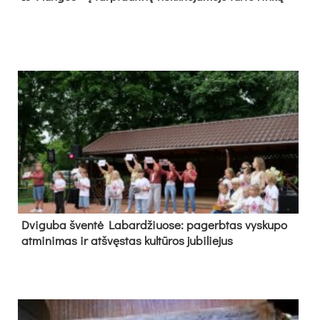
Dvi­gu­ba šven­tė La­bar­džiuo­se: pa­gerb­tas vys­ku­po
at­mi­ni­mas ir at­švęs­tas kul­tū­ros ju­bi­lie­jus