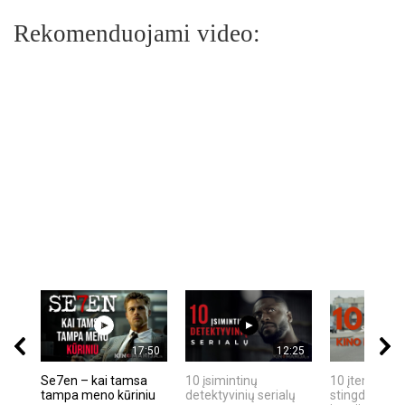
Rekomenduojami video:
17:50
12:25
Se7en – kai tamsa
10 įsimintinų
10 įtemptų, k
tampa meno kūriniu
detektyvinių serialų
stingdančių k