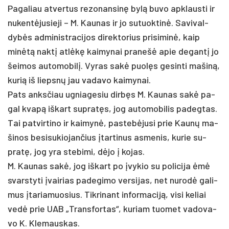
Pa­ga­liau at­ver­tus re­zo­nan­sinę bylą bu­vo ap­klaus­ti ir
nu­kentė­ju­sie­ji – M. Kau­nas ir jo su­tuok­tinė. Sa­vi­val­
dybės ad­mi­nist­ra­ci­jos di­rek­to­rius pri­si­minė, kaip
minėtą naktį at­lėkę kai­my­nai pra­nešė apie de­gantį jo
šei­mos au­to­mo­bilį. Vy­ras sakė puolęs ge­sin­ti ma­šiną,
ku­rią iš liepsnų jau va­da­vo kai­my­nai.
Pats anks­čiau ug­nia­ge­siu dirbęs M. Kau­nas sakė pa­
gal kvapą iš­kart su­pratęs, jog au­to­mo­bi­lis pa­deg­tas.
Tai pa­tvir­ti­no ir kai­mynė, pa­stebė­ju­si prie Kaunų ma­
ši­nos be­si­su­kio­jan­čius įtar­ti­nus as­me­nis, ku­rie su­
pratę, jog yra ste­bi­mi, dėjo į ko­jas.
M. Kau­nas sakė, jog iš­kart po įvy­kio su po­li­ci­ja ėmė
svars­ty­ti įvai­rias pa­de­gi­mo ver­si­jas, net nu­rodė ga­li­
mus įta­ria­muo­sius. Tik­ri­nant in­for­ma­ciją, vi­si ke­liai
vedė prie UAB „Trans­for­tas“, ku­riam tuo­met va­do­va­
vo K. Kle­maus­kas.