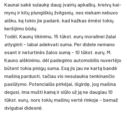
Kau­nai sakė su­laukę daug įvai­rių ap­kalbų, kreivų kai­
mynų ir kitų plun­giš­kių žvilgs­nių, nes nie­kam ne­bu­vo
aiš­ku, ką to­kio jie pa­darė, kad kaž­kas ėmėsi to­kių
ker­ši­ji­mo būdų.
Todėl, Kaunų ti­ki­ni­mu, 15 tūkst. eurų mo­ra­li­nei ža­lai
at­ly­gin­ti – la­bai adek­va­ti su­ma. Per di­de­le ne­ma­no
esant ir ne­tur­tinės ža­los sumą – 10 tūkst. eurų. M.
Kau­no aiš­ki­ni­mu, dėl pa­de­gi­mo au­to­mo­bi­lis nu­vertė­jo
būtent to­kia pi­nigų su­ma. Esą jis jau ne kartą bandė
ma­šiną par­duo­ti, ta­čiau vis ne­su­lau­kia ten­ki­nan­čio
pa­si­ūly­mo. Po­ten­cialūs pirkė­jai, iš­girdę, jog ma­ši­na
de­gu­si, ima muš­ti kainą ir siū­lo už ją ne daugiau 10
tūkst. eurų, nors to­kių ma­ši­nų vertė rin­ko­je – be­maž
dvi­gu­bai di­desnė.