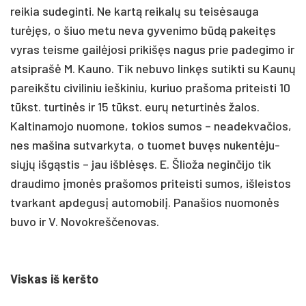
rei­kia su­de­gin­ti. Ne kartą rei­kalų su teisė­sau­ga
turėjęs, o šiuo me­tu ne­va gy­ve­ni­mo būdą pa­keitęs
vy­ras teis­me gailė­jo­si pri­kišęs na­gus prie pa­de­gi­mo ir
at­si­prašė M. Kau­no. Tik ne­bu­vo linkęs su­tik­ti su Kaunų
pa­reikš­tu ci­vi­li­niu ieš­ki­niu, ku­riuo pra­šo­ma pri­teis­ti 10
tūkst. tur­tinės ir 15 tūkst. eurų ne­tur­tinės ža­los.
Kal­ti­na­mo­jo nuo­mo­ne, to­kios su­mos – nea­dek­va­čios,
nes ma­ši­na su­tvar­ky­ta, o tuo­met buvęs nu­kentė­ju­
siųjų išgąs­tis – jau išblėsęs. E. Šlio­ža ne­gin­či­jo tik
drau­di­mo įmonės pra­šo­mos pri­teis­ti su­mos, iš­leis­tos
tvar­kant ap­de­gusį au­to­mo­bilį. Pa­na­šios nuo­monės
bu­vo ir V. No­vok­reš­če­no­vas.
Vis­kas iš kerš­to