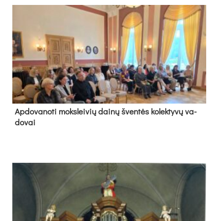
Ap­do­va­no­ti moks­lei­vių dai­nų šven­tės ko­lek­ty­vų va­
do­vai