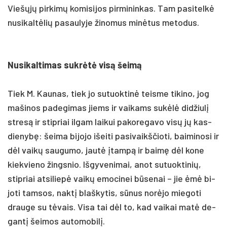
Viešųjų pir­kimų ko­mi­si­jos pir­mi­nin­kas. Tam pa­si­telkė
nu­si­kaltė­lių pa­sau­ly­je ži­no­mus minė­tus me­to­dus.
Nu­si­kal­ti­mas su­krėtė visą šeimą
Tiek M. Kau­nas, tiek jo su­tuok­tinė teis­me ti­ki­no, jog
ma­ši­nos pa­de­gi­mas jiems ir vai­kams su­kėlė did­žiulį
stresą ir stip­riai il­gam lai­kui pa­ko­re­ga­vo visų jų kas­
die­nybę: šei­ma bi­jo­jo išei­ti pa­si­vaikš­čio­ti, bai­mi­no­si ir
dėl vaikų sau­gu­mo, jautė įtampą ir baimę dėl ko­ne
kiek­vie­no žings­nio. Iš­gy­ve­ni­mai, anot su­tuok­ti­nių,
stip­riai at­si­liepė vaikų emo­ci­nei būse­nai – jie ėmė bi­
jo­ti tam­sos, naktį blaš­ky­tis, sūnus norė­jo mie­go­ti
drau­ge su tėvais. Vi­sa tai dėl to, kad vai­kai matė de­
gantį šei­mos au­to­mo­bilį.