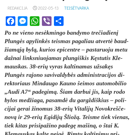
REDAKCIJA
2022-05-13
TEISĖTVARKA
Facebook
Messenger
WhatsApp
Viber
Share
Po ne vie­no ne­sėkmin­go ban­dy­mo tre­čia­dienį
Plungės apy­linkės teis­mas pa­ga­liau at­vertė baud­
žiamąją bylą, ku­rios epi­cent­re – pa­sta­ruo­ju me­tu
daž­nai links­niuo­ja­mas plun­giš­kis Kęstu­tis Kle­
maus­kas. 38-erių vy­ras kal­ti­na­mas už­sakęs
Plungės ra­jo­no sa­vi­val­dybės ad­mi­nist­ra­ci­jos di­
rek­to­riaus Min­dau­go Kau­no šei­mos au­to­mo­bi­lio
„Au­di A7“ pa­de­gimą. Šiam dar­bui jis, kaip ro­do
by­los med­žia­ga, pa­samdė du gargž­diš­kius – po­li­
ci­jai ge­rai ži­no­mus 38-erių Vi­ta­lijų No­vok­reš­če­
novą ir 29-erių Egi­dijų Šliožą. Teis­me tiek vie­nas,
tiek ki­tas pri­si­pa­ži­no pa­degę ma­šiną, o štai K.
Kle­maus­kas kaltę neigė. Rimtų kal­ti­nimų pri­