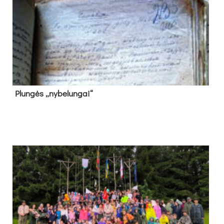
Plun­gės „ny­be­lun­gai“