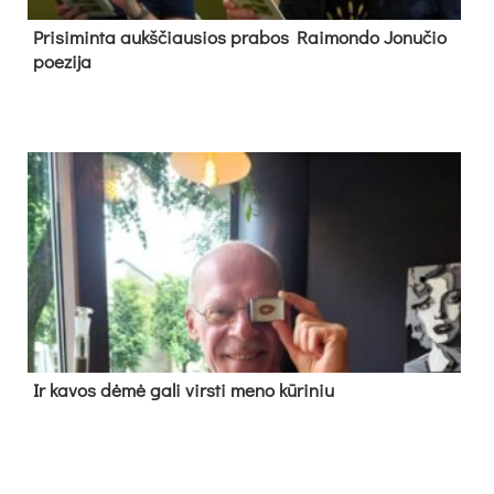
Pri­si­min­ta aukš­čiau­sios pra­bos Rai­mon­do Jo­nu­čio
poe­zi­ja
Ir ka­vos dė­mė ga­li virs­ti me­no kū­ri­niu