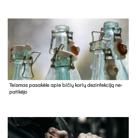
Teis­mas pa­sa­kė­le apie bi­čių ko­rių de­zin­fek­ci­ją ne­
pa­ti­kė­jo