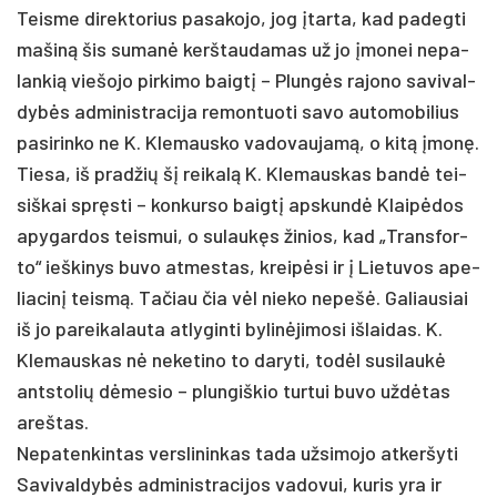
Teis­me di­rek­to­rius pa­sa­ko­jo, jog įtar­ta, kad pa­deg­ti
ma­šiną šis su­manė kerš­tau­da­mas už jo įmo­nei ne­pa­
lan­kią vie­šo­jo pir­ki­mo baigtį – Plungės ra­jo­no sa­vi­val­
dybės ad­mi­nist­ra­ci­ja re­mon­tuo­ti sa­vo au­to­mo­bi­lius
pa­si­rin­ko ne K. Kle­maus­ko va­do­vau­jamą, o kitą įmonę.
Tie­sa, iš pra­džių šį rei­kalą K. Kle­maus­kas bandė tei­
siš­kai spręsti – kon­kur­so baigtį ap­skundė Klaipė­dos
apy­gar­dos teis­mui, o su­laukęs ži­nios, kad „Trans­for­
to“ ieš­ki­nys bu­vo at­mes­tas, kreipė­si ir į Lie­tu­vos ape­
lia­cinį teismą. Ta­čiau čia vėl nie­ko ne­pešė. Ga­liau­siai
iš jo pa­rei­ka­lau­ta at­ly­gin­ti by­linė­ji­mo­si iš­lai­das. K.
Kle­maus­kas nė ne­ke­ti­no to da­ry­ti, todėl su­si­laukė
ant­sto­lių dėme­sio – plun­giš­kio tur­tui bu­vo uždė­tas
areš­tas.
Ne­pa­ten­kin­tas vers­li­nin­kas ta­da už­si­mo­jo at­ker­šy­ti
Sa­vi­val­dybės ad­mi­nist­ra­ci­jos va­do­vui, ku­ris yra ir