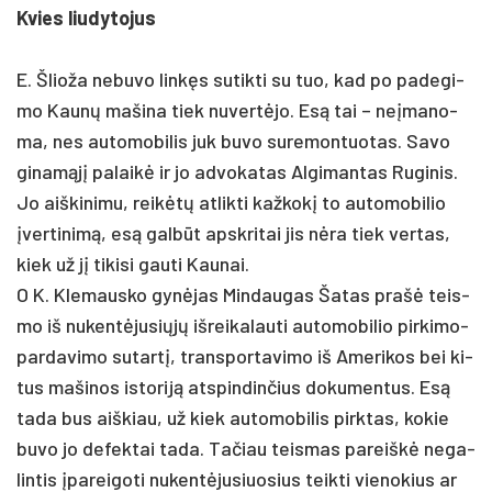
Kvies liu­dy­to­jus
E. Šlio­ža ne­bu­vo linkęs su­tik­ti su tuo, kad po pa­de­gi­
mo Kaunų ma­ši­na tiek nu­vertė­jo. Esą tai – ne­įma­no­
ma, nes au­to­mo­bi­lis juk bu­vo su­re­mon­tuo­tas. Sa­vo
gi­namąjį pa­laikė ir jo ad­vo­ka­tas Al­gi­man­tas Ru­gi­nis.
Jo aiš­ki­ni­mu, reikėtų at­likti kaž­kokį to au­to­mo­bi­lio
įver­ti­nimą, esą galbūt ap­skri­tai jis nėra tiek ver­tas,
kiek už jį ti­ki­si gau­ti Kau­nai.
O K. Kle­maus­ko gynė­jas Min­dau­gas Ša­tas pra­šė teis­
mo iš nu­kentė­ju­siųjų iš­rei­ka­lau­ti au­to­mo­bi­lio pir­ki­mo-
par­da­vi­mo su­tartį, trans­por­ta­vi­mo iš Ame­ri­kos bei ki­
tus ma­ši­nos is­to­riją at­spin­din­čius do­ku­men­tus. Esą
ta­da bus aiš­kiau, už kiek au­to­mo­bi­lis pirk­tas, ko­kie
bu­vo jo de­fek­tai ta­da. Ta­čiau teis­mas pa­reiškė ne­ga­
lin­tis įpa­rei­go­ti nu­kentė­ju­siuo­sius teik­ti vie­no­kius ar