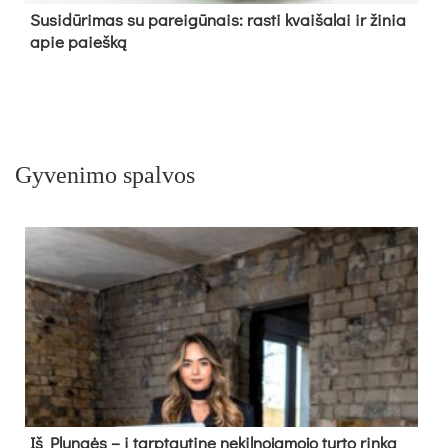
Su­si­dū­ri­mas su pa­rei­gū­nais: ras­ti kvai­ša­lai ir ži­nia
apie paieš­ką
Gyvenimo spalvos
Iš Plungės – į tarptautinę nekilnojamojo turto rinką