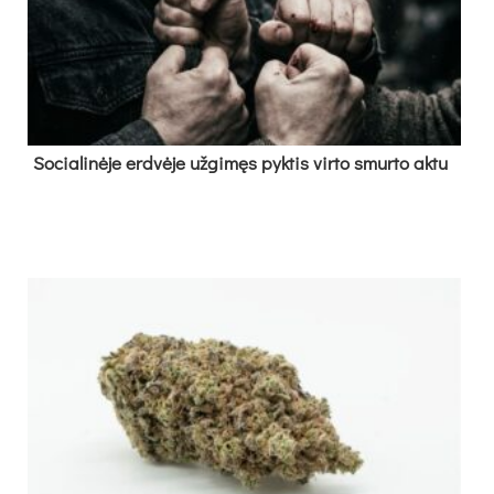
So­cia­li­nė­je erd­vė­je už­gi­męs pyk­tis vir­to smur­to ak­tu