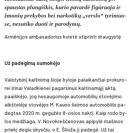
spaus­tas plun­giš­kis, ku­rio pa­vardė figū­ruo­ja ir
žmo­nių pre­ky­bos bei nar­ko­tikų „vers­lo“ ty­ri­muo­
se, ne­su­ti­ko duo­ti ir pa­ro­dymų.
Armėnijos ambasadorius kvietė stiprinti draugystę
Už pa­de­gimą su­mokė­jo
Vals­ty­binį kal­ti­nimą šio­je by­lo­je pa­lai­kan­čiai pro­ku­ro­
rei Iri­nai Va­lad­kie­nei pa­gar­si­nus kal­ti­namąjį aktą,
paaiškė­jo, jog ne­sau­go­mo­je au­to­mo­bi­lių stovė­ji­mo
aikš­telė­je stovėjęs M. Kau­no šei­mos au­to­mo­bi­lis pa­
deg­tas 2020 m. ge­gužės 8-osios naktį. Kaip ro­do by­
los med­žia­ga, V. No­vok­reš­če­no­vas api­pylė ma­ši­nos
prie­kį de­giu skys­čiu, o E. Šlio­ža jį pa­degė. Už tai