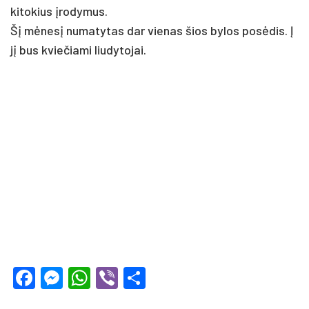
ki­to­kius įro­dy­mus.
Šį mėnesį nu­ma­ty­tas dar vie­nas šios by­los po­sėdis. Į
jį bus kvie­čia­mi liu­dy­to­jai.
Facebook
Messenger
WhatsApp
Viber
Share