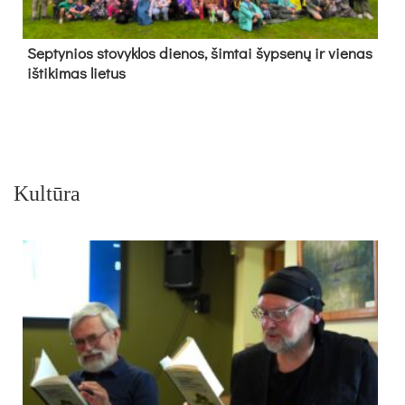
Sep­ty­nios sto­vyk­los die­nos, šim­tai šyp­se­nų ir vie­nas
iš­ti­ki­mas lie­tus
Kultūra