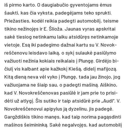
iš pir­mo kar­to. O dau­gia­bu­čio gy­ven­to­jams ėmus
šauk­ti, kas čia vyks­ta, pa­degė­jams te­ko spruk­ti.
Prie­žas­ties, kodėl rei­kia pa­deg­ti au­to­mo­bilį, teis­me
ti­ki­no ne­ži­nojęs ir E. Šlio­ža. Jau­nas vy­ras ap­skri­tai
sakė tie­siog ne­tin­ka­mu lai­ku at­si­dūręs ne­tin­ka­mo­je
vie­to­je. Esą iki pa­de­gi­mo daž­nai kar­tu su V. No­vok­
reš­če­no­vu leis­da­vo laiką, o sykį su­laukė pa­si­ūly­mo
va­žiuo­ti ne­ži­nia ko­kiais rei­ka­lais į Plungę. Girdė­jo bi­
čiulį vis kal­bant apie kaž­kokį Kiešą, di­delį ma­fi­jozą.
Kitą dieną ne­va vėl vy­ko į Plungę, ta­da jau ži­no­jo, jog
va­žiuo­ja­ma ne šiaip sau, o pa­deg­ti ma­šiną. Aiš­ki­no,
kad V. No­vok­reš­čeno­vas pa­si­ūlė ir jam prie to pri­si­
dėti už at­lygį. Šis su­ti­ko ir taip at­si­dūrė prie „Au­di“. V.
No­vok­reš­če­no­vui api­py­lus ją dy­ze­li­nu, jis pa­degė.
Gargž­diš­kis ti­ki­no manęs, kad taip no­ri­ma pa­gąsdin­ti
ma­ši­nos šei­mi­ninką. Sakė ne­gal­vojęs, kad au­to­mo­bilį