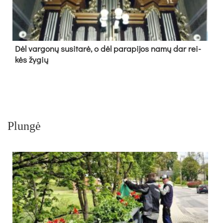
Dėl var­go­nų su­si­ta­rė, o dėl pa­ra­pi­jos na­mų dar rei­
kės žy­gių
Plungė