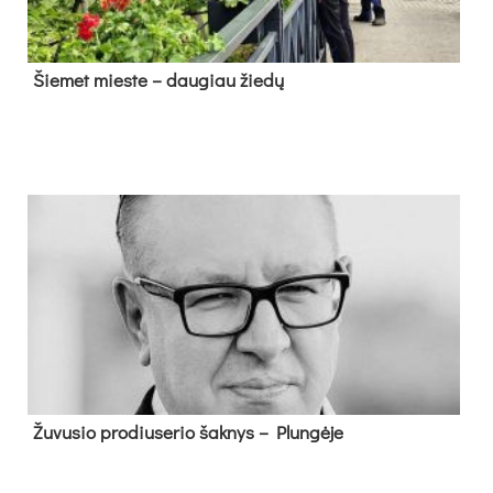
Šie­met mies­te – dau­giau žie­dų
Žu­vu­sio pro­diu­se­rio šak­nys – Plun­gė­je