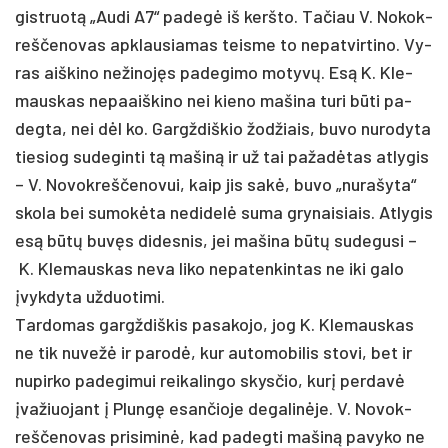
gist­ruotą „Au­di A7“ pa­degė iš kerš­to. Ta­čiau V. No­kok­
reš­če­no­vas ap­klau­sia­mas teis­me to ne­pat­vir­ti­no. Vy­
ras aiš­ki­no ne­ži­nojęs pa­de­gi­mo mo­tyvų. Esą K. Kle­
maus­kas ne­paaiš­ki­no nei kie­no ma­ši­na tu­ri būti pa­
deg­ta, nei dėl ko. Gargž­diš­kio žod­žiais, bu­vo nu­ro­dy­ta
tie­siog su­de­gin­ti tą ma­šiną ir už tai pa­žadė­tas at­ly­gis
– V. No­vok­reš­če­no­vui, kaip jis sakė, bu­vo „nu­ra­šy­ta“
sko­la bei su­mokė­ta ne­di­delė su­ma gry­nai­siais. At­ly­gis
esą būtų buvęs di­des­nis, jei ma­ši­na būtų su­de­gu­si –
K. Kle­maus­kas ne­va li­ko ne­pa­ten­kin­tas ne iki ga­lo
įvyk­dy­ta už­duo­ti­mi.
Tar­do­mas gargž­diš­kis pa­sa­ko­jo, jog K. Kle­maus­kas
ne tik nu­vežė ir pa­rodė, kur au­to­mo­bi­lis sto­vi, bet ir
nu­pir­ko pa­de­gi­mui rei­ka­lin­go skys­čio, kurį per­davė
įva­žiuo­jant į Plungę esan­čio­je de­ga­linė­je. V. No­vok­
reš­če­no­vas pri­si­minė, kad pa­deg­ti ma­šiną pa­vy­ko ne