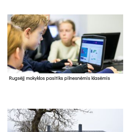
Rug­sė­jį mo­kyk­los pa­si­tiks pil­nes­nė­mis kla­sė­mis