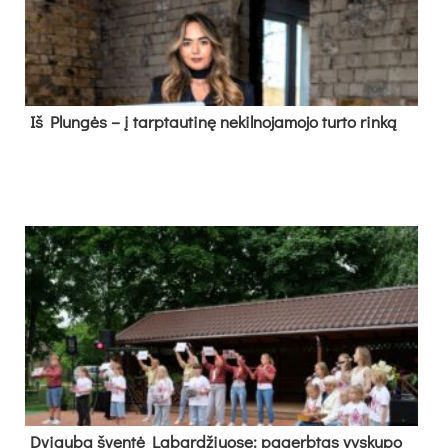
Iš Plungės – į tarptautinę nekilnojamojo turto rinką
Dvi­gu­ba šven­tė La­bar­džiuo­se: pa­gerb­tas vys­ku­po