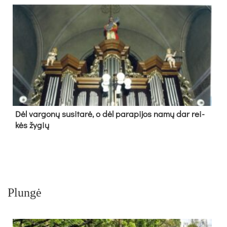
Dėl var­go­nų su­si­ta­rė, o dėl pa­ra­pi­jos na­mų dar rei­
kės žy­gių
Plungė