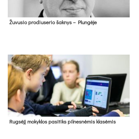
Žu­vu­sio pro­diu­se­rio šak­nys – Plun­gė­je
Rug­sė­jį mo­kyk­los pa­si­tiks pil­nes­nė­mis kla­sė­mis