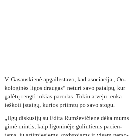
V. Ga­saus­kie­nė ap­gai­les­ta­vo, kad aso­cia­ci­ja „On­
ko­lo­gi­nės li­gos drau­gas“ ne­tu­ri sa­vo pa­tal­pų, kur
ga­lė­tų reng­ti to­kias pa­ro­das. To­kiu at­ve­ju ten­ka
ieš­ko­ti įstai­gų, ku­rios priim­tų po sa­vo sto­gu.
„Il­gų dis­ku­si­jų su Edi­ta Rum­še­vi­čie­ne dė­ka mums
gi­mė min­tis, kaip li­go­ni­nė­je gu­lin­tiems pa­cien­
tams, jų ar­ti­mie­siems, gy­dy­to­jams ir vi­sam per­so­