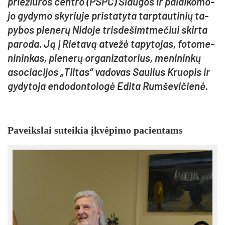
prie­žiū­ros cent­ro (PSPC) Slau­gos ir pa­lai­ko­mo­
jo gy­dy­mo sky­riu­je pri­sta­ty­ta tarp­tau­ti­nių ta­
py­bos ple­ne­rų Ni­do­je tris­de­šimt­me­čiui skir­ta
pa­ro­da. Ją į Rie­ta­vą at­ve­žė ta­py­to­jas, fo­to­me­
ni­nin­kas, ple­ne­rų or­ga­ni­za­to­rius, me­ni­nin­kų
aso­cia­ci­jos „Til­tas“ va­do­vas Sau­lius Kruo­pis ir
gy­dy­to­ja en­do­don­to­lo­gė Edi­ta Rum­še­vi­čie­nė.
Pa­veiks­lai su­tei­kia įkvė­pi­mo pa­cien­tams