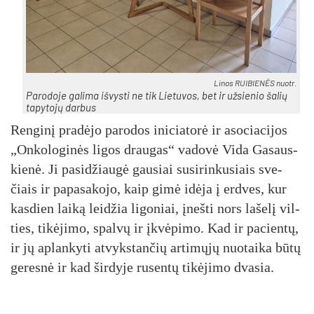
Li­nos RUI­BIE­NĖS nuo­tr.
Pa­ro­do­je ga­li­ma iš­vys­ti ne tik Lie­tu­vos, bet ir už­sie­nio ša­lių
ta­py­to­jų dar­bus
Ren­gi­nį pra­dė­jo pa­ro­dos ini­cia­to­rė ir aso­cia­ci­jos
„On­ko­lo­gi­nės li­gos drau­gas“ va­do­vė Vi­da Ga­saus­
kie­nė. Ji pa­si­džiau­gė gau­siai su­si­rin­ku­siais sve­
čiais ir pa­pa­sa­ko­jo, kaip gi­mė idė­ja į erd­ves, kur
kas­dien lai­ką lei­džia li­go­niai, įneš­ti nors la­še­lį vil­
ties, ti­kė­ji­mo, spal­vų ir įkvė­pi­mo. Kad ir pa­cien­tų,
ir jų ap­lan­ky­ti at­vyks­tan­čių ar­ti­mų­jų nuo­tai­ka bū­tų
ge­res­nė ir kad šir­dy­je ru­sen­tų ti­kė­ji­mo dva­sia.