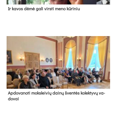
Ir ka­vos dė­mė ga­li virs­ti me­no kū­ri­niu
Ap­do­va­no­ti moks­lei­vių dai­nų šven­tės ko­lek­ty­vų va­
do­vai