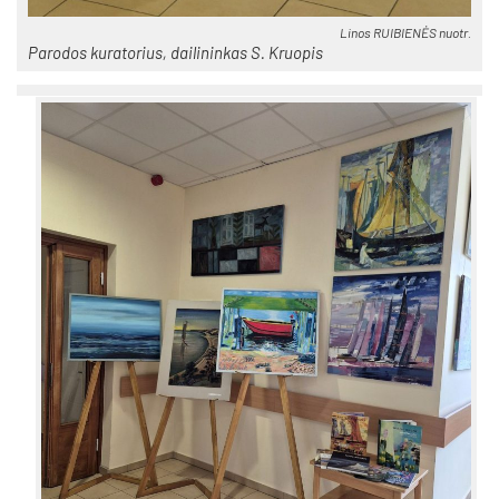
Li­nos RUI­BIE­NĖS nuo­tr.
Pa­ro­dos ku­ra­to­rius, dai­li­nin­kas S. Kruo­pis