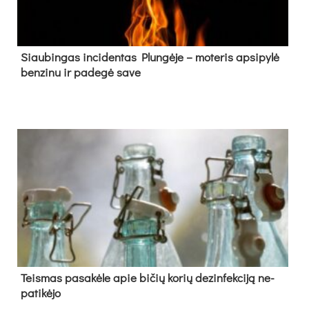
Siau­bin­gas in­ci­den­tas Plun­gė­je – mo­te­ris ap­si­py­lė
ben­zi­nu ir pa­de­gė sa­ve
Teis­mas pa­sa­kė­le apie bi­čių ko­rių de­zin­fek­ci­ją ne­
pa­ti­kė­jo