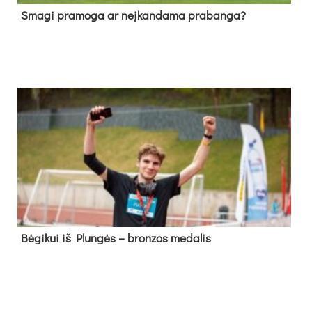
Sma­gi pra­mo­ga ar neį­kan­da­ma pra­ban­ga?
Bė­gi­kui iš Plun­gės – bron­zos me­da­lis