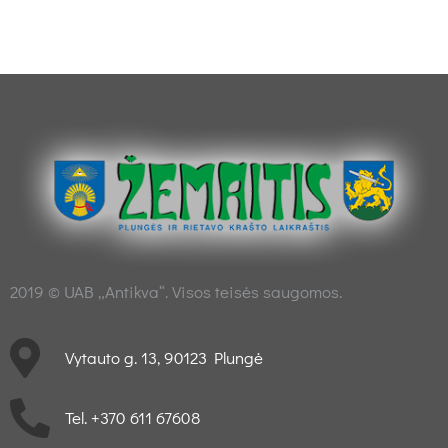
2019 © UAB „Antikva“. Visos teisės saugomos.
Vytauto g. 13, 90123 Plungė
Tel. +370 611 67608