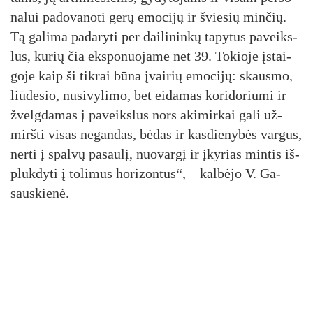
na­lui pa­do­va­no­ti ge­rų emo­ci­jų ir švie­sių min­čių.
Tą ga­li­ma pa­da­ry­ti per dai­li­nin­kų ta­py­tus pa­veiks­
lus, ku­rių čia eks­po­nuo­ja­me net 39. To­kio­je įstai­
go­je kaip ši tik­rai bū­na įvai­rių emo­ci­jų: skaus­mo,
liū­de­sio, nu­si­vy­li­mo, bet ei­da­mas ko­ri­do­riu­mi ir
žvelg­da­mas į pa­veiks­lus nors aki­mir­kai ga­li už­
mirš­ti vi­sas ne­gan­das, bė­das ir kas­die­ny­bės var­gus,
ner­ti į spal­vų pa­sau­lį, nuo­var­gį ir įky­rias min­tis iš­
pluk­dy­ti į to­li­mus ho­ri­zon­tus“, – kal­bė­jo V. Ga­
saus­kie­nė.