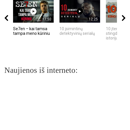
17:50
12:25
Se7en – kai tamsa
10 įsimintinų
10 įtemptų, k
tampa meno kūriniu
detektyvinių serialų
stingdančių k
istorijų
Naujienos iš interneto: