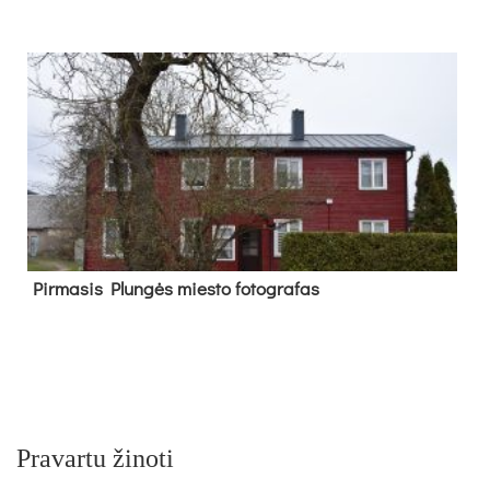
Pir­ma­sis Plun­gės mies­to fo­tog­ra­fas
Pravartu žinoti