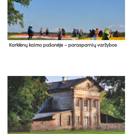
Kark­lė­nų kai­mo pa­šo­nė­je – pa­ras­par­nių var­žy­bos