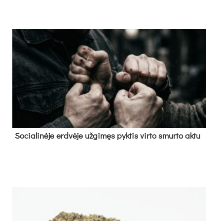
So­cia­li­nė­je erd­vė­je už­gi­męs pyk­tis vir­to smur­to ak­tu