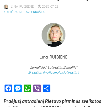
LINA RUIBIENĖ
2025-07-22
KULTŪRA
RIETAVO KRAŠTAS
Lina RUIBIENĖ
Žurnalistė /
Laikraštis „Žemaitis“
El. paštas: lina@zemaiciolaikrastis.lt
Facebook
Messenger
WhatsApp
Viber
Share
Praė­ju­sį ant­ra­die­nį Rie­ta­vo pir­mi­nės svei­ka­tos