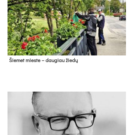
Šie­met mies­te – dau­giau žie­dų