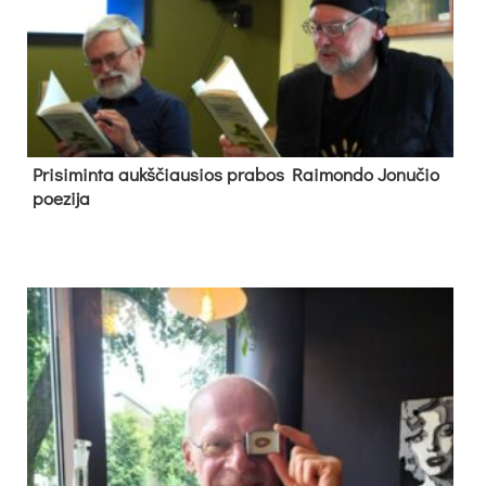
Pri­si­min­ta aukš­čiau­sios pra­bos Rai­mon­do Jo­nu­čio
poe­zi­ja