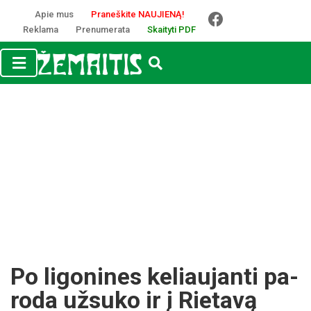
Apie mus
Praneškite NAUJIENĄ!
Reklama
Prenumerata
Skaityti PDF
Po li­go­ni­nes ke­liau­jan­ti pa­
ro­da už­su­ko ir į Rie­ta­vą