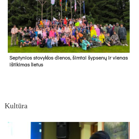
Sep­ty­nios sto­vyk­los die­nos, šim­tai šyp­se­nų ir vie­nas
iš­ti­ki­mas lie­tus
Kultūra