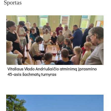
Sportas
Vi­ta­liaus Vla­do And­riu­šai­čio at­mi­ni­mą įpras­mi­no
45-asis šach­ma­tų tur­ny­ras