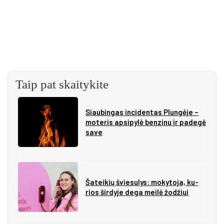
Taip pat skaitykite
Siau­bin­gas in­ci­den­tas Plun­gė­je –
mo­te­ris ap­si­py­lė ben­zi­nu ir pa­de­gė
sa­ve
Ša­tei­kių švie­su­lys: mo­ky­to­ja, ku­
rios šir­dy­je de­ga mei­lė žo­džiui