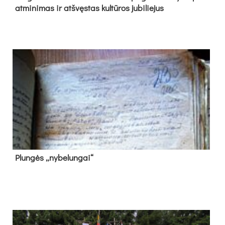
at­mi­ni­mas ir at­švęs­tas kul­tū­ros ju­bi­lie­jus
Plun­gės „ny­be­lun­gai“