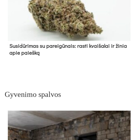
Su­si­dū­ri­mas su pa­rei­gū­nais: ras­ti kvai­ša­lai ir ži­nia
apie paieš­ką
Gyvenimo spalvos