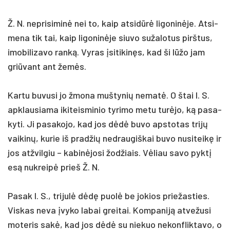
Ž. N. ne­pri­si­minė nei to, kaip at­si­dūrė li­go­ninė­je. At­si­
me­na tik tai, kaip li­go­ninė­je siu­vo su­ža­lo­tus pirš­tus,
imo­bi­li­za­vo ranką. Vy­ras įsi­ti­kinęs, kad ši lūžo jam
griū­vant ant žemės.
Kar­tu bu­vu­si jo žmo­na muš­ty­nių ne­matė. O štai I. S.
ap­klau­sia­ma iki­teis­mi­nio ty­ri­mo me­tu turė­jo, ką pa­sa­
ky­ti. Ji pa­sa­ko­jo, kad jos dėdė bu­vo ap­sto­tas trijų
vai­kinų, ku­rie iš pra­džių ne­drau­giš­kai bu­vo nu­si­teikę ir
jos at­žvil­giu – ka­binė­jo­si žod­žiais. Vėliau sa­vo pyktį
esą nu­kreipė prie­š Ž. N.
Pa­sak I. S., tri­julė dėdę puolė be jo­kios prie­žas­ties.
Vis­kas ne­va įvy­ko la­bai grei­tai. Kom­pa­niją at­ve­žu­si
mo­te­ris sakė, kad jos dėdė su nie­kuo ne­konf­lik­ta­vo, o