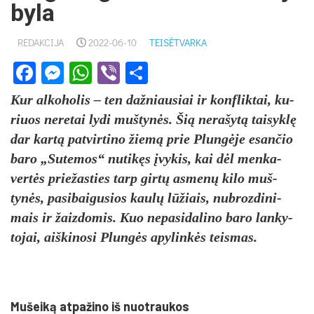
byla
REDAKCIJA
2022-06-10
TEISĖTVARKA
Facebook
Messenger
WhatsApp
Viber
Share
Kur al­ko­ho­lis – ten daž­niau­siai ir konf­lik­tai, ku­
riuos ne­re­tai ly­di muš­tynės. Šią ne­ra­šytą tai­syklę
dar kartą pa­tvir­ti­no žiemą prie Plungė­je esan­čio
ba­ro „Su­te­mos“ nu­tikęs įvy­kis, kai dėl men­ka­
vertės prie­žas­ties tarp girtų as­menų ki­lo muš­
tynės, pa­si­bai­gu­sios kaulų lūžiais, nu­broz­di­ni­
mais ir žaiz­do­mis. Kuo ne­pa­si­da­li­no ba­ro lan­ky­
to­jai, aiš­ki­no­si Plungės apy­linkės teis­mas.
Mu­šeiką at­pa­ži­no iš nuo­trau­kos