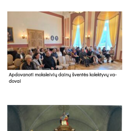
Ap­do­va­no­ti moks­lei­vių dai­nų šven­tės ko­lek­ty­vų va­
do­vai