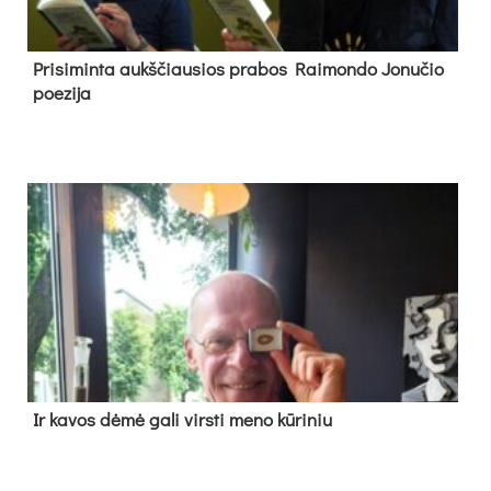
Pri­si­min­ta aukš­čiau­sios pra­bos Rai­mon­do Jo­nu­čio
poe­zi­ja
Ir ka­vos dė­mė ga­li virs­ti me­no kū­ri­niu