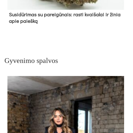
Su­si­dū­ri­mas su pa­rei­gū­nais: ras­ti kvai­ša­lai ir ži­nia
apie paieš­ką
Gyvenimo spalvos