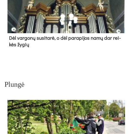
Dėl var­go­nų su­si­ta­rė, o dėl pa­ra­pi­jos na­mų dar rei­
kės žy­gių
Plungė