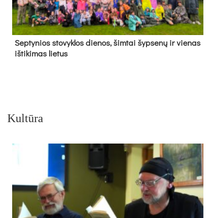
Sep­ty­nios sto­vyk­los die­nos, šim­tai šyp­se­nų ir vie­nas
iš­ti­ki­mas lie­tus
Kultūra