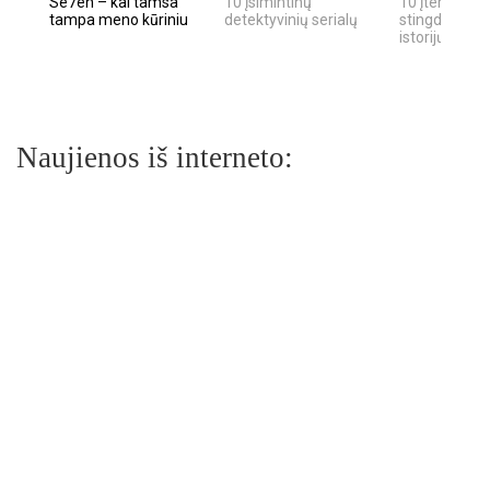
Se7en – kai tamsa
10 įsimintinų
10 įtemptų, k
tampa meno kūriniu
detektyvinių serialų
stingdančių k
istorijų
Naujienos iš interneto: