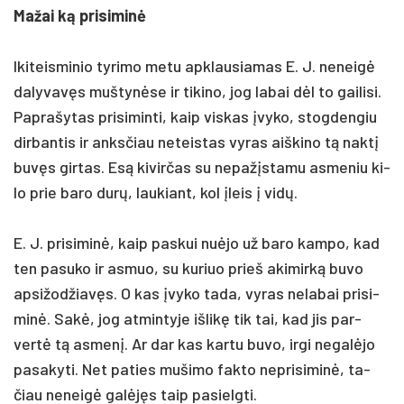
Ma­žai ką pri­si­minė
Iki­teis­mi­nio ty­ri­mo me­tu ap­klau­sia­mas E. J. ne­neigė
da­ly­vavęs muš­tynė­se ir ti­ki­no, jog la­bai dėl to gai­li­si.
Pap­ra­šy­tas pri­si­min­ti, kaip vis­kas įvy­ko, stog­den­giu
dir­ban­tis ir anks­čiau ne­teis­tas vy­ras aiš­ki­no tą naktį
buvęs gir­tas. Esą ki­vir­čas su ne­pažįs­ta­mu as­me­niu ki­
lo prie ba­ro durų, lau­kiant, kol įleis į vidų.
E. J. pri­si­minė, kaip pa­skui nu­ėjo už ba­ro kam­po, kad
ten pa­su­ko ir as­muo, su ku­riuo prie­š aki­mirką bu­vo
ap­si­žod­žiavęs. O kas įvy­ko ta­da, vy­ras ne­la­bai pri­si­
minė. Sakė, jog at­min­ty­je iš­likę tik tai, kad jis par­
vertė tą as­menį. Ar dar kas kar­tu bu­vo, ir­gi ne­galė­jo
pa­sa­ky­ti. Net pa­ties mu­ši­mo fak­to ne­pri­si­minė, ta­
čiau ne­neigė galėjęs taip pa­sielg­ti.