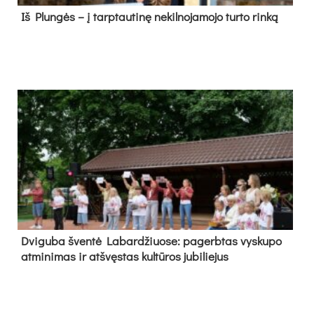
Iš Plungės – į tarptautinę nekilnojamojo turto rinką
Dvi­gu­ba šven­tė La­bar­džiuo­se: pa­gerb­tas vys­ku­po
at­mi­ni­mas ir at­švęs­tas kul­tū­ros ju­bi­lie­jus