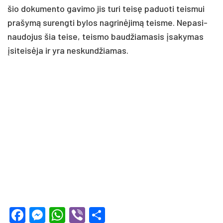
šio do­ku­men­to ga­vi­mo jis tu­ri teisę pa­duo­ti teis­mui
pra­šymą su­reng­ti by­los nag­rinė­jimą teis­me. Ne­pa­si­
nau­do­jus šia tei­se, teis­mo baud­žia­ma­sis įsa­ky­mas
įsi­teisė­ja ir yra ne­skund­žia­mas.
Facebook
Messenger
WhatsApp
Viber
Share