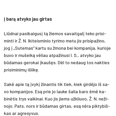
Į barą at­vy­ko jau gir­tas
Liūd­nai pa­si­bai­gusį tą žie­mos sa­vait­galį te­ko pri­si­
min­ti ir Ž. N. Iki­teis­mi­nio ty­ri­mo me­tu jis pri­si­pa­ži­no,
jog į „Su­te­mas“ kar­tu su žmo­na bei kom­pa­ni­ja, ku­rio­je
bu­vo ir mu­šeiką vėliau at­pa­ži­nu­si I. S., at­vy­ko jau
būda­mas ge­ro­kai įkaušęs. Dėl to ne­daug tos nak­ties
pri­si­mi­nimų iš­likę.
Sakė apie tą įvykį ži­nan­tis tik tiek, kiek girdė­jo iš sa­
vo kom­pa­ni­jos. Esą prie jo lau­ke ša­lia ba­ro ėmė ka­
binė­tis trys vai­ki­nai. Kuo jis jiems užk­liu­vo, Ž. N. ne­ži­
no­jo. Pats, nors ir būda­mas gir­tas, esą nėra pik­ty­biš­
kas ar ag­re­sy­vus.