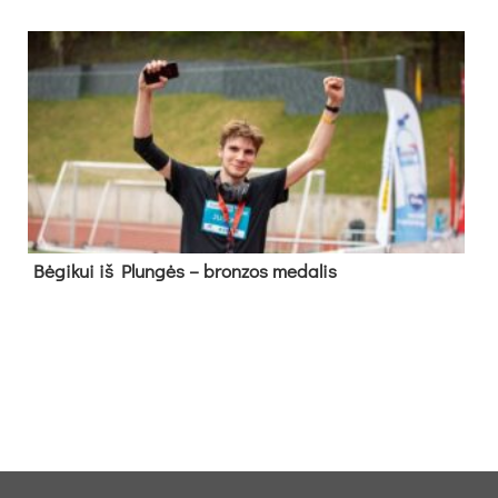
Bė­gi­kui iš Plun­gės – bron­zos me­da­lis