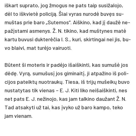
iš­kart su­pra­to, jog žmo­gus ne pa­ts taip su­si­ža­lo­jo,
dėl to išk­vietė po­li­ciją. Šiai vy­ras nu­rodė buvęs su­
muš­tas prie ba­ro „Su­te­mos“. Aiš­ki­no, kad jį daužė ne­
pažįs­ta­mi as­me­nys. Ž. N. ti­ki­no, kad muš­ty­nes matė
kar­tu bu­vu­si duk­terė­čia I. S., ku­ri, skir­tin­gai nei jis, bu­
vo blai­vi, mat turė­jo vai­ruo­ti.
Būtent ši mo­te­ris ir pa­dėjo išaiš­kin­ti, kas su­mušė jos
dėdę. Vyrą, su­mu­šusį jos gi­mi­naitį, ji at­pa­ži­no iš po­li­
ci­jos pa­teiktų nuo­traukų. Tie­sa, iš trijų mu­šeikų bu­vo
nu­sta­ty­tas tik vie­nas – E. J. Ki­ti li­ko nei­šaiš­kin­ti, nes
net pa­ts E. J. ne­ži­no­jo, kas jam tal­ki­no dau­žant Ž. N.
Tad at­sa­ky­ti už tai, kas įvy­ko už ba­ro kam­po, te­ko
jam vie­nam.