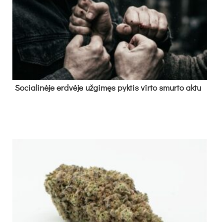
So­cia­li­nė­je erd­vė­je už­gi­męs pyk­tis vir­to smur­to ak­tu