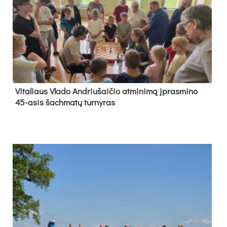
Vi­ta­liaus Vla­do And­riu­šai­čio at­mi­ni­mą įpras­mi­no
45-asis šach­ma­tų tur­ny­ras