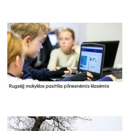
Rug­sė­jį mo­kyk­los pa­si­tiks pil­nes­nė­mis kla­sė­mis