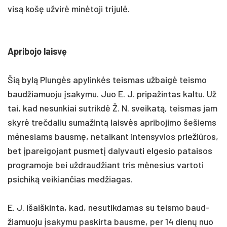
visą košę už­virė minė­to­ji tri­julė.
Ap­ri­bo­jo laisvę
Šią bylą Plungės apy­linkės teis­mas už­baigė teis­mo
baud­žia­muo­ju įsa­ky­mu. Juo E. J. pri­pa­žin­tas kal­tu. Už
tai, kad ne­sun­kiai su­trikdė Ž. N. svei­katą, teis­mas jam
skyrė treč­da­liu su­ma­žintą laisvės ap­ri­bo­ji­mo še­šiems
mėne­siams bausmę, ne­tai­kant in­ten­sy­vios prie­žiū­ros,
bet įpa­rei­go­jant pus­metį da­ly­vau­ti el­ge­sio pa­tai­sos
pro­gra­mo­je bei užd­raud­žiant tris mėne­sius var­to­ti
psi­chiką vei­kian­čias med­žia­gas.
E. J. išaiš­kin­ta, kad, ne­su­tik­da­mas su teis­mo baud­
žia­muo­ju įsa­ky­mu pa­skir­ta baus­me, per 14 dienų nuo