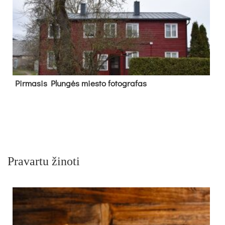
Pir­ma­sis Plun­gės mies­to fo­tog­ra­fas
Pravartu žinoti