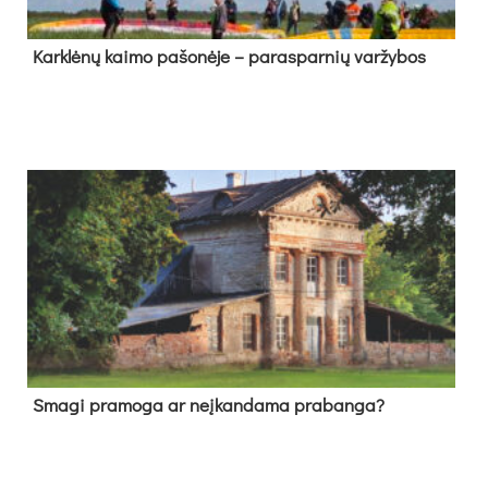
Kark­lė­nų kai­mo pa­šo­nė­je – pa­ras­par­nių var­žy­bos
Sma­gi pra­mo­ga ar neį­kan­da­ma pra­ban­ga?