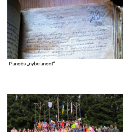
Plun­gės „ny­be­lun­gai“