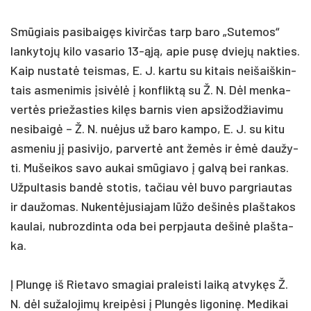
Smūgiais pa­si­baigęs ki­vir­čas tarp ba­ro „Su­te­mos“
lan­ky­tojų ki­lo va­sa­rio 13-ąją, apie pusę dviejų nak­ties.
Kaip nu­statė teis­mas, E. J. kar­tu su ki­tais nei­šaiš­kin­
tais as­me­ni­mis įsivėlė į konf­liktą su Ž. N. Dėl men­ka­
vertės prie­žas­ties kilęs bar­nis vien ap­si­žod­žia­vi­mu
ne­si­baigė – Ž. N. nu­ėjus už ba­ro kam­po, E. J. su ki­tu
as­me­niu jį pa­si­vi­jo, par­vertė ant žemės ir ėmė dau­žy­
ti. Mu­šei­kos sa­vo au­kai smūgia­vo į galvą bei ran­kas.
Už­pul­ta­sis bandė sto­tis, ta­čiau vėl bu­vo par­griau­tas
ir dau­žo­mas. Nu­kentė­ju­sia­jam lūžo de­šinės plaš­ta­kos
kau­lai, nu­broz­din­ta oda bei per­pjau­ta de­šinė plaš­ta­
ka.
Į Plungę iš Rie­ta­vo sma­giai pra­leis­ti laiką at­vykęs Ž.
N. dėl su­ža­lo­jimų kreipė­si į Plungės li­go­ninę. Me­di­kai