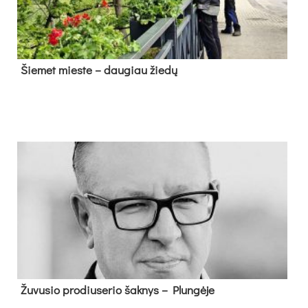
Šie­met mies­te – dau­giau žie­dų
Žu­vu­sio pro­diu­se­rio šak­nys – Plun­gė­je