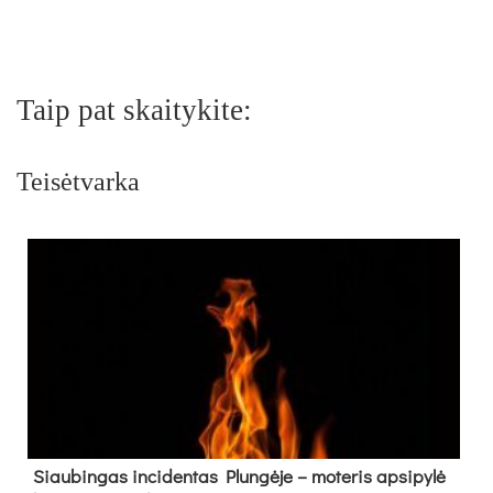
Taip pat skaitykite:
Teisėtvarka
Siau­bin­gas in­ci­den­tas Plun­gė­je – mo­te­ris ap­si­py­lė