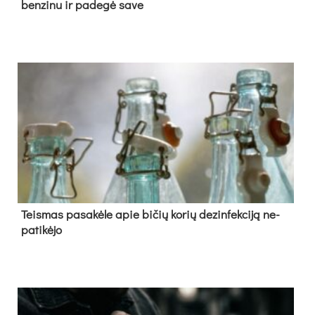
ben­zi­nu ir pa­de­gė sa­ve
Teis­mas pa­sa­kė­le apie bi­čių ko­rių de­zin­fek­ci­ją ne­
pa­ti­kė­jo