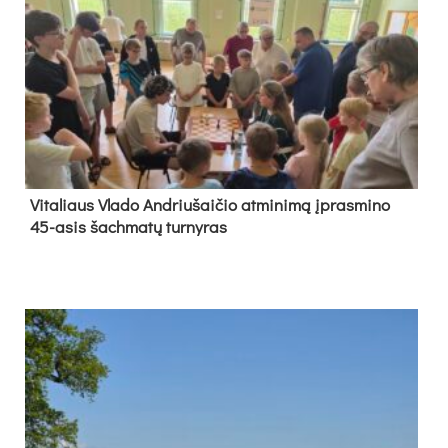
Vi­ta­liaus Vla­do And­riu­šai­čio at­mi­ni­mą įpras­mi­no
45-asis šach­ma­tų tur­ny­ras