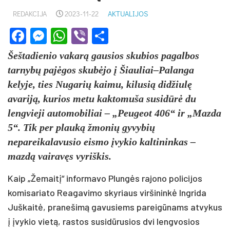
REDAKCIJA
2023-11-22
AKTUALIJOS
Facebook
Messenger
WhatsApp
Viber
Share
Šeštadienio vakarą gausios skubios pagalbos
tarnybų pajėgos skubėjo į Šiauliai–Palanga
kelyje, ties Nugarių kaimu, kilusią didžiulę
avariją, kurios metu kaktomuša susidūrė du
lengvieji automobiliai – „Peugeot 406“ ir „Mazda
5“. Tik per plauką žmonių gyvybių
nepareikalavusio eismo įvykio kaltininkas –
mazdą vairavęs vyriškis.
Kaip „Žemaitį“ informavo Plungės rajono policijos
komisariato Reagavimo skyriaus viršininkė Ingrida
Juškaitė, pranešimą gavusiems pareigūnams atvykus
į įvykio vietą, rastos susidūrusios dvi lengvosios