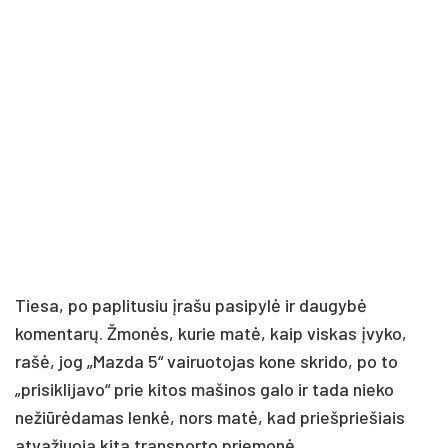
Tiesa, po paplitusiu įrašu pasipylė ir daugybė
komentarų. Žmonės, kurie matė, kaip viskas įvyko,
rašė, jog „Mazda 5“ vairuotojas kone skrido, po to
„prisiklijavo“ prie kitos mašinos galo ir tada nieko
nežiūrėdamas lenkė, nors matė, kad priešpriešiais
atvažiuoja kita transporto priemonė.