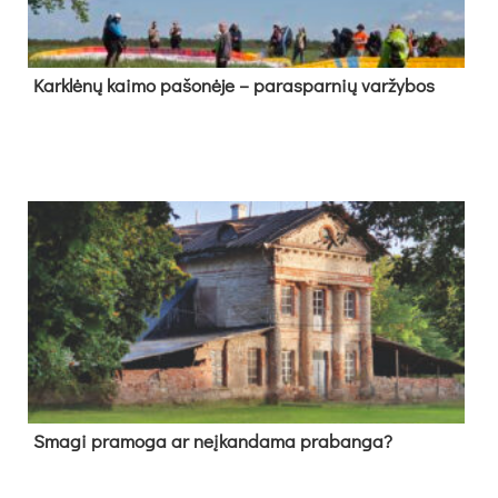
Kark­lė­nų kai­mo pa­šo­nė­je – pa­ras­par­nių var­žy­bos
Sma­gi pra­mo­ga ar neį­kan­da­ma pra­ban­ga?