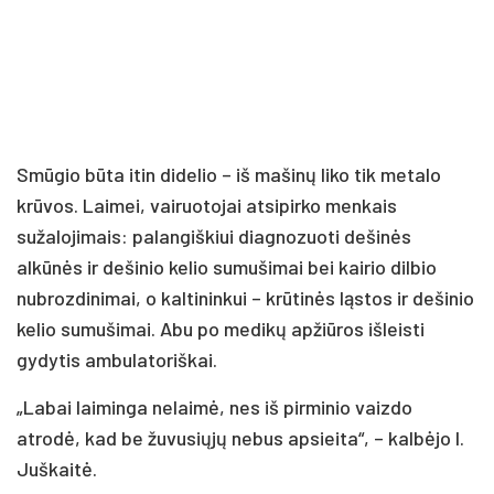
Smūgio būta itin didelio – iš mašinų liko tik metalo
krūvos. Laimei, vairuotojai atsipirko menkais
sužalojimais: palangiškiui diagnozuoti dešinės
alkūnės ir dešinio kelio sumušimai bei kairio dilbio
nubrozdinimai, o kaltininkui – krūtinės ląstos ir dešinio
kelio sumušimai. Abu po medikų apžiūros išleisti
gydytis ambulatoriškai.
„Labai laiminga nelaimė, nes iš pirminio vaizdo
atrodė, kad be žuvusiųjų nebus apsieita“, – kalbėjo I.
Juškaitė.