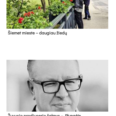
Šie­met mies­te – dau­giau žie­dų
Žu­vu­sio pro­diu­se­rio šak­nys – Plun­gė­je