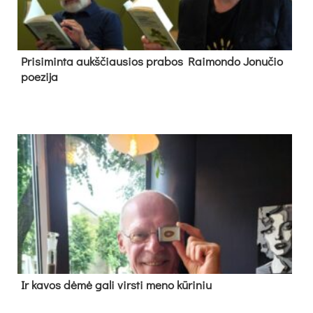
Pri­si­min­ta aukš­čiau­sios pra­bos Rai­mon­do Jo­nu­čio
poe­zi­ja
Ir ka­vos dė­mė ga­li virs­ti me­no kū­ri­niu