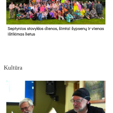
Sep­ty­nios sto­vyk­los die­nos, šim­tai šyp­se­nų ir vie­nas
iš­ti­ki­mas lie­tus
Kultūra