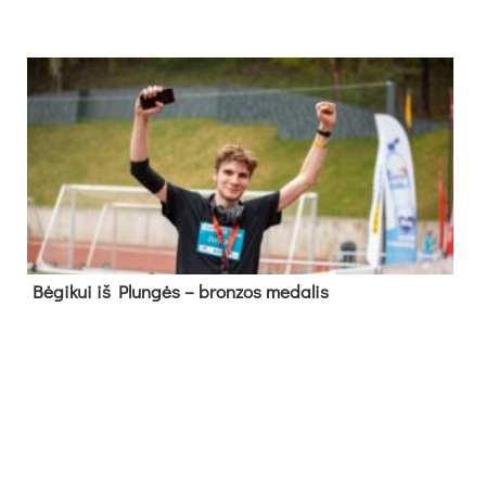
Bė­gi­kui iš Plun­gės – bron­zos me­da­lis