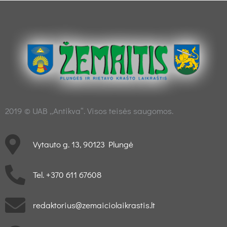
2019 © UAB „Antikva“. Visos teisės saugomos.
Vytauto g. 13, 90123 Plungė
Tel. +370 611 67608
redaktorius@zemaiciolaikrastis.lt