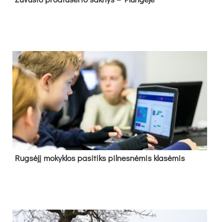
Rug­sė­jį mo­kyk­los pa­si­tiks pil­nes­nė­mis kla­sė­mis