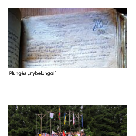
Plun­gės „ny­be­lun­gai“