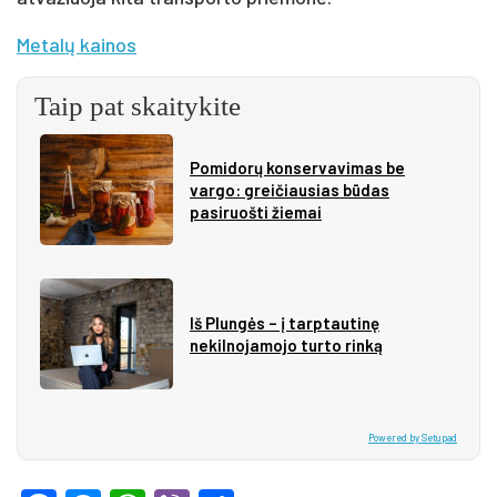
Metalų kainos
Taip pat skaitykite
Pomidorų konservavimas be
vargo: greičiausias būdas
pasiruošti žiemai
Iš Plungės – į tarptautinę
nekilnojamojo turto rinką
Powered by Setupad