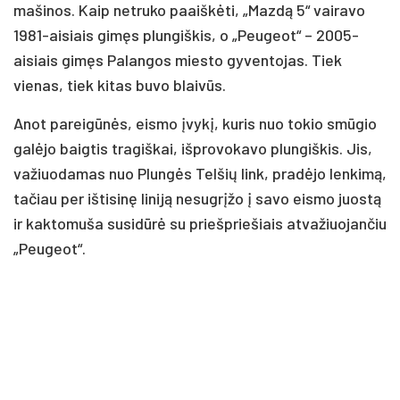
mašinos. Kaip netruko paaiškėti, „Mazdą 5“ vairavo
1981-aisiais gimęs plungiškis, o „Peugeot“ – 2005-
aisiais gimęs Palangos miesto gyventojas. Tiek
vienas, tiek kitas buvo blaivūs.
Anot pareigūnės, eismo įvykį, kuris nuo tokio smūgio
galėjo baigtis tragiškai, išprovokavo plungiškis. Jis,
važiuodamas nuo Plungės Telšių link, pradėjo lenkimą,
tačiau per ištisinę liniją nesugrįžo į savo eismo juostą
ir kaktomuša susidūrė su priešpriešiais atvažiuojančiu
„Peugeot“.