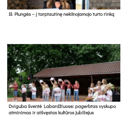
Iš Plungės – į tarptautinę nekilnojamojo turto rinką
Dvi­gu­ba šven­tė La­bar­džiuo­se: pa­gerb­tas vys­ku­po
at­mi­ni­mas ir at­švęs­tas kul­tū­ros ju­bi­lie­jus