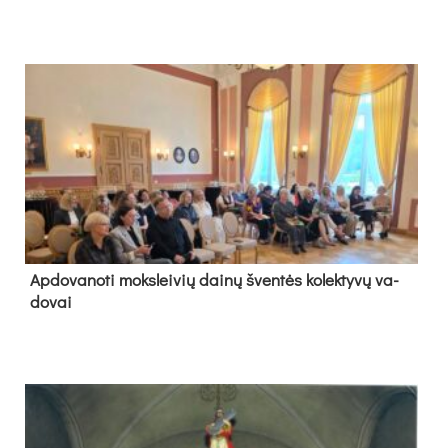
Ap­do­va­no­ti moks­lei­vių dai­nų šven­tės ko­lek­ty­vų va­
do­vai