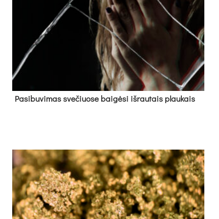
Pa­si­bu­vi­mas sve­čiuo­se bai­gė­si iš­rau­tais plau­kais