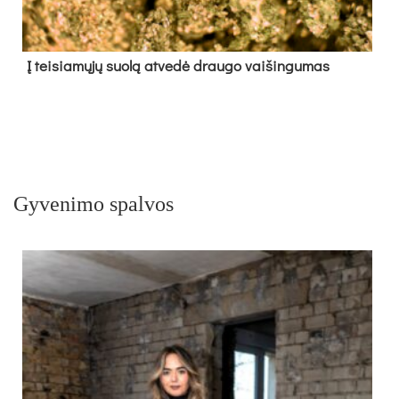
Į tei­sia­mų­jų suo­lą at­ve­dė drau­go vai­šin­gu­mas
Gyvenimo spalvos