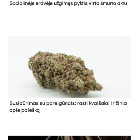
So­cia­li­nė­je erd­vė­je už­gi­męs pyk­tis vir­to smur­to ak­tu
Su­si­dū­ri­mas su pa­rei­gū­nais: ras­ti kvai­ša­lai ir ži­nia
apie paieš­ką