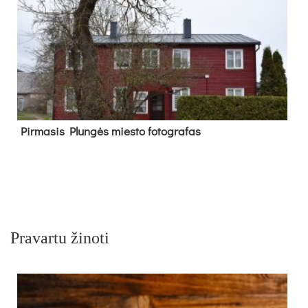
Pir­ma­sis Plun­gės mies­to fo­tog­ra­fas
Pravartu žinoti