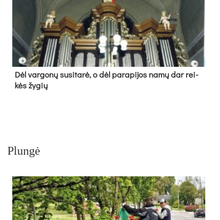
Dėl var­go­nų su­si­ta­rė, o dėl pa­ra­pi­jos na­mų dar rei­
kės žy­gių
Plungė