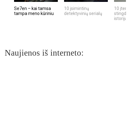
Se7en – kai tamsa
10 įsimintinų
10 įtemptų, k
tampa meno kūriniu
detektyvinių serialų
stingdančių k
istorijų
Naujienos iš interneto: