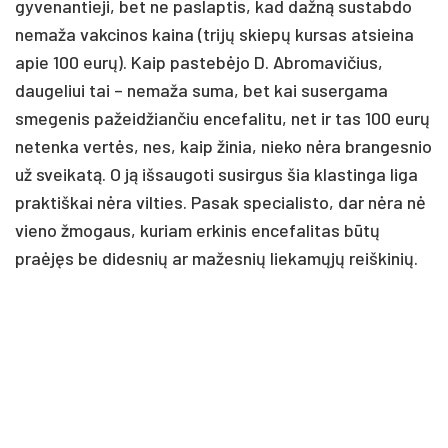
gyvenantieji, bet ne paslaptis, kad dažną sustabdo
nemaža vakcinos kaina (trijų skiepų kursas atsieina
apie 100 eurų). Kaip pastebėjo D. Abromavičius,
daugeliui tai – nemaža suma, bet kai susergama
smegenis pažeidžiančiu encefalitu, net ir tas 100 eurų
netenka vertės, nes, kaip žinia, nieko nėra brangesnio
už sveikatą. O ją išsaugoti susirgus šia klastinga liga
praktiškai nėra vilties. Pasak specialisto, dar nėra nė
vieno žmogaus, kuriam erkinis encefalitas būtų
praėjęs be didesnių ar mažesnių liekamųjų reiškinių.