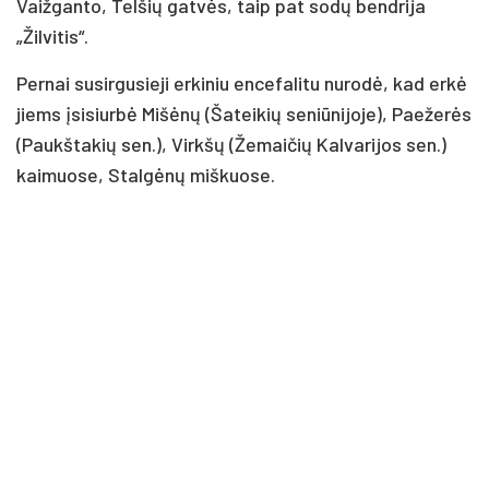
Vaižganto, Telšių gatvės, taip pat sodų bendrija
„Žilvitis“.
Pernai susirgusieji erkiniu encefalitu nurodė, kad erkė
jiems įsisiurbė Mišėnų (Šateikių seniūnijoje), Paežerės
(Paukštakių sen.), Virkšų (Žemaičių Kalvarijos sen.)
kaimuose, Stalgėnų miškuose.