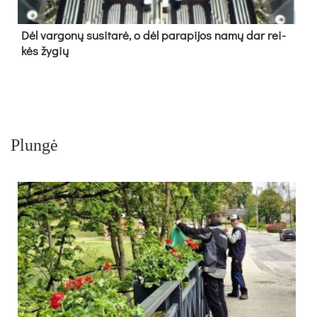
Dėl var­go­nų su­si­ta­rė, o dėl pa­ra­pi­jos na­mų dar rei­
kės žy­gių
Plungė