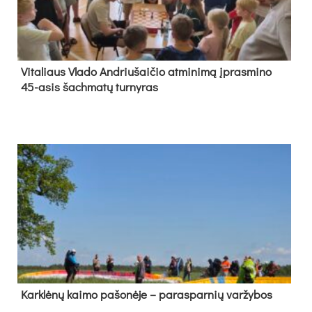
Vi­ta­liaus Vla­do And­riu­šai­čio at­mi­ni­mą įpras­mi­no
45-asis šach­ma­tų tur­ny­ras
Kark­lė­nų kai­mo pa­šo­nė­je – pa­ras­par­nių var­žy­bos