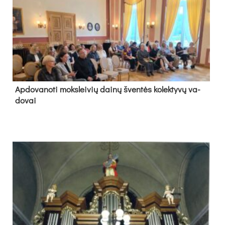
Ap­do­va­no­ti moks­lei­vių dai­nų šven­tės ko­lek­ty­vų va­
do­vai