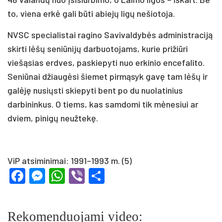
to, viena erkė gali būti abiejų ligų nešiotoja.
NVSC specialistai ragino Savivaldybės administraciją
skirti lėšų seniūnijų darbuotojams, kurie prižiūri
viešąsias erdves, paskiepyti nuo erkinio encefalito.
Seniūnai džiaugėsi šiemet pirmąsyk gavę tam lėšų ir
galėję nusiųsti skiepyti bent po du nuolatinius
darbininkus. O tiems, kas samdomi tik mėnesiui ar
dviem, pinigų neužtekę.
ViP atsiminimai: 1991–1993 m. (5)
Facebook
Messenger
WhatsApp
Viber
Share
Rekomenduojami video: