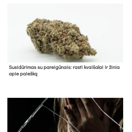
Su­si­dū­ri­mas su pa­rei­gū­nais: ras­ti kvai­ša­lai ir ži­nia
apie paieš­ką