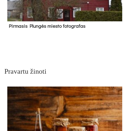
Pir­ma­sis Plun­gės mies­to fo­tog­ra­fas
Pravartu žinoti