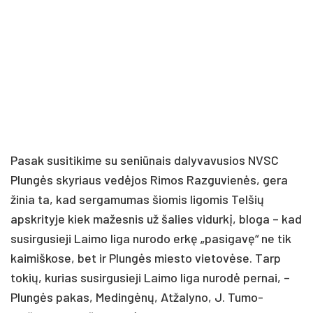
Pasak susitikime su seniūnais dalyvavusios NVSC
Plungės skyriaus vedėjos Rimos Razguvienės, gera
žinia ta, kad sergamumas šiomis ligomis Telšių
apskrityje kiek mažesnis už šalies vidurkį, bloga – kad
susirgusieji Laimo liga nurodo erkę „pasigavę“ ne tik
kaimiškose, bet ir Plungės miesto vietovėse. Tarp
tokių, kurias susirgusieji Laimo liga nurodė pernai, –
Plungės pakas, Medingėnų, Atžalyno, J. Tumo-