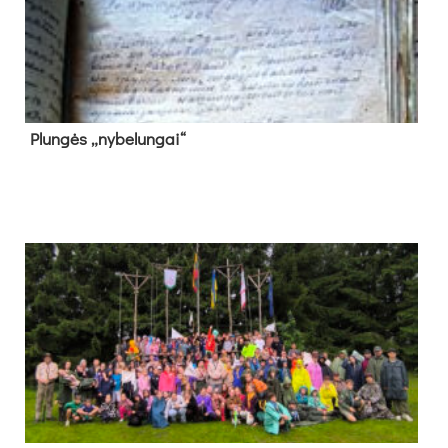
Plun­gės „ny­be­lun­gai“