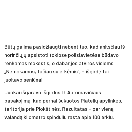
Būtų galima pasidžiaugti nebent tuo, kad anksčiau iš
norinčiųjų apsistoti tokiose poilsiavietėse būdavo
renkamas mokestis, o dabar jos atviros visiems.
„Nemokamos, tačiau su erkėmis“, – išgirdę tai
juokavo seniūnai.
Juokai išgaravo išgirdus D. Abromavičiaus
pasakojimą, kad pernai šukuotos Platelių apylinkės,
teritorija prie Plokštinės. Rezultatas – per vieną
valandą kilometro spinduliu rasta apie 100 erkių.