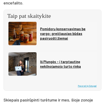
encefalito.
Taip pat skaitykite
Pomidorų konservavimas be
vargo: greičiausias būdas
pasiruošti žiemai
Iš Plungės – į tarptautinę
nekilnojamojo turto rinką
Powered by Setupad
Skiepais pasirūpinti turėtume ir mes, šioje zonoje