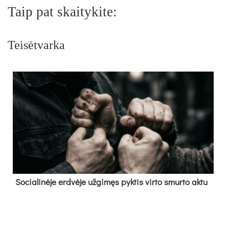
Taip pat skaitykite:
Teisėtvarka
So­cia­li­nė­je erd­vė­je už­gi­męs pyk­tis vir­to smur­to ak­tu