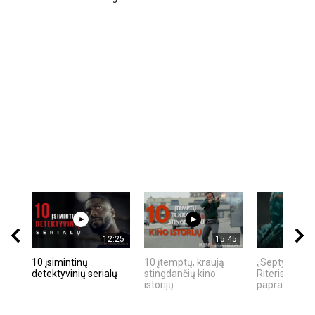
12:25
15:45
10 įsimintinų
10 įtemptų, kraują
„Septynių Ka
detektyvinių serialų
stingdančių kino
Riteris" – kai
istorijų
paprastumas