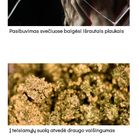
Pa­si­bu­vi­mas sve­čiuo­se bai­gė­si iš­rau­tais plau­kais
Į tei­sia­mų­jų suo­lą at­ve­dė drau­go vai­šin­gu­mas