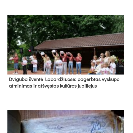
Dvi­gu­ba šven­tė La­bar­džiuo­se: pa­gerb­tas vys­ku­po
at­mi­ni­mas ir at­švęs­tas kul­tū­ros ju­bi­lie­jus