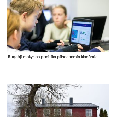
Rug­sė­jį mo­kyk­los pa­si­tiks pil­nes­nė­mis kla­sė­mis