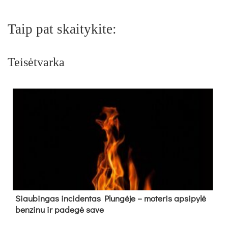
Taip pat skaitykite:
Teisėtvarka
Siau­bin­gas in­ci­den­tas Plun­gė­je – mo­te­ris ap­si­py­lė
ben­zi­nu ir pa­de­gė sa­ve