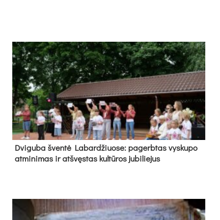
Dvi­gu­ba šven­tė La­bar­džiuo­se: pa­gerb­tas vys­ku­po
at­mi­ni­mas ir at­švęs­tas kul­tū­ros ju­bi­lie­jus