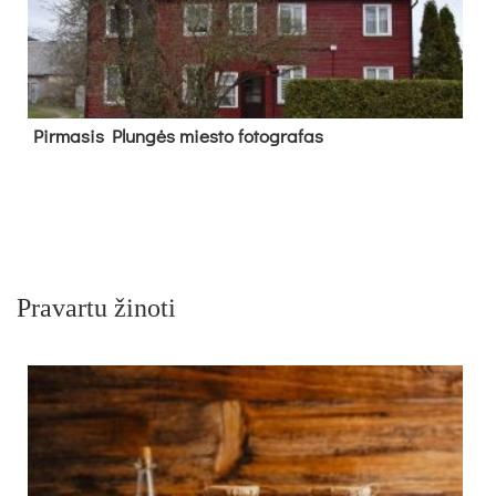
Pir­ma­sis Plun­gės mies­to fo­tog­ra­fas
Pravartu žinoti