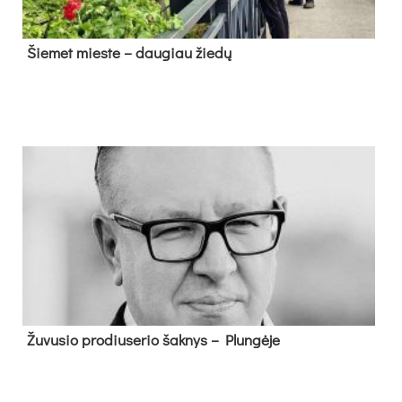
Šie­met mies­te – dau­giau žie­dų
Žu­vu­sio pro­diu­se­rio šak­nys – Plun­gė­je