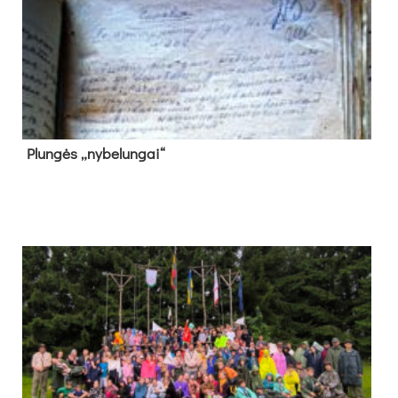
Plun­gės „ny­be­lun­gai“