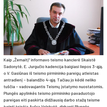
Kaip „Žemaitį“ informavo teismo kanclerė Skaistė
Sadonytė, E. Jurgučio kadencija baigiasi liepos 3-ąją,
o V. Gasiūnas iš teismo pirmininko pareigų atleistas
antradienį – balandžio 4-ąją. Tačiau jo kėdė neliko
tuščia – vadovaujantis Teismų įstatymo nuostatomis,
Plungės apylinkės teismo pirmininko pavaduotojo
pareigas eiti paskirta didžiausią darbo stažą teisme
turinti teisėja Aušra Volskytė, dirbanti Plungės