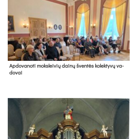
Ap­do­va­no­ti moks­lei­vių dai­nų šven­tės ko­lek­ty­vų va­
do­vai