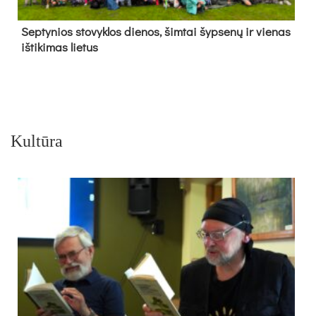
Sep­ty­nios sto­vyk­los die­nos, šim­tai šyp­se­nų ir vie­nas
iš­ti­ki­mas lie­tus
Kultūra