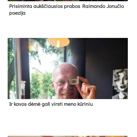
Pri­si­min­ta aukš­čiau­sios pra­bos Rai­mon­do Jo­nu­čio
poe­zi­ja
Ir ka­vos dė­mė ga­li virs­ti me­no kū­ri­niu