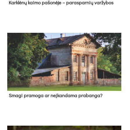
Kark­lė­nų kai­mo pa­šo­nė­je – pa­ras­par­nių var­žy­bos
Sma­gi pra­mo­ga ar neį­kan­da­ma pra­ban­ga?