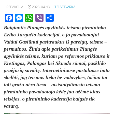
REDAKCIJA
2023-04-13
TEISĖTVARKA
Facebook
Messenger
WhatsApp
Viber
Share
Baigiantis Plungės apylinkės teismo pirmininko
Eriko Jurgučio kadencijai, o jo pavaduotojui
Vaidui Gasiūnui pasitraukus iš pareigų, teisme –
permainos. Žinia apie pasikeitimus Plungės
apylinkės teisme, kuriam po reformos priklauso ir
Kretingos, Palangos bei Skuodo rūmai, pasklido
praėjusią savaitę. Internetiniuose portaluose imta
skelbti, jog teismas lieka be vadovybės, tačiau tai
toli gražu nėra tiesa – atsistatydinusio teismo
pirmininko pavaduotojo kėdę jau užėmė kitas
teisėjas, o pirmininko kadencija baigsis tik
vasarą.