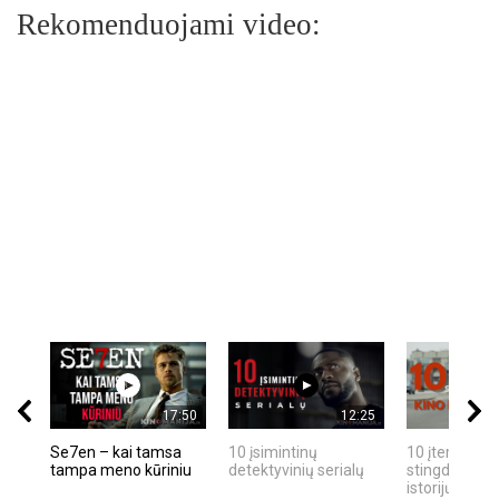
Rekomenduojami video:
17:50
12:25
Se7en – kai tamsa
10 įsimintinų
10 įtemptų, k
tampa meno kūriniu
detektyvinių serialų
stingdančių k
istorijų