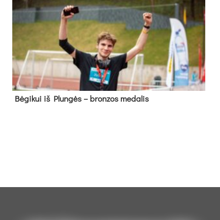
Bė­gi­kui iš Plun­gės – bron­zos me­da­lis