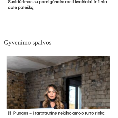
Su­si­dū­ri­mas su pa­rei­gū­nais: ras­ti kvai­ša­lai ir ži­nia
apie paieš­ką
Gyvenimo spalvos
Iš Plungės – į tarptautinę nekilnojamojo turto rinką