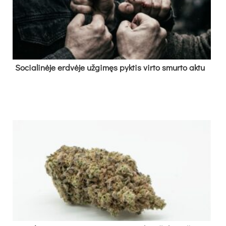
So­cia­li­nė­je erd­vė­je už­gi­męs pyk­tis vir­to smur­to ak­tu