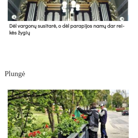
Dėl var­go­nų su­si­ta­rė, o dėl pa­ra­pi­jos na­mų dar rei­
kės žy­gių
Plungė