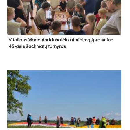
Vi­ta­liaus Vla­do And­riu­šai­čio at­mi­ni­mą įpras­mi­no
45-asis šach­ma­tų tur­ny­ras