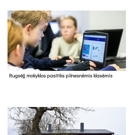
Rug­sė­jį mo­kyk­los pa­si­tiks pil­nes­nė­mis kla­sė­mis