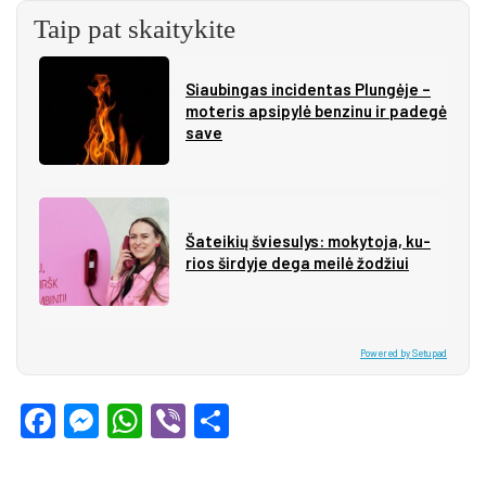
Taip pat skaitykite
Siau­bin­gas in­ci­den­tas Plun­gė­je –
mo­te­ris ap­si­py­lė ben­zi­nu ir pa­de­gė
sa­ve
Ša­tei­kių švie­su­lys: mo­ky­to­ja, ku­
rios šir­dy­je de­ga mei­lė žo­džiui
Powered by Setupad
Facebook
Messenger
WhatsApp
Viber
Share