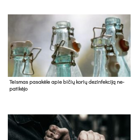
Teis­mas pa­sa­kė­le apie bi­čių ko­rių de­zin­fek­ci­ją ne­
pa­ti­kė­jo