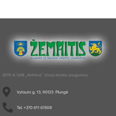
2019 © UAB „Antikva“. Visos teisės saugomos.
Vytauto g. 13, 90123 Plungė
Tel. +370 611 67608