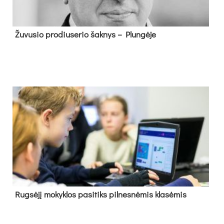
Žu­vu­sio pro­diu­se­rio šak­nys – Plun­gė­je
Rug­sė­jį mo­kyk­los pa­si­tiks pil­nes­nė­mis kla­sė­mis