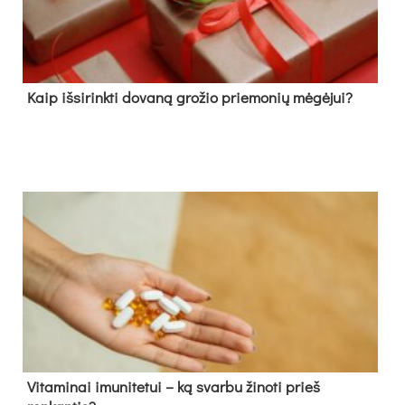
Kaip išsirinkti dovaną grožio priemonių mėgėjui?
Vitaminai imunitetui – ką svarbu žinoti prieš