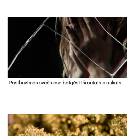
Pa­si­bu­vi­mas sve­čiuo­se bai­gė­si iš­rau­tais plau­kais