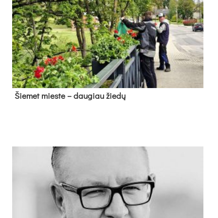
Šie­met mies­te – dau­giau žie­dų