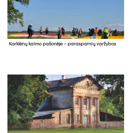
Kark­lė­nų kai­mo pa­šo­nė­je – pa­ras­par­nių var­žy­bos