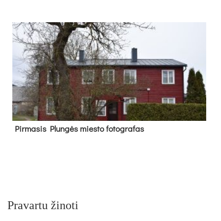
Pir­ma­sis Plun­gės mies­to fo­tog­ra­fas
Pravartu žinoti