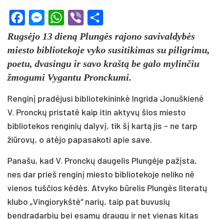
Facebook
Messenger
WhatsApp
Viber
Share
Rugsėjo 13 dieną Plungės rajono savivaldybės
miesto bibliotekoje vyko susitikimas su piligrimu,
poetu, dvasingu ir savo kraštą be galo mylinčiu
žmogumi Vygantu Pronckumi.
Renginį pradėjusi bibliotekininkė Ingrida Jonuškienė
V. Pronckų pristatė kaip itin aktyvų šios miesto
bibliotekos renginių dalyvį, tik šį kartą jis – ne tarp
žiūrovų, o atėjo papasakoti apie save.
Panašu, kad V. Pronckų daugelis Plungėje pažįsta,
nes dar prieš renginį miesto bibliotekoje neliko nė
vienos tuščios kėdės. Atvyko būrelis Plungės literatų
klubo „Vingiorykštė“ narių, taip pat buvusių
bendradarbių bei esamų draugų ir net vienas kitas