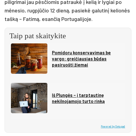
piligrimai jau pėsčiomis patraukė į kelią ir lygiai po
mėnesio, rugpjūčio 12 dieną, pasiekė galutinį kelionės
tašką – Fatimą, esančią Portugalijoje.
Taip pat skaitykite
Pomidorų konservavimas be
vargo: greičiausias būdas
pasiruošti žiemai
Iš Plungės – į tarptautinę
nekilnojamojo turto rinką
Powered by Setupad