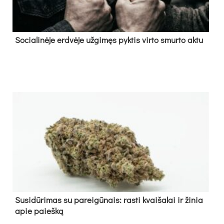
So­cia­li­nė­je erd­vė­je už­gi­męs pyk­tis vir­to smur­to ak­tu
Su­si­dū­ri­mas su pa­rei­gū­nais: ras­ti kvai­ša­lai ir ži­nia
apie paieš­ką