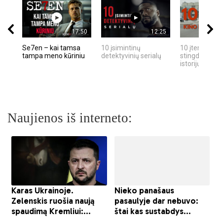
17:50
12:25
Se7en – kai tamsa
10 įsimintinų
10 įtemptų, k
tampa meno kūriniu
detektyvinių serialų
stingdančių k
istorijų
Naujienos iš interneto: