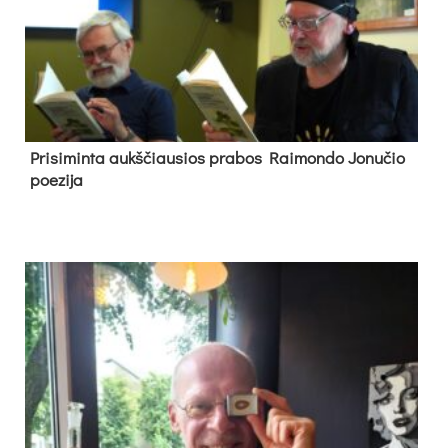
Pri­si­min­ta aukš­čiau­sios pra­bos Rai­mon­do Jo­nu­čio
poe­zi­ja