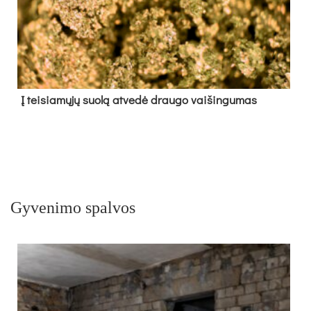
Į tei­sia­mų­jų suo­lą at­ve­dė drau­go vai­šin­gu­mas
Gyvenimo spalvos