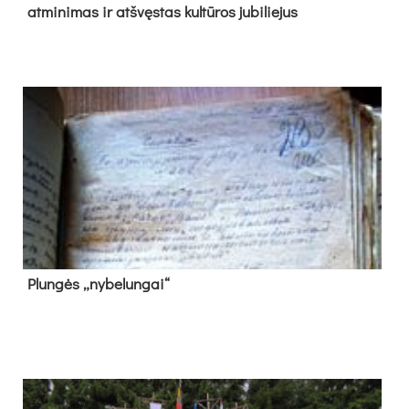
at­mi­ni­mas ir at­švęs­tas kul­tū­ros ju­bi­lie­jus
Plun­gės „ny­be­lun­gai“