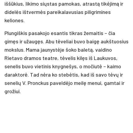
iššūkius, likimo siųstas pamokas, atrastą tikėjimą ir
didelės ištvermės pareikalavusias piligrimines
keliones.
Plungiškis pasakojo esantis tikras žemaitis – čia
gimęs ir užaugęs. Abu tėveliai buvo baigę aukštuosius
mokslus. Mama jaunystėje šoko baletą, vaidino
Rietavo dramos teatre, tėvelis kilęs iš Laukuvos,
senelis buvo vietinis knygnešys, o močiutė – kaimo
daraktorė. Tad nėra ko stebėtis, kad iš savo tėvų ir
senelių V. Pronckus paveldėjo meilę menui, gamtai ir
grožiui.