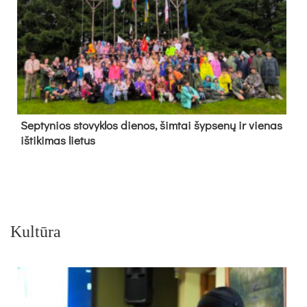
Sep­ty­nios sto­vyk­los die­nos, šim­tai šyp­se­nų ir vie­nas
iš­ti­ki­mas lie­tus
Kultūra