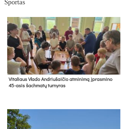
Sportas
Vi­ta­liaus Vla­do And­riu­šai­čio at­mi­ni­mą įpras­mi­no
45-asis šach­ma­tų tur­ny­ras