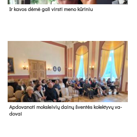
Ir ka­vos dė­mė ga­li virs­ti me­no kū­ri­niu
Ap­do­va­no­ti moks­lei­vių dai­nų šven­tės ko­lek­ty­vų va­
do­vai