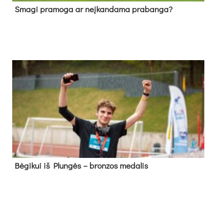
Sma­gi pra­mo­ga ar neį­kan­da­ma pra­ban­ga?
Bė­gi­kui iš Plun­gės – bron­zos me­da­lis