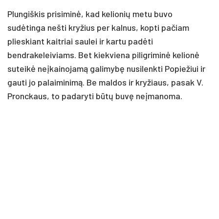
Plungiškis prisiminė, kad kelionių metu buvo
sudėtinga nešti kryžius per kalnus, kopti pačiam
plieskiant kaitriai saulei ir kartu padėti
bendrakeleiviams. Bet kiekviena piligriminė kelionė
suteikė neįkainojamą galimybę nusilenkti Popiežiui ir
gauti jo palaiminimą. Be maldos ir kryžiaus, pasak V.
Pronckaus, to padaryti būtų buvę neįmanoma.