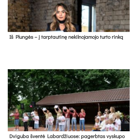
Iš Plungės – į tarptautinę nekilnojamojo turto rinką
Dvi­gu­ba šven­tė La­bar­džiuo­se: pa­gerb­tas vys­ku­po