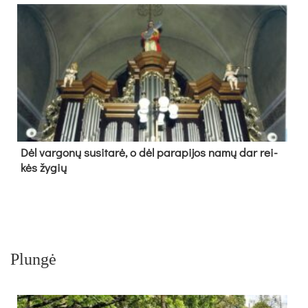
Dėl var­go­nų su­si­ta­rė, o dėl pa­ra­pi­jos na­mų dar rei­
kės žy­gių
Plungė