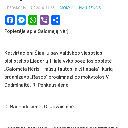
REDAKCIJA
2014-11-28
MOKYKLŲ NAUJIENOS
Facebook
Messenger
WhatsApp
Viber
Share
Popietėje apie Salomėją Nėrį
Ketvirtadienį Šiaulių savivaldybės viešosios
bibliotekos Lieporių filiale vyko poezijos popietė
„Salomėja Nėris – mūsų tautos lakštingala“, kurią
organizavo „Rasos“ progimnazijos mokytojos V.
Gedminaitė, R. Penkauskienė,
D. Masandukienė, G. Jovaišienė.
Renginyje dalyvavo „Rasos“ ir Gegužių progimnazijų