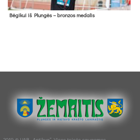
Bė­gi­kui iš Plun­gės – bron­zos me­da­lis
2019 © UAB „Antikva“. Visos teisės saugomos.