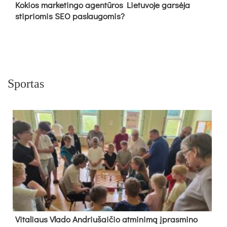
Kokios marketingo agentūros Lietuvoje garsėja
stipriomis SEO paslaugomis?
Sportas
Vi­ta­liaus Vla­do And­riu­šai­čio at­mi­ni­mą įpras­mi­no