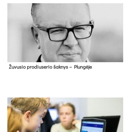
Žu­vu­sio pro­diu­se­rio šak­nys – Plun­gė­je