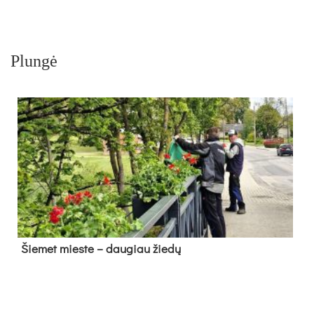
Plungė
Šie­met mies­te – dau­giau žie­dų