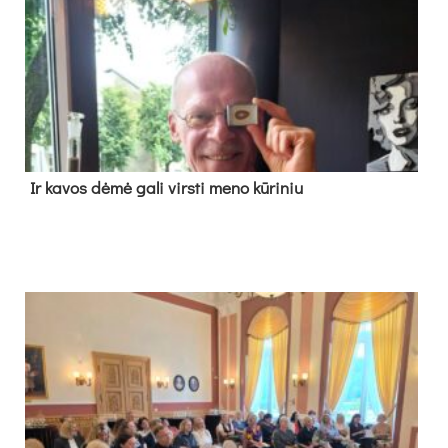
Ir ka­vos dė­mė ga­li virs­ti me­no kū­ri­niu