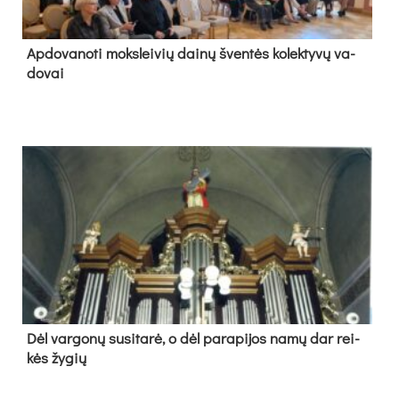
Ap­do­va­no­ti moks­lei­vių dai­nų šven­tės ko­lek­ty­vų va­
do­vai
Dėl var­go­nų su­si­ta­rė, o dėl pa­ra­pi­jos na­mų dar rei­
kės žy­gių