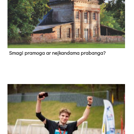
Sma­gi pra­mo­ga ar neį­kan­da­ma pra­ban­ga?