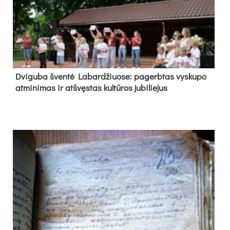
Dvi­gu­ba šven­tė La­bar­džiuo­se: pa­gerb­tas vys­ku­po
at­mi­ni­mas ir at­švęs­tas kul­tū­ros ju­bi­lie­jus