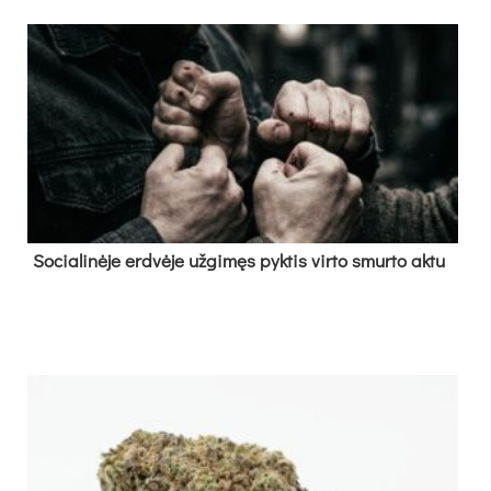
So­cia­li­nė­je erd­vė­je už­gi­męs pyk­tis vir­to smur­to ak­tu