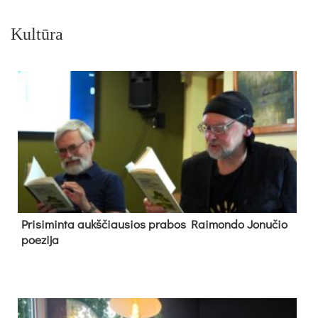
Kultūra
Pri­si­min­ta aukš­čiau­sios pra­bos Rai­mon­do Jo­nu­čio
poe­zi­ja