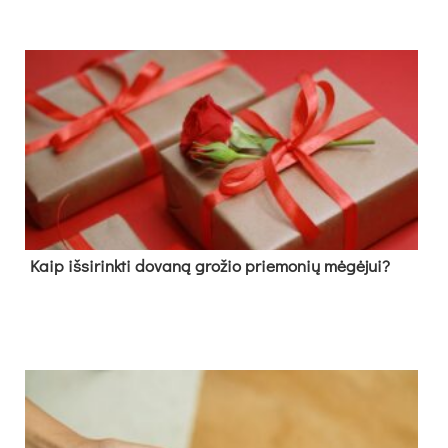
Kaip išsirinkti dovaną grožio priemonių mėgėjui?