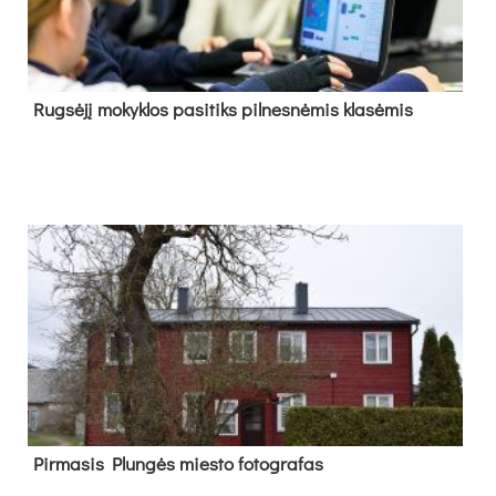
Rug­sė­jį mo­kyk­los pa­si­tiks pil­nes­nė­mis kla­sė­mis
Pir­ma­sis Plun­gės mies­to fo­tog­ra­fas