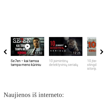
17:50
12:25
Se7en – kai tamsa
10 įsimintinų
10 įtemptų, k
tampa meno kūriniu
detektyvinių serialų
stingdančių k
istorijų
Naujienos iš interneto: