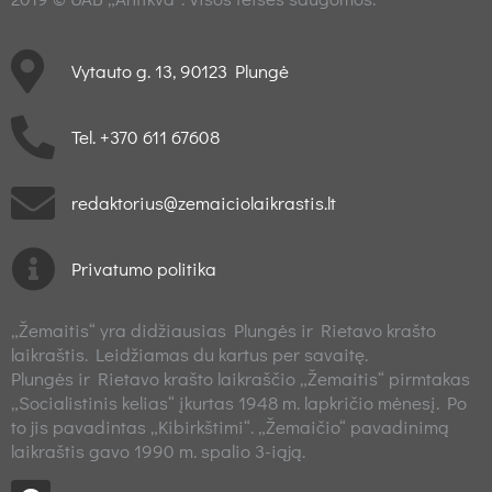
Vytauto g. 13, 90123 Plungė
Tel. +370 611 67608
redaktorius@zemaiciolaikrastis.lt
Privatumo politika
„Žemaitis“ yra didžiausias Plungės ir Rietavo krašto
laikraštis. Leidžiamas du kartus per savaitę.
Plungės ir Rietavo krašto laikraščio „Žemaitis“ pirmtakas
„Socialistinis kelias“ įkurtas 1948 m. lapkričio mėnesį. Po
to jis pavadintas „Kibirkštimi“. „Žemaičio“ pavadinimą
laikraštis gavo 1990 m. spalio 3-iąją.