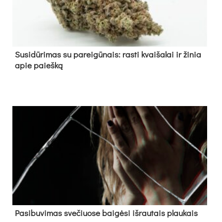
Su­si­dū­ri­mas su pa­rei­gū­nais: ras­ti kvai­ša­lai ir ži­nia
apie paieš­ką
Pa­si­bu­vi­mas sve­čiuo­se bai­gė­si iš­rau­tais plau­kais