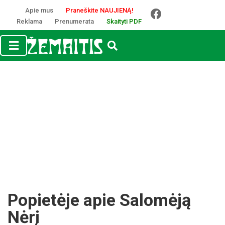
Apie mus
Praneškite NAUJIENĄ!
Reklama
Prenumerata
Skaityti PDF
Popietėje apie Salomėją
Nėrį