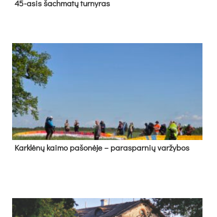
45-asis šach­ma­tų tur­ny­ras
Kark­lė­nų kai­mo pa­šo­nė­je – pa­ras­par­nių var­žy­bos