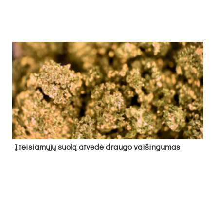
Į tei­sia­mų­jų suo­lą at­ve­dė drau­go vai­šin­gu­mas