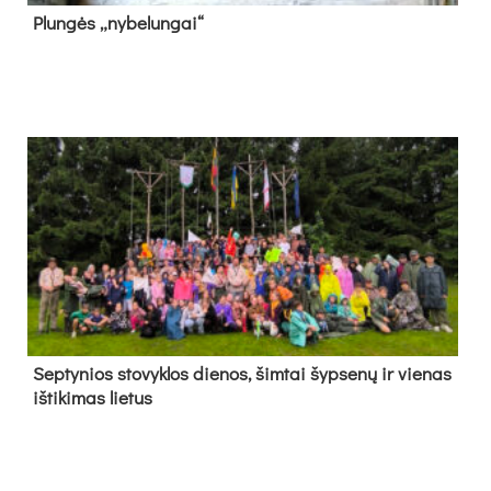
Plun­gės „ny­be­lun­gai“
Sep­ty­nios sto­vyk­los die­nos, šim­tai šyp­se­nų ir vie­nas
iš­ti­ki­mas lie­tus