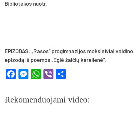
Bibliotekos nuotr.
EPIZODAS: „Rasos“ progimnazijos moksleiviai vaidino
epizodą iš poemos „Eglė žalčių karalienė“.
Facebook
Messenger
WhatsApp
Viber
Share
Rekomenduojami video: