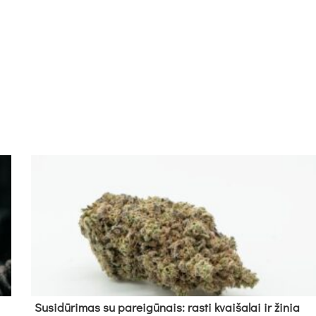
Su­si­dū­ri­mas su pa­rei­gū­nais: ras­ti kvai­ša­lai ir ži­nia