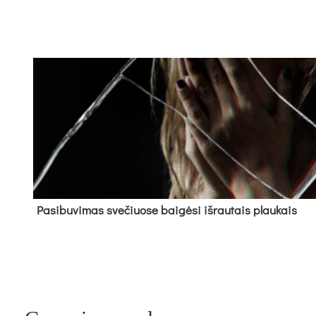
Pa­si­bu­vi­mas sve­čiuo­se bai­gė­si iš­rau­tais plau­kais