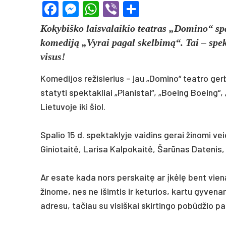
Facebook
Messenger
WhatsApp
Viber
Share
Kokybiško laisvalaikio teatras „Domino“ spa
komediją „Vyrai pagal skelbimą“. Tai – spek
visus!
Komedijos režisierius – jau „Domino“ teatro gerb
statyti spektakliai „Pianistai“, „Boeing Boeing“, 
Lietuvoje iki šiol.
Spalio 15 d. spektaklyje vaidins gerai žinomi v
Giniotaitė, Larisa Kalpokaitė, Šarūnas Datenis,
Ar esate kada nors perskaitę ar įkėlę bent vien
žinome, nes ne išimtis ir keturios, kartu gyvena
adresu, tačiau su visiškai skirtingo pobūdžio pa