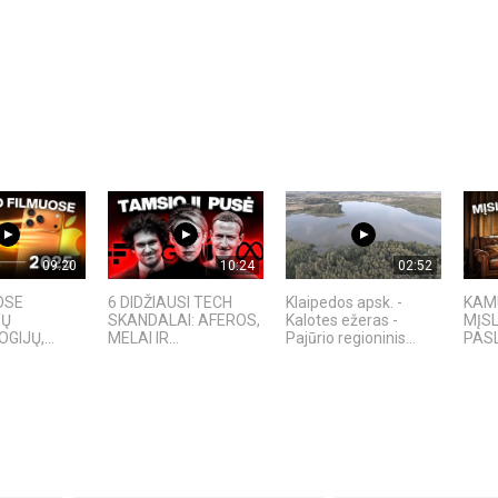
09:20
10:24
02:52
OSE
6 DIDŽIAUSI TECH
Klaipedos apsk. -
KAMU
TŲ
SKANDALAI: AFEROS,
Kalotes ežeras -
MĮS
IJŲ,...
MELAI IR...
Pajūrio regioninis...
PAS