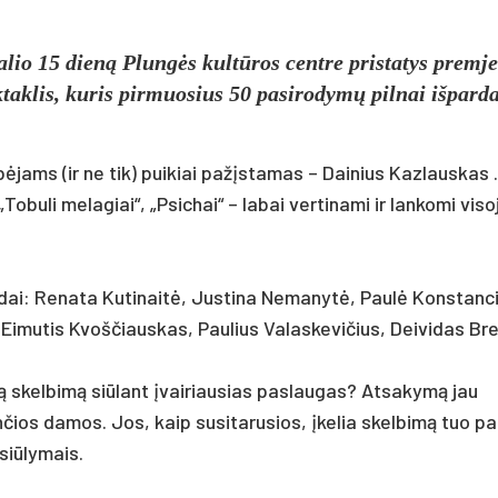
lio 15 dieną Plungės kultūros centre pristatys premje
taklis, kuris pirmuosius 50 pasirodymų pilnai išpard
ėjams (ir ne tik) puikiai pažįstamas – Dainius Kazlauskas 
„Tobuli melagiai“, „Psichai“ – labai vertinami ir lankomi viso
eidai: Renata Kutinaitė, Justina Nemanytė, Paulė Konstanc
 Eimutis Kvoščiauskas, Paulius Valaskevičius, Deividas Bre
ą skelbimą siūlant įvairiausias paslaugas? Atsakymą jau
nčios damos. Jos, kaip susitarusios, įkelia skelbimą tuo pa
siūlymais.