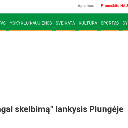
Apie mus
Praneškite NAU
TAS
MOKYKLŲ NAUJIENOS
SVEIKATA
KULTŪRA
SPORTAS
GY
agal skelbimą“ lankysis Plungėje