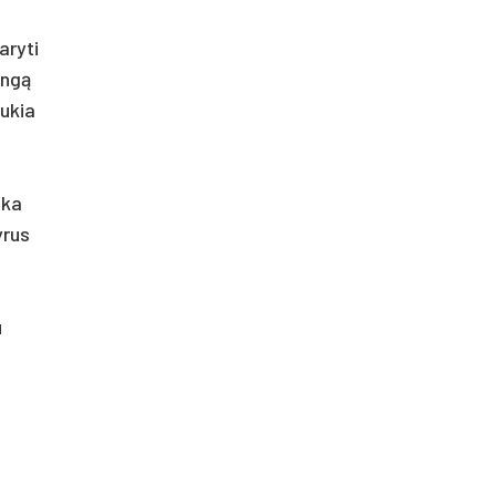
aryti
ingą
aukia
nka
yrus
u