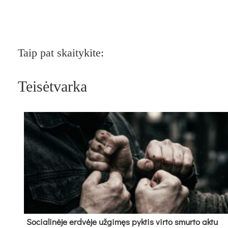
Taip pat skaitykite:
Teisėtvarka
So­cia­li­nė­je erd­vė­je už­gi­męs pyk­tis vir­to smur­to ak­tu