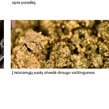
apie paieš­ką
Į tei­sia­mų­jų suo­lą at­ve­dė drau­go vai­šin­gu­mas