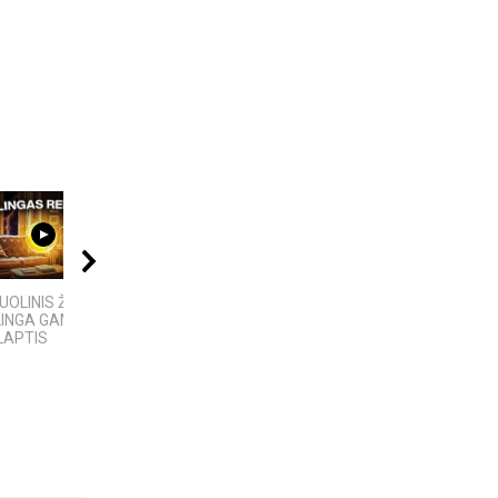
09:00
04:13
07:18
OLINIS ŽAIBAS:
5 įdomūs faktai apie
KAS SUKŪRĖ DIRBTINĮ
LINGA GAMTOS
„TikTok“: ką reiškia
INTELEKTĄ? KILMĖS
LAPTIS
pavadinimas ir ne tik
ISTORIJA IR FAKTAI