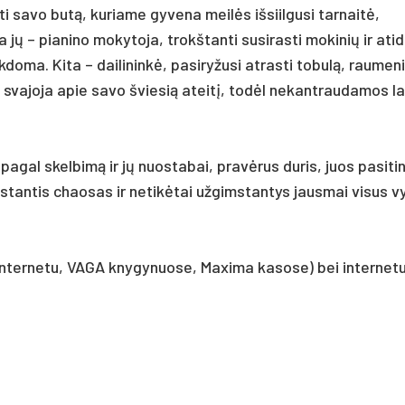
 savo butą, kuriame gyvena meilės išsiilgusi tarnaitė,
a jų – pianino mokytoja, trokštanti susirasti mokinių ir atid
ukdoma. Kita – dailininkė, pasiryžusi atrasti tobulą, raumen
s svajoja apie savo šviesią ateitį, todėl nekantraudamos l
 pagal skelbimą ir jų nuostabai, pravėrus duris, juos pasiti
stantis chaosas ir netikėtai užgimstantys jausmai visus v
 (internetu, VAGA knygynuose, Maxima kasose) bei internet