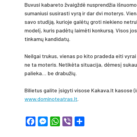
Buvusi kabareto žvaigždė nusprendžia išnuomoti
sumaniusi susirasti vyrą ir dar dvi moterys. Vien
savo studiją, kurioje galėtų groti niekieno netr
modelį, kuris padėtų laimėti konkursą. Visos jo
tinkamų kandidatų.
Neilgai trukus, vienas po kito pradeda eiti vyrai
ne ta moteris. Netikėta situacija, dėmesį sukau
palieka… be drabužių.
Bilietus galite įsigyti visose Kakava.lt kasose
www.dominoteatras.lt
.
Facebook
Messenger
WhatsApp
Viber
Share