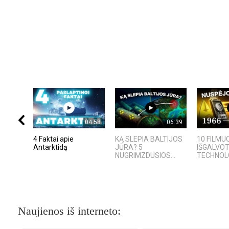
04:58
06:39
4 Faktai apie
KĄ SLEPIA BALTIJOS
10 FILMU
Antarktidą
JŪRA? 5
IŠGALVO
NUGRIMZDUSIOS...
TECHNOLOG
Naujienos iš interneto: