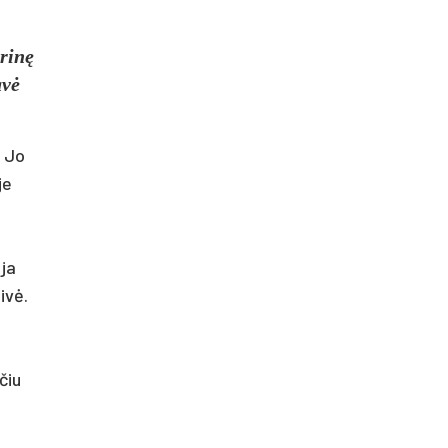
rinę
avė
. Jo
je
ija
ivė.
čiu