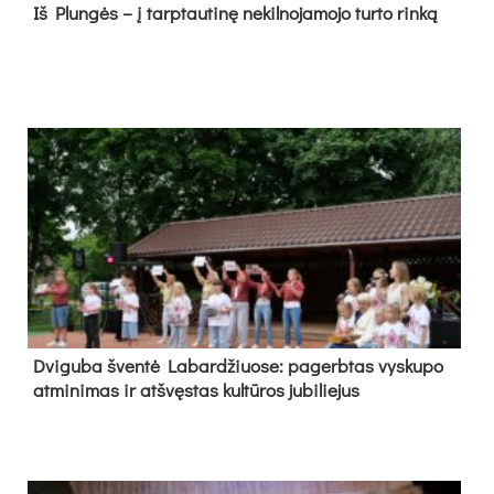
Iš Plungės – į tarptautinę nekilnojamojo turto rinką
Dvi­gu­ba šven­tė La­bar­džiuo­se: pa­gerb­tas vys­ku­po
at­mi­ni­mas ir at­švęs­tas kul­tū­ros ju­bi­lie­jus