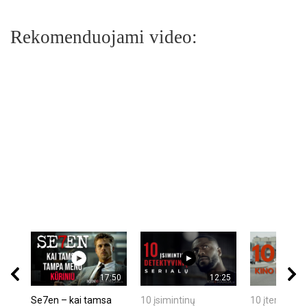
Rekomenduojami video:
17:50
12:25
Se7en – kai tamsa
10 įsimintinų
10 įtemptų, k