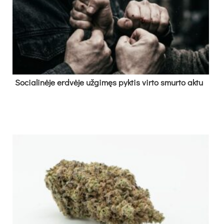
So­cia­li­nė­je erd­vė­je už­gi­męs pyk­tis vir­to smur­to ak­tu