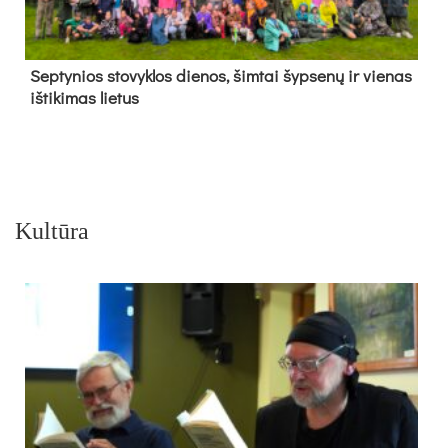
Sep­ty­nios sto­vyk­los die­nos, šim­tai šyp­se­nų ir vie­nas
iš­ti­ki­mas lie­tus
Kultūra