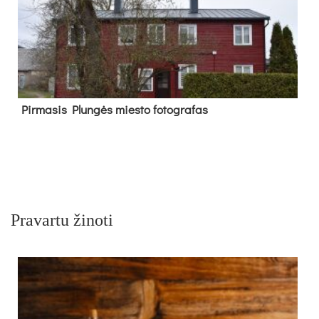
Pir­ma­sis Plun­gės mies­to fo­tog­ra­fas
Pravartu žinoti