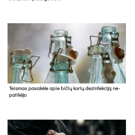
Teis­mas pa­sa­kė­le apie bi­čių ko­rių de­zin­fek­ci­ją ne­
pa­ti­kė­jo