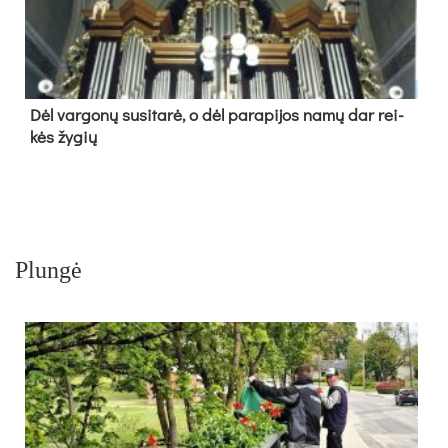
Dėl var­go­nų su­si­ta­rė, o dėl pa­ra­pi­jos na­mų dar rei­
kės žy­gių
Plungė