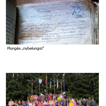
Plun­gės „ny­be­lun­gai“