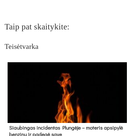
Taip pat skaitykite:
Teisėtvarka
Siau­bin­gas in­ci­den­tas Plun­gė­je – mo­te­ris ap­si­py­lė
ben­zi­nu ir pa­de­gė sa­ve