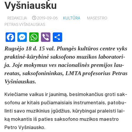
Vyšniausku
REDAKCIJA
2019-09-06
KULTŪRA
MASESTRO
PETRAS VYŠNIAUSKAS
Facebook
Messenger
WhatsApp
Viber
Share
Rug­sė­jo 18 d. 15 val. Plun­gės kul­tū­ros cent­re vyks
pra­kti­nė-kū­ry­bi­nė sak­so­fo­no mu­zi­kos la­bo­ra­to­ri­
ja. Jo­je mo­ky­mus ves na­cio­na­li­nės pre­mi­jos lau­
rea­tas, sak­so­fo­ni­nin­kas, LMTA pro­fe­so­rius Pet­ras
Vyš­niaus­kas.
Kvie­čia­me vai­kus ir jau­ni­mą, be­si­mo­kan­čius gro­ti sak­
so­fo­nu ar ki­tais pu­čia­mai­siais inst­ru­men­tais, pa­to­bu­
lin­ti sa­vo mu­zi­ki­nius įgū­džius, kū­ry­bin­gai pra­leis­ti lai­
ką mo­kan­tis iš pa­ties sak­so­fo­no mu­zi­kos maest­ro
Pet­ro Vyš­niaus­ko.