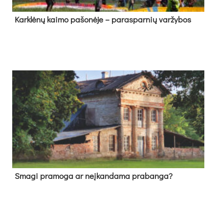
Kark­lė­nų kai­mo pa­šo­nė­je – pa­ras­par­nių var­žy­bos
Sma­gi pra­mo­ga ar neį­kan­da­ma pra­ban­ga?