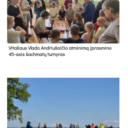
Vi­ta­liaus Vla­do And­riu­šai­čio at­mi­ni­mą įpras­mi­no
45-asis šach­ma­tų tur­ny­ras