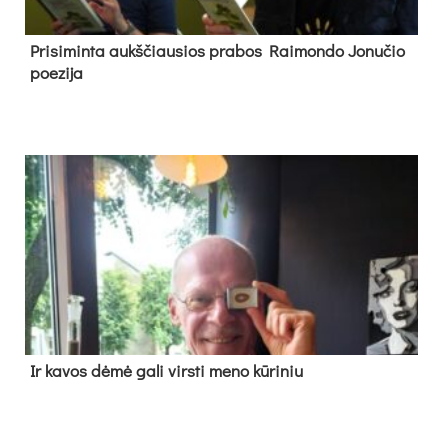
Pri­si­min­ta aukš­čiau­sios pra­bos Rai­mon­do Jo­nu­čio
poe­zi­ja
Ir ka­vos dė­mė ga­li virs­ti me­no kū­ri­niu