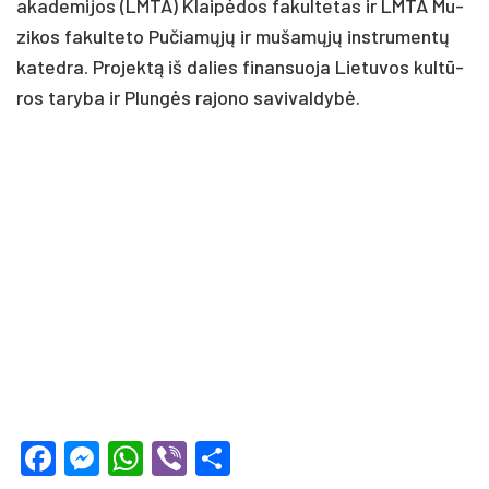
aka­de­mi­jos (LMTA) Klai­pė­dos fa­kul­te­tas ir LMTA Mu­
zi­kos fa­kul­te­to Pu­čia­mų­jų ir mu­ša­mų­jų inst­ru­men­tų
ka­ted­ra. Pro­jek­tą iš da­lies fi­nan­suo­ja Lie­tu­vos kul­tū­
ros ta­ry­ba ir Plun­gės ra­jo­no sa­vi­val­dy­bė.
Facebook
Messenger
WhatsApp
Viber
Share