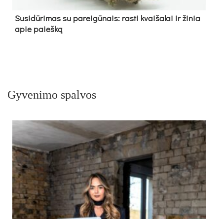
Su­si­dū­ri­mas su pa­rei­gū­nais: ras­ti kvai­ša­lai ir ži­nia
apie paieš­ką
Gyvenimo spalvos