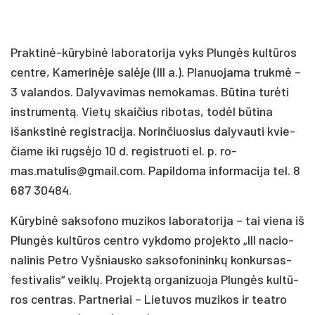
Prak­ti­nė-kū­ry­bi­nė la­bo­ra­to­ri­ja vyks Plun­gės kul­tū­ros
cent­re, Ka­me­ri­nė­je sa­lė­je (III a.). Pla­nuo­ja­ma truk­mė –
3 va­lan­dos. Da­ly­va­vi­mas ne­mo­ka­mas. Bū­ti­na tu­rė­ti
inst­ru­men­tą. Vie­tų skai­čius ri­bo­tas, to­dėl bū­ti­na
išanks­ti­nė re­gist­ra­ci­ja. No­rin­čiuo­sius da­ly­vau­ti kvie­
čia­me iki rug­sė­jo 10 d. re­gist­ruo­ti el. p. ro­
mas.matulis@gmail.com. Pa­pil­do­ma in­for­ma­ci­ja tel. 8
687 30484.
Kū­ry­bi­nė sak­so­fo­no mu­zi­kos la­bo­ra­to­ri­ja – tai vie­na iš
Plun­gės kul­tū­ros cent­ro vyk­do­mo pro­jek­to „III na­cio­
na­li­nis Pet­ro Vyš­niaus­ko sak­so­fo­ni­nin­kų kon­kur­sas-
fes­ti­va­lis“ veik­lų. Pro­jek­tą or­ga­ni­zuo­ja Plun­gės kul­tū­
ros cent­ras. Part­ne­riai – Lie­tu­vos mu­zi­kos ir teat­ro