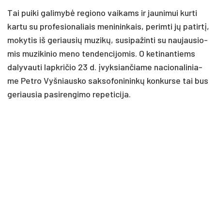
Tai pui­ki ga­li­my­bė re­gio­no vai­kams ir jau­ni­mui kur­ti
kar­tu su pro­fe­sio­na­liais me­ni­nin­kais, pe­rim­ti jų pa­tir­tį,
mo­ky­tis iš ge­riau­sių mu­zi­kų, su­si­pa­žin­ti su nau­jau­sio­
mis mu­zi­ki­nio me­no ten­den­ci­jo­mis. O ke­ti­nan­tiems
da­ly­vau­ti lapk­ri­čio 23 d. įvyk­sian­čia­me na­cio­na­li­nia­
me Pet­ro Vyš­niaus­ko sak­so­fo­ni­nin­kų kon­kur­se tai bus
ge­riau­sia pa­si­ren­gi­mo re­pe­ti­ci­ja.