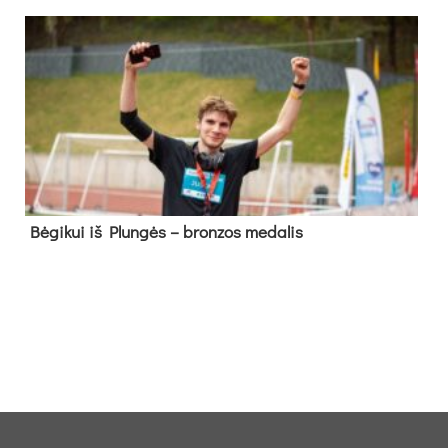
Bė­gi­kui iš Plun­gės – bron­zos me­da­lis