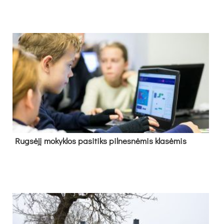
Rug­sė­jį mo­kyk­los pa­si­tiks pil­nes­nė­mis kla­sė­mis