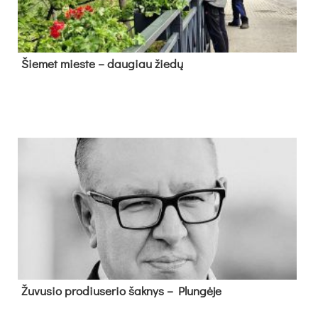
Šie­met mies­te – dau­giau žie­dų
Žu­vu­sio pro­diu­se­rio šak­nys – Plun­gė­je