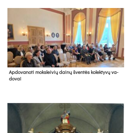
Ap­do­va­no­ti moks­lei­vių dai­nų šven­tės ko­lek­ty­vų va­
do­vai