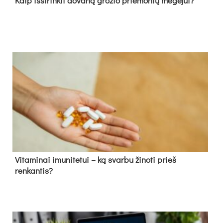
Kaip išsirinkti dovaną grožio priemonių mėgėjui?
Vitaminai imunitetui – ką svarbu žinoti prieš
renkantis?