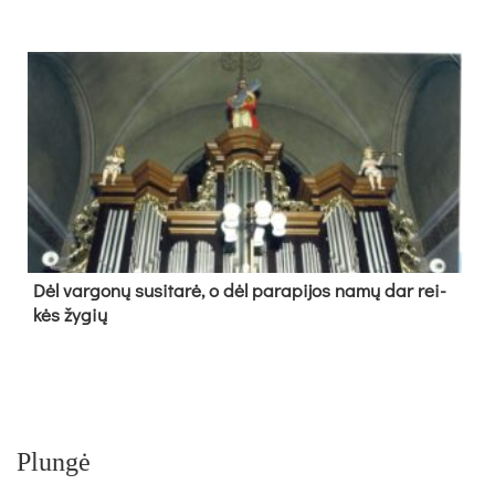
Dėl var­go­nų su­si­ta­rė, o dėl pa­ra­pi­jos na­mų dar rei­
kės žy­gių
Plungė