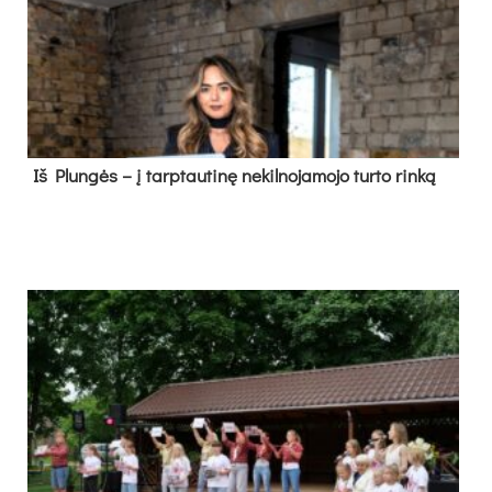
Iš Plungės – į tarptautinę nekilnojamojo turto rinką