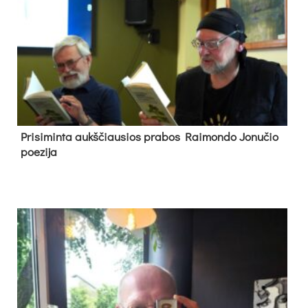
Pri­si­min­ta aukš­čiau­sios pra­bos Rai­mon­do Jo­nu­čio
poe­zi­ja