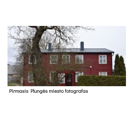
Pir­ma­sis Plun­gės mies­to fo­tog­ra­fas