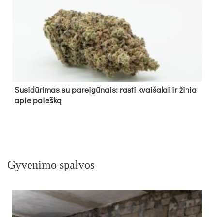
Su­si­dū­ri­mas su pa­rei­gū­nais: ras­ti kvai­ša­lai ir ži­nia
apie paieš­ką
Gyvenimo spalvos