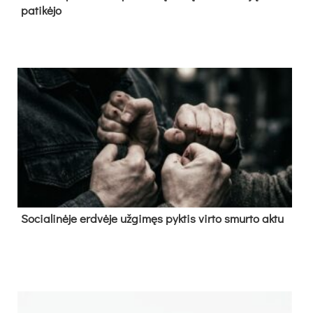
pa­ti­kė­jo
So­cia­li­nė­je erd­vė­je už­gi­męs pyk­tis vir­to smur­to ak­tu