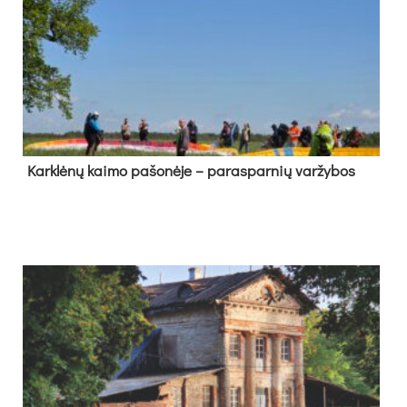
Kark­lė­nų kai­mo pa­šo­nė­je – pa­ras­par­nių var­žy­bos