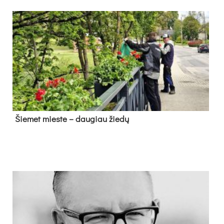
Šie­met mies­te – dau­giau žie­dų