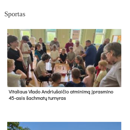
Sportas
Vi­ta­liaus Vla­do And­riu­šai­čio at­mi­ni­mą įpras­mi­no
45-asis šach­ma­tų tur­ny­ras