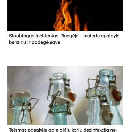
Siau­bin­gas in­ci­den­tas Plun­gė­je – mo­te­ris ap­si­py­lė
ben­zi­nu ir pa­de­gė sa­ve
Teis­mas pa­sa­kė­le apie bi­čių ko­rių de­zin­fek­ci­ją ne­