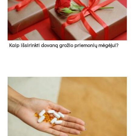
Kaip išsirinkti dovaną grožio priemonių mėgėjui?