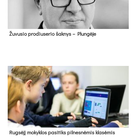
Žu­vu­sio pro­diu­se­rio šak­nys – Plun­gė­je
Rug­sė­jį mo­kyk­los pa­si­tiks pil­nes­nė­mis kla­sė­mis