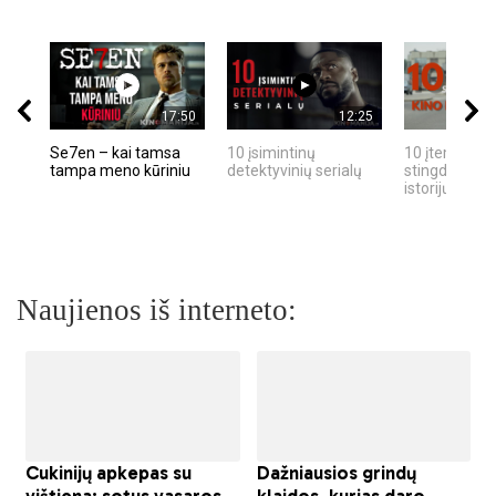
17:50
12:25
Se7en – kai tamsa
10 įsimintinų
10 įtemptų, k
tampa meno kūriniu
detektyvinių serialų
stingdančių k
istorijų
Naujienos iš interneto: