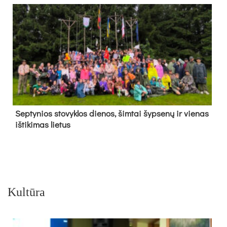
Sep­ty­nios sto­vyk­los die­nos, šim­tai šyp­se­nų ir vie­nas
iš­ti­ki­mas lie­tus
Kultūra