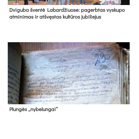
Dvi­gu­ba šven­tė La­bar­džiuo­se: pa­gerb­tas vys­ku­po
at­mi­ni­mas ir at­švęs­tas kul­tū­ros ju­bi­lie­jus
Plun­gės „ny­be­lun­gai“