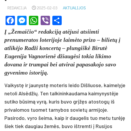
REDAKCIJA
2025-02-03
AKTUALIJOS
Facebook
Messenger
WhatsApp
Viber
Share
Į „Žemaičio“ redakciją atėjusi atsiimti
prenumeratos loterijoje laimėto prizo – bilietų į
atlikėjo Radži koncertą – plungiškė Birutė
Eugenija Vagnorienė džiaugėsi tokia likimo
dovana ir trumpai bei atvirai papasakojo savo
gyvenimo istoriją.
Vaikystę ir jaunystę moteris leido Dišliuose, kaimelyje
netoli Alsėdžių. Ten talkininkaudama kaimynystėje
sutiko būsimą vyrą, kuris buvo grįžęs atostogų iš
privalomos tuomet tarnybos sovietų armijoje.
Pasirodo, vyro šeima, kaip ir daugelis tuo metu turėję
šiek tiek daugiau žemės, buvo ištremti į Rusijos