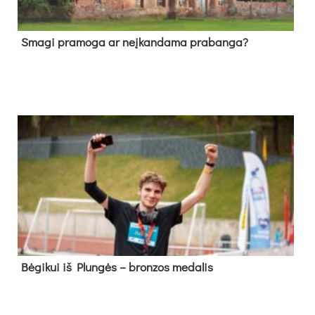
Sma­gi pra­mo­ga ar neį­kan­da­ma pra­ban­ga?
Bė­gi­kui iš Plun­gės – bron­zos me­da­lis