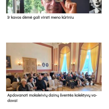
Ir ka­vos dė­mė ga­li virs­ti me­no kū­ri­niu
Ap­do­va­no­ti moks­lei­vių dai­nų šven­tės ko­lek­ty­vų va­
do­vai